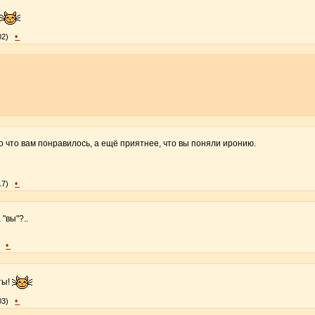
'
•
02)
 что вам понравилось, а ещё приятнее, что вы поняли иронию.
•
17)
 "вы"?..
•
ты!
•
03)