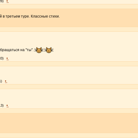
•
28)
 в третьем туре. Классные стихи.
обращаться на "ты".
•
33)
•
1)
•
13)