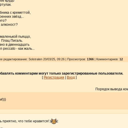
шее крудо
ртулак.
бника с креметтой,
енних звёзд...
это?
й алконост?
 маленькой пьяццо,
 Плац Пигаль.
вно в двеннадцать
 peccato - как жаль...
е редактирование: Solstralen 20/03/25, 09:26 | Просмотров
:
1366
| Комментариев:
12
бавлять комментарии могут только зарегистрированные пользователи.
[
Регистрация
|
Вход
]
Порядок вывода ко
!)))
ь приятно, что тебе нравится!