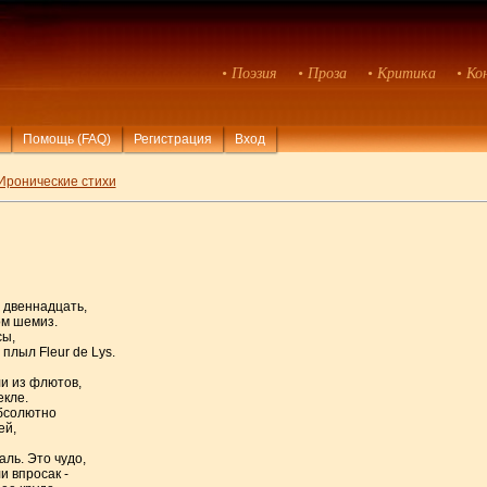
• Поэзия
• Проза
• Критика
• Ко
Помощь (FAQ)
Регистрация
Вход
Иронические стихи
 двеннадцать,
ом шемиз.
сы,
плыл Fleur de Lys.
и из флютов,
екле.
Абсолютно
ей,
аль. Это чудо,
и впросак -