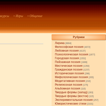
нкурсы
• Игры
• Общение
Рубрики
Лирика
[8904]
Философская поэзия
[4072]
Любовная поэзия
[4137]
Психологическая поэзия
[1877]
Городская поэзия
[1552]
Пейзажная поэзия
[1909]
Мистическая поэзия
[1350]
Гражданская поэзия
[1237]
Историческая поэзия
[296]
Мифологическая поэзия
[205]
Медитативная поэзия
[210]
Религиозная поэзия
[175]
Альбомная поэзия
[110]
Твердые формы (запад)
[263]
Твердые формы (восток)
[115]
Экспериментальная поэзия
[257]
Юмористические стихи
[2101]