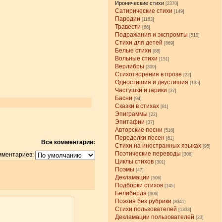
Иронические стихи
[2370]
Сатирические стихи
[149]
Пародии
[1163]
Травести
[66]
Подражания и экспромты
[510]
Стихи для детей
[869]
Белые стихи
[88]
Вольные стихи
[151]
Верлибры
[309]
Стихотворения в прозе
[22]
Одностишия и двустишия
[135]
Частушки и гарики
[37]
Басни
[94]
Сказки в стихах
[81]
Эпиграммы
[22]
Эпитафии
[37]
Авторские песни
[516]
Переделки песен
[61]
Все комментарии:
Стихи на иностранных языках
[95]
Поэтические переводы
мментариев:
[306]
Циклы стихов
[301]
Поэмы
[47]
Декламации
[506]
Подборки стихов
[145]
Белиберда
[906]
Поэзия без рубрики
[8341]
Стихи пользователей
[1333]
Декламации пользователей
[23]