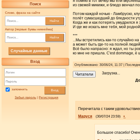
я помню в тот вечер мы ели вкуснее
Поиск
из свежей микижи, и блюдо венчал по
Слово, фраза на сайте
Потом каждой ночью - Ламбруско, клу
полёт сумасшедший до бледности утр
Найти
Когда же и как потерять умудрился я 
И где же искать мне тебя, мой родно
Автор [первые буквы никнейма]
***
Найти
...Мы встретились как-то случайно на
а может быть где-то на полной людей
Всё было напрасно: я ждал, но ты ро
Случайные данные
ко мне не пришла. С'est dommage, è un
Вход
Опубликовано: 30/06/24, 11:37 | Последне
Загрузка...
Читатели
До
запомнить
Вход
Забыл пароль
|
Регистрация
Перечитала с таким удовольствием
Маруся
•
(30/07/24 23:59)
Большое спасибо! Очен