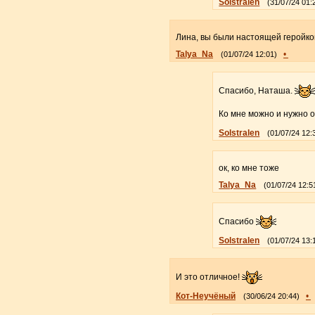
Solstralen
(31/07/24 01:
Лина, вы были настоящей геройкой
Talya_Na
•
(01/07/24 12:01)
Спасибо, Наташа.
Ко мне можно и нужно 
Solstralen
(01/07/24 12:
ок, ко мне тоже
Talya_Na
(01/07/24 12:5
Спасибо
Solstralen
(01/07/24 13:
И это отличное!
Кот-Неучёный
•
(30/06/24 20:44)