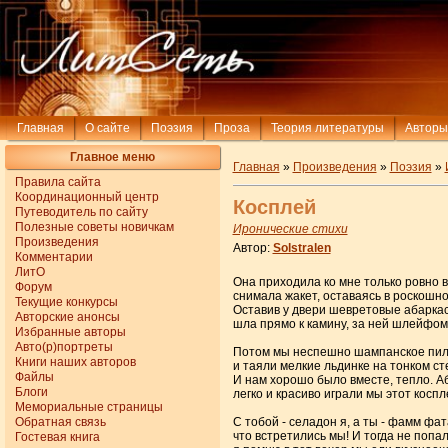
Главная
О сайте
Поэзия
Проза
Теория литературы
Авторы
Главное меню
Главная
»
Произведения
»
Поэзия
»
Правила сайта
Координационный центр
Косплей
Путеводитель по сайту
Полезные советы новичкам
Иронические стихи
Произведения
Автор:
Solstralen
Комментарии
ЛитО
Она приходила ко мне только ровно в
Форум
снимала жакет, оставаясь в рoскошн
Текущие конкурсы
Оставив у двери шевретовые абарка
Авторские анонсы
шла прямо к камину, за ней шлейфом 
Избранные авторы
Авто(р)портреты
Потом мы неспешно шампанское пил
Книги наших авторов
и таяли мелкие льдинке на тонком ст
Файлы
И нам хорошо было вместе, тепло. 
Блоги
легко и красиво играли мы этот коспл
Мемориальные страницы
Обратная связь
С тобой - селадон я, а ты - фамм фат
что встретились мы! И тогда не попал
Гостевая книга