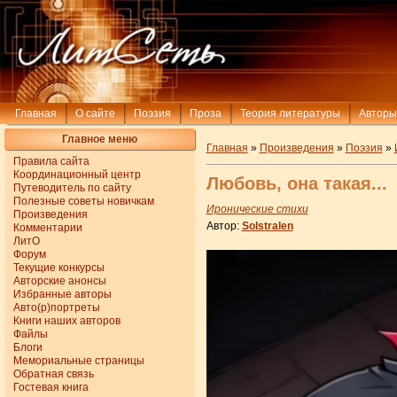
Главная
О сайте
Поэзия
Проза
Теория литературы
Авторы
Главное меню
Главная
»
Произведения
»
Поэзия
»
Правила сайта
Координационный центр
Любовь, она такая...
Путеводитель по сайту
Полезные советы новичкам
Иронические стихи
Произведения
Автор:
Solstralen
Комментарии
ЛитО
Форум
Текущие конкурсы
Авторские анонсы
Избранные авторы
Авто(р)портреты
Книги наших авторов
Файлы
Блоги
Мемориальные страницы
Обратная связь
Гостевая книга