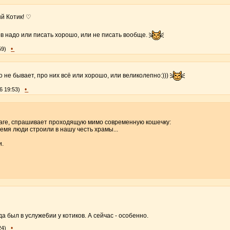
й Котик! ♡
ов надо или писать хорошо, или не писать вообще.
•
59)
о не бывает, про них всё или хорошо, или великолепно:)))
•
6 19:53)
фаге, спрашивает проходящую мимо современную кошечку:
ремя люди строили в нашу честь храмы...
и.
гда был в услуже6ии у котиков. А сейчас - особенно.
•
24)