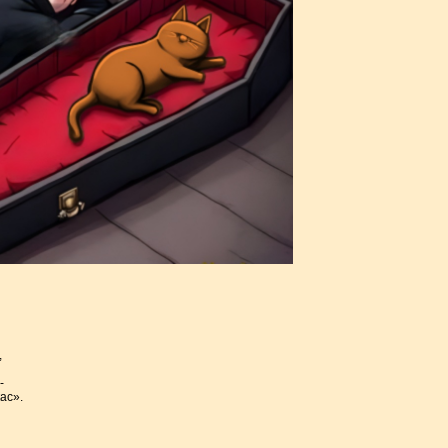
,
-
ас».