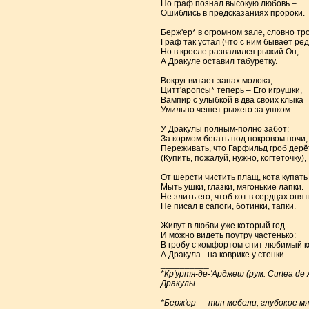
Но граф познал высокую любовь –
Ошиблись в предсказаниях пророки.
Берж'ер* в огромном зале, словно тро
Граф так устал (что с ним бывает ред
Но в кресле развалился рыжий Он,
А Дракуле оставил табуретку.
Вокруг витает запах молока,
Цитт'аропсы* теперь – Его игрушки,
Вампир с улыбкой в два своих клыка
Умильно чешет рыжего за ушком.
У Дракулы полным-полно забот:
За кормом бегать под покровом ночи,
Переживать, что Гарфильд гроб дерё
(Купить, пожалуй, нужно, когтеточку),
От шерсти чистить плащ, кота купать
Мыть ушки, глазки, мягонькие лапки.
Не злить его, чтоб кот в сердцах опят
Не писал в сапоги, ботинки, тапки.
Живут в любви уже который год.
И можно видеть поутру частенько:
В гробу с комфортом спит любимый к
А Дракула - на коврике у стенки.
__________
*
Кр'уртя-де-'Арджеш (рум. Curtea d
Дракулы.
*Берж'ер — тип мебели, глубокое мя