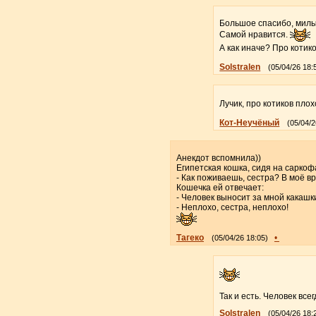
Большое спасибо, милы
Самой нравится.
А как иначе? Про котик
Solstralen
(05/04/26 18:
Лучик, про котиков плох
Кот-Неучёный
(05/04/2
Анекдот вспомнила))
Египетская кошка, сидя на сарко
- Как поживаешь, сестра? В моё в
Кошечка ей отвечает:
- Человек выносит за мной какашк
- Неплохо, сестра, неплохо!
Тагеко
•
(05/04/26 18:05)
Так и есть. Человек все
Solstralen
(05/04/26 18: