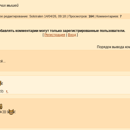
тучих мышей
е редактирование: Solstralen 14/04/26, 09:18 | Просмотров
:
164
| Комментариев:
7
бавлять комментарии могут только зарегистрированные пользователи.
[
Регистрация
|
Вход
]
Порядок вывода ко
ё...
•
22)
:)))