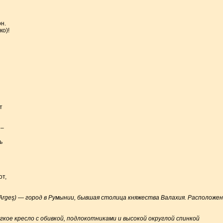
н.
ко)!
т
 –
ь
от,
e Argeş) — город в Румынии, бывшая столица княжества Валахия. Расположен
гкое кресло с обивкой, подлокотниками и высокой округлой спинкой