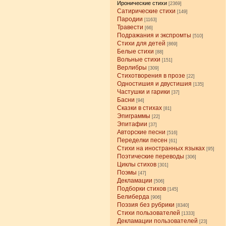
Иронические стихи
[2369]
Сатирические стихи
[149]
Пародии
[1163]
Травести
[66]
Подражания и экспромты
[510]
Стихи для детей
[869]
Белые стихи
[88]
Вольные стихи
[151]
Верлибры
[309]
Стихотворения в прозе
[22]
Одностишия и двустишия
[135]
Частушки и гарики
[37]
Басни
[94]
Сказки в стихах
[81]
Эпиграммы
[22]
Эпитафии
[37]
Авторские песни
[516]
Переделки песен
[61]
Стихи на иностранных языках
[95]
Поэтические переводы
[306]
Циклы стихов
[301]
Поэмы
[47]
Декламации
[506]
Подборки стихов
[145]
Белиберда
[906]
Поэзия без рубрики
[8340]
Стихи пользователей
[1333]
Декламации пользователей
[23]