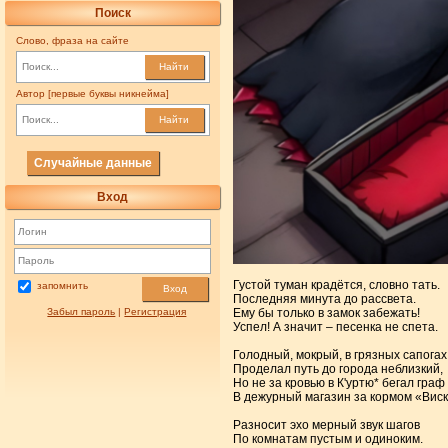
Поиск
Слово, фраза на сайте
Найти
Автор [первые буквы никнейма]
Найти
Случайные данные
Вход
Густой туман крадётся, словно тать.
запомнить
Вход
Последняя минута до рассвета.
Забыл пароль
|
Регистрация
Ему бы только в замок забежать!
Успел! А значит – песенка не спета.
Голодный, мокрый, в грязных сапогах
Проделал путь до города неблизкий,
Но не за кровью в К'уртю* бегал граф 
В дежурный магазин за кормом «Виск
Разносит эхо мерный звук шагов
По комнатам пустым и одиноким.