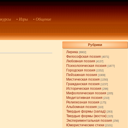
нкурсы
• Игры
• Общение
Рубрики
Лирика
[8902]
Философская поэзия
[4071]
Любовная поэзия
[4137]
Психологическая поэзия
[1877]
Городская поэзия
[1552]
Пейзажная поэзия
[1909]
Мистическая поэзия
[1350]
Гражданская поэзия
[1237]
Историческая поэзия
[296]
Мифологическая поэзия
[205]
Медитативная поэзия
[210]
Религиозная поэзия
[175]
Альбомная поэзия
[110]
Твердые формы (запад)
[263]
Твердые формы (восток)
[115]
Экспериментальная поэзия
[256]
Юмористические стихи
[2101]