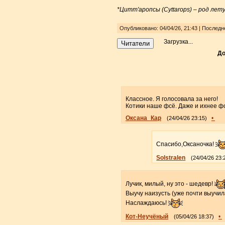
*Цитт'аропсы (Cyttarops) – род ле
Опубликовано: 04/04/26, 21:43 | Последне
Загрузка...
Читатели
До
Классное. Я голосовала за него!
Котики наше фсё. Даже и ихнее фс
Оксана_Кар
•
(24/04/26 23:15)
Спасибо,Оксаночка!
Solstralen
(24/04/26 23:
Лучик, милый, ну это - шедевр!
Выучу наизусть (уже почти выучила
Наслаждаюсь!
Кот-Неучёный
•
(05/04/26 18:37)