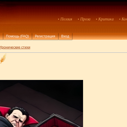
• Поэзия
• Проза
• Критика
• Ко
Помощь (FAQ)
Регистрация
Вход
Иронические стихи