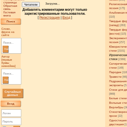
страницы
Загрузка...
Религиозна
Читатели
Обратная
поэзия
[175]
связь
Добавлять комментарии могут только
Гостевая
Альбомная п
зарегистрированные пользователи.
книга
[110]
[
Регистрация
|
Вход
]
Твердые фо
Поиск
(запад)
[263]
Слово,
Твердые фо
фраза на
(восток)
[115]
сайте
Эксперимен
поэзия
[257]
Юмористиче
Найти
стихи
[2101]
Иронически
Автор
стихи
[2369]
[первые
буквы
Сатирически
никнейма]
стихи
[149]
Пародии
[11
Травести
[66
Найти
Подражания
экспромты
[5
Стихи для д
Случайные
[869]
данные
Белые стихи
Вольные сти
Вход
Верлибры
[3
Стихотворен
прозе
[22]
Одностишия
двустишия
[1