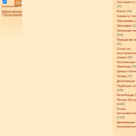
Частушки и 
Вход
запомнить
[37]
Забыл пароль
Басни
[94]
|
Регистрация
Сказки в сти
Эпиграммы
[
Эпитафии
[3
Авторские п
[516]
Переделки п
[61]
Стихи на
иностранны
языках
[95]
Поэтические
переводы
[3
Циклы стихо
Поэмы
[47]
Декламации
Подборки ст
[145]
Белиберда
[
Поэзия без 
[8340]
Стихи
пользовател
[1333]
Декламации
пользовател