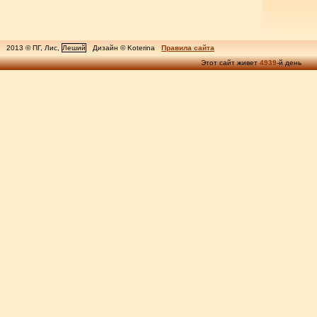
2013 © ПГ, Лис,
Леший
Дизайн © Koterina
Правила сайта
Этот сайт живет
4939
-й день