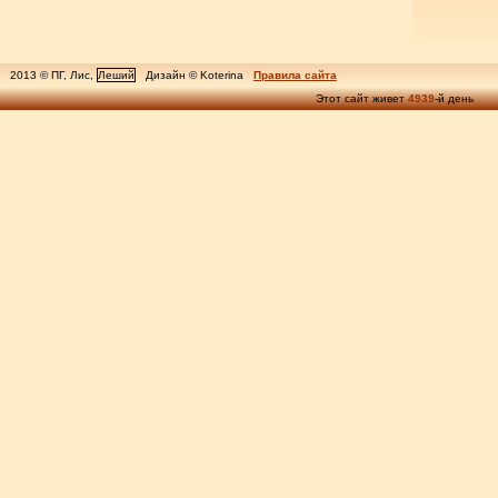
2013 © ПГ, Лис,
Леший
Дизайн © Koterina
Правила сайта
Этот сайт живет
4939
-й день