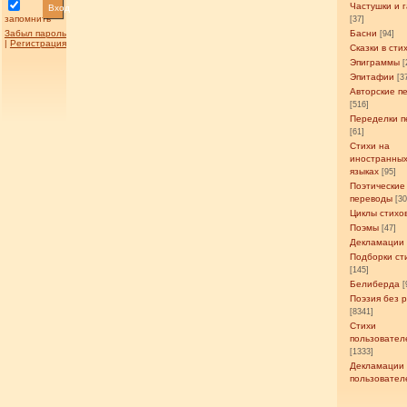
Частушки и 
Вход
запомнить
[37]
Забыл пароль
Басни
[94]
|
Регистрация
Сказки в сти
Эпиграммы
[
Эпитафии
[3
Авторские п
[516]
Переделки п
[61]
Стихи на
иностранны
языках
[95]
Поэтические
переводы
[3
Циклы стихо
Поэмы
[47]
Декламации
Подборки ст
[145]
Белиберда
[
Поэзия без 
[8341]
Стихи
пользовател
[1333]
Декламации
пользовател