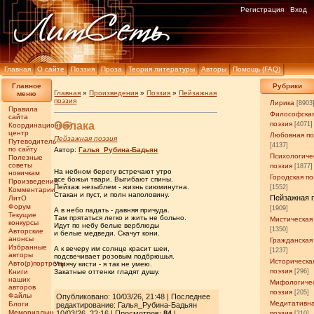
Регистрация
Вход
Главная
О сайте
Поэзия
Проза
Теория литературы
Авторы
Помощь (FAQ)
Главное
Рубрики
Главная
»
Произведения
»
Поэзия
»
Пейзажная
меню
поэзия
Лирика
[8903
Правила
Философска
сайта
Облака
поэзия
[4071]
Координационный
центр
Любовная по
Пейзажная поэзия
Путеводитель
[4137]
по сайту
Автор:
Галья_Рубина-Бадьян
Психологиче
Полезные
советы
поэзия
[1877]
На небном берегу встречают утро
новичкам
Городская по
все божьи твари. Выгибают спины.
Произведения
Пейзаж незыблем - жизнь сиюминутна.
[1552]
Комментарии
Стакан и пуст, и полн наполовину.
Пейзажная 
ЛитО
Форум
[1909]
А в небо падать - давняя причуда.
Текущие
Там прятаться легко и жить не больно.
Мистическая
конкурсы
Идут по небу белые верблюды
[1350]
Авторские
и белые медведи. Скачут кони.
анонсы
Гражданская
Избранные
А к вечеру им солнце красит шеи,
[1237]
авторы
подсвечивает розовым подбрюшья.
Историческа
Авто(р)портреты
Упрячу кисти - я так не умею.
поэзия
Книги
Закатные оттенки гладят душу.
[296]
наших
Мифологиче
авторов
поэзия
[205]
Файлы
Опубликовано: 10/03/26, 21:48 | Последнее
Медитативн
Блоги
редактирование: Галья_Рубина-Бадьян
Мемориальные
10/03/26, 22:16 | Просмотров
:
84
|
поэзия
[210]