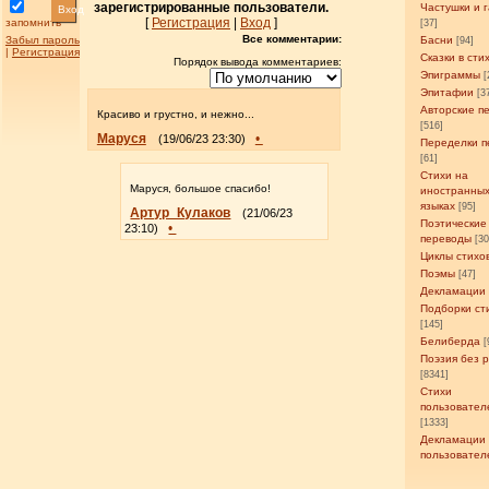
зарегистрированные пользователи.
Частушки и 
Вход
[
Регистрация
|
Вход
]
запомнить
[37]
Все комментарии:
Забыл пароль
Басни
[94]
|
Регистрация
Сказки в сти
Порядок вывода комментариев:
Эпиграммы
[
Эпитафии
[3
Авторские п
Красиво и грустно, и нежно...
[516]
Маруся
•
(19/06/23 23:30)
Переделки п
[61]
Стихи на
Маруся, большое спасибо!
иностранны
языках
[95]
Артур_Кулаков
(21/06/23
Поэтические
•
23:10)
переводы
[3
Циклы стихо
Поэмы
[47]
Декламации
Подборки ст
[145]
Белиберда
[
Поэзия без 
[8341]
Стихи
пользовател
[1333]
Декламации
пользовател