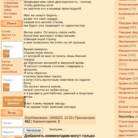
прикрывая ими свою драгоценность - солнце,
страницы
Религиозна
чтобы демоны ночи
Обратная
не укатили его в кошмар преисподней.
поэзия
[175]
связь
Гостевая
Альбомная п
Мне же некого беречь -
книга
[110]
разве что своё сердце,
накрыв его кисеёю стихов,
Твердые фо
Поиск
как будто она защищает от одиночества.
(запад)
[263]
Слово,
Ветер ушёл. Осталось серое небо.
Твердые фо
фраза на
Кузнечики высекают искры музыки,
(восток)
[115]
сайте
освещая иную страну,
Эксперимен
и мне позволено постоять на её границе.
поэзия
[257]
Время замерло,
Юмористиче
слушая иную жизнь,
Найти
стихи
[2101]
от которой во мне остались лишь биение
сердца
Иронические
Автор
да бурление желаний в звериной крови.
[2371]
[первые
Я застыл соляным столпом, глядящим в
буквы
Сатирически
прошлое.
никнейма]
Я хочу обратно,
стихи
[149]
к началу красивых сказок,
Пародии
[11
я хочу стать крохотным семечком на ладони
Бога.
Травести
[66
Он посеет меня в землю,
Найти
Подражания
польёт росток из лейки грозы,
экспромты
[5
и я расцвету для бабочек, шмелей и поцелуев
ветра...
Стихи для д
Случайные
[868]
данные
И вот я вижу первую звезду -
и по щекам текут капельки нектара.
Белые стихи
Вольные сти
Вход
Верлибры
[3
Опубликовано: 19/06/23, 13:20 | Просмотров
:
452
| Комментариев:
2
Стихотворен
прозе
[22]
Загрузка...
Читатели
Одностишия
двустишия
Добавлять комментарии могут только
[1