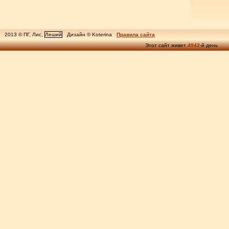
2013 © ПГ, Лис,
Леший
Дизайн © Koterina
Правила сайта
Этот сайт живет
4942
-й день