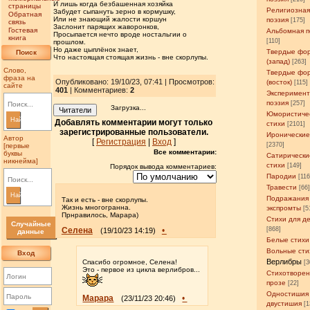
И лишь когда безбашенная хозяйка
страницы
Религиозна
Забудет сыпануть зерно в кормушку,
Обратная
Или не знающий жалости коршун
поэзия
[175]
связь
Заслонит парящих жаворонков,
Гостевая
Альбомная п
Просыпается нечто вроде ностальгии о
книга
[110]
прошлом.
Но даже цыплёнок знает,
Твердые фо
Поиск
Что настоящая стоящая жизнь - вне скорлупы.
(запад)
[263]
Слово,
Твердые фо
фраза на
Опубликовано: 19/10/23, 07:41 | Просмотров
:
(восток)
[115]
сайте
401
| Комментариев:
2
Эксперимен
поэзия
[257]
Загрузка...
Читатели
Юмористиче
Найти
Добавлять комментарии могут только
стихи
[2101]
зарегистрированные пользователи.
Иронические
Автор
[
Регистрация
|
Вход
]
[2370]
[первые
Все комментарии:
буквы
Сатирически
никнейма]
стихи
[149]
Порядок вывода комментариев:
Пародии
[11
Травести
[66
Найти
Подражания
Так и есть - вне скорлупы.
Жизнь многогранна.
экспромты
[5
Прнравилось, Марара)
Стихи для д
Случайные
Селена
•
[868]
(19/10/23 14:19)
данные
Белые стихи
Вольные сти
Вход
Верлибры
Спасибо огромное, Селена!
[3
Это - первое из цикла верлибров...
Стихотворен
прозе
[22]
Одностишия
Марара
•
(23/11/23 20:46)
двустишия
[1