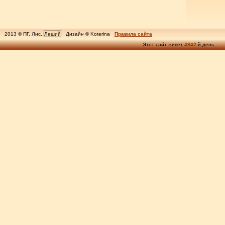
2013 © ПГ, Лис,
Леший
Дизайн © Koterina
Правила сайта
Этот сайт живет
4942
-й день