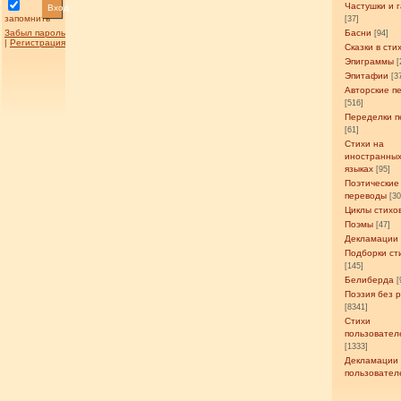
Частушки и 
Вход
запомнить
[37]
Забыл пароль
Басни
[94]
|
Регистрация
Сказки в сти
Эпиграммы
[
Эпитафии
[3
Авторские п
[516]
Переделки п
[61]
Стихи на
иностранны
языках
[95]
Поэтические
переводы
[3
Циклы стихо
Поэмы
[47]
Декламации
Подборки ст
[145]
Белиберда
[
Поэзия без 
[8341]
Стихи
пользовател
[1333]
Декламации
пользовател