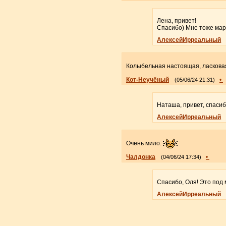
Лена, привет!
Спасибо) Мне тоже мар
АлексейИрреальный
Колыбельная настоящая, ласковая
Кот-Неучёный
•
(05/06/24 21:31)
Наташа, привет, спасиб
АлексейИрреальный
Очень мило.
Чалдонка
•
(04/06/24 17:34)
Спасибо, Оля! Это под
АлексейИрреальный