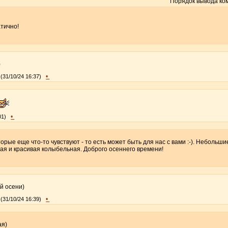
Порядок вывода ко
атично!
)
•
(31/10/24 16:37)
•
01)
орые еще что-то чувствуют - то есть может быть для нас с вами :-). Небольш
я и красивая колыбельная. Доброго осеннего времени!
й осени)
•
(31/10/24 16:39)
ая)