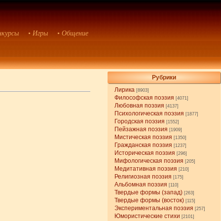
нкурсы
• Игры
• Общение
Рубрики
Лирика
[8903]
Философская поэзия
[4071]
Любовная поэзия
[4137]
Психологическая поэзия
[1877]
Городская поэзия
[1552]
Пейзажная поэзия
[1909]
Мистическая поэзия
[1350]
Гражданская поэзия
[1237]
Историческая поэзия
[296]
Мифологическая поэзия
[205]
Медитативная поэзия
[210]
Религиозная поэзия
[175]
Альбомная поэзия
[110]
Твердые формы (запад)
[263]
Твердые формы (восток)
[115]
Экспериментальная поэзия
[257]
Юмористические стихи
[2101]