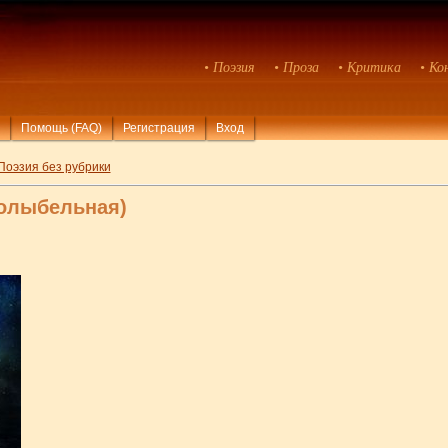
• Поэзия
• Проза
• Критика
• Ко
Помощь (FAQ)
Регистрация
Вход
Поэзия без рубрики
колыбельная)