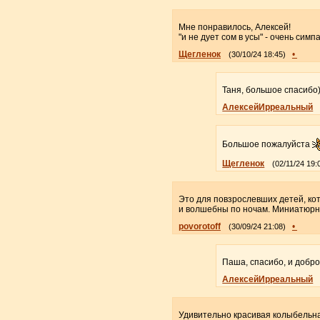
Мне понравилось, Алексей!
"и не дует сом в усы" - очень симп
Щегленок
•
(30/10/24 18:45)
Таня, большое спасибо
АлексейИрреальный
Большое пожалуйста
Щегленок
(02/11/24 19:
Это для повзрослевших детей, кот
и волшебны по ночам. Миниатюрна
povorotoff
•
(30/09/24 21:08)
Паша, спасибо, и добро
АлексейИрреальный
Удивительно красивая колыбельн