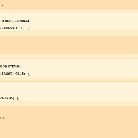
•
что понравилось)
•
(21/06/24 11:03)
•
 за отклик)
•
(12/06/24 09:15)
•
/24 14:45)
ет.