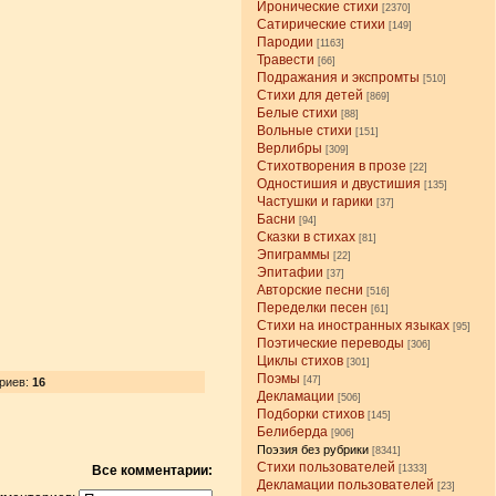
Иронические стихи
[2370]
Сатирические стихи
[149]
Пародии
[1163]
Травести
[66]
Подражания и экспромты
[510]
Стихи для детей
[869]
Белые стихи
[88]
Вольные стихи
[151]
Верлибры
[309]
Стихотворения в прозе
[22]
Одностишия и двустишия
[135]
Частушки и гарики
[37]
Басни
[94]
Сказки в стихах
[81]
Эпиграммы
[22]
Эпитафии
[37]
Авторские песни
[516]
Переделки песен
[61]
Стихи на иностранных языках
[95]
Поэтические переводы
[306]
Циклы стихов
[301]
Поэмы
[47]
риев:
16
Декламации
[506]
Подборки стихов
[145]
Белиберда
[906]
Поэзия без рубрики
[8341]
Стихи пользователей
Все комментарии:
[1333]
Декламации пользователей
[23]