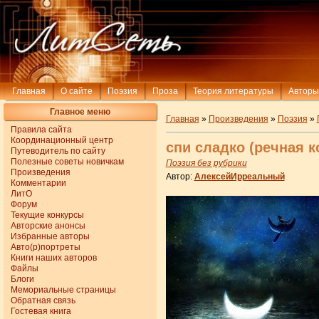
Главная
О сайте
Поэзия
Проза
Теория литературы
Авторы
Главное меню
Главная
»
Произведения
»
Поэзия
»
Правила сайта
Координационный центр
спи сладко (речная 
Путеводитель по сайту
Полезные советы новичкам
Поэзия без рубрики
Произведения
Автор:
АлексейИрреальный
Комментарии
ЛитО
Форум
Текущие конкурсы
Авторские анонсы
Избранные авторы
Авто(р)портреты
Книги наших авторов
Файлы
Блоги
Мемориальные страницы
Обратная связь
Гостевая книга