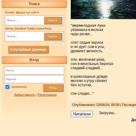
Поиск
Слово, фраза на сайте
Найти
*мармеладная луна
Автор [первые буквы никнейма]
убаюкана в волнах
чудо-речки...
Найти
спят седые караси
и не дует сом в усы,
Случайные данные
дремлет вечность.
спи, молочная река,
Вход
сон в кисельных берегах
сладкий-сладкий...
в шоколадные дожди
молоко к утру сбежит
без остатка.
запомнить
Вход
спи сладко...*
Забыл пароль
|
Регистрация
Опубликовано: 03/06/24, 08:58 | Послед
Загрузка...
Читатели
До