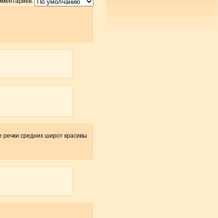
мментариев:
ие речки средних широт красивы