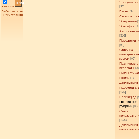
Частушки и 
Вход
запомнить
[37]
Забыл пароль
Басни
[94]
|
Регистрация
Сказки в сти
Эпиграммы
[
Эпитафии
[3
Авторские п
[516]
Переделки п
[61]
Стихи на
иностранны
языках
[95]
Поэтические
переводы
[3
Циклы стихо
Поэмы
[47]
Декламации
Подборки ст
[145]
Белиберда
[
Поэзия без
рубрики
[834
Стихи
пользовател
[1333]
Декламации
пользовател