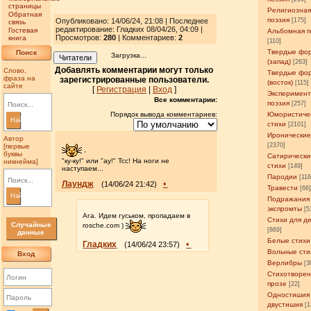
страницы
Религиозна
Обратная
поэзия
Опубликовано: 14/06/24, 21:08 | Последнее
[175]
связь
редактирование: Гладких 08/04/26, 04:09 |
Гостевая
Альбомная п
Просмотров
:
280
| Комментариев:
2
книга
[110]
Твердые фо
Поиск
Загрузка...
Читатели
(запад)
[263]
Добавлять комментарии могут только
Слово,
Твердые фо
фраза на
зарегистрированные пользователи.
(восток)
[115]
сайте
[
Регистрация
|
Вход
]
Эксперимен
Все комментарии:
поэзия
[257]
Порядок вывода комментариев:
Юмористиче
Найти
стихи
[2101]
Иронические
Автор
[2370]
[первые
,
буквы
Сатирически
"ку-ку!" или "ау!" Тсс! На ноги не
никнейма]
стихи
[149]
наступаем...
Пародии
[11
Лаундж
•
(14/06/24 21:42)
Травести
[66
Найти
Подражания
экспромты
[5
Ага. Идем гуськом, пропадаем в
Стихи для д
Случайные
rosche.com )
[869]
данные
Белые стихи
Гладких
•
(14/06/24 23:57)
Вольные сти
Вход
Верлибры
[3
Стихотворен
прозе
[22]
Одностишия
двустишия
[1