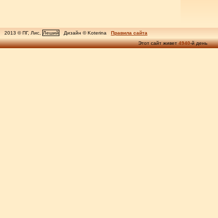
2013 © ПГ, Лис,
Леший
Дизайн © Koterina
Правила сайта
Этот сайт живет
4940
-й день