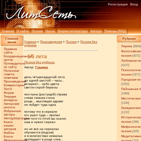
Регистрация
Вход
Главная
О сайте
Поэзия
Проза
Теория литературы
Авторы
Помощь (FAQ)
Главное
Рубрики
Главная
»
Произведения
»
Поэзия
»
Поэзия без
меню
рубрики
Лирика
[8904
Правила
Философска
сайта
• 1/6 лета
поэзия
[4071]
Координационный
центр
Любовная по
Поэзия без рубрики
Путеводитель
[4137]
по сайту
Автор:
Гладких
Психологиче
Полезные
советы
поэзия
[1877]
день четырнадцатый лета
новичкам
Городская по
до одной шестой – часы...
Произведения
вечереет... небо цвета
[1552]
Комментарии
светло-серой бирюзы
ЛитО
Пейзажная п
Форум
[1909]
пол-луны (растущей) справа
Текущие
слева темная стена
Мистическая
конкурсы
рощи... мыслящая здраво
[1350]
Авторские
не пойдет туда одна
анонсы
Гражданская
Избранные
потому что в сериале
[1237]
авторы
кто ушел туда – пропал
Историческа
Авто(р)портреты
для того-то (чтоб вы знали)
поэзия
Книги
нам и нужен сериал
[296]
наших
Мифологиче
авторов
но не все на сериалах
поэзия
[205]
обучаются (подсев)
Файлы
и в количествах немалых
Медитативн
Блоги
пропадают в роще слев...
Мемориальные
поэзия
[210]