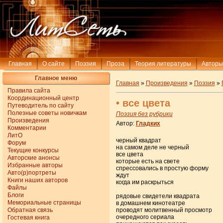
Главная
О сайте
Поэзия
Проза
Теория литературы
Авторы
Главное меню
Главная
»
Произведения
»
Поэзия
»
Правила сайта
Координационный центр
• все цвета
Путеводитель по сайту
Полезные советы новичкам
Поэзия без рубрики
Произведения
Автор:
Гладких
Комментарии
ЛитО
черный квадрат
Форум
на самом деле не черный
Текущие конкурсы
все цвета
Авторские анонсы
которые есть на свете
Избранные авторы
спрессовались в простую форму
Авто(р)портреты
ждут
Книги наших авторов
когда им раскрыться
Файлы
Блоги
рядовые свидетели квадрата
Мемориальные страницы
в домашнем кинотеатре
Обратная связь
проводят молитвенный просмотр
очередного сериала
Гостевая книга