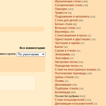
Иронические стихи
[2369]
Сатирические стихи
[149]
Пародии
[1163]
Травести
[66]
Подражания и экспромты
[510]
Стихи для детей
[869]
Белые стихи
[88]
Вольные стихи
[151]
Верлибры
[309]
Стихотворения в прозе
[22]
Одностишия и двустишия
[135]
Частушки и гарики
[37]
Басни
[94]
Все комментарии:
Сказки в стихах
[81]
мментариев:
Эпиграммы
[22]
Эпитафии
[37]
Авторские песни
[516]
Переделки песен
[61]
Стихи на иностранных языках
[95]
Поэтические переводы
[306]
Циклы стихов
[301]
Поэмы
[47]
Декламации
[506]
Подборки стихов
[145]
Белиберда
[906]
Поэзия без рубрики
[8341]
Стихи пользователей
[1333]
Декламации пользователей
[23]