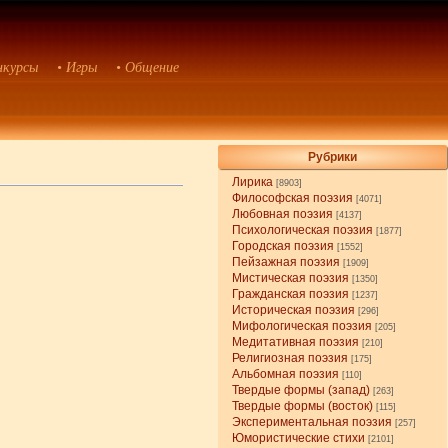
нкурсы
• Игры
• Общение
Рубрики
Лирика
[8903]
Философская поэзия
[4071]
Любовная поэзия
[4137]
Психологическая поэзия
[1877]
Городская поэзия
[1552]
Пейзажная поэзия
[1909]
Мистическая поэзия
[1350]
Гражданская поэзия
[1237]
Историческая поэзия
[296]
Мифологическая поэзия
[205]
Медитативная поэзия
[210]
Религиозная поэзия
[175]
Альбомная поэзия
[110]
Твердые формы (запад)
[263]
Твердые формы (восток)
[115]
Экспериментальная поэзия
[257]
Юмористические стихи
[2101]