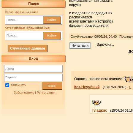
причащаются так сказать
Поиск
веруют
Слово, фраза на сайте
и квадрат не подводит их
распускается
Найти
всеми цветами настройки
фирмы-производителя
Автор [первые буквы никнейма]
Найти
Опубликовано: 09/07/24, 04:40 | Последн
Загрузка...
Читатели
Случайные данные
До
Вход
Однако... новое осмысление!
запомнить
Вход
Кот-Неучёный
•
(10/07/24 20:43)
Забыл пароль
|
Регистрация
Гладких
(15/07/24 05:16