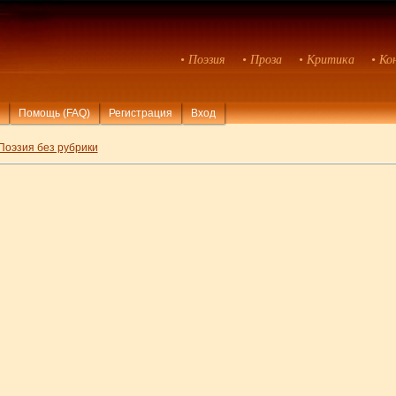
• Поэзия
• Проза
• Критика
• Ко
Помощь (FAQ)
Регистрация
Вход
Поэзия без рубрики