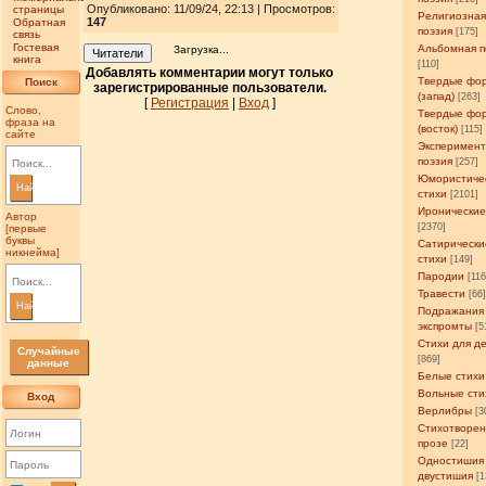
Опубликовано: 11/09/24, 22:13 | Просмотров
:
страницы
Религиозна
147
Обратная
поэзия
[175]
связь
Гостевая
Альбомная п
Загрузка...
Читатели
книга
[110]
Добавлять комментарии могут только
Твердые фо
Поиск
зарегистрированные пользователи.
(запад)
[263]
[
Регистрация
|
Вход
]
Слово,
Твердые фо
фраза на
(восток)
[115]
сайте
Эксперимен
поэзия
[257]
Юмористиче
Найти
стихи
[2101]
Иронические
Автор
[2370]
[первые
буквы
Сатирически
никнейма]
стихи
[149]
Пародии
[11
Травести
[66
Найти
Подражания
экспромты
[5
Стихи для д
Случайные
[869]
данные
Белые стихи
Вольные сти
Вход
Верлибры
[3
Стихотворен
прозе
[22]
Одностишия
двустишия
[1