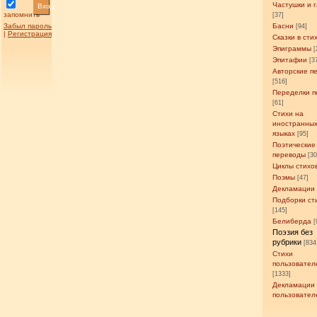
Частушки и 
Вход
запомнить
[37]
Забыл пароль
Басни
[94]
|
Регистрация
Сказки в сти
Эпиграммы
[
Эпитафии
[3
Авторские п
[516]
Переделки п
[61]
Стихи на
иностранны
языках
[95]
Поэтические
переводы
[3
Циклы стихо
Поэмы
[47]
Декламации
Подборки ст
[145]
Белиберда
[
Поэзия без
рубрики
[834
Стихи
пользовател
[1333]
Декламации
пользовател