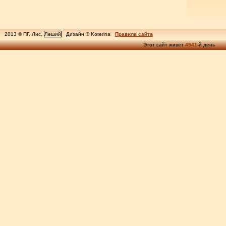
2013 © ПГ, Лис,
Леший
Дизайн © Koterina
Правила сайта
Этот сайт живет
4941
-й день