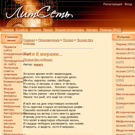
Регистрация
Вход
Главная
О сайте
Поэзия
Проза
Теория литературы
Авторы
Помощь (FAQ)
Главное
Рубрики
Главная
»
Произведения
»
Поэзия
»
Поэзия без
меню
рубрики
Лирика
[8904
Правила
Философска
сайта
Хотя б миражи...
поэзия
[4072]
Координационный
центр
Любовная по
Поэзия без рубрики
Путеводитель
[4137]
по сайту
Автор:
maarv
Психологиче
Полезные
советы
поэзия
[1877]
Усталое время течëт мимоходом,
новичкам
Городская по
Уносит, что прожито, в мутную даль:
Произведения
Мечты, идеалы, оковы, свободы,
[1552]
Комментарии
И слезы, и письма, и смех, и печаль.
ЛитО
Пейзажная п
Мы стали взрослее... Белеют седины
Форум
[1909]
На месте смешных непослушных вихров.
Текущие
Мы стали умнее - как в банке сардины
Мистическая
конкурсы
Умнее тех рыб, кто ещë не готов.
[1350]
Авторские
анонсы
Гражданская
И всë же на дне опустевших иллюзий
Избранные
Есть парочка старых истрëпанных рифм -
[1237]
авторы
Спасибо нелепой и ветренной музе
Историческа
Авто(р)портреты
За повод на вечер стать кем-то другим:
поэзия
Книги
И вновь улететь высоко - над домами,
[296]
наших
Что копят в квартирах обычную жизнь,
Мифологиче
авторов
И сердце победно расправить, как знамя,
поэзия
[205]
И верить, и видеть, хотя б миражи...
Файлы
Медитативн
Блоги
Мемориальные
поэзия
[210]