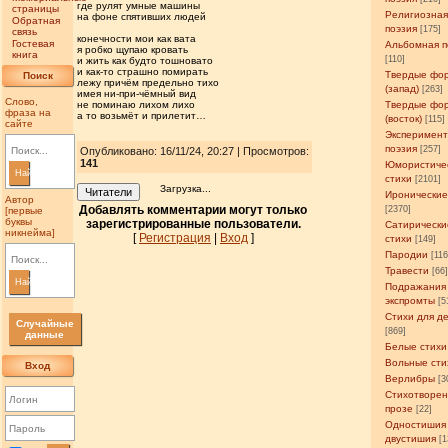
где рулят умные машины
страницы
Религиозна
на фоне спятивших людей
Обратная
поэзия
[175]
связь
конечности мои как вата
Гостевая
Альбомная п
я робко щупаю кровать
книга
[110]
и жить как будто тошновато
и как-то страшно помирать
Твердые фо
Поиск
лежу причём предельно тихо
(запад)
[263]
имея ни-при-чёмный вид
Слово,
не поминаю лихом лихо
Твердые фо
фраза на
а то возьмёт и прилетит…
(восток)
[115]
сайте
Эксперимен
поэзия
[257]
Опубликовано: 16/11/24, 20:27 | Просмотров
:
141
Юмористиче
Найти
стихи
[2101]
Загрузка...
Читатели
Иронические
Автор
Добавлять комментарии могут только
[2370]
[первые
буквы
зарегистрированные пользователи.
Сатирически
никнейма]
[
Регистрация
|
Вход
]
стихи
[149]
Пародии
[11
Травести
[66
Найти
Подражания
экспромты
[5
Стихи для д
Случайные
[869]
данные
Белые стихи
Вольные сти
Вход
Верлибры
[3
Стихотворен
прозе
[22]
Одностишия
двустишия
[1