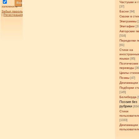
Частушки и 
Вход
запомнить
[37]
Забыл пароль
Басни
[94]
|
Регистрация
Сказки в сти
Эпиграммы
[
Эпитафии
[3
Авторские п
[516]
Переделки п
[61]
Стихи на
иностранны
языках
[95]
Поэтические
переводы
[3
Циклы стихо
Поэмы
[47]
Декламации
Подборки ст
[145]
Белиберда
[
Поэзия без
рубрики
[834
Стихи
пользовател
[1333]
Декламации
пользовател