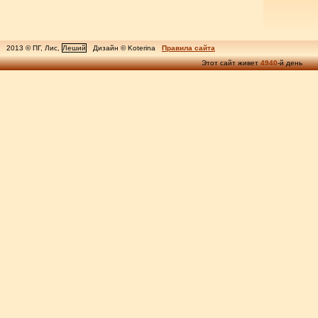
2013 © ПГ, Лис,
Леший
Дизайн © Koterina
Правила сайта
Этот сайт живет
4940
-й день