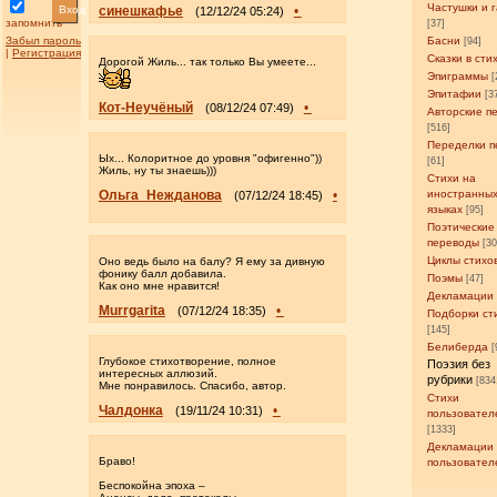
Частушки и 
Вход
синешкафье
•
(12/12/24 05:24)
запомнить
[37]
Забыл пароль
Басни
[94]
|
Регистрация
Сказки в сти
Дорогой Жиль... так только Вы умеете...
Эпиграммы
[
Эпитафии
[3
Кот-Неучёный
•
(08/12/24 07:49)
Авторские п
[516]
Переделки п
Ых... Колоритное до уровня "офигенно"))
[61]
Жиль, ну ты знаешь)))
Стихи на
Ольга_Нежданова
•
иностранны
(07/12/24 18:45)
языках
[95]
Поэтические
переводы
[3
Циклы стихо
Оно ведь было на балу? Я ему за дивную
фонику балл добавила.
Поэмы
[47]
Как оно мне нравится!
Декламации
Murrgarita
•
(07/12/24 18:35)
Подборки ст
[145]
Белиберда
[
Глубокое стихотворение, полное
Поэзия без
интересных аллюзий.
рубрики
[834
Мне понравилось. Спасибо, автор.
Стихи
Чалдонка
•
(19/11/24 10:31)
пользовател
[1333]
Декламации
Браво!
пользовател
Беспокойна эпоха –