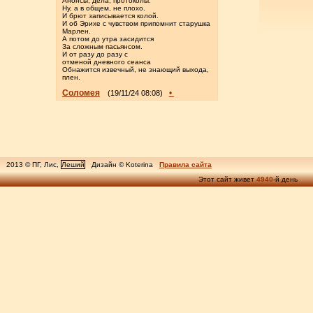
Анонсы, дела, протоколы.
Ну, а в общем, не плохо.
И брют записывается колой.
И об Эрихе с чувством припомнит старушка
Марлен.
А потом до утра засидится
За сложным пасьянсом.
И от разу до разу с
отменой дневного сеанса
Обнажится извечный, не знающий выхода,
плен.
Соломея
•
(19/11/24 08:08)
2013 © ПГ, Лис,
Леший
Дизайн © Koterina
Правила сайта
Этот сайт живет
4940
-й день