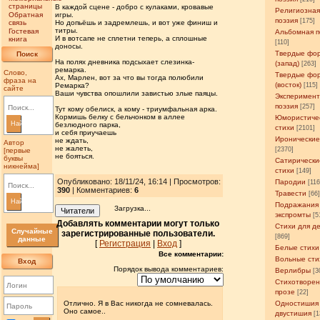
страницы
В каждой сцене - добро с кулаками, кровавые
Религиозна
Обратная
игры.
поэзия
[175]
связь
Но допьёшь и задремлешь, и вот уже финиш и
титры.
Гостевая
Альбомная п
И в вотсапе не сплетни теперь, а сплошные
книга
[110]
доносы.
Твердые фо
Поиск
На полях дневника подсыхает слезинка-
(запад)
[263]
ремарка.
Слово,
Твердые фо
Ах, Марлен, вот за что вы тогда полюбили
фраза на
(восток)
Ремарка?
[115]
сайте
Ваши чувства опошлили завистью злые паяцы.
Эксперимен
поэзия
[257]
Тут кому обелиск, а кому - триумфальная арка.
Кормишь белку с бельчонком в аллее
Юмористиче
Найти
безлюдного парка,
стихи
[2101]
и себя приучаешь
Иронические
не ждать,
Автор
не жалеть,
[2370]
[первые
не бояться.
буквы
Сатирически
никнейма]
стихи
[149]
Опубликовано: 18/11/24, 16:14 | Просмотров
:
Пародии
[11
390
| Комментариев:
6
Травести
[66
Найти
Подражания
Загрузка...
Читатели
экспромты
[5
Добавлять комментарии могут только
Стихи для д
Случайные
зарегистрированные пользователи.
[869]
данные
[
Регистрация
|
Вход
]
Белые стихи
Все комментарии:
Вольные сти
Вход
Порядок вывода комментариев:
Верлибры
[3
Стихотворен
прозе
[22]
Отлично. Я в Вас никогда не сомневалась.
Одностишия
Оно самое..
двустишия
[1