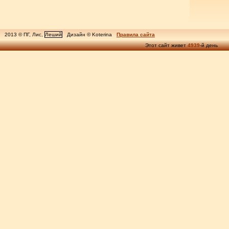
2013 © ПГ, Лис,
Леший
Дизайн © Koterina
Правила сайта
Этот сайт живет
4939
-й день