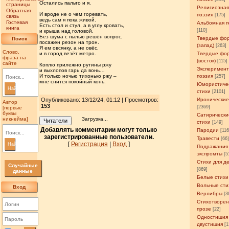
Остались пальто и я.
страницы
Религиозна
Обратная
И вроде не о чем горевать,
поэзия
[175]
связь
ведь сам я пока живой.
Гостевая
Альбомная п
Есть стол и стул, а в углу кровать,
книга
[110]
и крыша над головой.
Без шума с пылью решён вопрос,
Твердые фо
Поиск
посажен резон на трон.
(запад)
[263]
Я ем овсянку, а не овёс,
Слово,
и в город везёт метро.
Твердые фо
фраза на
(восток)
[115]
сайте
Коплю прилежно рутины ржу
Эксперимен
и выхлопов гарь да вонь…
И только ночью тихонько ржу –
поэзия
[257]
мне снится покойный конь.
Юмористиче
Найти
стихи
[2101]
Опубликовано: 13/12/24, 01:12 | Просмотров
:
Иронические
Автор
153
[2369]
[первые
буквы
Сатирически
никнейма]
Загрузка...
Читатели
стихи
[149]
Добавлять комментарии могут только
Пародии
[11
зарегистрированные пользователи.
Травести
[66
[
Регистрация
|
Вход
]
Найти
Подражания
экспромты
[5
Стихи для д
Случайные
[869]
данные
Белые стихи
Вольные сти
Вход
Верлибры
[3
Стихотворен
прозе
[22]
Одностишия
двустишия
[1