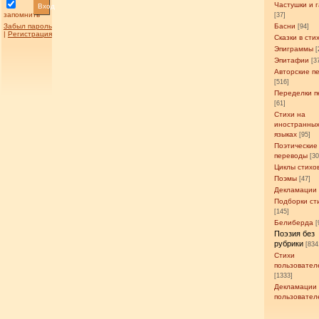
Частушки и 
Вход
запомнить
[37]
Забыл пароль
Басни
[94]
|
Регистрация
Сказки в сти
Эпиграммы
[
Эпитафии
[3
Авторские п
[516]
Переделки п
[61]
Стихи на
иностранны
языках
[95]
Поэтические
переводы
[3
Циклы стихо
Поэмы
[47]
Декламации
Подборки ст
[145]
Белиберда
[
Поэзия без
рубрики
[834
Стихи
пользовател
[1333]
Декламации
пользовател