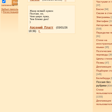
Частушки и 
Вход
запомнить
[37]
Забыл пароль
Басни
[94]
Жанр всякий нужен
|
Регистрация
Сказки в сти
Поэтам, но,
Чем шире лужа,
Эпиграммы
[
Тем ближе дно!
Эпитафии
[3
)
Авторские п
Арсений_Платт
(03/01/26
[516]
•
18:36)
Переделки п
[61]
Стихи на
иностранны
языках
[95]
Поэтические
переводы
[3
Циклы стихо
Поэмы
[47]
Декламации
Подборки ст
[145]
Белиберда
[
Поэзия без
рубрики
[834
Стихи
пользовател
[1333]
Декламации
пользовател