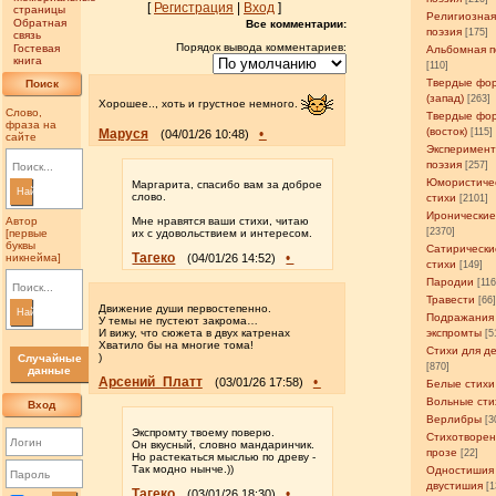
[
Регистрация
|
Вход
]
страницы
Религиозна
Обратная
Все комментарии:
поэзия
[175]
связь
Порядок вывода комментариев:
Гостевая
Альбомная п
книга
[110]
Твердые фо
Поиск
(запад)
[263]
Хорошее.., хоть и грустное немного.
Слово,
Твердые фо
фраза на
(восток)
Маруся
•
[115]
(04/01/26 10:48)
сайте
Эксперимен
поэзия
[257]
Юмористиче
Маргарита, спасибо вам за доброе
Найти
слово.
стихи
[2101]
Иронические
Автор
Мне нравятся ваши стихи, читаю
[2370]
[первые
их с удовольствием и интересом.
буквы
Сатирически
Тагеко
•
никнейма]
(04/01/26 14:52)
стихи
[149]
Пародии
[11
Травести
[66
Движение души первостепенно.
Найти
Подражания
У темы не пустеют закрома…
И вижу, что сюжета в двух катренах
экспромты
[5
Хватило бы на многие тома!
Стихи для д
)
Случайные
[870]
данные
Арсений_Платт
•
(03/01/26 17:58)
Белые стихи
Вольные сти
Вход
Верлибры
[3
Экспромту твоему поверю.
Стихотворен
Он вкусный, словно мандаринчик.
прозе
[22]
Но растекаться мыслью по древу -
Так модно нынче.))
Одностишия
двустишия
[1
Тагеко
•
(03/01/26 18:30)