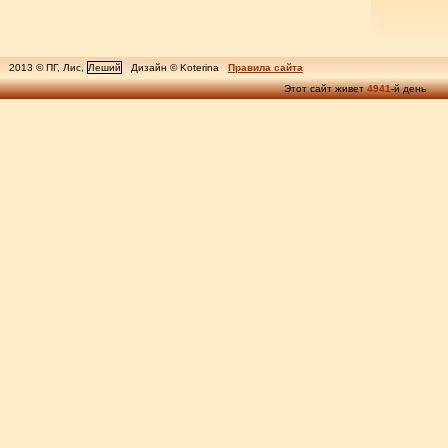
2013 © ПГ, Лис,
Леший
Дизайн © Koterina
Правила сайта
Этот сайт живет
4941
-й день