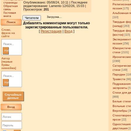
Опубликовано: 05/08/24, 10:11 | Последнее
страницы
Религиозна
редактирование: Lamento 12/02/26, 15:03 |
Обратная
поэзия
[175]
связь
Просмотров
:
201
Гостевая
Альбомная п
книга
Загрузка...
[110]
Читатели
Твердые фо
Поиск
Добавлять комментарии могут только
(запад)
[263]
зарегистрированные пользователи.
Слово,
Твердые фо
[
Регистрация
|
Вход
]
фраза на
(восток)
[115]
сайте
Эксперимен
поэзия
[256]
Юмористиче
Найти
стихи
[2101]
Иронические
Автор
[2369]
[первые
буквы
Сатирически
никнейма]
стихи
[149]
Пародии
[11
Травести
[66
Найти
Подражания
экспромты
[5
Стихи для д
Случайные
[869]
данные
Белые стихи
Вольные сти
Вход
Верлибры
[3
Стихотворен
прозе
[22]
Одностишия
двустишия
[1