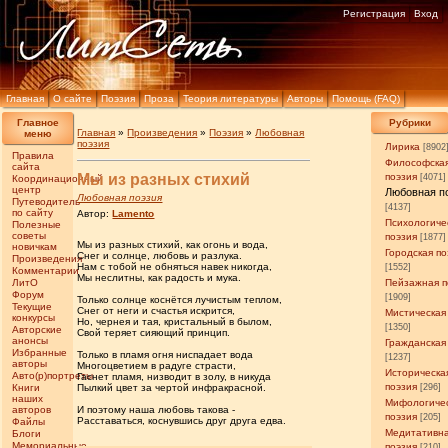
Регистрация
Вход
Главная
О сайте
Поэзия
Проза
Теория литературы
Авторы
Помощь (FAQ)
Главное
Рубрики
Главная
»
Произведения
»
Поэзия
»
Любовная
меню
поэзия
Лирика
[8902
Правила
Философска
сайта
Мы из разных стихий
поэзия
[4071]
Координационный
центр
Любовная п
Любовная поэзия
Путеводитель
[4137]
по сайту
Автор:
Lamento
Психологиче
Полезные
советы
поэзия
[1877]
Мы из разных стихий, как огонь и вода,
новичкам
Городская по
Снег и солнце, любовь и разлука.
Произведения
Нам с тобой не обняться навек никогда,
[1552]
Комментарии
Мы неслитны, как радость и мука.
ЛитО
Пейзажная п
Форум
[1909]
Только солнце коснётся лучистым теплом,
Текущие
Снег от неги и счастья искрится,
Мистическая
конкурсы
Но, чернея и тая, кристальный в былом,
[1350]
Авторские
Свой теряет сияющий принцип.
анонсы
Гражданская
Избранные
Только в пламя огня ниспадает вода
[1237]
авторы
Многоцветием в радуге страсти,
Историческа
Авто(р)портреты
Гаснет пламя, низводит в золу, в никуда
поэзия
Книги
Пылкий цвет за чертой инфракрасной.
[296]
наших
Мифологиче
авторов
И поэтому наша любовь такова -
поэзия
[205]
Расставаться, коснувшись друг друга едва.
Файлы
Медитативн
Блоги
Мемориальные
поэзия
[210]