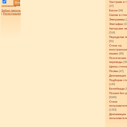
Частушки и 
Вход
запомнить
[37]
Забыл пароль
Басни
[94]
|
Регистрация
Сказки в сти
Эпиграммы
[
Эпитафии
[3
Авторские п
[516]
Переделки п
[61]
Стихи на
иностранны
языках
[95]
Поэтические
переводы
[3
Циклы стихо
Поэмы
[47]
Декламации
Подборки ст
[145]
Белиберда
[
Поэзия без 
[8340]
Стихи
пользовател
[1333]
Декламации
пользовател