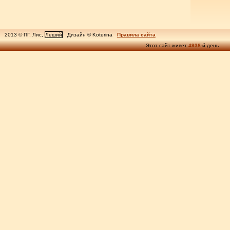
2013 © ПГ, Лис,
Леший
Дизайн © Koterina
Правила сайта
Этот сайт живет
4938
-й день