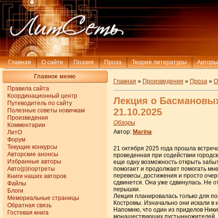
Главная
О сайте
Поэзия
Проза
Теория литературы
Авторы
Главное меню
Главная
»
Произведения
»
Проза
»
О
Правила сайта
Координационный центр
Лекция о Басмановы
Путеводитель по сайту
21.10.2025
Полезные советы новичкам
Произведения
Обзоры
Комментарии
Автор:
Marina
ЛитО
Форум
Текущие конкурсы
21 октября 2025 года прошла встре
Авторские анонсы
проведенная при содействии городск
Избранные авторы
еще одну возможность открыть забыт
Авто(р)портреты
помогает и продолжает помогать мне 
перевесы, достижения и просто очер
Книги наших авторов
сдвинется. Она уже сдвинулась. Не от
Файлы
перышки.
Блоги
Лекция планировалась только для по
Мемориальные страницы
Костромы. Изначально они искали в 
Обратная связь
Напомню, что один из приделов Ники
Гостевая книга
монашествующих пустынножителей, пр