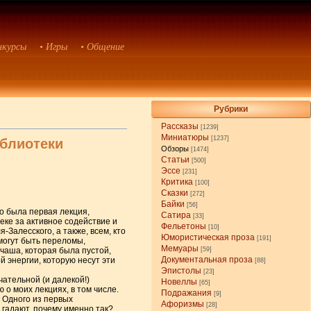
нкурсы
• Игры
• Общение
Рубрики
Рассказы
[1239]
Миниатюры
[1237]
блиотеки
Обзоры
[1474]
Статьи
[500]
Эссе
[231]
Критика
[100]
Сказки
[272]
Байки
[56]
о была первая лекция,
Сатира
[33]
ке за активное содействие и
Фельетоны
[10]
алесского, а также, всем, кто
Юмористическая проза
[191]
могут быть переломы,
Мемуары
чаша, которая была пустой,
[59]
Документальная проза
й энергии, которую несут эти
[88]
Эпистолы
[23]
ательной (и далекой!)
Новеллы
[65]
 моих лекциях, в том числе.
Подражания
[9]
 Одного из первых
Афоризмы
[28]
гадают, почему именно так?