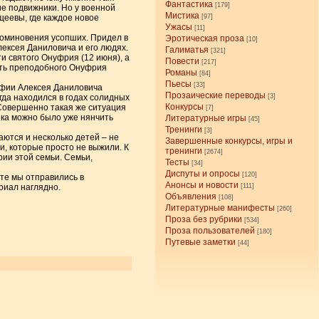
Фантастика
[179]
е подвижники. Но у военной
Мистика
щеевы, где каждое новое
[97]
Ужасы
[11]
поминовения усопших. Придел в
Эротическая проза
[10]
лексея Даниловича и его людях.
Галиматья
[321]
и святого Онуфрия (12 июня), а
Повести
[217]
сть преподобного Онуфрия
Романы
[84]
Пьесы
[33]
рафии Алексея Даниловича
Прозаические переводы
гда находился в годах солидных
[3]
Конкурсы
Совершенно такая же ситуация
[7]
ека можно было уже нянчить
Литературные игры
[45]
Тренинги
[3]
ются и несколько детей – не
Завершенные конкурсы, игры и
и, которые просто не выжили. К
тренинги
[2674]
рии этой семьи. Семьи,
Тесты
[34]
Диспуты и опросы
[120]
те мы отправились в
Анонсы и новости
риал наглядно.
[111]
Объявления
[108]
Литературные манифесты
[260]
Проза без рубрики
[534]
Проза пользователей
[180]
Путевые заметки
[44]