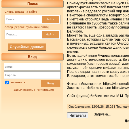
Почему пустынножитель? На Руси Он
Поиск
аристократии есть свой пантеон свя
поколение радовало русский мир но
Слово, фраза на сайте
Некоторые специалисты говорят об 
Никитском строился ведь именно с та
Найти
Поминание по субботам также отличн
Автор [первые буквы никнейма]
не святого Никиты, которому посвящ
Великого.
Найти
Может быть, еще одна загадка Басма
Басманова, который долгие годы ост
и почтенных. Будущий святой Онуфр
Случайные данные
сложилась в семье Алексея Данилович
внуков.
Во вкладной книге Чудова монастыря
Вход
достигших отроческого возраста. Во 
сожалению (как я говорю всегда), да
окруженной черными мифами, грязны
После лекции наши гости сразу захо
Елизарово, в тот момент особенно, 
запомнить
Вход
Фотоальбом встречи: https://vk.com
Заметка на Избе-читальне https://www
Забыл пароль
|
Регистрация
Сайт (группа) библиотеки им. М.М. Пр
Опубликовано: 12/05/26, 15:02 | Последн
Загрузка...
Читатели
До