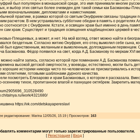
уфрий был популярен в монашеской среде, это имя принимали многие русски
тых, и выбор этих святых более очевиден для такой семьи как Басмановы-Пле
выми военачальниками, дипломатами и наместниками.
обычной практике, в рамках которой со святым Онуфрием связаны традиции 
ким расчетом. В нем устраивались субботние обедни в память о родителях А
о соотносится с Онуфрием. Кстати, и освящен храм был именно в день памят
ен сам храм. Существует и традиция освящения кладбищенских церквей в че
новых-Плещеевых, а может, и нет. На мой взгляд, ответ можно найти в биог
авался бездетным. Согласно житию Онуфрия, его отец вымолил себе сына, ко
ий был единственным, желанным и вымоленным, долгожданным первенцем. 
а Басманова. Фёдор появился на свет, когда А.Д. Басманову по меркам XVI в
 можно найти запись, согласно которой при поминании А.Д. Басманова помина
времена высокой детской смертности, у воеводы, естественно, могли быть дет
же хорошие историки никогда чисто по-человечески не присматривались к исто
ми сплетнями, готовыми шаблонами дурного качества.
тели посмотреть Елизарово и храм Басмановых, о котором я рассказала. Вмес
по-осеннему тихое, пропитанное влагой и пахнущее октябрем. Закрепить мате
/album2905696_310528490
.chitalnya.ru/work/4321680/
ишвина https://vk.com/detskayapereslavl
ее редактирование: Marina 12/05/26, 15:19 | Просмотров
:
163
бавлять комментарии могут только зарегистрированные пользователи.
[
Регистрация
|
Вход
]