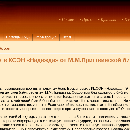
• Поэзия
• Проза
• Критика
• Ко
Помощь (FAQ)
Регистрация
Вход
бзоры
х в КСОН «Надежда» от М.М.Пришвинской би
ча, посвященная военным подвигам бояр Басмановых в КЦСОН «Надежда». Эт
ой детской библиотеки им. М.М.Пришвина. Сердечная благодарность библиоте
ые имена переславских стратилатов Басмановых жителям самого Переславля-З
делать моё дело! У этой борьбы вряд ли может быть конец – она вечная. Но 
едные хорошие результаты. Если каждый положит на весы хотя бы пёрышко, 
 тяжести этих перьев – что есть перья против кусков застывшего дегтя? Он то
сетителей «Надежды», но к нам внезапно прибыли гости –паломники из замеч
интернете информацию о святом пустыннике Онуфрии, но нашли информацию о
тского храма в селе Елизарово освящен в честь святого пустынника Онуфрия.
ичисленных к лику христианских святых. Переславские краеведы давно уже 