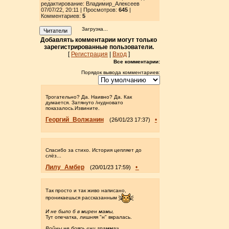
редактирование: Владимир_Алексеев
07/07/22, 20:11 | Просмотров
:
645
|
Комментариев:
5
Загрузка...
Читатели
Добавлять комментарии могут только
зарегистрированные пользователи.
[
Регистрация
|
Вход
]
Все комментарии:
Порядок вывода комментариев:
Трогательно? Да. Наивно? Да. Как
думается. Затянуто /нудновато
показалось.Извините.
Георгий_Волжанин
•
(26/01/23 17:37)
Спасибо за стихо. История цепляет до
слёз...
Лилу_Амбер
•
(20/01/23 17:59)
Так просто и так живо написано,
проникаешься рассказанным
И не было б в мирен мамы,
Тут опечатка, лишняя "н" вкралась.
Войны не боясь «ни грамма»