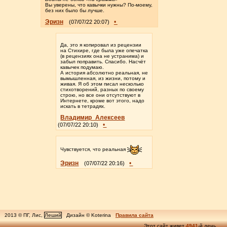
Вы уверены, что кавычки нужны? По-моему,
без них было бы лучше.
Эризн
•
(07/07/22 20:07)
Да, это я копировал из рецензии
на Стихире, где была уже опечатка
(в рецензиях она не устранима) и
забыл поправить. Спасибо. Насчёт
кавычек подумаю.
А история абсолютно реальная, не
вымышленная, из жизни, потому и
живая. Я об этом писал несколько
стихотворений, разных по своему
строю, но все они отсутствуют в
Интернете, кроме вот этого, надо
искать в тетрадях.
Владимир_Алексеев
•
(07/07/22 20:10)
Чувствуется, что реальная
Эризн
•
(07/07/22 20:16)
2013 © ПГ, Лис,
Леший
Дизайн © Koterina
Правила сайта
Этот сайт живет
4941
-й день