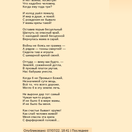
И нет войны, посмотри!
Что надобно человеку,
Когда ему года три?
И холод ушёл помалу,
И мир в душе, и покой:
С рождения не бывало
У мамы куклы такой!
Оставив порыв бесцельный
Шагнуть за опасный край,
С находкой своей бесценной
Вернулась мама в сарай.
Войны не боясь ни грамма —
А рядом — тонны смертей! —
Сидела там и играла
С шикарной куклой своей.
Оттуда — вижу как будто, —
Землёй, сожжённой дотла,
В пуховый платок укутав,
Нас бабушка унесла.
Когда б не Промысл Божий,
Незначимой сути вещь,
Всё то, что всего дороже,
Могло б в эту землю лечь.
Не вырони дар тот самый
Чужая чья-то родня,
И не было б в мире мамы,
И не было бы меня.
Как счастье бывает хрупко!
Как слаб человек живой!
Меня спасла эта кукла
С фарфоровой головой…
Опубликовано: 07/07/22, 18:41 | Последнее