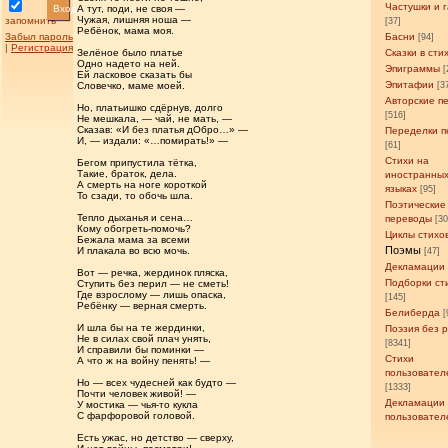
Частушки и 
Вход
А тут, поди, не своя —
Чужая, лишняя ноша —
запомнить
[37]
Ребёнок, мама моя.
Забыл пароль
Басни
[94]
|
Регистрация
Зелёное было платье
Сказки в сти
Одно надето на ней.
Эпиграммы
[
Ей ласковое сказать бы
Эпитафии
Словечко, маме моей.
[3
Авторские п
Но, платьишко сдёрнув, долго
[516]
Не мешкала, — чай, не мать, —
Сказав: «И без платья дОбро…» —
Переделки п
И, — издали: «…помирать!» —
[61]
Стихи на
Бегом припустила тётка,
Такие, браток, дела.
иностранны
А смерть на ноге короткой
языках
[95]
То сзади, то обочь шла.
Поэтические
Тепло дыханья и сена…
переводы
[3
Кому обогреть-помочь?
Циклы стихо
Бежала мама за всеми
Поэмы
И плакала во всю мочь.
[47]
Декламации
Вот — речка, жердинок пляска,
Подборки ст
Ступить без перил — не сметь!
Где взрослому — лишь опаска,
[145]
Ребёнку — верная смерть.
Белиберда
[
И шла бы на те жердинки,
Поэзия без 
Не в силах свой плач унять,
[8341]
И справили бы поминки —
Стихи
А что ж на войну пенять! —
пользовател
Но — всех чудесней как будто —
[1333]
Почти человек живой! —
Декламации
У мостика — чья-то кукла
С фарфоровой головой.
пользовател
Есть ужас, но детство — сверху,