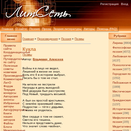
Регистрация
Вход
Главная
О сайте
Поэзия
Проза
Теория литературы
Авторы
Помощь (FAQ)
Главное
Рубрики
Главная
»
Произведения
»
Поэзия
»
Поэмы
меню
Лирика
[8904
Правила
Философска
Кукла
сайта
поэзия
[4072]
Координационный
Поэмы
центр
Любовная по
Путеводитель
Автор:
Владимир_Алексеев
[4137]
по сайту
Психологиче
Полезные
Войны я в лицо не видел,
советы
поэзия
[1877]
Лишений в жизни не знал.
новичкам
Городская по
Коль кто б в историки выбрал,
Произведения
Писать бы о том не стал.
[1552]
Комментарии
ЛитО
Пейзажная п
На кителе не пестрели
Форум
[1909]
Награды в день выходной:
Текущие
Мой дедушка был расстрелян
Мистическая
конкурсы
Под Новый, тридцать восьмой.
[1350]
Авторские
анонсы
Гражданская
А был он простой крестьянин,
Избранные
С землёю хранивший связь;
[1237]
авторы
Подростки — тётя с дядьями,
Историческа
Авто(р)портреты
А мама не родилась.
поэзия
Книги
[296]
наших
Мне сердце о том не скажет,
Мифологиче
авторов
Светла его тишина,
поэзия
[205]
Нельзя и представить даже,
Файлы
Что значит слово «война»,
Медитативн
Блоги
Мемориальные
поэзия
[210]