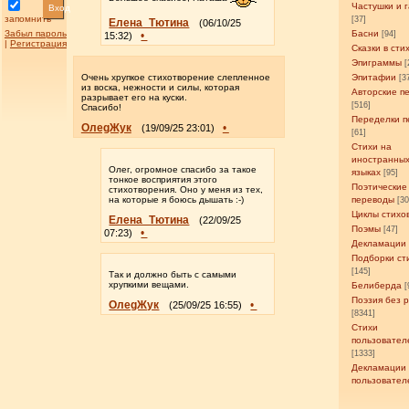
Частушки и 
Вход
запомнить
[37]
Елена_Тютина
(06/10/25
Забыл пароль
Басни
•
[94]
15:32)
|
Регистрация
Сказки в сти
Эпиграммы
[
Очень хрупкое стихотворение слепленное
Эпитафии
[3
из воска, нежности и силы, которая
Авторские п
разрывает его на куски.
[516]
Спасибо!
Переделки п
ОлеgЖук
•
(19/09/25 23:01)
[61]
Стихи на
иностранны
Олег, огромное спасибо за такое
языках
[95]
тонкое восприятия этого
Поэтические
стихотворения. Оно у меня из тех,
на которые я боюсь дышать :-)
переводы
[3
Циклы стихо
Елена_Тютина
(22/09/25
Поэмы
[47]
•
07:23)
Декламации
Подборки ст
[145]
Так и должно быть с самыми
хрупкими вещами.
Белиберда
[
Поэзия без 
ОлеgЖук
•
(25/09/25 16:55)
[8341]
Стихи
пользовател
[1333]
Декламации
пользовател