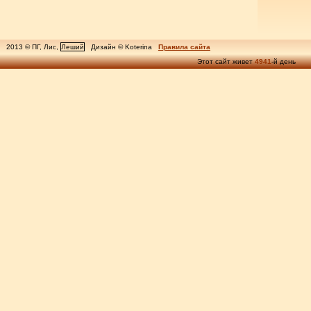
2013 © ПГ, Лис,
Леший
Дизайн © Koterina
Правила сайта
Этот сайт живет
4941
-й день