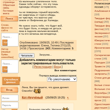
на маленькое слепленное тело.
страницы
Религиозна
Скажи тебе сейчас, что эту тишь
Обратная
однажды оборвут остервенело,
поэзия
[175]
связь
Гостевая
Альбомная п
ты не поверишь горькой ворожбе,
книга
[110]
не закричишь от горя и обиды,
не чувствуя, что маетно уже
Твердые фо
Поиск
земле от Вифлеема до Халкиды.
(запад)
[263]
Слово,
Не нужно знать тебе, что будет вой,
Твердые фо
фраза на
что будет боль, и никуда не деться,
(восток)
[115]
сайте
пока в ладонях мальчик восковой,
Эксперимен
и ты его качаешь как младенца.
поэзия
[257]
Юмористиче
Опубликовано: 19/09/25, 10:49 | Последнее
Найти
стихи
[2101]
редактирование: Елена_Тютина 27/11/25,
Иронические
14:56 | Просмотров
:
243
| Комментариев:
5
Автор
[2370]
[первые
буквы
Загрузка...
Сатирически
Читатели
никнейма]
стихи
[149]
Добавлять комментарии могут только
Пародии
[11
зарегистрированные пользователи.
[
Регистрация
|
Вход
]
Травести
[66
Найти
Все комментарии:
Подражания
экспромты
[5
Порядок вывода комментариев:
Стихи для д
Случайные
[868]
данные
Белые стихи
Лена, Вы так пишете, что душа дрожит.
Вольные сти
Вход
Спасибо!
Верлибры
[3
Стихотворен
Кот-Неучёный
•
(25/09/25 19:25)
прозе
[22]
Одностишия
двустишия
[1
Большое спасибо, Наташа