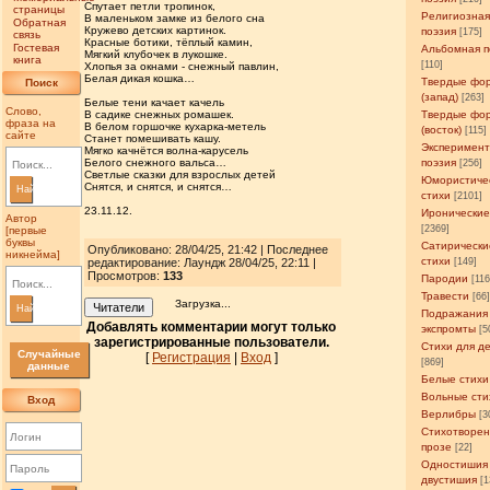
Спутает петли тропинок,
страницы
Религиозна
В маленьком замке из белого сна
Обратная
Кружево детских картинок.
поэзия
[175]
связь
Красные ботики, тёплый камин,
Гостевая
Альбомная п
Мягкий клубочек в лукошке.
книга
[110]
Хлопья за окнами - снежный павлин,
Белая дикая кошка…
Твердые фо
Поиск
(запад)
[263]
Белые тени качает качель
Слово,
В садике снежных ромашек.
Твердые фо
фраза на
В белом горшочке кухарка-метель
(восток)
[115]
сайте
Станет помешивать кашу.
Эксперимен
Мягко качнётся волна-карусель
Белого снежного вальса…
поэзия
[256]
Светлые сказки для взрослых детей
Юмористиче
Снятся, и снятся, и снятся…
Найти
стихи
[2101]
23.11.12.
Иронические
Автор
[2369]
[первые
буквы
Сатирически
Опубликовано: 28/04/25, 21:42 | Последнее
никнейма]
стихи
редактирование: Лаундж 28/04/25, 22:11 |
[149]
Просмотров
:
133
Пародии
[11
Травести
[66
Загрузка...
Читатели
Найти
Подражания
Добавлять комментарии могут только
экспромты
[5
зарегистрированные пользователи.
Стихи для д
Случайные
[
Регистрация
|
Вход
]
[869]
данные
Белые стихи
Вольные сти
Вход
Верлибры
[3
Стихотворен
прозе
[22]
Одностишия
двустишия
[1