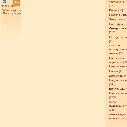
Частушки и 
Вход
запомнить
[37]
Забыл пароль
Басни
[94]
|
Регистрация
Сказки в сти
Эпиграммы
[
Эпитафии
[3
Авторские 
[516]
Переделки п
[61]
Стихи на
иностранны
языках
[95]
Поэтические
переводы
[3
Циклы стихо
Поэмы
[47]
Декламации
Подборки ст
[145]
Белиберда
[
Поэзия без 
[8340]
Стихи
пользовател
[1333]
Декламации
пользовател