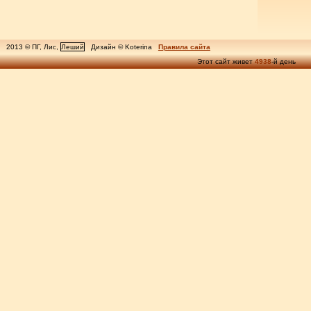
2013 © ПГ, Лис,
Леший
Дизайн © Koterina
Правила сайта
Этот сайт живет
4938
-й день