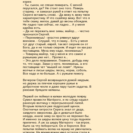
изрек:
- Ты, сынок, не спеши помирать. С женой
поругался, да? Не стоит оно того. Поверь
старику, - и замахал рукой в ответ на попытку
Сереги вставить слово. - Да вижу я, вижу твою
характеристику. И что снайпер вижу. Вот что я
тебе скажу, милок, давай до весны обождем.
Не ладно там сейчас, не ладно... А у меня
идейка есть.
-- Да не пережить мне зимы, майор... - честно
признался Сергей.
-- Переживешь! - властно рявкнул вдруг
военком. - Слушай, что я скажу... Есть у меня
тут друг старый, еврей, так вот скорняк он от
Бога, да и не только скорняк. И ищет он как раз
поставщика. Меха ему надо, понимаешь?
-- Товарищ майор, так у меня ж это самое и
ружьишка уже нет... Пропил я...
-- Это дело поправимое. Главное, добудь ему
то, что надо. Заказ у него, понимаешь, а его
поставщики чет "мышей не ловят". Нужны
волчьи и лисьи шкуры, песец, норка, соболь.
Все надо и по-больше. А с ружьем помогу.
Вечером Сергей возвращался домой хмурым,
но держа за плечом хорошее ружье в
добротном чехле и даже пару тысяч задатка. В
рюкзаке бряцали капканы.
Первой он поймал в капкан молодую поярку.
Сумел провести Матёрого, и по следу нашел
раненую волчицу с перегрызенной лапой.
Вторым попался уже подросший щенок.
Охотничьи хитрости Серега знал от деда,
заядлого зверолова. Да и деваться было
некуда, иначе зиму он просто не пережил бы.
И именно за шкуры волков цену тогда подняли
прилично. А уж за шкуру Матерого - так втрое,
было за что побороться. Он и боролся. Все
попытки поймать волка на мушку не увенчались
успехом. На время вожак увел остаток стати в