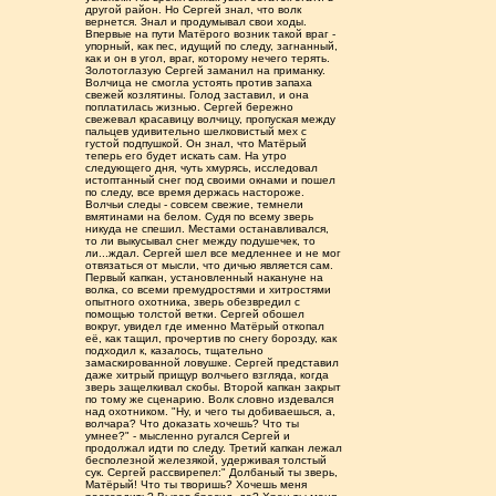
другой район. Но Сергей знал, что волк
вернется. Знал и продумывал свои ходы.
Впервые на пути Матёрого возник такой враг -
упорный, как пес, идущий по следу, загнанный,
как и он в угол, враг, которому нечего терять.
Золотоглазую Сергей заманил на приманку.
Волчица не смогла устоять против запаха
свежей козлятины. Голод заставил, и она
поплатилась жизнью. Сергей бережно
свежевал красавицу волчицу, пропуская между
пальцев удивительно шелковистый мех с
густой подпушкой. Он знал, что Матёрый
теперь его будет искать сам. На утро
следующего дня, чуть хмурясь, исследовал
истоптанный снег под своими окнами и пошел
по следу, все время держась настороже.
Волчьи следы - совсем свежие, темнели
вмятинами на белом. Судя по всему зверь
никуда не спешил. Местами останавливался,
то ли выкусывал снег между подушечек, то
ли...ждал. Сергей шел все медленнее и не мог
отвязаться от мысли, что дичью является сам.
Первый капкан, установленный накануне на
волка, со всеми премудростями и хитростями
опытного охотника, зверь обезвредил с
помощью толстой ветки. Сергей обошел
вокруг, увидел где именно Матёрый откопал
её, как тащил, прочертив по снегу борозду, как
подходил к, казалось, тщательно
замаскированной ловушке. Сергей представил
даже хитрый прищур волчьего взгляда, когда
зверь защелкивал скобы. Второй капкан закрыт
по тому же сценарию. Волк словно издевался
над охотником. "Ну, и чего ты добиваешься, а,
волчара? Что доказать хочешь? Что ты
умнее?" - мысленно ругался Сергей и
продолжал идти по следу. Третий капкан лежал
бесполезной железякой, удерживая толстый
сук. Сергей рассвирепел:" Долбаный ты зверь,
Матёрый! Что ты творишь? Хочешь меня