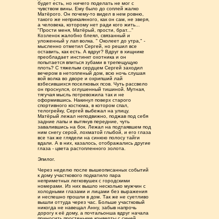
будет есть, но ничего поделать не мог с
чувством вины. Ему было до соплей жалко
Матёрого. Он почему-то видел в нем ровню,
такого же неприкаянного, как он сам, не зверя,
а человека, которому нет ради кого жить...
"Прости меня, Матёрый, прости, брат..."
Козленок жалобно блеял, связанный и
уложенный у лап волка. " Околеет до утра," -
мысленно отметил Сергей, но решил все
оставить, как есть. А вдруг? Вдруг в хищнике
преобладает инстинкт охотника и он
попытается впиться зубами в трепещущую
плоть? С тяжелым сердцем Сергей заходил
вечером в нетопленый дом, всю ночь слушая
вой волка во дворе и охрипший лай
взбесившихся поселковых псов. Чуть рассвело
он проснулся, оглушенный тишиной. Мутная,
тягучая мысль потревожила так и не
оформившись. Накинул поверх старого
спортивного костюма, в котором спал,
телогрейку, Сергей выбежал на улицу.
Матёрый лежал неподвижно, поджав под себя
задние лапы и вытянув передние, чуть
завалившись на бок. Лежал на подтаявшем под
ним снегу серой, лохматой глыбой, и его глаза
все так же глядели на синюю полосу тайги
вдали. А в них, казалось, отображались другие
глаза - цвета растопленного золота.
Эпилог.
Через неделю после вышеописанных событий
к дому участкового подкатило пара
неприметных легковушек с городскими
номерами. Из них вышло несколько мужчин с
холодными глазами и лицами без выражения
и неспешно прошли в дом. Так же не суетливо
вышли оттуда через час. Больше участковый
никогда не навещал Анну, забыв напрочь
дорогу к её дому, а почтальонша вдруг начала
приносить простенькие конверты с синей