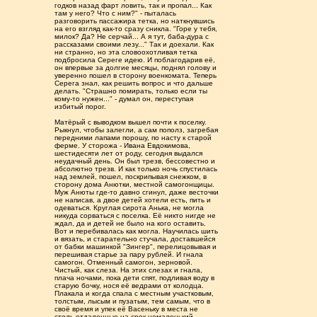
годков назад фарт ловить, так и пропал... Как
там у него? Что с ним?" - пыталась
разговорить пассажира тетка, но наткнувшись
на его взгляд как-то сразу сникла. "Горе у тебя,
милок? Да? Не серчай... А я тут, баба-дура с
рассказами своими лезу..." Так и доехали. Как
ни странно, но эта словоохотливая тетка
подбросила Сереге идею. И поблагодарив её,
он впервые за долгие месяцы, поднял голову и
уверенно пошел в сторону военкомата. Теперь
Серега знал, как решить вопрос и что дальше
делать. "Страшно помирать, только если ты
кому-то нужен..." - думал он, переступая
избитый порог.
Матёрый с выводком вышел почти к поселку.
Рыкнул, чтобы залегли, а сам пополз, загребая
передними лапами порошу, по насту к старой
ферме. У сторожа - Ивана Евдокимова,
шестидесяти лет от роду, сегодня выдался
неудачный день. Он был трезв, бессовестно и
абсолютно трезв. И как только ночь спустилась
над землей, пошел, поскрипывая снежком, в
сторону дома Анютки, местной самогонщицы.
Муж Анюты где-то давно сгинул, даже весточки
не написав, а двое детей хотели есть, пить и
одеваться. Круглая сирота Анька, не могла
никуда сорваться с поселка. Её никто нигде не
ждал, да и детей не было на кого оставить.
Вот и перебивалась как могла. Научилась шить
и вязать, и старательно стучала, доставшейся
от бабки машинкой "Зингер", перелицовывая и
перешивая старье за пару рублей. И гнала
самогон. Отменный самогон, зерновой.
Чистый, как слеза. На этих слезах и гнала,
плача ночами, пока дети спят, подливая воду в
старую бочку, нося её ведрами от колодца.
Плакала и когда спала с местным участковым,
толстым, лысым и пузатым, тем самым, что в
своё время и упек её Васеньку в места не
столь отдаленные на срок немаленький -