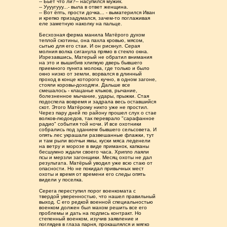
-- Бьет что ли?-- насупился мужик.
-- Уууугууу...- выла в ответ женщина.
-- Вот ёпть, прости дочка... - выматерился Иван
и крепко призадумался, зачем-то поглаживая
еле заметную наколку на пальце.
Бесхозная ферма манила Матёрого духом
теплой скотины, она пахла кровью, мясом,
сытью для его стаи. И он рискнул. Серая
молния волка сиганула прямо в стекло окна.
Изрезавшись, Матерый не обратил внимания
на это и вышибив хлипкую дверь бывшего
приемного пункта молока, где только и было
окно низко от земли, ворвался в длинный
проход в конце которого кучно, в одном загоне,
стояли коровы-доходяги. Дальше все
смешалось - клацанье клыков, рычание,
болезненное мычание, удары, прыжки. Стая
подоспела вовремя и задрала весь оставшийся
скот. Этого Матёрому никто уже не простил.
Через пару дней по району прошел слух о стае
волков-людоедов, так переврало "сарафанное
радио" события той ночи. И все охотники
собрались под зданием бывшего сельсовета. И
опять лес украшали развешанные флажки, тут
и там рыли волчьи ямы, куски мяса леденели
на ветру и морозе в виде приманок, капканы
бесшумно ждали своего часа. Хрипло лаяли
псы и мерзли загонщики. Месяц охоты не дал
результата. Матёрый уводил уже всю стаю от
опасности. Но не покидал привычных мест
охоты и время от времени его следы опять
видели у поселка.
Серега переступил порог военкомата с
твердой уверенностью, что нашел правильный
выход. С его редкой военной специальностью
военком должен был махом решить все его
проблемы и дать на подпись контракт. Но
степенный военком, изучив заявление и
поглядев в глаза парня, прокашлялся и мягко