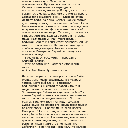
пошел остаток дня. Матёрый не
сопротивлялся. Просто, каждый раз когда
Серега останавливался перекурить,
выматывал взглядом душу. И изредка пытался
оскалиться. Но казалось, что его морда просто
дергается в судороге боли. Только не от ран.
Дотянув волка до дома, Сергей нашел старую
цепь, которой когда-то привязывали быка. Цепь
была кованной, тяжелой, странно, что уцелела
во время его запоя. Да и вспомнил он о ней
только пока тащил зверя. Хорошо, что матушка
отнесла этот пуд железа в погреб и натерла
машинным маслом. "Как чувствовала..."-
подумал Серега и опять сглотнул болезненный
ком. Хотелось выпить. Он нашел дома кусок
хлеба и пачку макарон. Готовить сил не
осталось. Вечерело. Сергей встряхнулся и
пошел к соседке.
-- Баб, Моть! А, баб, Моть! -- проорал от
хлипкой калитки.
-- Ктой-то тамочки? -- ответил старческий
голос.
-- Эт я, баб Моть. Тут дело такое...
Через четверть часа, выторгованная у бабки
курица заполошно вскрикнула под ударом
топора. Матёрый даже не понюхал
подношение. Он лежал головой к тайге и
глядел вдаль, словно искал там свою
Золотоглазую. "И что мне делать с тобой? -
шипел Сергей, кое-как складывая поломанные
кости зверю и накладывая шины.- Потерпи,
браток. Подлечу тебя и отпущу... Дурак я,
дурак, сам знаю каково это, когда тоска грызет
по бабе своей... Прости меня, волк, прости,
Матёрый..." Сергей, под честное слово, в долг
взял у бабы Моти еще и козленка - лохматого и
пахнущего молоком. Но даже вид живого мяса,
привязанного под носом, не заставил волка
встрепенуться. Панкратов понимал, что
действует не логически. Понимал, что волк не