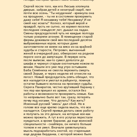
Сергей после того, как его Люська хлопнула
дверью, забрав детей и нехитрый скарб, пил
почти всю осень. "Ты неудачник! - крикнула она
на прощание, - ты не в состоянии прокормить
даже себя! Я ненавижу тебя! Ненавижу! И не
смей нас искать!" Колхоз, который верой и
правдой, пусть не сытно, но кормил поселок
последние семьдесят лет, дышал на ладан.
Смены председателей чуть не каждые полгода
только ускоряли агонию. В помещении старой
фермы доживали свой век последний десяток
выбракованных коров, которых даже
заготовители не взяли на мясо из-за крайней
худобы и старости. Петрович, выгнанный
женой в очередной раз, обморозил на родном
пороге ноги до ампутации. В первую ночь
после выписки, как-то сумел доползти до
шкафа и чиркнул старым охотничьим ножом по
венам. Нашли его уже под утро остывшим.
Баба Семёниха не смогла пережить смерть
своей Зорьки, и через неделю её отнесли на
погост. Новый председатель опять обещал, что
все наладится и умотал в райцентр, покинув
остатки бывшего колхоза на произвол судьбы.
Серега Панкратов, честно крутивший баранку с
тех пор как пришел из армии, остался без
работы и возможности прокормить семью. Как-
то непривычно было вот так, сразу, потерять
почву под ногами. Что делать? Как жить?
Исконный русский "авось" дал сбой. Но в
голове все еще крепко сидела мысль, что все
наладится. Сергей привык делать свою работу
и получать за это деньги, на которые кое-как
можно прожить. А тут в его услугах перестали
нуждаться, а кроме баранки, да еще воинской
специальности - снайпера, он ничего больше
толком и не умел. Вначале шевельнулась
мысль подзаработать охотой, но старенькая
еще дедова берданка, с которой можно было