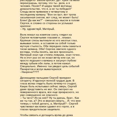
рассердить? Вызов бросил, да? Хрен ты меня
переиграешь, потому, что ты - волк, а я
человек. Понял? И шкура твоей волчицы
доказательство, что я, а не ты победил!"
Следы вели прямиком к четвертому и
последнему капкану. "Вон он куст, вот тропа
засыпанная снегом, вот след, не может быть!
Блин! Да как же?" - смешались мысли в голове
Сергея, и словно со стороны он услышал
хриплое:
-- Ну, здравствуй, Матёрый.
Волк лежал на измятом снегу, глядел на
Сергея человечьими глазами и...плакал.
Крупные слезы вытекали из его желтых глаз,
вымывая тепло, и оставляя за собой только
мутную стылость. Обе передних лапы зажаты в
тиски капкана. Обе! Сергею хватило одного
взгляда, чтобы понять, как все произошло.
Матерый знал где стояла ловушка, знал точно.
Но в этот раз он не искал ветку или сук, он
просто подошел к капкану и засунул глубоко
между зубьев обе лапы, а потом нажал.
Специально. Именно так увидел цепь событий
Панкратов и вслух выматерился:
- Нахрена????
Дрожащими пальцами Сергей прикурил
сигарету. И вдохнул полной грудью дым. В
глаза волка глядеть было почему-то стыдно.
Какую боль испытывал сейчас зверь, Сергей
даже представить не мог. Он смотрел на
поверженного врага, все еще прекрасного, но
уже совершенно не опасного.
-- Ты чего? Из-за неё? Ну ты даешь, брат.. Как
же ты так, а? Это ж верная смерть... И, что мне
теперь с тобой делать, а, Матёрый? - Сергей
чувствовал как комок сдавил его горло, а в
глазах предательски защипало.
Чтобы связать и дотащить волка до дома