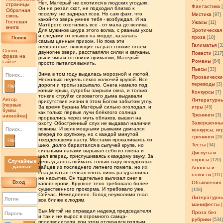
Нет, Матёрый не охотился в людских угодьях.
страницы
Фантастика
Он не резал скот, не подходил близко к
Обратная
поселку, не задирал псов. Но сам факт, что
Мистика
[97]
связь
какой-то зверь умнее тебя - возбуждал. И на
Гостевая
Ужасы
[11]
Матёрого охотились все - от мала до велика.
книга
Для мужиков шкура этого волка, с рваным ухом
Эротическая
и следами от клыков на морде, казалась
проза
Поиск
[10]
самым ценным призом. Но пока эти
Галиматья
[3
непонятные, плюющие на расстояние огнем
Слово,
двуногие звери, расставляли силки и капканы,
Повести
[217
фраза на
рыли ямы и готовили приманки, Матёрый
Романы
сайте
[84]
просто пытался выжить.
Пьесы
[33]
Зима в том году выдалась морозной и лютой.
Прозаически
Несколько недель секло колючей крупой. Все
переводы
[3]
дороги и тропы засыпало. Снега намело под
Найти
коньки крыш, сугробы закрыли окна, и только
Конкурсы
[7]
тонкие струйки сизоватого дыма выдавали
Автор
Литературн
присутствие жизни в этом Богом забытом углу.
[первые
За время бурана Матёрый сильно оголодал, и
игры
[45]
буквы
как только первые лучи блёклого солнца
Тренинги
[3]
никнейма]
прорвались через муть облаков, вышел на
Завершенны
охоту. Обостренный слух не выдавал наличия
поживы. И волк мощными рывками двигался
конкурсы, иг
вперед по хрупкому, но с каждой минутой
тренинги
[26
твердеющему насту. Местами проваливаясь по
Найти
Тесты
шею, долго барахтался в сыпучей крупе, но
[34]
сильными лапами вырывал себя из плена и
Диспуты и
шел вперед, прислушиваясь к каждому звуку. За
опросы
[120]
Случайные
день удалось поймать только пару полудохлых
данные
зайцев из последнего летнего помета, но их
Анонсы и
сладковатая теплая плоть лишь раздразнила,
новости
[111]
не насытив. Он тщательно вылизал снег в
Вход
Объявления
каплях крови. Крупное тело требовало более
существенного прокорма. И требовало уже.
[108]
Сейчас. Немедленно. Голод неумолимо гнал
Литературн
все ближе к людям.
манифесты
Бык Митяй не оправдал надежд председателя
Проза без
и так и не вырос в огромного самца-
рубрики
[534
производителя, при этом отличался подлым,