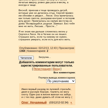
печатью вверху, ровно два раза в месяц, а
иногда и чаще.
Весной, приехав к теще проведать детей,
которые уже не дичились отца. Сергей привез
им обновки и увидел... Люсю. Она примчалась
как только смогла, разорвав контракт и потеряв
кучу денег. Примчалась на скупую весточку из
дома:"Возвращайся, родная. Завязал. Без тебя
мне не жить, Люська... Прости..."
Я не знаю как дальше сложилась жизнь у
Сергея и Люси. Но в Чечню он не пошел.
Страшно жить, если ты никому не нужен,
страшнее умирать, если есть для кого жить.
Опубликовано: 02/12/13, 12:43 | Просмотров
:
1368
| Комментариев:
2
Загрузка...
Читатели
Добавлять комментарии могут только
зарегистрированные пользователи.
[
Регистрация
|
Вход
]
Все комментарии:
Порядок вывода комментариев:
Имея первый разряд по пулевой стрельбе,
джип и русскую борзую, терпеть не могу
охоту. Один раз в жизни выехал на зайца,
и с тех пор, даже думать об этом не могу. (
Олег_Нечаянный
•
(03/12/13 02:34)