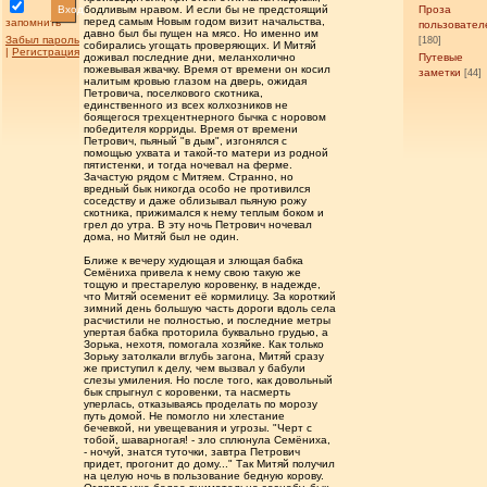
Вход
бодливым нравом. И если бы не предстоящий
Проза
перед самым Новым годом визит начальства,
запомнить
пользовател
давно был бы пущен на мясо. Но именно им
Забыл пароль
[180]
собирались угощать проверяющих. И Митяй
|
Регистрация
доживал последние дни, меланхолично
Путевые
пожевывая жвачку. Время от времени он косил
заметки
[44]
налитым кровью глазом на дверь, ожидая
Петровича, поселкового скотника,
единственного из всех колхозников не
боящегося трехцентнерного бычка с норовом
победителя корриды. Время от времени
Петрович, пьяный "в дым", изгонялся с
помощью ухвата и такой-то матери из родной
пятистенки, и тогда ночевал на ферме.
Зачастую рядом с Митяем. Странно, но
вредный бык никогда особо не противился
соседству и даже облизывал пьяную рожу
скотника, прижимался к нему теплым боком и
грел до утра. В эту ночь Петрович ночевал
дома, но Митяй был не один.
Ближе к вечеру худющая и злющая бабка
Семёниха привела к нему свою такую же
тощую и престарелую коровенку, в надежде,
что Митяй осеменит её кормилицу. За короткий
зимний день большую часть дороги вдоль села
расчистили не полностью, и последние метры
упертая бабка проторила буквально грудью, а
Зорька, нехотя, помогала хозяйке. Как только
Зорьку затолкали вглубь загона, Митяй сразу
же приступил к делу, чем вызвал у бабули
слезы умиления. Но после того, как довольный
бык спрыгнул с коровенки, та насмерть
уперлась, отказываясь проделать по морозу
путь домой. Не помогло ни хлестание
бечевкой, ни увещевания и угрозы. "Черт с
тобой, шаварногая! - зло сплюнула Семёниха,
- ночуй, знатся туточки, завтра Петрович
придет, прогонит до дому..." Так Митяй получил
на целую ночь в пользование бедную корову.