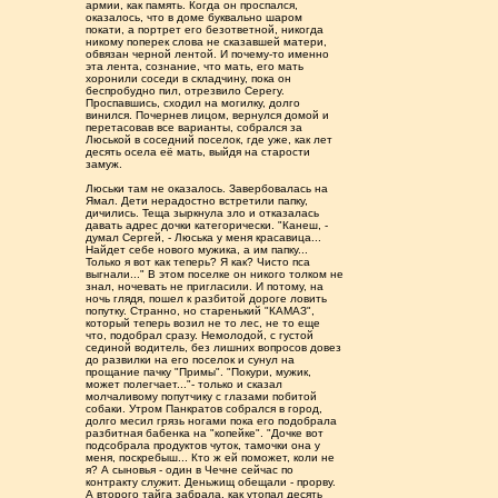
армии, как память. Когда он проспался,
оказалось, что в доме буквально шаром
покати, а портрет его безответной, никогда
никому поперек слова не сказавшей матери,
обвязан черной лентой. И почему-то именно
эта лента, сознание, что мать, его мать
хоронили соседи в складчину, пока он
беспробудно пил, отрезвило Серегу.
Проспавшись, сходил на могилку, долго
винился. Почернев лицом, вернулся домой и
перетасовав все варианты, собрался за
Люськой в соседний поселок, где уже, как лет
десять осела её мать, выйдя на старости
замуж.
Люськи там не оказалось. Завербовалась на
Ямал. Дети нерадостно встретили папку,
дичились. Теща зыркнула зло и отказалась
давать адрес дочки категорически. "Канеш, -
думал Сергей, - Люська у меня красавица...
Найдет себе нового мужика, а им папку...
Только я вот как теперь? Я как? Чисто пса
выгнали..." В этом поселке он никого толком не
знал, ночевать не пригласили. И потому, на
ночь глядя, пошел к разбитой дороге ловить
попутку. Странно, но старенький "КАМАЗ",
который теперь возил не то лес, не то еще
что, подобрал сразу. Немолодой, с густой
сединой водитель, без лишних вопросов довез
до развилки на его поселок и сунул на
прощание пачку "Примы". "Покури, мужик,
может полегчает..."- только и сказал
молчаливому попутчику с глазами побитой
собаки. Утром Панкратов собрался в город,
долго месил грязь ногами пока его подобрала
разбитная бабенка на "копейке". "Дочке вот
подсобрала продуктов чуток, тамочки она у
меня, поскребыш... Кто ж ей поможет, коли не
я? А сыновья - один в Чечне сейчас по
контракту служит. Деньжищ обещали - прорву.
А второго тайга забрала, как утопал десять