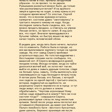
попасть белке в глаз, пропала загадочным
образом - то ли пропил, то ли украли.
Ружьишком разжиться можно было, да только
чем расплачиваться потом? И на крупного
зверя в одиночку не ходят, а кому нужны в это
голодное время меха? Со злостью, Сергей
понял, что в поселке мужиков осталось
наперечет, охотники давно "скентовались" и
третьего лишнего никому не надо. Когда
последние запасы были съедены, все, что
можно продать-продано, а отвечать на упреки
Люськи нечего, он просто запил. В ход шло
все, что горит. Вначале прикладывался к
бутылке тайком, но быстро вошел во вкус и
начал терять человеческий облик.
В редкие дни, когда пить было нечего, пытался
что-то изменить. Работа была в городе, но
кое-как выплачивали зарплату только на одном
заводе. На этот завод Серега пробовал
устроиться пару раз. Но толстая кадровичка с
бесстыжими глазами нагло сообщала, что
вакансий нет. И Серега возвращался домой,
понурив голову. Иногда ночами, когда из тайги
доносился волчий вой, он хотел вот так же,
выйти из дома и завыть дурным голосом, глядя
на бельмо луны, завыть, чтобы выплеснуть всю
накопившуюся за годы безнадеги печаль-тоску.
А потом ушла Люська, его Люська, с которой
они сидели за одной партой с третьего класса,
которая, подвинутая на идейности, не
разрешила Сереге перевезти их в город - и тут
люди живут, кто-то должен и землю
обрабатывать. "Чертова агрономша! Кому
сейчас надо ковыряться в земле? Чего же я не
настоял тогда?" - сокрушался Серега,
размазывая скупые слезы по лицу жилистым
кулаком. Запой после ухода жены поглотил все
оставшиеся сбережения, да какие они были!
Пальто покойного бати - местного бухгалтера,
даже шинель, бережно хранимую им после