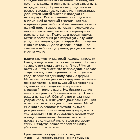
Оглядев уже более внимательно зазнобу, бык
грустно вздохнул и опять попытался запрыгнуть
на худую спину. Зорька после ухода хозяйки
воспротивилась такому насилию и попыталась
уклониться. Митяй пыхтел и наседал на
непокорную. Все это закончилось хрустом и
выломанной рогатиной в загоне. Так бык
впервые обрел свободу. И воспользовался ею в
полной мере! Вскоре, поломав и сокрушив все,
что смог, переполошив коров, запрыгнул на
всех, кого догнал. Подустав и пресытившись,
Митяй в последний раз взбрыкнул и случайно
угодил в хлипкую дверь, которую благополучно
сшиб с петель. А узрев доселе невиданное
звездное небо, как угорелый, ринулся прямо в
снег на улицу.
Ближе к полуночи Матёрый подошел к поселку.
Никогда еще зимой он так не рисковал. Но что-
то звало его сюда в эту ночь. Голод? Чутье
охотника? Кто знает, что происходило в голове
зверя, но когда он, переминаясь и запутывая
след, подошел к длинному зданию фермы,
Митяй как раз выпрыгнул из дверного проёма и
понесся прямо на волка. Серый аж присел на
задние лапы от вида такой горы мяса,
спешащей прямо в пасть. Но, быстро оценив
шансы, собрался и бесшумно прыгнул. Охота
вышла не долгой. Сбитый с ног внезапным
ударом сбоку, бык не успел даже замычать, как
по его глотке полоснули острые клыки. Митяй
еще бил в судорогах копытами, булькал
разорванным горлом, выдувая пузыри, а волк
уже вырывал из него брызжущие кровью куски
и жадно заглатывал. Насытившись, волк
прихватив солидный кус, отошел в сторону
тайги. Раздутое брюхо требовало найти
убежище и отлежаться.
Проспавшийся к утру сторож, увидел
учиненный погром, расчлененную тушу на