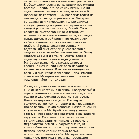
залитом кровью снегу и внезапно протрезвел.
К обеду охотиться на волка вышли все мужики
поселка. Ловили его до самой весны. Но ни
одна ловушка, ни один капкан, даже живой
козленок, пожертвованный председателем на
святое дело, не дали результата. Матёрый
оставался цел и невредим, только заимел
плохую привычку озоровать в сараях поселка,
каждый раз возвращаясь с добычей. Он не
боялся ни выстрелов, ни ошалевших от
волчьего запаха натасканных псов, ни людей,
пытающихся любой ценой прекратить эти
набеги, больше похожие на откровенный
грабеж. И только весеннее солнце и
подтаявший снег отбили у него желание
тащиться в столь небезопасное место. Волку
хватало добычи и в тайге. Охота, даже в
одиночку, стала почти всегда успешной.
Матёрому везло. Но с каждым днем, а
особенно ночью, сильное тело наполняла
непонятная истома. И он часто выходил на
поляну и выл, глядя в звездное небо. Именно
этим воем Матёрый выплескивал странное
томление. Именно так звал...
С каждым днем становилось все теплее, снег
еще лежал местами в низинах, ноздреватый и
спрессованный в грязно-серые пласты, но из
под него уже бежали во всю мутные ручьи.
Почки на деревьях набухли. В воздухе
ощутимо веяло чем-то новым и неизведанным.
Пахло весной. Пахло любовью. Пахло гоном. И
в ту ночь когда Матёрый, наконец услышал
ответ, он пробежал все расстояние за каких-то
пару часов. Он спешил. Он летел, мощно
отталкиваясь задними лапами от еще чуть
мерзловатой земли, и покрывал каждым
шагом, больше похожим на прыжок, несколько
метров. Когда солнце только-только
позолотило краешек неба, Матерый впервые
увидел её. Волчица стояла на небольшом