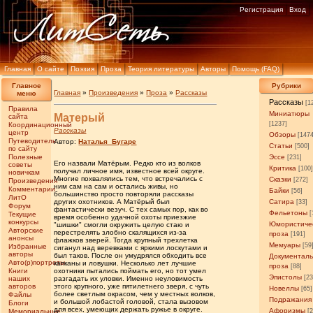
Регистрация
Вход
Главная
О сайте
Поэзия
Проза
Теория литературы
Авторы
Помощь (FAQ)
Главное
Рубрики
Главная
»
Произведения
»
Проза
»
Рассказы
меню
Рассказы
[1
Правила
Миниатюры
Матерый
сайта
[1237]
Координационный
Рассказы
центр
Обзоры
[147
Путеводитель
Автор:
Наталья_Бугаре
Статьи
[500]
по сайту
Полезные
Эссе
[231]
Его назвали Матёрым. Редко кто из волков
советы
Критика
[100
получал личное имя, известное всей округе.
новичкам
Многие похвалялись тем, что встречались с
Сказки
[272]
Произведения
ним сам на сам и остались живы, но
Комментарии
Байки
[56]
большинство просто повторяли рассказы
ЛитО
других охотников. А Матёрый был
Сатира
[33]
Форум
фантастически везуч. С тех самых пор, как во
Фельетоны
[
Текущие
время особенно удачной охоты приезжие
конкурсы
Юмористиче
"шишки" смогли окружить целую стаю и
Авторские
перестрелять злобно скалящихся из-за
проза
[191]
анонсы
флажков зверей. Тогда крупный трехлетка
Мемуары
[59
Избранные
сиганул над веревками с яркими лоскутами и
авторы
был таков. После он умудрялся обходить все
Документал
Авто(р)портреты
капканы и ловушки. Несколько лет лучшие
проза
[88]
Книги
охотники пытались поймать его, но тот умел
Эпистолы
[23
наших
разгадать их уловки. Именно неуловимость
авторов
этого крупного, уже пятилетнего зверя, с чуть
Новеллы
[65]
более светлым окрасом, чем у местных волков,
Файлы
Подражания
и большой лобастой головой, стала вызовом
Блоги
для всех, умеющих держать ружье в округе.
Афоризмы
Мемориальные
[