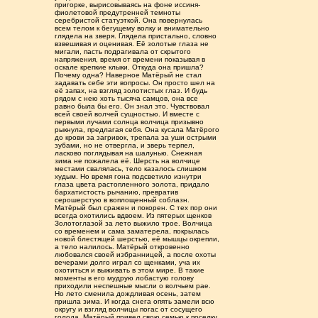
пригорке, вырисовываясь на фоне иссиня-
фиолетовой предутренней темноты
серебристой статуэткой. Она повернулась
всем телом к бегущему волку и внимательно
глядела на зверя. Глядела пристально, словно
взвешивая и оценивая. Её золотые глаза не
мигали, пасть подрагивала от скрытого
напряжения, время от времени показывая в
оскале крепкие клыки. Откуда она пришла?
Почему одна? Наверное Матёрый не стал
задавать себе эти вопросы. Он просто шел на
её запах, на взгляд золотистых глаз. И будь
рядом с нею хоть тысяча самцов, она все
равно была бы его. Он знал это. Чувствовал
всей своей волчей сущностью. И вместе с
первыми лучами солнца волчица призывно
рыкнула, предлагая себя. Она кусала Матёрого
до крови за загривок, трепала за уши острыми
зубами, но не отвергла, и зверь терпел,
ласково поглядывая на шалунью. Снежная
зима не пожалела её. Шерсть на волчице
местами свалялась, тело казалось слишком
худым. Но время гона подсветило изнутри
глаза цвета растопленного золота, придало
бархатистость рычанию, превратив
серошерстую в воплощенный соблазн.
Матёрый был сражен и покорен. С тех пор они
всегда охотились вдвоем. Из пятерых щенков
Золотоглазой за лето выжило трое. Волчица
со временем и сама заматерела, покрылась
новой блестящей шерстью, её мышцы окрепли,
а тело налилось. Матёрый откровенно
любовался своей избранницей, а после охоты
вечерами долго играл со щенками, уча их
охотиться и выживать в этом мире. В такие
моменты в его мудрую лобастую голову
приходили неспешные мысли о волчьем рае.
Но лето сменила дождливая осень, затем
пришла зима. И когда снега опять замели всю
округу и взгляд волчицы погас от сосущего
голода, Матёрый привел свою семью к поселку.