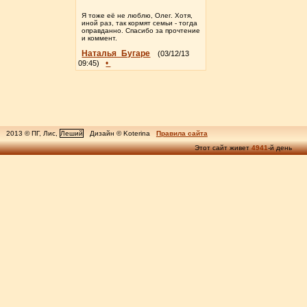
Я тоже её не люблю, Олег. Хотя,
иной раз, так кормят семьи - тогда
оправданно. Спасибо за прочтение
и коммент.
Наталья_Бугаре
(03/12/13
•
09:45)
2013 © ПГ, Лис,
Леший
Дизайн © Koterina
Правила сайта
Этот сайт живет
4941
-й день