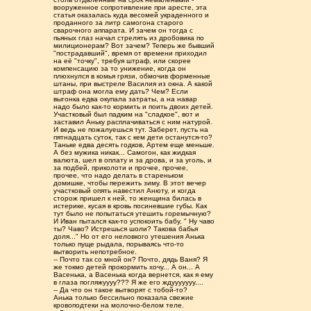
вооруженное сопротивление при аресте, эта
статья оказалась куда весомей украденного и
проданного за литр самогона старого
сварочного аппарата. И зачем он тогда с
пьяных глаз начал стрелять из дробовика по
милиционерам? Вот зачем? Теперь же бывший
"пострадавший", время от времени приходил
на её "точку", требуя штраф, или скорее
компенсацию за то унижение, когда он
плюхнулся в комья грязи, обмочив форменные
штаны, при выстреле Василия из окна. А какой
штраф она могла ему дать? Чем? Если
выгонка едва окупала затраты, а на навар
надо было как-то кормить и поить двоих детей.
Участковый был падким на "сладкое", вот и
заставил Аньку расплачиваться с ним натурой.
И ведь не пожалуешься тут. Заберет, пусть на
пятнадцать суток, так с кем дети останутся-то?
Таньке едва десять годков, Артем еще меньше.
А без мужика никак... Самогон, как жидкая
валюта, шел в оплату и за дрова, и за уголь, и
за подбей, приколоти и прочее, прочее,
прочее, что надо делать в стареньком
домишке, чтобы пережить зиму. В этот вечер
участковый опять навестил Анюту, и когда
сторож пришел к ней, то женщина билась в
истерике, кусая в кровь посиневшие губы. Как
тут было не попытаться утешить горемычную?
И Иван пытался как-то успокоить бабу. " Ну чаво
ты? Чаво? Истрешься шоли? Такова бабья
доля..." Но от его неловкого утешения Анька
только пуще рыдала, порываясь что-то
вытворить непотребное.
-- Почто так со мной он? Почто, дядь Ваня? Я
же токмо детей прокормить хочу... А он... А
Васенька, а Васенька когда вернется, как я ему
в глаза погляжуууу??? Я же его ждууууууу....
-- Да что он такое вытворят с тобой-то?
Анька только бессильно показала свежие
кровоподтеки на молочно-белом теле.