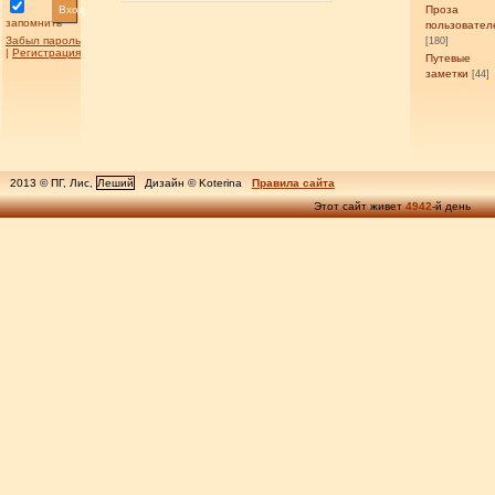
Вход
Проза
запомнить
пользовател
Забыл пароль
[180]
|
Регистрация
Путевые
заметки
[44]
2013 © ПГ, Лис,
Леший
Дизайн © Koterina
Правила сайта
Этот сайт живет
4942
-й день