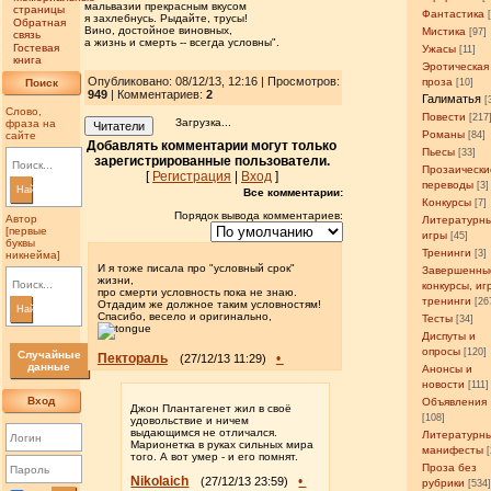
мальвазии прекрасным вкусом
страницы
Фантастика
я захлебнусь. Рыдайте, трусы!
Обратная
Вино, достойное виновных,
Мистика
[97]
связь
а жизнь и смерть -- всегда условны".
Гостевая
Ужасы
[11]
книга
Эротическая
Опубликовано: 08/12/13, 12:16 | Просмотров
:
проза
Поиск
[10]
949
| Комментариев:
2
Галиматья
[
Слово,
Повести
[217
Загрузка...
фраза на
Читатели
Романы
сайте
[84]
Добавлять комментарии могут только
Пьесы
[33]
зарегистрированные пользователи.
Прозаически
[
Регистрация
|
Вход
]
переводы
[3]
Найти
Все комментарии:
Конкурсы
[7]
Порядок вывода комментариев:
Автор
Литературн
[первые
игры
[45]
буквы
Тренинги
[3]
никнейма]
И я тоже писала про "условный срок"
Завершенны
жизни,
конкурсы, иг
про смерти условность пока не знаю.
тренинги
[26
Отдадим же должное таким условностям!
Найти
Спасибо, весело и оригинально,
Тесты
[34]
Диспуты и
опросы
[120]
Случайные
Пектораль
•
(27/12/13 11:29)
данные
Анонсы и
новости
[111]
Вход
Объявления
Джон Плантагенет жил в своё
[108]
удовольствие и ничем
выдающимся не отличался.
Литературн
Марионетка в руках сильных мира
манифесты
того. А вот умер - и его помнят.
Проза без
Nikolaich
•
(27/12/13 23:59)
рубрики
[534