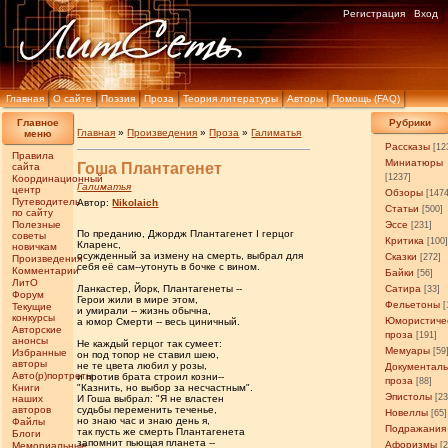
Регистрация
Вход
Главная
О сайте
Поэзия
Проза
Теория литературы
Авторы
Помощь (FAQ)
Главное
Рубрики
Главная
»
Произведения
»
Проза
»
Галиматья
меню
Рассказы
[12
Правила
Миниатюры
Гоша Плантагенет
сайта
[1237]
Координационный
Галиматья
центр
Обзоры
[147
Путеводитель
Автор:
Nikolaich
Статьи
[500]
по сайту
Полезные
Эссе
[231]
По преданию, Джордж Плантагенет I герцог
советы
Критика
[100
Кларенс,
новичкам
осужденный за измену на смерть, выбрал для
Сказки
[272]
Произведения
себя её сам--утонуть в бочке с вином.
Комментарии
Байки
[56]
ЛитО
Ланкастер, Йорк, Плантагенеты --
Сатира
[33]
Форум
Герои жили в мире этом,
Фельетоны
[
Текущие
и умирали -- жизнь обычна,
конкурсы
Юмористиче
а юмор Смерти -- весь циничный.
Авторские
проза
[191]
анонсы
Не каждый герцог так сумеет:
Мемуары
[59
Избранные
он под топор не ставил шею,
авторы
не те цвета любил у розы,
Документал
Авто(р)портреты
и против брата строил козни--
проза
[88]
Книги
"Казнить, но выбор за несчастным".
Эпистолы
[23
наших
И Гоша выбрал: "Я не властен
авторов
судьбы переменить теченье,
Новеллы
[65]
но знаю час и знаю день я,
Файлы
Подражания
так пусть же смерть Плантагенета
Блоги
запомнит пьющая планета --
Афоризмы
Мемориальные
[