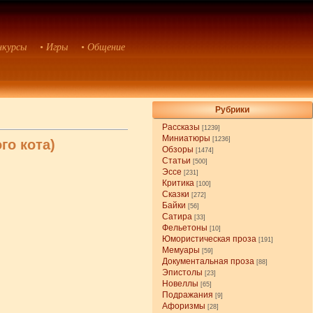
нкурсы
• Игры
• Общение
Рубрики
Рассказы
[1239]
Миниатюры
[1236]
го кота)
Обзоры
[1474]
Статьи
[500]
Эссе
[231]
Критика
[100]
Сказки
[272]
Байки
[56]
Сатира
[33]
Фельетоны
[10]
Юмористическая проза
[191]
Мемуары
[59]
Документальная проза
[88]
Эпистолы
[23]
Новеллы
[65]
Подражания
[9]
Афоризмы
[28]