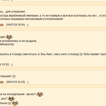
ь... для утешения.
тора верблюжьей империи, а то не поверю и вся-вся исплачусь на нет... и ут
 в ночных кошмарах молчаливым утопленником!
ова
•
(04/07/24 20:54)
ходи!
м успокоилась и не рыдала,
император:
шлось в Сахару смотаться, в Эль-Аюн, там у него столица:))) Тебе привет про
•
4 19:32)
глашают )))
ова
•
(05/07/24 21:03)
ья на понедельник - вылет!
, ага?
 было:)))