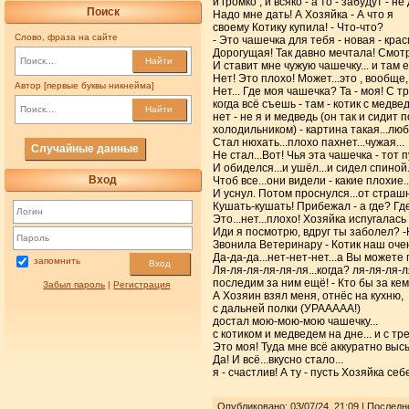
и громко , и всяко - а то - забудут - не
Поиск
Надо мне дать! А Хозяйка - А что я
своему Котику купила! - Что-что?
Слово, фраза на сайте
- Это чашечка для тебя - новая - крас
Дорогущая! Так давно мечтала! Смотр
Найти
И ставит мне чужую чашечку... и там е
Нет! Это плохо! Может...это , вообще
Автор [первые буквы никнейма]
Нет... Где моя чашечка? Та - моя! С 
когда всё съешь - там - котик с медвед
Найти
нет - не я и медведь (он так и сидит 
холодильником) - картина такая...лю
Стал нюхать...плохо пахнет...чужая...
Случайные данные
Не стал...Вот! Чья эта чашечка - тот п
И обиделся...и ушёл...и сидел спиной
Вход
Чтоб все...они видели - какие плохие..
И уснул. Потом проснулся...от страшн
Кушать-кушать! Прибежал - а где? Гд
Это...нет...плохо! Хозяйка испугалась 
Иди я посмотрю, вдруг ты заболел? -Н
Звонила Ветеринару - Котик наш очень
Да-да-да...нет-нет-нет...а Вы можете
запомнить
Вход
Ля-ля-ля-ля-ля-ля...когда? ля-ля-ля-л
последим за ним ещё! - Кто бы за кем
Забыл пароль
|
Регистрация
А Хозяин взял меня, отнёс на кухню,
с дальней полки (УРААААА!)
достал мою-мою-мою чашечку...
с котиком и медведем на дне... и с т
Это моя! Туда мне всё аккуратно выс
Да! И всё...вкусно стало...
я - счастлив! А ту - пусть Хозяйка себе
Опубликовано: 03/07/24, 21:09 | Послед