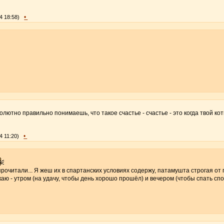
•
4 18:58)
солютно правильно понимаешь, что такое счастье - счастье - это когда твой ко
•
4 11:20)
прочитали... Я жеш их в спартанских условиях содержу, патамушта строгая от
каю - утром (на удачу, чтобы день хорошо прошёл) и вечером (чтобы спать сп