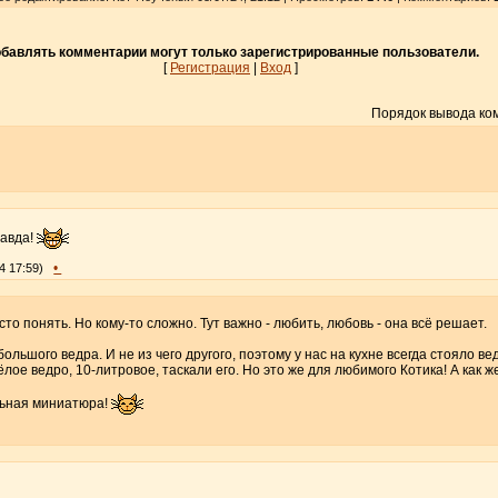
бавлять комментарии могут только зарегистрированные пользователи.
[
Регистрация
|
Вход
]
Порядок вывода ко
равда!
•
4 17:59)
осто понять. Но кому-то сложно. Тут важно - любить, любовь - она всё решает.
ольшого ведра. И не из чего другого, поэтому у нас на кухне всегда стояло ве
лое ведро, 10-литровое, таскали его. Но это же для любимого Котика! А как ж
льная миниатюра!