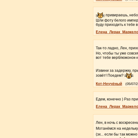
привираешь, небос
Шли фоту белого импера
буду приходить к тебе
Елена_Лерак_Маркел
Так-то ладно, Лен, при
Но, чтобы ты уже совсе
вот тебе верблюжонок-
Извини за задержку, при
зовёт! Поедем?
Кот-Неучёный
(05/07/2
Едем, конечно ) Раз при
Елена_Лерак_Маркел
Лен, в ночь с воскресен
Мотанёмся на недельку
(эх... если бы так можно