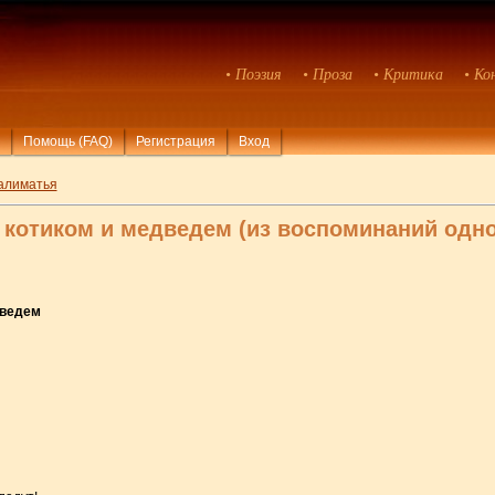
• Поэзия
• Проза
• Критика
• Ко
Помощь (FAQ)
Регистрация
Вход
алиматья
 котиком и медведем (из воспоминаний одно
дведем