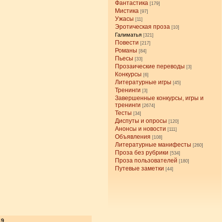
Фантастика
[179]
Мистика
[97]
Ужасы
[11]
Эротическая проза
[10]
Галиматья
[321]
Повести
[217]
Романы
[84]
Пьесы
[33]
Прозаические переводы
[3]
Конкурсы
[6]
Литературные игры
[45]
Тренинги
[3]
Завершенные конкурсы, игры и
тренинги
[2674]
Тесты
[34]
Диспуты и опросы
[120]
Анонсы и новости
[111]
Объявления
[108]
Литературные манифесты
[260]
Проза без рубрики
[534]
Проза пользователей
[180]
Путевые заметки
[44]
19