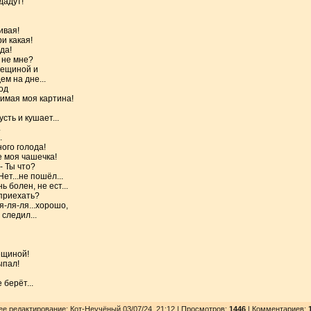
 дадут!
ивая!
и какая!
да!
, не мне?
трещиной и
ем на дне...
под
бимая моя картина!
усть и кушает...
.
.
ого голода!
е моя чашечка!
- Ты что?
ет...не пошёл...
 болен, не ест...
 приехать?
я-ля-ля...хорошо,
 следил...
рещиной!
ыпал!
 берёт...
нее редактирование: Кот-Неучёный 03/07/24, 21:12 | Просмотров
:
1446
| Комментариев: