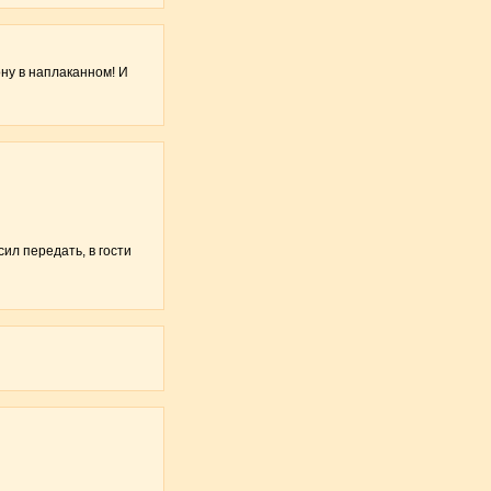
ону в наплаканном! И
сил передать, в гости