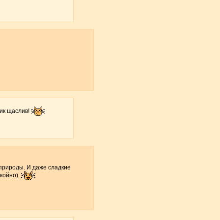
тик щаслив!
 природы. И даже сладкие
окойно).