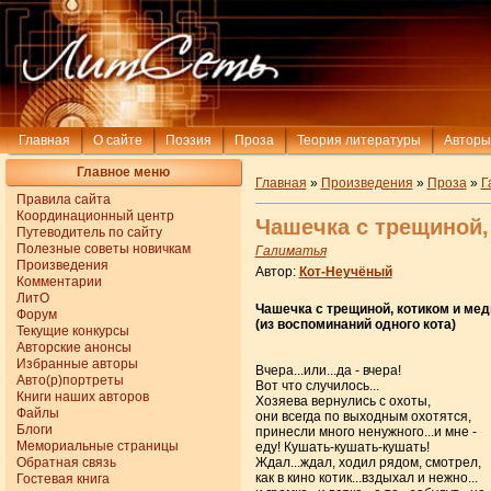
Главная
О сайте
Поэзия
Проза
Теория литературы
Авторы
Главное меню
Главная
»
Произведения
»
Проза
»
Г
Правила сайта
Координационный центр
Чашечка с трещиной,
Путеводитель по сайту
Полезные советы новичкам
Галиматья
Произведения
Автор:
Кот-Неучёный
Комментарии
ЛитО
Чашечка с трещиной, котиком и ме
Форум
(из воспоминаний одного кота)
Текущие конкурсы
Авторские анонсы
Избранные авторы
Вчера...или...да - вчера!
Авто(р)портреты
Вот что случилось...
Книги наших авторов
Хозяева вернулись с охоты,
Файлы
они всегда по выходным охотятся,
Блоги
принесли много ненужного...и мне -
Мемориальные страницы
еду! Кушать-кушать-кушать!
Обратная связь
Ждал...ждал, ходил рядом, смотрел,
как в кино котик...вздыхал и нежно...
Гостевая книга