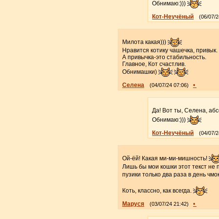
Обнимаю:)))
Кот-Неучёный
(06/07/2
Милота какая)))
Нравится котику чашечка, привык.
А привычка-это стабильность.
Главное, Кот счастлив.
Обнимашки)
Селена
•
(04/07/24 07:06)
Да! Вот ты, Селена, аб
Обнимаю:)))
Кот-Неучёный
(04/07/2
Ой-ёй! Какая ми-ми-мишность!
Лишь бы мои кошки этот текст не 
пузики только два раза в день чмо
Коть, классно, как всегда.
Маруся
•
(03/07/24 21:42)