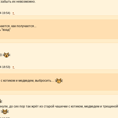
 забыть их невозможно.
•
4 19:54)
ается, как получается...
 "взад"
))
•
4 18:53)
, с котиком и медведем, выбросить…
инули, до сих пор так жрёт из старой чашечки с котиком, медведем и трещиной 
!