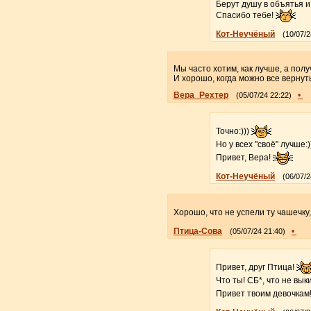
Берут душу в объятья и
Спасибо тебе!
Кот-Неучёный
(10/07/2
Мы часто хотим, как лучше, а получ
И хорошо, когда можно все вернуть
Вера_Рехтер
•
(05/07/24 22:22)
Точно:)))
Но у всех "своё" лучше:)
Привет, Вера!
Кот-Неучёный
(06/07/2
Хорошо, что не успели ту чашечку
Птица-Сова
•
(05/07/24 21:40)
Привет, друг Птица!
Что ты! СБ*, что не вык
Привет твоим девочкам