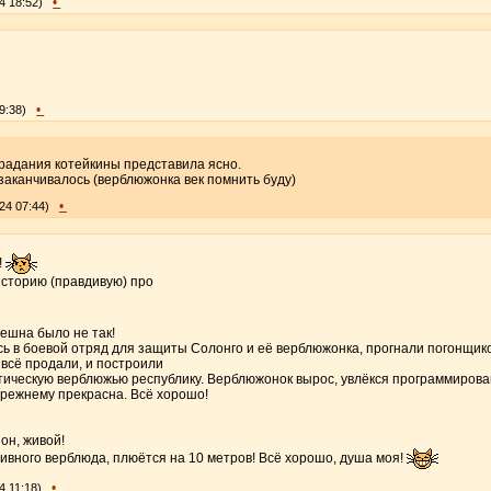
•
4 18:52)
•
9:38)
страдания котейкины представила ясно.
 заканчивалось (верблюжонка век помнить буду)
•
24 07:44)
!
сторию (правдивую) про
нешна было не так!
 в боевой отряд для защиты Солонго и её верблюжонка, прогнали погонщико
 всё продали, и построили
тическую верблюжью республику. Верблюжонок вырос, увлёкся программирова
прежнему прекрасна. Всё хорошо!
он, живой!
ивного верблюда, плюётся на 10 метров! Всё хорошо, душа моя!
•
4 11:18)