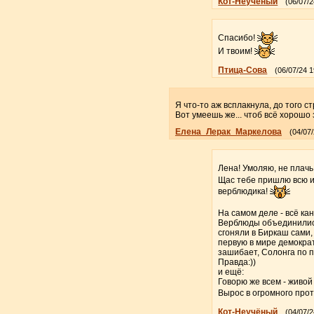
Кот-Неучёный
(06/07/2
Спасибо!
И твоим!
Птица-Сова
(06/07/24 1
Я что-то аж всплакнула, до того 
Вот умеешь же... чтоб всё хорошо
Елена_Лерак_Маркелова
(04/07/
Лена! Умоляю, не плачь
Щас тебе пришлю всю и
верблюдика!
На самом деле - всё ка
Верблюды объединились
сгоняли в Биркаш сами,
первую в мире демокра
зашибает, Солонга по 
Правда:))
и ещё:
Говорю же всем - живой 
Вырос в огромного прот
Кот-Неучёный
(04/07/2