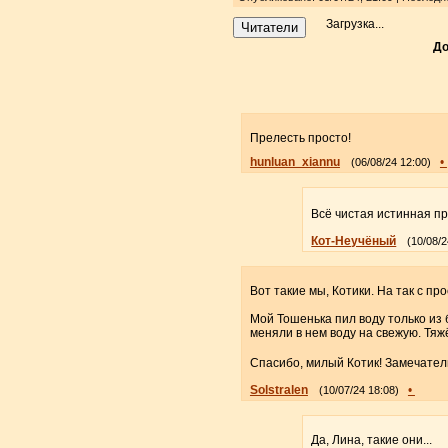
Загрузка...
Читатели
До
Прелесть просто!
hunluan_xiannu
•
(06/08/24 12:00)
Всё чистая истинная п
Кот-Неучёный
(10/08/2
Вот такие мы, Котики. На так с пр
Мой Тошенька пил воду только из б
меняли в нeм воду на свежую. Тяжё
Спасибо, милый Котик! Замечате
Solstralen
•
(10/07/24 18:08)
Да, Лина, такие они...