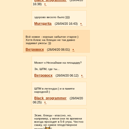
Black_programmer
(26/04/20
•
16:38)
здорово весело было:)))))
Murrgarita
•
(26/04/20 16:43)
Всё новое - хорошо забытое старое:)
Хотя Алекс на блицах не так давно
задавал ужосы :)))
Ветровоск
•
(26/04/20 06:01)
Может к Незнайкам на площадку?
Эх, ШПМ, где ты...
Ветровоск
•
(26/04/20 06:12)
ШПМ в легендах:) и в памяти
народной:)
Black_programmer
(26/04/20
•
06:25)
Эсме, блицы - классно, но,
например, у меня они по времени
всегда проходят в 5-6 утра. Честно
скажу, не самое плодотворное
время