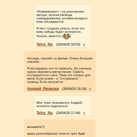
«Коммеморат» - на усмотрение
автора, полная свобода
самовыражения, условия конкурса
пока обсуждаются.
Я пост создала узнать, если это
кому нибудь будет интересно.
Узнала, кажется.
Talya_Na
•
(26/04/20 18:03)
Наташа, спасибо за фильм. Очень большое
спасибо.
Я постараюсь что-то написать. Но сначала
нужно пережить впечатление. Суметь
отстранится от него. Пока это сложно для
меня. Если успею - и "отстранюсь" -
напишу. Если получится.
Андрей_Яковлев
•
(26/04/20 16:18)
Мне тоже понравился, Андрей,
хотелось поделиться
Talya_Na
•
(26/04/20 17:44)
вызывали?)
какое разнообразие слов из трех букв!