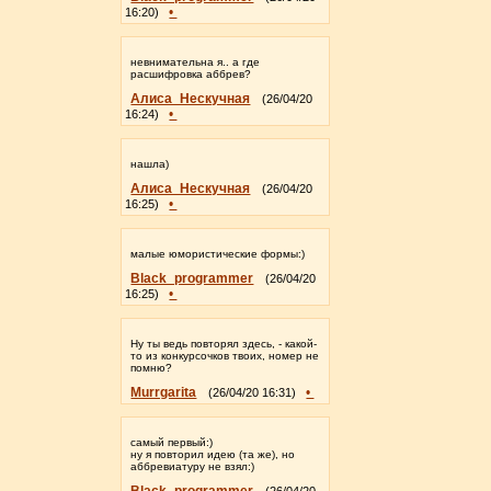
•
16:20)
невнимательна я.. а где
расшифровка аббрев?
Алиса_Нескучная
(26/04/20
•
16:24)
нашла)
Алиса_Нескучная
(26/04/20
•
16:25)
малые юмористические формы:)
Black_programmer
(26/04/20
•
16:25)
Ну ты ведь повторял здесь, - какой-
то из конкурсочков твоих, номер не
помню?
Murrgarita
•
(26/04/20 16:31)
самый первый:)
ну я повторил идею (та же), но
аббревиатуру не взял:)