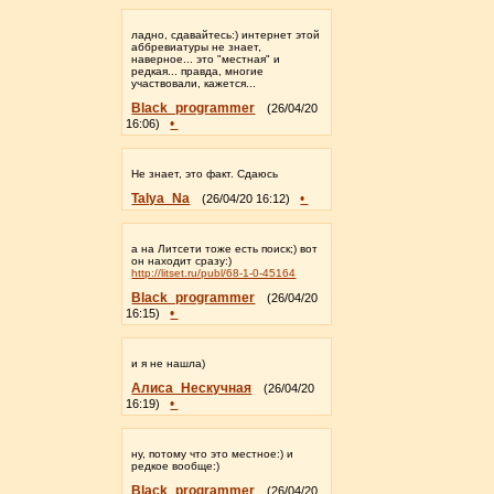
ладно, сдавайтесь:) интернет этой
аббревиатуры не знает,
наверное... это "местная" и
редкая... правда, многие
участвовали, кажется...
Black_programmer
(26/04/20
•
16:06)
Не знает, это факт. Сдаюсь
Talya_Na
•
(26/04/20 16:12)
а на Литсети тоже есть поиск;) вот
он находит сразу:)
http://litset.ru/publ/68-1-0-45164
Black_programmer
(26/04/20
•
16:15)
и я не нашла)
Алиса_Нескучная
(26/04/20
•
16:19)
ну, потому что это местное:) и
редкое вообще:)
Black_programmer
(26/04/20