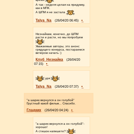
А так - неделя целая на придумку,
как в МПК.
А ШПМ я не застала
Talya_Na
•
(26/04/20 06:45)
Незнайкам, конечно, до ШПМ
расти и расти, но мы попробуем
Уважаемые авторы, это анонс
грядущего конкурса, постараемся
вечером начать :)
Клуб_Незнайка
(26/04/20
•
07:15)
уря
Talya_Na
•
(26/04/20 07:37)
"а шарик вернулся а он голубой"
Грустный какой фильм... Спасибо.
Гладких
•
(26/04/20 04:24)
"а шарик вернулся а он голубой"-
хорошо!
А стишок напишете?