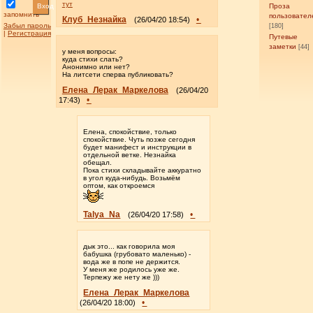
тут
Вход
Проза
запомнить
пользовател
Клуб_Незнайка
•
(26/04/20 18:54)
Забыл пароль
[180]
|
Регистрация
Путевые
заметки
[44]
у меня вопросы:
куда стихи слать?
Анонимно или нет?
На литсети сперва публиковать?
Елена_Лерак_Маркелова
(26/04/20
•
17:43)
Елена, спокойствие, только
спокойствие. Чуть позже сегодня
будет манифест и инструкции в
отдельной ветке. Незнайка
обещал.
Пока стихи складывайте аккуратно
в угол куда-нибудь. Возьмём
оптом, как откроемся
Talya_Na
•
(26/04/20 17:58)
дык это... как говорила моя
бабушка (грубовато маленько) -
вода же в попе не держится.
У меня же родилось уже же.
Терпежу же нету же )))
Елена_Лерак_Маркелова
•
(26/04/20 18:00)