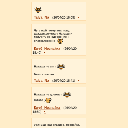
Talya_Na
•
(26/04/20 18:05)
Чуть ещё потерпеть: надо
дождаться утра у Наташи и
получить её одобрение и
благословение
Клуб_Незнайка
(26/04/20
•
18:40)
Наташа не спит
Благословляю
Talya_Na
•
(26/04/20 18:41)
Наташа не дремлет
Готово
Клуб_Незнайка
(26/04/20
•
18:50)
Уря! Еще раз спасибо, Незнайка.