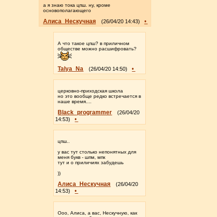
а я знаю тока цпш. ну, кроме
основополагающего
Алиса_Нескучная
•
(26/04/20 14:43)
А что такое цпш? в приличном
обществе можно расшифровать?
Talya_Na
•
(26/04/20 14:50)
церковно-приходская школа
но это вообще редко встречается в
наше время....
Black_programmer
(26/04/20
•
14:53)
цпш..
у вас тут столько непонятных для
меня букв - шпм, мпк
тут и о приличиях забудешь
))
Алиса_Нескучная
(26/04/20
•
14:53)
Ооо, Алиса, а вас, Нескучную, как