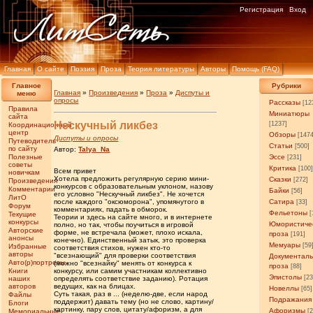
Регистрация
Вход
Главная
О сайте
Поэзия
Проза
Теория литературы
Авторы
Помощь (FAQ)
Главное
Рубрики
Главная
»
Произведения
»
Проза
»
Диспуты и
меню
опросы
Рассказы
[12
Правила
Миниатюры
сайта
Нескучный ликбез
[1237]
Координационный
центр
Обзоры
[147
Диспуты и опросы
Путеводитель
Статьи
[500]
по сайту
Автор:
Talya_Na
Полезные
Эссе
[231]
советы
Критика
[100
Всем привет
новичкам
Хотела предложить регулярную серию мини-
Сказки
[272]
Произведения
конкурсов с образовательным уклоном, назову
Комментарии
Байки
[56]
его условно "Нескучный ликбез". Не хочется
ЛитО
после каждого "оксюморона", упомянутого в
Сатира
[33]
Форум
комментариях, падать в обморок.
Фельетоны
[
Текущие
Теории и здесь на сайте много, и в интернете
конкурсы
Юмористиче
полно, но так, чтобы поучиться в игровой
Авторские
форме, не встречала (может, плохо искала,
проза
[191]
анонсы
конечно). Единственный затык, это проверка
Мемуары
[59
Избранные
соответствия стихов, нужен кто-то
авторы
"всезнающий" для проверки соответствия
Документал
Авто(р)портреты
(можно "всезнайку" менять от конкурса к
проза
[88]
Книги
конкурсу, или самим участникам коллективно
Эпистолы
[23
наших
определять соответствие заданию). Ротация
авторов
ведущих, как на блицах.
Новеллы
[65]
Суть такая, раз в ... (неделю-две, если народ
Файлы
Подражания
поддержит) давать тему (но не слово, картину/
Блоги
картинку, пару слов, цитату/афоризм, а для
Афоризмы
Мемориальные
[