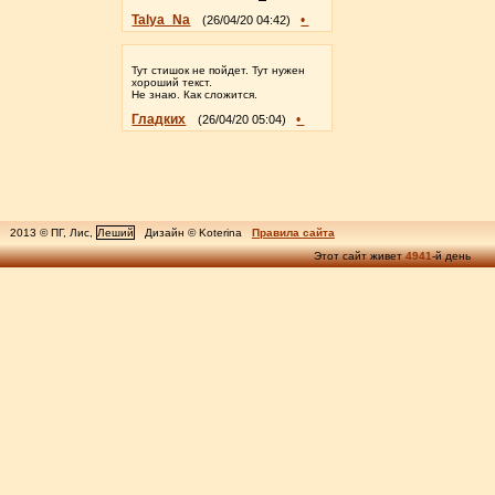
Talya_Na
•
(26/04/20 04:42)
Тут стишок не пойдет. Тут нужен
хороший текст.
Не знаю. Как сложится.
Гладких
•
(26/04/20 05:04)
2013 © ПГ, Лис,
Леший
Дизайн © Koterina
Правила сайта
Этот сайт живет
4941
-й день