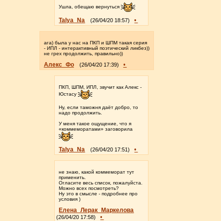
Ушла, обещаю вернуться
Talya_Na
•
(26/04/20 18:57)
ага) была у нас на ПКП и ШПМ такая серия
- ИПЛ - интерактивный поэтический ликбез))
не грех продолжить, правильно))
Алекс_Фо
•
(26/04/20 17:39)
ПКП, ШПМ, ИПЛ, звучит как Алекс -
Юстасу
Ну, если таможня даёт добро, то
надо продолжить.
У меня такое ощущение, что я
«коммеморатами» заговорила
Talya_Na
•
(26/04/20 17:51)
не знаю, какой коммеморат тут
применить.
Огласите весь список, пожалуйста.
Можно всех посмотреть?
Ну это в смысле - подробнее про
условия )
Елена_Лерак_Маркелова
•
(26/04/20 17:58)