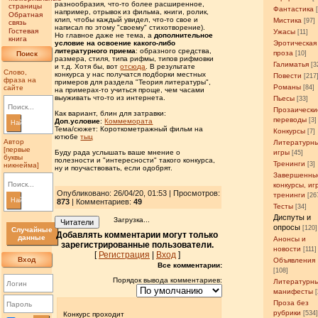
разнообразия, что-то более расширенное,
страницы
Фантастика
например, отрывок из фильма, книги, ролик,
Обратная
клип, чтобы каждый увидел, что-то свое и
Мистика
[97]
связь
написал по этому "своему" стихотворение).
Гостевая
Ужасы
[11]
Но главное даже не тема, а
дополнительное
книга
условие на освоение какого-либо
Эротическая
литературного приема
: образного средства,
проза
Поиск
[10]
размера, стиля, типа рифмы, типов рифмовки
Галиматья
[3
и т.д. Хотя бы, вот
отсюда
. В результате
Слово,
конкурса у нас получатся подборки местных
Повести
[217
фраза на
примеров для раздела "Теория литературы",
Романы
сайте
[84]
на примерах-то учиться проще, чем часами
выуживать что-то из интернета.
Пьесы
[33]
Прозаически
Как вариант, блин для затравки:
переводы
[3]
Доп.условие
:
Коммемората
Найти
Тема/сюжет: Короткометражный фильм на
Конкурсы
[7]
ютюбе
тыц
Автор
Литературн
[первые
Буду рада услышать ваше мнение о
игры
[45]
буквы
полезности и "интересности" такого конкурса,
Тренинги
[3]
никнейма]
ну и поучаствовать, если одобрят.
Завершенны
конкурсы, иг
Опубликовано: 26/04/20, 01:53 | Просмотров
:
тренинги
[26
Найти
873
| Комментариев:
49
Тесты
[34]
Диспуты и
Загрузка...
Читатели
опросы
[120]
Случайные
Добавлять комментарии могут только
данные
Анонсы и
зарегистрированные пользователи.
новости
[111]
[
Регистрация
|
Вход
]
Вход
Объявления
Все комментарии:
[108]
Порядок вывода комментариев:
Литературн
манифесты
Проза без
рубрики
[534
Конкурс проходит