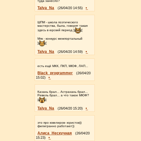
туда занесло?
Talya_Na
•
(26/04/20 14:55)
ШПМ - школа поэтического
мастерства, была, говорят такая
здесь в юрский период
Мпк - конкурс межпортальный
Talya_Na
•
(26/04/20 14:59)
есть ещё МКК, ПКП, МЮФ, ЛАП...
Black_programmer
(26/04/20
•
15:02)
Казань брал... Астрахань брал...
Ревель брал... а что такое МЮФ?
Talya_Na
•
(26/04/20 15:20)
это про ювелиров- юристов))
филигранно работают))
Алиса_Нескучная
(26/04/20
•
15:23)