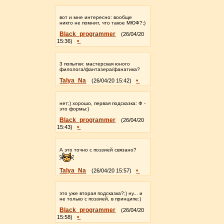
вот и мне интересно: вообще
никто не помнит, что такое МЮФ?;)
Black_programmer
(26/04/20
•
15:36)
3 попытки: мастерская юного
филолога/фантазера/фанатика?
Talya_Na
•
(26/04/20 15:42)
нет;) хорошо, первая подсказка: Ф -
это формы:)
Black_programmer
(26/04/20
•
15:43)
А это точно с поэзией связано?
Talya_Na
•
(26/04/20 15:57)
это уже вторая подсказка?;) ну... и
не только с поэзией, в принципе:)
Black_programmer
(26/04/20
•
15:58)