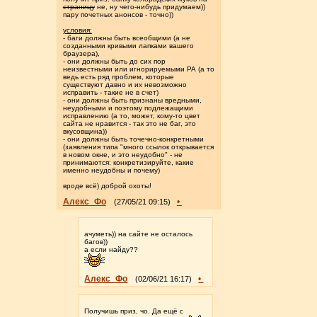
страницу
не, ну чего-нибудь придумаем))
пару почетных анонсов - точно))
условия:
- баги должны быть всеобщими (а не
созданными кривыми лапками вашего
браузера),
- они должны быть до сих пор
неизвестными или игнорируемыми РА (а то
ведь есть ряд проблем, которые
существуют давно и их невозможно
исправить - такие не в счет)
- они должны быть признаны вредными,
неудобными и поэтому подлежащими
исправлению (а то, может, кому-то цвет
сайта не нравится - так это не баг, это
вкусовщина))
- они должны быть точечно-конкретными
(заявления типа "много ссылок открывается
в новом окне, и это неудобно" - не
принимаются: конкретизируйте, какие
именно неудобны и почему)
вроде всё) доброй охоты!
Алекс_Фо
•
(27/05/21 09:15)
ачуметь)) на сайте не осталось
багов))
а если найду??
Алекс_Фо
•
(02/06/21 16:17)
Получишь приз, чо. Да ещё с