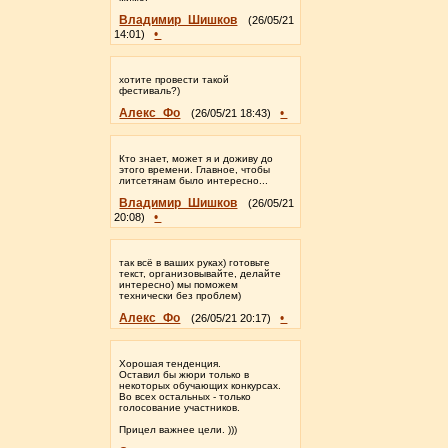
Владимир_Шишков
(26/05/21
•
14:01)
хотите провести такой
фестиваль?)
Алекс_Фо
•
(26/05/21 18:43)
Кто знает, может я и доживу до
этого времени. Главное, чтобы
литсетянам было интересно...
Владимир_Шишков
(26/05/21
•
20:08)
так всё в ваших руках) готовьте
текст, организовывайте, делайте
интересно) мы поможем
технически без проблем)
Алекс_Фо
•
(26/05/21 20:17)
Хорошая тенденция.
Оставил бы жюри только в
некоторых обучающих конкурсах.
Во всех остальных - только
голосование участников.
Прицел важнее цели. )))