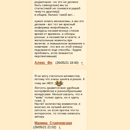
редакторов - но это не должно
быть самоцелью) мы за
статистикой не гонимся в ущерб
чему-то другому))
в общем, баланс такой вот...
нужно искать механизмы, и мы это
делаем - вот тот же красный
информер попробовали, и
конкурсы незамеченных стихов
время от времени, и обзоры
разные, и незаметки в газете, и
желательные коменты при
вычитке, и повышенное внимание к
новичкам - это все из этой оперы)
подскажете еще способы - будем
пробовать, если покажется
перспективным)
Алекс_Фо
•
(26/05/21 18:40)
Я не могу считаться активистом,
потому что очень занята в реале. К
тому же НЕО.
Литсеть нравится мне удобным
интерфейсом и разнообразными
конкурсами. Нельзя сказать, что я
"живу" только здесь, но и здесь
тоже. ))
Насчёт количества комментов, я
конечно не лучший житель
литсети, но если прочла что-то
интересное, то готова написать
автору.
Марина_Старчевская
•
(26/05/21 21:02)