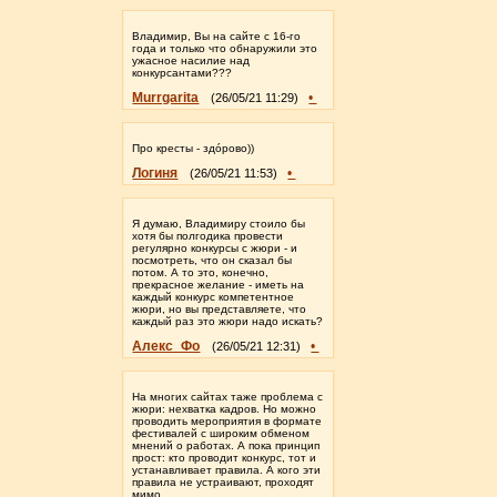
Владимир, Вы на сайте с 16-го
года и только что обнаружили это
ужасное насилие над
конкурсантами???
Murrgarita
•
(26/05/21 11:29)
Про кресты - здóрово))
Логиня
•
(26/05/21 11:53)
Я думаю, Владимиру стоило бы
хотя бы полгодика провести
регулярно конкурсы с жюри - и
посмотреть, что он сказал бы
потом. А то это, конечно,
прекрасное желание - иметь на
каждый конкурс компетентное
жюри, но вы представляете, что
каждый раз это жюри надо искать?
Алекс_Фо
•
(26/05/21 12:31)
На многих сайтах таже проблема с
жюри: нехватка кадров. Но можно
проводить мероприятия в формате
фестивалей с широким обменом
мнений о работах. А пока принцип
прост: кто проводит конкурс, тот и
устанавливает правила. А кого эти
правила не устраивают, проходят
мимо.