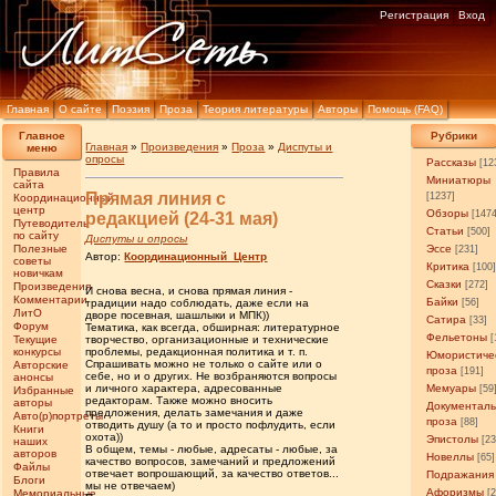
Регистрация
Вход
Главная
О сайте
Поэзия
Проза
Теория литературы
Авторы
Помощь (FAQ)
Главное
Рубрики
Главная
»
Произведения
»
Проза
»
Диспуты и
меню
опросы
Рассказы
[12
Правила
Миниатюры
сайта
Прямая линия с
[1237]
Координационный
центр
Обзоры
[147
редакцией (24-31 мая)
Путеводитель
Статьи
[500]
по сайту
Диспуты и опросы
Полезные
Эссе
[231]
Автор:
Координационный_Центр
советы
Критика
[100
новичкам
Сказки
[272]
Произведения
И снова весна, и снова прямая линия -
Комментарии
Байки
традиции надо соблюдать, даже если на
[56]
ЛитО
дворе посевная, шашлыки и МПК))
Сатира
[33]
Форум
Тематика, как всегда, обширная: литературное
Фельетоны
[
Текущие
творчество, организационные и технические
конкурсы
проблемы, редакционная политика и т. п.
Юмористиче
Спрашивать можно не только о сайте или о
Авторские
проза
[191]
себе, но и о других. Не возбраняются вопросы
анонсы
и личного характера, адресованные
Мемуары
[59
Избранные
редакторам. Также можно вносить
авторы
Документал
предложения, делать замечания и даже
Авто(р)портреты
проза
[88]
отводить душу (а то и просто пофлудить, если
Книги
охота))
Эпистолы
[23
наших
В общем, темы - любые, адресаты - любые, за
авторов
Новеллы
[65]
качество вопросов, замечаний и предложений
Файлы
отвечает вопрошающий, за качество ответов...
Подражания
Блоги
мы не отвечаем)
Афоризмы
Мемориальные
[