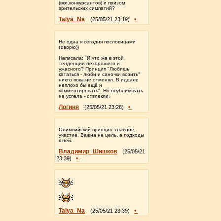
(вкл.конкурсантов) и призом
зрительских симпатий?
Talya_Na
•
(25/05/21 23:19)
Не одна я сегодня пословицами
говорю))
Написала: "И что же в этой
тенденции нехорошего и
ужасного? Принцип "Любишь
кататься - люби и саночки возить"
никто пока не отменял. В идеале
неплохо бы ещё и
комментировать". Но опубликовать
не успела - отвлекли.
Логиня
•
(25/05/21 23:28)
Олимпийский принцип: главное,
участие. Важна не цель, а подходы
к ней.
Владимир_Шишков
(25/05/21
•
23:39)
Talya_Na
•
(25/05/21 23:39)