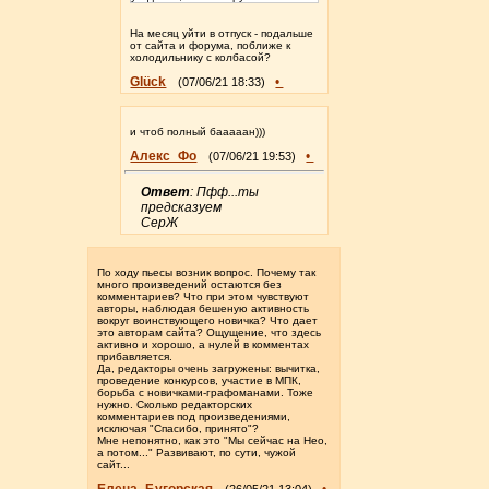
На месяц уйти в отпуск - подальше
от сайта и форума, поближе к
холодильнику с колбасой?
Glück
•
(07/06/21 18:33)
и чтоб полный бааааан)))
Алекс_Фо
•
(07/06/21 19:53)
Ответ
: Пфф...ты
предсказуем
СерЖ
По ходу пьесы возник вопрос. Почему так
много произведений остаются без
комментариев? Что при этом чувствуют
авторы, наблюдая бешеную активность
вокруг воинствующего новичка? Что дает
это авторам сайта? Ощущение, что здесь
активно и хорошо, а нулей в комментах
прибавляется.
Да, редакторы очень загружены: вычитка,
проведение конкурсов, участие в МПК,
борьба с новичками-графоманами. Тоже
нужно. Сколько редакторских
комментариев под произведениями,
исключая "Спасибо, принято"?
Мне непонятно, как это "Мы сейчас на Нео,
а потом..." Развивают, по сути, чужой
сайт...