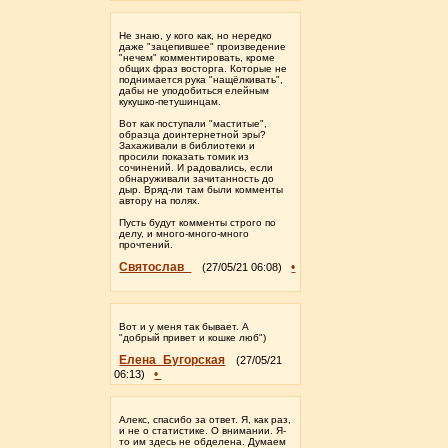
Не знаю, у кого как, но нередко
даже "зацепившее" произведение
"нечем" комментировать, кроме
общих фраз восторга. Которые не
поднимается рука "нащёлкивать",
дабы не уподобиться елейным
кукушко-петушинцам.
Вот как поступали "маститые",
образца доинтернетной эры?
Захаживали в библиотеки и
просили показать томик из
сочинений. И радовались, если
обнаруживали зачитанность до
дыр. Вряд-ли там были комменты
автору на полях.
Пусть будут комменты строго по
делу, и много-много-много
прочтений.
Святослав_
•
(27/05/21 06:08)
Вот и у меня так бывает. А
"добрый привет и кошке люб")
Елена_Бугорская
(27/05/21
•
06:13)
Алекс, спасибо за ответ. Я, как раз,
и не о статистике. О внимании. Я-
то им здесь не обделена. Думаем