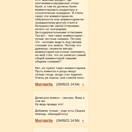
неоткомментированные стихи
были, и там их должны были
комментировать редакторы и
сознательные граждане. И очень
скоро эти комментарии-по-
обязанности или комментарии-по-
гражданскому-долгу)) стали в
большинстве своём отписками,
ничего не значащими,
бессодержательными отписками.
Так вот - чем такие комментарии -
лучше честные никакие. Потому
что - неловко видеть под своими
стихами эти записи. Потому что
думаешь: неужели автору
комментария настолько наплевать
на мой стих, что он написал самый
общий комментарий самыми
общими словами?
Нет, не нужно таких комментариев.
Пусть коменты и рецы пишут
только тогда, когда стих заденет.
Очень уж хорош, или совсем плох.
Murrgarita
•
(26/05/21 14:54)
Дописала комент - смотрю, Вика о
том же.
Ну ведь правда это!
Добавлю только - ещё есть Скорая
помощь, обращайтесь)
Murrgarita
•
(26/05/21 14:56)