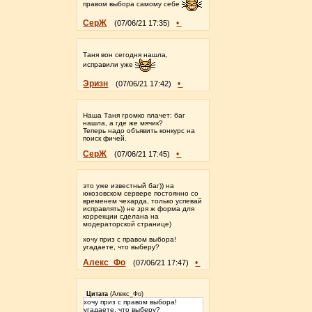
правом выбора самому себе
СерЖ
•
(07/06/21 17:35)
Таня вон сегодня нашла,
исправили уже
Эризн
•
(07/06/21 17:42)
Наша Таня громко плачет: баг
нашла, а где же мячик?
Теперь надо объявить конкурс на
поиск фичей.
СерЖ
•
(07/06/21 17:45)
это уже известный баг)) на
юкозовском сервере постоянно со
временем чехарда, только успевай
исправлять)) не зря ж форма для
коррекции сделана на
модераторской странице)
хочу приз с правом выбора!
угадаете, что выберу?
Алекс_Фо
•
(07/06/21 17:47)
Цитата
(
Aлекс_Фо
)
хочу приз с правом выбора!
угадаете, что выберу?