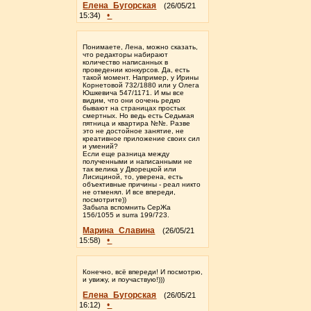
Елена_Бугорская
(26/05/21
•
15:34)
Понимаете, Лена, можно сказать,
что редакторы набирают
количество написанных в
проведении конкурсов. Да, есть
такой момент. Например, у Ирины
Корнетовой 732/1880 или у Олега
Юшкевича 547/1171. И мы все
видим, что они оочень редко
бывают на страницах простых
смертных. Но ведь есть Седьмая
пятница и квартира №№. Разве
это не достойное занятие, не
креативное приложение своих сил
и умений?
Если еще разница между
полученными и написанными не
так велика у Дворецкой или
Лисициной, то, уверена, есть
объективные причины - реал никто
не отменял. И все впереди,
посмотрите))
Забыла вспомнить СерЖа
156/1055 и surra 199/723.
Марина_Славина
(26/05/21
•
15:58)
Конечно, всё впереди! И посмотрю,
и увижу, и поучаствую!)))
Елена_Бугорская
(26/05/21
•
16:12)