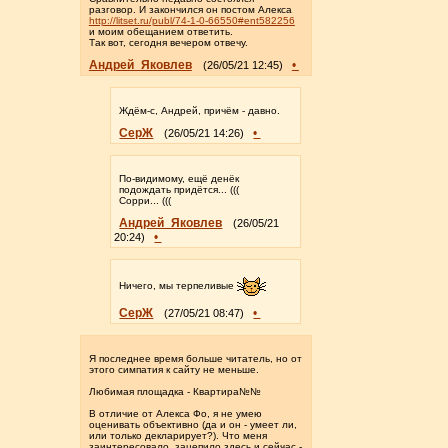
разговор. И закончился он постом Алекса
http://litset.ru/publ/74-1-0-66550#ent582256
и моим обещанием ответить.
Так вот, сегодня вечером отвечу.
Андрей_Яковлев
•
(26/05/21 12:45)
Ждём-с, Андрей, причём - давно.
СерЖ
•
(26/05/21 14:26)
По-видимому, ещё денёк
подождать придётся... (((
Сорри... (((
Андрей_Яковлев
(26/05/21
•
20:24)
Ничего, мы терпеливые
СерЖ
•
(27/05/21 08:47)
Я последнее время больше читатель, но от
этого симпатия к сайту не меньше.
Любимая площадка - Квартира№№
В отличие от Алекса Фо, я не умею
оценивать объективно (да и он - умеет ли,
или только декларирует?). Что меня
заинтересовало, зацепило здесь и сейчас -