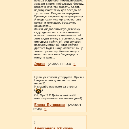
вечера встречают новоприбывших,
заводят с ними небольшую беседу,
вводят в круг, так сказать. Ходят,
подкидывают тему для беседы то
тут, то там. Следят за порядком.
Проводят какую-то культпрограмму.
А люди сами уже организуются в
кружки и компашки, беседуют,
общаются...
Зачем уподоблять клуб детскому
саду, где воспитатель и нянечки
присматривают за малышами: ой,
этот сидит в углу стесняется, надо
ему друга найти; ой, эти скучают,
подсунем игру; ой, этот сейчас
драться будет, надо отвлечь; ой, у
этого с речью проблемы, надо с
ним говорить хотя бы двадцать
минут в день...
Эризн
•
(26/05/21 16:33)
Ну вы уж совсем утрируете, Эризн)
Надеюсь, что донесла то, что
несла)))
И спасибо вам всем за ответы
Ой, Эри!!! С Днём прилёта) И
много-премного счастливых дней)
Елена_Бугорская
(26/05/21
•
16:38)
)
Александра_Юсупова