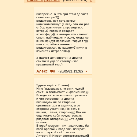
Елена_Бугорская
•
(26/05/21 13:04)
интересно, а что при этом делают
сами авторы?))
редакторы вот хоть вокруг
новичков пляшут (а ведь это как раз
отбор контингента проводится,
который потом и создает
атмосферу)), а авторы что - только
сидят, наблюдают и ждут, когда же
к ним придут прокомментируют?)))
или это работа именно
редакторская, по-вашему?) нули в
коментах истреблять))
а насчет активности на других
сайтах в ущерб своему - это
правильный укор)
Алекс_Фо
•
(26/05/21 13:32)
Здравствуйте, Елена)
И не "развивают, по сути, чужой
сайт", а впитывают информацию)))
Всегда интересно посмотреть как
и что устроено на других
площадках не со стороны
организатора и админа, а со
стороны участника) То есть с
вашей, Елена, стороны)))) Как же
еще иначе себя почувствовать
рядовым автором?)))) Это один
момент.
Второй момент - ну навалились бы
всей оравой и подались поиграть
на тот, чужой сайт, за имя
Литсети))) И пост соответствующий