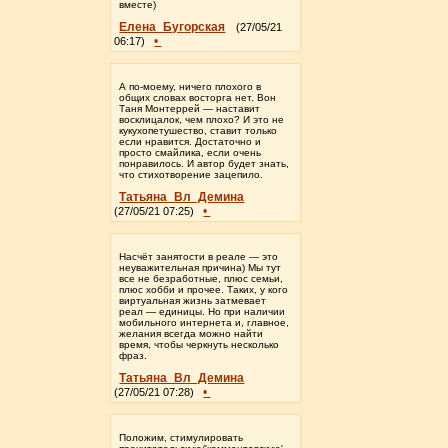
вместе)
Елена_Бугорская
(27/05/21
•
06:17)
А по-моему, ничего плохого в
общих словах восторга нет. Вон
Таня Монтеррей — наставит
восклицалок, чем плохо? И это не
кукухопетушество, ставит только
если нравится. Достаточно и
просто смайлика, если очень
понравилось. И автор будет знать,
что стихотворение зацепило.
Татьяна_Вл_Демина
•
(27/05/21 07:25)
Насчёт занятости в реале — это
неуважительная причина) Мы тут
все не безработные, плюс семьи,
плюс хобби и прочее. Таких, у кого
виртуальная жизнь затмевает
реал — единицы. Но при наличии
мобильного интернета и, главное,
желания всегда можно найти
время, чтобы черкнуть несколько
фраз.
Татьяна_Вл_Демина
•
(27/05/21 07:28)
Положим, стимулировать