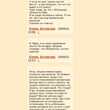
А если не для "занять пустое
место", а для показать, что его тут
видят и он нужен?
Тоже люди, да. Но с бОльшими
обязанностями.
Я не ради поспорить сейчас. Я так
же, как и вы ищу правильные
решения.
Спасибо за ответы)
Елена_Бугорская
(26/05/21
•
15:05)
И, Мурр, я не умею кружевные
писать! Если вдруг общими
словами - не обижайтесь, не все
равно)))
Елена_Бугорская
(26/05/21
•
15:07)
Лена, пишем комментарии,
особенно при вычитке. Но бывают
разные причины, когда стих
остался непрокомментированным.
Иногда просто нечего сказать. Ну,
средне написано: ни хорошего не
сказать, ни замечаний. Что тогда?
И да, почему рецензирование
должно быть только на совести
редов? Многие авторы ждут
рецензий на свои стихи, при этом
совершенно не интересуясь
остальными. Есть небольшая
группа активных (ты, кстати, к ним
относишься), а что остальные?