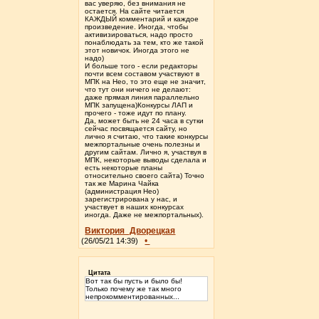
вас уверяю, без внимания не
остается. На сайте читается
КАЖДЫЙ комментарий и каждое
произведение. Иногда, чтобы
активизироваться, надо просто
понаблюдать за тем, кто же такой
этот новичок. Иногда этого не
надо)
И больше того - если редакторы
почти всем составом участвуют в
МПК на Нео, то это еще не значит,
что тут они ничего не делают:
даже прямая линия параллельно
МПК запущена)Конкурсы ЛАП и
прочего - тоже идут по плану.
Да, может быть не 24 часа в сутки
сейчас посвящается сайту, но
лично я считаю, что такие конкурсы
межпортальные очень полезны и
другим сайтам. Лично я, участвуя в
МПК, некоторые выводы сделала и
есть некоторые планы
относительно своего сайта) Точно
так же Марина Чайка
(администрация Нео)
зарегистрирована у нас, и
участвует в наших конкурсах
иногда. Даже не межпортальных).
Виктория_Дворецкая
•
(26/05/21 14:39)
Цитата
Вот так бы пусть и было бы!
Только почему же так много
непрокомментированных...