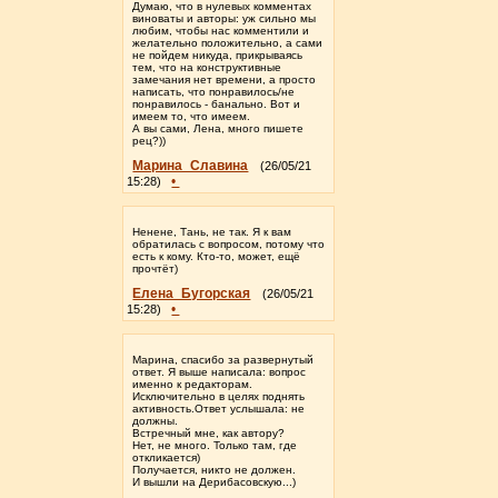
Думаю, что в нулевых комментах
виноваты и авторы: уж сильно мы
любим, чтобы нас комментили и
желательно положительно, а сами
не пойдем никуда, прикрываясь
тем, что на конструктивные
замечания нет времени, а просто
написать, что понравилось/не
понравилось - банально. Вот и
имеем то, что имеем.
А вы сами, Лена, много пишете
рец?))
Марина_Славина
(26/05/21
•
15:28)
Ненене, Тань, не так. Я к вам
обратилась с вопросом, потому что
есть к кому. Кто-то, может, ещё
прочтёт)
Елена_Бугорская
(26/05/21
•
15:28)
Марина, спасибо за развернутый
ответ. Я выше написала: вопрос
именно к редакторам.
Исключительно в целях поднять
активность.Ответ услышала: не
должны.
Встречный мне, как автору?
Нет, не много. Только там, где
откликается)
Получается, никто не должен.
И вышли на Дерибасовскую...)