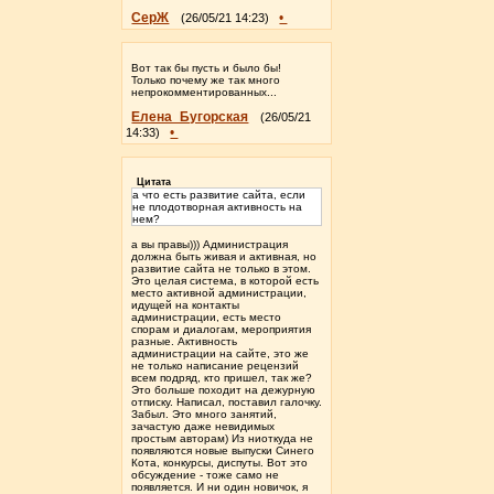
СерЖ
•
(26/05/21 14:23)
Вот так бы пусть и было бы!
Только почему же так много
непрокомментированных...
Елена_Бугорская
(26/05/21
•
14:33)
Цитата
а что есть развитие сайта, если
не плодотворная активность на
нем?
а вы правы))) Администрация
должна быть живая и активная, но
развитие сайта не только в этом.
Это целая система, в которой есть
место активной администрации,
идущей на контакты
администрации, есть место
спорам и диалогам, мероприятия
разные. Активность
администрации на сайте, это же
не только написание рецензий
всем подряд, кто пришел, так же?
Это больше походит на дежурную
отписку. Написал, поставил галочку.
Забыл. Это много занятий,
зачастую даже невидимых
простым авторам) Из ниоткуда не
появляются новые выпуски Синего
Кота, конкурсы, диспуты. Вот это
обсуждение - тоже само не
появляется. И ни один новичок, я