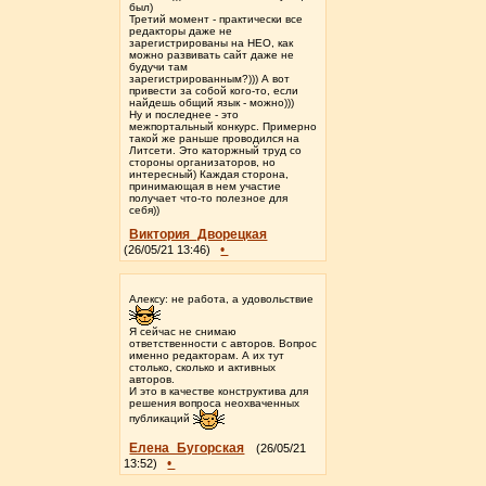
был)
Третий момент - практически все
редакторы даже не
зарегистрированы на НЕО, как
можно развивать сайт даже не
будучи там
зарегистрированным?))) А вот
привести за собой кого-то, если
найдешь общий язык - можно)))
Ну и последнее - это
межпортальный конкурс. Примерно
такой же раньше проводился на
Литсети. Это каторжный труд со
стороны организаторов, но
интересный) Каждая сторона,
принимающая в нем участие
получает что-то полезное для
себя))
Виктория_Дворецкая
•
(26/05/21 13:46)
Алексу: не работа, а удовольствие
Я сейчас не снимаю
ответственности с авторов. Вопрос
именно редакторам. А их тут
столько, сколько и активных
авторов.
И это в качестве конструктива для
решения вопроса неохваченных
публикаций
Елена_Бугорская
(26/05/21
•
13:52)