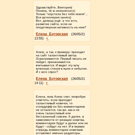
Здравствуйте, Виктория)
Поняла, чё ж непонятного)
Только "опустела без тебя земля"...
Вся артиллерия занята)
Вот, допишу ещё: а что есть
развитие сайта, если не
плодотворная активность на нем?
Елена_Бугорская
(26/05/21
•
13:55)
Алекс, а так, к примеру: приходит
на сайт талантливый автор.
Осматривается. Первый писать не
пойдет, принюхивается,
вчитывается. И видит эту кучу
кученную стихов в пыли и небытие.
И с кого спрос?
Елена_Бугорская
(26/05/21
•
14:11)
Елена, пока Алекс спит, попробую
ответить: если приходит
талантливый новичок, то
стопудофф он без комментариев
не останется, так же, как и не
очень талантливый или
бесталанный совсем. А далее, в
зависимости от реакции новичка,
комментарии будут и далее или не
будут - сойдут на нет. И в первую
очередь комментарии новичкам
оставляют именно редакторы.