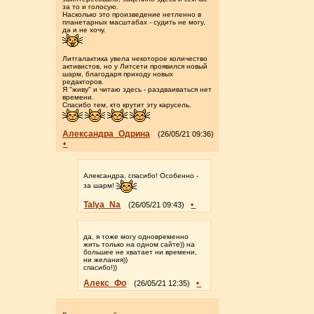
за то и голосую.
Насколько это произведение нетленно в
планетарных масштабах - судить не могу,
да и не хочу.
Литгалактика увела некоторое количество
активистов, но у Литсети проявился новый
шарм, благодаря приходу новых
редакторов.
Я "живу" и читаю здесь - раздваиваться нет
времени.
Спасибо тем, кто крутит эту карусель.
Александра_Одрина
(26/05/21 09:36)
•
Александра, спасибо! Особенно -
за шарм!
Talya_Na
•
(26/05/21 09:43)
да, я тоже могу одновременно
жить только на одном сайте)) на
большее не хватает ни времени,
ни желания))
спасибо!))
Алекс_Фо
•
(26/05/21 12:35)