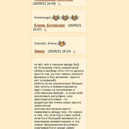
•
(26/05/21 16:43)
Александра
Елена_Бугорская
(26/05/21
•
16:47)
Спасибо, Елена
Эризн
•
(26/05/21 18:14)
ну вот, всё и сказали вроде бы))
по большому счету, редакторов
обязать вообще хоть что-то делать
просто так, за счет своего личного
времени и без желания - просто
нет оснований)
работа (и ее значительно больше,
чем читать и комментировать)
идет только на энтузиазме и
собственном выборе - а если себя
насиловать регулярно, или
прессоваться извне - то
редакторство очень скоро просто
закончится)
поэтому все вольны как-то
лавировать между тем, что нужно,
и тем, что хочется) и само собой,
хочется и большей активности, и
максимума комментариев, и эти
самые предложения регулярно
озвучиваются и среди самих