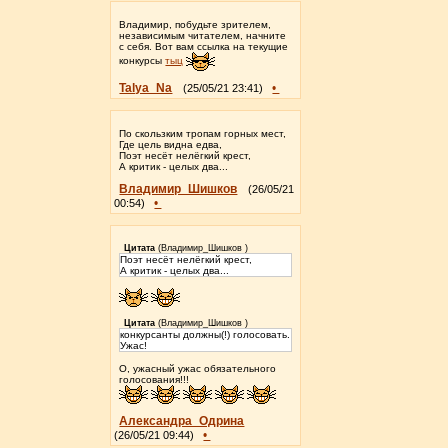
Владимир, побудьте зрителем,
независимым читателем, начните
с себя. Вот вам ссылка на текущие
конкурсы
тыц
Talya_Na
•
(25/05/21 23:41)
По скользким тропам горных мест,
Где цель видна едва,
Поэт несёт нелёгкий крест,
А критик - целых два...
Владимир_Шишков
(26/05/21
•
00:54)
Цитата
(
Владимир_Шишков
)
Поэт несёт нелёгкий крест,
А критик - целых два...
Цитата
(
Владимир_Шишков
)
конкурсанты должны(!) голосовать.
Ужас!
О, ужасный ужас обязательного
голосования!!!
Александра_Одрина
•
(26/05/21 09:44)