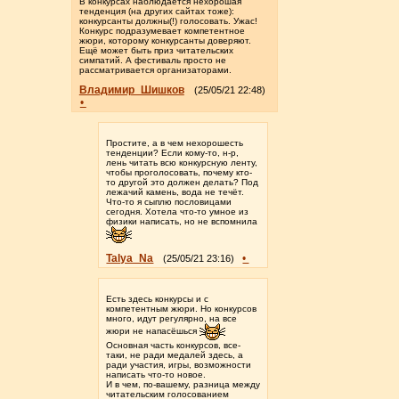
В конкурсах наблюдается нехорошая
тенденция (на других сайтах тоже):
конкурсанты должны(!) голосовать. Ужас!
Конкурс подразумевает компетентное
жюри, которому конкурсанты доверяют.
Ещё может быть приз читательских
симпатий. А фестиваль просто не
рассматривается организаторами.
Владимир_Шишков
(25/05/21 22:48)
•
Простите, а в чем нехорошесть
тенденции? Если кому-то, н-р,
лень читать всю конкурсную ленту,
чтобы проголосовать, почему кто-
то другой это должен делать? Под
лежачий камень, вода не течёт.
Что-то я сыплю пословицами
сегодня. Хотела что-то умное из
физики написать, но не вспомнила
Talya_Na
•
(25/05/21 23:16)
Есть здесь конкурсы и с
компетентным жюри. Но конкурсов
много, идут регулярно, на все
жюри не напасёшься
Основная часть конкурсов, все-
таки, не ради медалей здесь, а
ради участия, игры, возможности
написать что-то новое.
И в чем, по-вашему, разница между
читательским голосованием