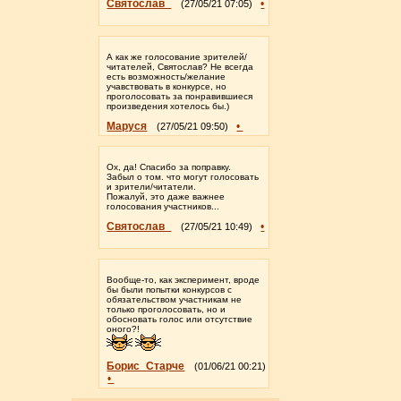
Святослав_
•
(27/05/21 07:05)
А как же голосование зрителей/
читателей, Святослав? Не всегда
есть возможность/желание
учавствовать в конкурсе, но
проголосовать за понравившиеся
произведения хотелось бы.)
Маруся
•
(27/05/21 09:50)
Ох, да! Спасибо за поправку.
Забыл о том. что могут голосовать
и зрители/читатели.
Пожалуй, это даже важнее
голосования участников...
Святослав_
•
(27/05/21 10:49)
Вообще-то, как эксперимент, вроде
бы были попытки конкурсов с
обязательством участникам не
только проголосовать, но и
обосновать голос или отсутствие
оного?!
Борис_Старче
(01/06/21 00:21)
•