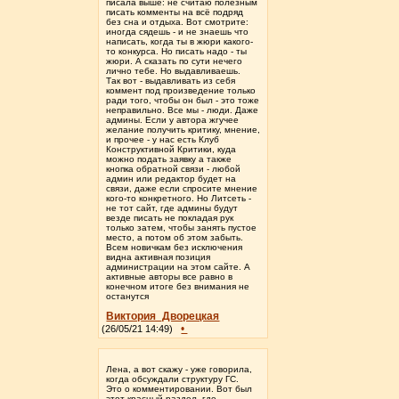
писала выше: не считаю полезным
писать комменты на всё подряд
без сна и отдыха. Вот смотрите:
иногда сядешь - и не знаешь что
написать, когда ты в жюри какого-
то конкурса. Но писать надо - ты
жюри. А сказать по сути нечего
лично тебе. Но выдавливаешь.
Так вот - выдавливать из себя
коммент под произведение только
ради того, чтобы он был - это тоже
неправильно. Все мы - люди. Даже
админы. Если у автора жгучее
желание получить критику, мнение,
и прочее - у нас есть Клуб
Конструктивной Критики, куда
можно подать заявку а также
кнопка обратной связи - любой
админ или редактор будет на
связи, даже если спросите мнение
кого-то конкретного. Но Литсеть -
не тот сайт, где админы будут
везде писать не покладая рук
только затем, чтобы занять пустое
место, а потом об этом забыть.
Всем новичкам без исключения
видна активная позиция
администрации на этом сайте. А
активные авторы все равно в
конечном итоге без внимания не
останутся
Виктория_Дворецкая
•
(26/05/21 14:49)
Лена, а вот скажу - уже говорила,
когда обсуждали структуру ГС.
Это о комментировании. Вот был
этот красный раздел, где