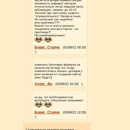
прочитательскую/'комментовскую'
активность 'рядовых' авторов
относительно легко повысив 'цену'
публикации, скажем, до 10-12
'баллов' при 'жестоком' запрете
"отрицательного" баланса оных.
Но насколько сие надобно/
конструктивно???
Ежели что в тексте реально
злоцепило или воссторгло - не
смолчишь?!
Постмайнаивлучшие!,
Борис_Старче
(01/06/21 00:16)
•
изменить балловую формулу не
получится) потому что тогда
изменится весь баланс целиком у
всех начиная от создания сайта)
ужас будет))
Алекс_Фо
•
(02/06/21 16:19)
ну да, тут необходимостью
всеобщего 'обнуления' попахивает
Борис_Старче
(03/06/21 12:28)
•
Сравнительно недавно состоялся