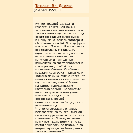
Татьяна_Вл_Демина
•
(26/05/21 15:21)
Ну про "красный раздел" и
говорить нечего - он как бы
заставлял написать коммент, а я
лично такого издевательства над
своим свободным выбором не
выношу. Лена, теперь поговорим
об обязанностях РА. Я по цифрам,
все знают. Так вот - Вика написала
все правильно. У редакции/
админов много иных задач, хотя
если сравнить количество
полученных и написанных
комментов, то сразу бросается в
глаза разница - в 2-4 раза
последних больше. Особенно
показали себя Эризн, Талья На и
Татьяна Демина. Мне кажется, что
мимо их внимания не проходит ни
одно произведение. У Логини,
например, написанных не
настолько больше, но заметьте,
насколько развернутые у нее
комменты - каждая запятая
обоснована, каждой
стилистической ошибке уделено
внимание и т.д.
Что хочется сказать о нашем
руководстве: почти все - высшая
степень корректности, терпения и
грамотности. Почему написала
почти все? Да потому, что не со
всеми общалась, во-первых, а во-
вторых, ну могут же быть у меня
личные замечания))