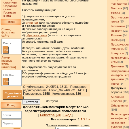
По традиции также не планируются системные
страницы
наказания))
Фантастика
Обратная
Мистика
[97]
связь
Способы коммуникации:
Гостевая
Ужасы
[11]
книга
1) рецензии и комментарии под этим
Эротическая
произведением;
проза
Поиск
[10]
2)
мини-чат
(для желающих обсудить подробно
и в реальном времени);
Галиматья
[3
3) личные сообщения (один на один с
Слово,
Повести
[217
выбранным редактором);
фраза на
4)
обратная связь
(если хотите сохранить
Романы
сайте
[84]
анонимность);
Пьесы
[33]
5) способ, придуманный вами.
Прозаически
Заводить клонов не рекомендуем, особенно
переводы
[3]
Найти
без разрешения: хочется быть инкогнито -
Конкурсы
[7]
напишите, страницу во временное
Автор
пользование мы предоставим. И гарантируем,
Литературн
[первые
что никто об этом не узнает.
игры
[45]
буквы
Тренинги
[3]
никнейма]
Конструктивность подразумевается по
умолчанию.
Завершенны
Обсуждения формально пройдут до 31 мая (но
конкурсы, иг
в случае необходимости продлим)
тренинги
[26
Найти
Тесты
[34]
Опубликовано: 24/05/21, 13:31 | Последнее
Диспуты и
редактирование: Алекс_Фо 24/05/21, 14:03 |
опросы
[120]
Случайные
Просмотров
:
3358
| Комментариев:
330
данные
Анонсы и
Загрузка...
новости
[111]
Читатели
Вход
Объявления
Добавлять комментарии могут только
[108]
зарегистрированные пользователи.
Литературн
[
Регистрация
|
Вход
]
манифесты
Все комментарии:
1
2
3
4
»
Проза без
Порядок вывода комментариев:
рубрики
[534