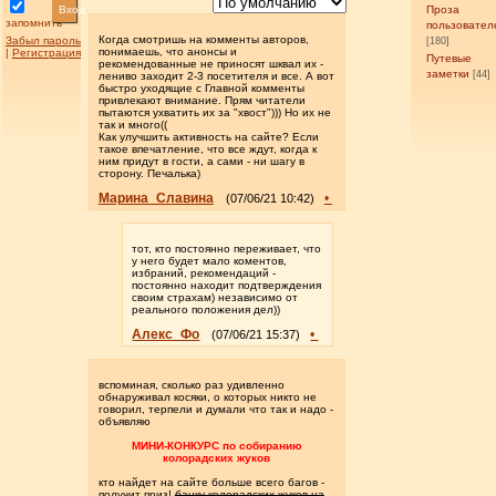
Вход
Проза
запомнить
пользовател
Когда смотришь на комменты авторов,
Забыл пароль
[180]
понимаешь, что анонсы и
|
Регистрация
Путевые
рекомендованные не приносят шквал их -
заметки
[44]
лениво заходит 2-3 посетителя и все. А вот
быстро уходящие с Главной комменты
привлекают внимание. Прям читатели
пытаются ухватить их за "хвост"))) Но их не
так и много((
Как улучшить активность на сайте? Если
такое впечатление, что все ждут, когда к
ним придут в гости, а сами - ни шагу в
сторону. Печалька)
Марина_Славина
•
(07/06/21 10:42)
тот, кто постоянно переживает, что
у него будет мало коментов,
избраний, рекомендаций -
постоянно находит подтверждения
своим страхам) независимо от
реального положения дел))
Алекс_Фо
•
(07/06/21 15:37)
вспоминая, сколько раз удивленно
обнаруживал косяки, о которых никто не
говорил, терпели и думали что так и надо -
объявляю
МИНИ-КОНКУРС по собиранию
колорадских жуков
кто найдет на сайте больше всего багов -
получит приз!
банку колорадских жуков на