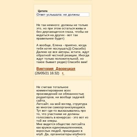
Цитата
Ответ услышала: не должны
Не так немного: должны не только
это, но при этом остаться живы и
без дергающегося глаза, чтобы не
кидаться на других - вот так
правильнее будет)
А вообще, Елена - приятно, когда
тебя хотят послушать))) Спасибо)
Далеко не все авторы, кстати, ждут
обратной честной реакции. Иногда
ждут только положительной, но
такое бывает редко) Спасибо вам!
Виктория_Дворецкая
•
(26/05/21 16:32)
Не считаю тотальное
комментирование всех
произведений ни обязанностью
редакторов, ни вообще задачей
сайта.
Литсайт, на мой взгляд, структура
во многом самоорганизующаяся.
Тут вот где-то высказывались про
то, что участники не должны
голосовать в конкурсах - это вот из
той же оперы.
Мне видится общество литсайта
как кружок единомышленников,
взрослых людей, пришедших в
клуб. Да, организаторы клубного