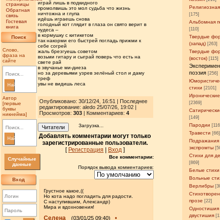
играй лишь в подкидного
страницы
Религиозная
промолвишь это мол судьба что жизнь
Обратная
ничтожна и глупа
[175]
связь
идёшь играешь снова
Гостевая
Альбомная п
голодный кот глядит в глаза он свято верит в
книга
[110]
чудеса –
в кормушку с китикетом
Твердые фо
Поиск
так накорми его быстрей погладь прижми к
(запад)
[263]
себе согрей
Слово,
жаль брезгуешь советом
Твердые фо
фраза на
возьми гитару и сыграй поверь что есть на
(восток)
[115]
сайте
свете рай
Эксперимен
в звучанье ми-диеза
поэзия
но за деревьями узрев зелёный стол и даму
[256]
треф
Юмористиче
увы не видишь леса
Найти
стихи
[2101]
Иронические
Автор
Опубликовано: 30/12/24, 16:51 | Последнее
[2369]
[первые
редактирование: aledo 25/07/26, 19:02 |
буквы
Сатирически
Просмотров
:
303
| Комментариев:
4
никнейма]
[149]
Пародии
Загрузка...
[11
Читатели
Травести
[66
Добавлять комментарии могут только
Найти
Подражания
зарегистрированные пользователи.
экспромты
[5
[
Регистрация
|
Вход
]
Стихи для д
Все комментарии:
Случайные
[869]
данные
Порядок вывода комментариев:
Белые стихи
Вольные сти
Вход
Верлибры
[3
Грустное какое,((
Стихотворен
Но кота надо погладить для радости.
прозе
[22]
С наступившим, Александр)
Мира и вдохновения!
Одностишия
двустишия
[1
Селена
•
(03/01/25 09:40)