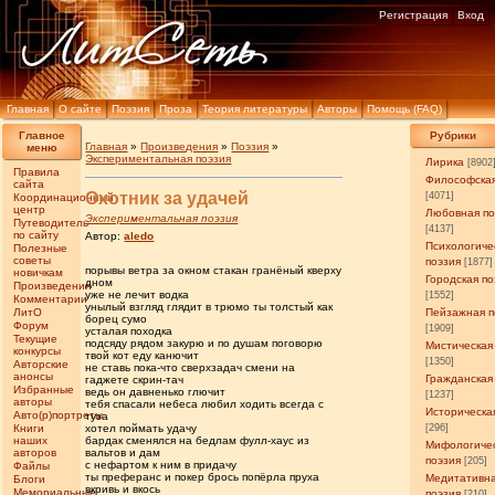
Регистрация
Вход
Главная
О сайте
Поэзия
Проза
Теория литературы
Авторы
Помощь (FAQ)
Главное
Рубрики
Главная
»
Произведения
»
Поэзия
»
меню
Экспериментальная поэзия
Лирика
[8902
Правила
Философская
сайта
Охотник за удачей
[4071]
Координационный
центр
Любовная по
Экспериментальная поэзия
Путеводитель
[4137]
по сайту
Автор:
aledo
Психологиче
Полезные
советы
поэзия
[1877]
порывы ветра за окном стакан гранёный кверху
новичкам
Городская по
дном
Произведения
уже не лечит водка
[1552]
Комментарии
унылый взгляд глядит в трюмо ты толстый как
ЛитО
Пейзажная п
борец сумо
Форум
[1909]
усталая походка
Текущие
подсяду рядом закурю и по душам поговорю
Мистическая
конкурсы
твой кот еду канючит
[1350]
Авторские
не ставь пока-что сверхзадач смени на
анонсы
Гражданская
гаджете скрин-тач
Избранные
ведь он давненько глючит
[1237]
авторы
тебя спасали небеса любил ходить всегда с
Историческа
Авто(р)портреты
туза
Книги
хотел поймать удачу
[296]
наших
бардак сменялся на бедлам фулл-хаус из
Мифологиче
авторов
вальтов и дам
поэзия
[205]
с нефартом к ним в придачу
Файлы
ты преферанс и покер брось попёрла пруха
Медитативн
Блоги
вкривь и вкось
Мемориальные
поэзия
[210]