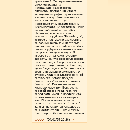
препинаний. Экспериментальные
стихи основаны на
нетрадиционных способах
рифмовки, построения строф,
чередовании рифм, ограничениях
алфавита и пр. Мне показалось,
что стихо соответствует
некоторым этим параметрам. В
целом рубрика не так важна. Наша
всеми любимая Наташа (Кот-
Неученый) все свои стихи
помещает в рубрику "Белиберда",
хотя ее стихи можно разместить
по разным рубрикам, настолько
они хороши и разнообразны. Да и
сменить рубрику не очень сложно -
два раза пальцем тыкнуть. Я
просто не знал какую рубрику
выбрать. На глубокую философию
стихи не тянут. К городской поэзии
тоже их трудно отнести. Поэтому
пусть будут здесь. А без знаков тут
вполне нормально смотрится. Я
думаю Владимир Гладких со мной
согласится. Кстати предлог
"несмотря на" пишется слитно -
"несмотря". Его значение —
«вопреки чему-то». Есть очень
простой способ убедиться, что
перед вами именно предлог: его
можно заменить на «невзирая
на». После противительного
сочинительного союза "однако"
запятая не ставится. Спасибо за
ваш комментарий. Я вам очень
благодарен. Любое мнение важно.
aledo
•
(04/01/25 20:26)