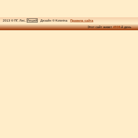
2013 © ПГ, Лис,
Леший
Дизайн © Koterina
Правила сайта
Этот сайт живет
4938
-й день