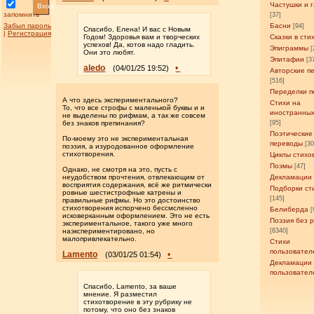
Частушки и 
Вход
запомнить
[37]
Забыл пароль
Басни
[94]
Спасибо, Елена! И вас с Новым
|
Регистрация
Годом! Здоровья вам и творческих
Сказки в сти
успехов! Да, котов надо гладить.
Эпиграммы
[
Они это любят.
Эпитафии
[3
aledo
•
(04/01/25 19:52)
Авторские п
[516]
Переделки п
А что здесь экспериментального?
Стихи на
То, что все строфы с маленькой буквы и и
иностранных
не выделены по рифмам, а так же совсем
без знаков препинания?
[95]
Поэтические
По-моему это не экспериментальная
переводы
[3
поэзия, а изуродованное оформление
стихотворения.
Циклы стихо
Поэмы
[47]
Однако, не смотря на это, пусть с
неудобством прочтения, отвлекающим от
Декламации
восприятия содержания, всё же ритмически
Подборки ст
ровные шестистрофные катрены и
[145]
правильные рифмы. Но это достоинство
стихотворения испорчено бессмсленно
Белиберда
[
исковерканным оформлением. Это не есть
Поэзия без 
экспериментальное, такого уже много
наэкспериментировано, но
[8340]
малопривлекательно.
Стихи
пользовател
Lamento
•
(03/01/25 01:54)
Декламации
пользовател
Спасибо, Lamento, за ваше
мнение. Я разместил
стихотворение в эту рубрику не
потому, что оно без знаков