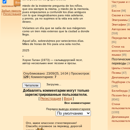
Частушки и 
Вход
miedo de la insistente pregunta de los niños,
запомнить
[37]
que era siempre la misma, y miedo de la memoria,
Забыл пароль
Басни
[94]
pues empezamos a confundir los días antiguos
|
Регистрация
con lo que imaginábamos para más adelante,
Сказки в сти
y pronto, ya no supimos si la vida era solo un
Эпиграммы
[
deseo.
Эпитафии
[3
Vivíamos un día que se salía de sus márgenes
Авторские п
como un tren más extenso que la ciudad a donde
[516]
llega.
Переделки п
Aquel año, sobrevivimos por setecientos días.
[61]
Miles de horas de frío para una sola noche.
Стихи на
2025
иностранны
языках
[95]
*
Поэтически
Хорхе Галан (1973) — сальвадорский поэт,
автор нескольких книг поэзии и прозы.
переводы
[3
Циклы стихо
Поэмы
[47]
Опубликовано: 23/09/25, 14:04 | Просмотров
:
129
| Комментариев:
7
Декламации
Подборки ст
Загрузка...
Читатели
[145]
Добавлять комментарии могут только
Белиберда
[
зарегистрированные пользователи.
Поэзия без 
[
Регистрация
|
Вход
]
[8341]
Все комментарии:
Стихи
пользовател
Порядок вывода комментариев:
[1333]
Декламации
пользовател
Ого, какое классное стихотворение!
Спасибо огромное за перевод, дорогой