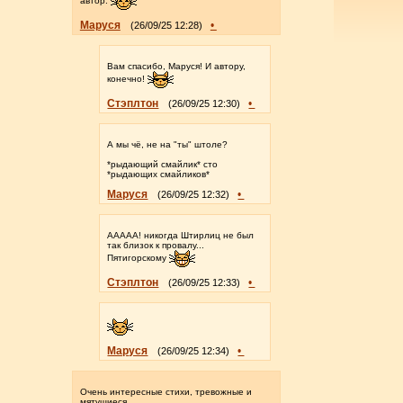
автор.
Маруся
•
(26/09/25 12:28)
Вам спасибо, Маруся! И автору,
конечно!
Стэплтон
•
(26/09/25 12:30)
А мы чё, не на "ты" штоле?
*рыдающий смайлик* сто
*рыдающих смайликов*
Маруся
•
(26/09/25 12:32)
ААААА! никогда Штирлиц не был
так близок к провалу...
Пятигорскому
Стэплтон
•
(26/09/25 12:33)
Маруся
•
(26/09/25 12:34)
Очень интересные стихи, тревожные и
мятущиеся.