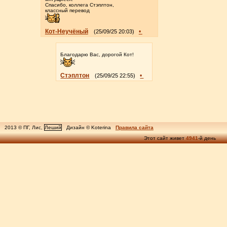
Спасибо, коллега Стэплтон,
классный перевод
Кот-Неучёный
•
(25/09/25 20:03)
Благодарю Вас, дорогой Кот!
Стэплтон
•
(25/09/25 22:55)
2013 © ПГ, Лис,
Леший
Дизайн © Koterina
Правила сайта
Этот сайт живет
4941
-й день