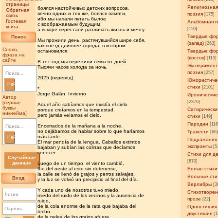
страницы
Религиозна
боялся настойчивых детских вопросов,
Обратная
вечно одних и тех же, боялся памяти,
поэзия
[175]
связь
ибо мы начали путать былое
Гостевая
Альбомная п
с воображаемым будущим,
книга
[110]
а вскоре перестали различать жизнь и мечту.
Твердые фо
Поиск
Мы прожили день, растянувшийся шире себя,
(запад)
[263]
как поезд длиннее города, в котором
Слово,
остановился.
Твердые фо
фраза на
(восток)
[115]
сайте
В тот год мы пережили семьсот дней.
Эксперимен
Тысячи часов холода за ночь.
поэзия
[257]
2025 (перевод)
Юмористиче
Найти
стихи
[2101]
*
Jorge Galán. Invierno
Иронические
Автор
[2370]
[первые
Aquel año sabíamos que existía el cielo
буквы
Сатирически
porque creíamos en la tempestad,
никнейма]
pero jamás veíamos el cielo.
стихи
[149]
Пародии
[11
Encerrados de la mañana a la noche,
no dejábamos de hablar sobre lo que haríamos
Травести
[66
más tarde.
Найти
Подражания
El mar pendía de la lengua. Caballos extintos
экспромты
[5
bajaban y subían las colinas que decíamos
conocer.
Стихи для д
Случайные
[870]
данные
Luego de un tiempo, el viento cambió,
fue del oeste al este sin detenerse,
Белые стихи
la calle se llenó de grajos y perros salvajes,
Вольные сти
Вход
y la luz se volvió un precipicio al final del día.
Верлибры
[3
Y cada uno de nosotros tuvo miedo,
Стихотворен
miedo del ruido de los vecinos y la ausencia de
прозе
[22]
ruido,
de la cola enorme de la rata que bajaba del
Одностишия
techo,
двустишия
[1
de la pelea de los grajos afuera,