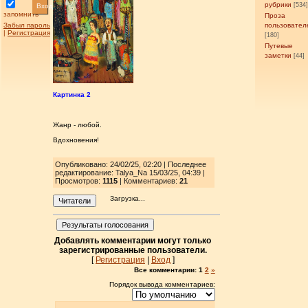
рубрики
[534
Вход
запомнить
Проза
Забыл пароль
пользовател
|
Регистрация
[180]
Путевые
заметки
[44]
Картинка 2
Жанр - любой.
Вдохновения!
Опубликовано: 24/02/25, 02:20 | Последнее
редактирование: Talya_Na 15/03/25, 04:39 |
Просмотров
:
1115
| Комментариев:
21
Загрузка...
Читатели
Результаты голосования
Добавлять комментарии могут только
зарегистрированные пользователи.
[
Регистрация
|
Вход
]
Все комментарии:
1
2
»
Порядок вывода комментариев: