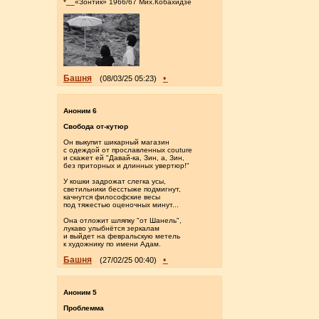
*__«Зонтик» 1966/67 Мих.Кобахидзе
Башня
•
(08/03/25 05:23)
Аноним 6
Свобода от-кутюр
Он выкупит шикарный магазин
с одеждой от прославленных couture
и скажет ей "Давай-ка, Зин, а, Зин,
без приторных и длинных увертюр!"
У кошки задрожат слегка усы,
светильники бесстыже подмигнут,
качнутся философские весы
под тяжестью оценочных минут...
Она отложит шляпку "от Шанель",
лукаво улыбнётся зеркалам
и выйдет на февральскую метель
к художнику по имени Адам.
Башня
•
(27/02/25 00:40)
Аноним 5
Проблемма