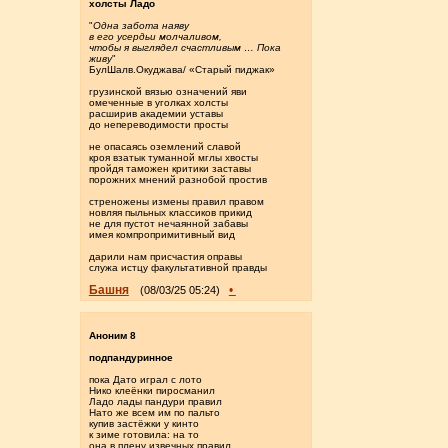
холсты Ладо
"
Одна забота наяву
в его усердьи молчаливом,
чтобы я выглядел счастливым … Пока
живу
"
БулШалв.Окуджава/ «Старый пиджак»
грузинской вязью означений яви
омеченные в уголках холсты
расширив академии уставы
до непереводимости просты
не опасаясь оземлений славой
кроя взатык туманной мглы хвосты
пройдя таможен критики заставы
порожних мнений разнобой простив
стреножены измены правил правом
новляя пыльных классиков прикид
не для пустот нечаянной забавы
имея компропримитивный вид
дарили нам присчастия оправы
служа истцу факультативной правды
Башня
•
(08/03/25 05:24)
Аноним 8
подпандуринное
пока Дато играл с лото
Нико клеёнки пиросманил
Ладо лады пандури правил
Нато же всем им по пальто
купив застёжки у кинто
к зиме готовила: на то
она в плену извечных правил