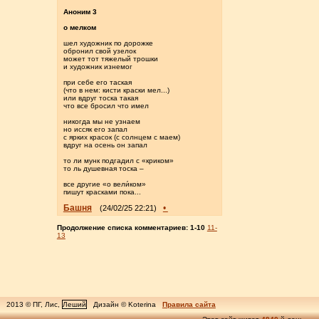
Аноним 3
о мелком
шел художник по дорожке
обронил свой узелок
может тот тяжелый трошки
и художник изнемог
при себе его таская
(что в нем: кисти краски мел...)
или вдруг тоска такая
что все бросил что имел
никогда мы не узнаем
но иссяк его запал
с ярких красок (с солнцем с маем)
вдруг на осень он запал
то ли мунк подгадил с «криком»
то ль душевная тоска –
все другие «о вели́ком»
пишут красками пока...
Башня
•
(24/02/25 22:21)
Продолжение списка комментариев:
1-10
11-
13
2013 © ПГ, Лис,
Леший
Дизайн © Koterina
Правила сайта