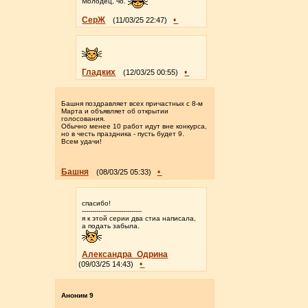
Молодец, чо.
СерЖ
•
(11/03/25 22:47)
Гладких
•
(12/03/25 00:55)
Башня поздравляет всех причастных с 8-м
Марта и объявляет об открытии
голосования.
Обычно менее 10 работ идут вне конкурса,
но в честь праздника - пусть будет 9.
Всем удачи!
Башня
•
(08/03/25 05:33)
спасибо!
-----------------------------
я к этой серии два стиа написала,
а подать забыла.
Александра_Одрина
•
(09/03/25 14:43)
Аноним 9