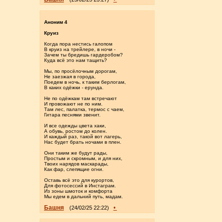
Аноним 4
Круиз
Когда пора нестись галопом
В круиз на трейлере, в ночи -
Зачем ты бредишь гардеробом?
Куда всё это нам тащить?
Мы, по просёлочным дорогам,
Не заезжая в города,
Поедем в ночь, к таким берлогам,
В каких одёжки - ерунда.
Не по одёжкам там встречают
И провожают не по ним.
Там лес, палатка, термос с чаем,
Гитара песнями звенит.
И все одежды цвета хаки,
А обувь, ростом до колен.
И каждый раз, такой вот лагерь,
Нас будет брать ночами в плен.
Они таким же будут рады,
Простым и скромным, и для них,
Твоих нарядов маскарады,
Как фар, слепящие огни.
Оставь всё это для курортов,
Для фотосессий в Инстаграм.
Из зоны шмоток и комфорта
Мы едем в дальний путь, мадам.
Башня
•
(24/02/25 22:22)