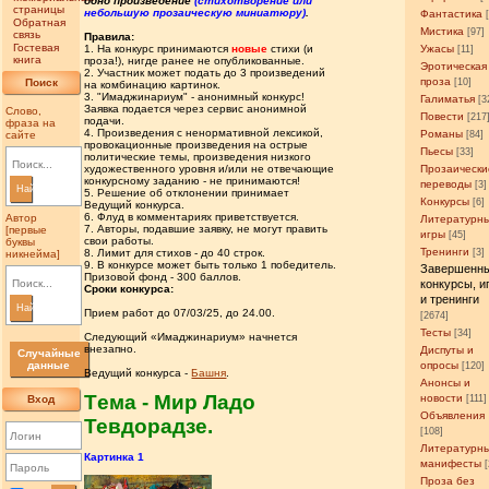
одно произведение
(стихотворение или
страницы
небольшую прозаическую миниатюру)
.
Фантастика
Обратная
Мистика
[97]
связь
Правила:
Гостевая
1. На конкурс принимаются
новые
стихи (и
Ужасы
[11]
книга
проза!), нигде ранее не опубликованные.
Эротическая
2. Участник может подать до 3 произведений
проза
Поиск
[10]
на комбинацию картинок.
3. "Имаджинариум" - анонимный конкурс!
Галиматья
[3
Заявка подается через сервис анонимной
Слово,
Повести
[217
подачи.
фраза на
4. Произведения с ненормативной лексикой,
Романы
сайте
[84]
провокационные произведения на острые
Пьесы
[33]
политические темы, произведения низкого
художественного уровня и/или не отвечающие
Прозаически
конкурсному заданию - не принимаются!
переводы
[3]
Найти
5. Решение об отклонении принимает
Конкурсы
[6]
Ведущий конкурса.
6. Флуд в комментариях приветствуется.
Автор
Литературн
7. Авторы, подавшие заявку, не могут править
[первые
игры
[45]
свои работы.
буквы
Тренинги
8. Лимит для стихов - до 40 строк.
[3]
никнейма]
9. В конкурсе может быть только 1 победитель.
Завершенн
Призовой фонд - 300 баллов.
конкурсы, и
Сроки конкурса:
и тренинги
Найти
Прием работ до 07/03/25, до 24.00.
[2674]
Тесты
[34]
Следующий «Имаджинариум» начнется
внезапно.
Диспуты и
Случайные
данные
опросы
[120]
Ведущий конкурса -
Башня
.
Анонсы и
Tема - Мир Ладо
новости
Вход
[111]
Объявления
Тевдорадзе.
[108]
Литературн
Картинка 1
манифесты
Проза без