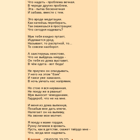
Что надеть - проблема вечная.
В череде других проблем,
Эта - пытка бесконечная
И забава, вместе с тем.
Это вроде медитации.
Как начнёшь перебирать,
Так окажешься в прострации:
Что сегодня надевать?
Муж тебя ехидно путает,
Издевается урод.
Называет, то распутной, то...
То совсем наоборот.
А заистеришь неистово,
Что не выйдешь никуда -
Он тебя из дома выставит,
В чём одета - вот беда!
Не приучен он опаздывать,
У него на этом "бзик"
И такси уже заказано,
В ночь умчать нас напрямик.
Но стою я вся нирванная,
Не поеду же в рванье!
Муж выносит чемоданами,
Гардероб, что не на мне.
И меня из дома выпихнув,
Позабыв мне дать ключи,
Налегает он на выпивку,
На звонки мои молчит.
Я поеду к маме гордая,
Рухну личиком в кровать.
Пусть, как в детстве, скажет твёрдо мне -
Что, когда мне надевать.
Башня
•
(25/02/25 23:27)