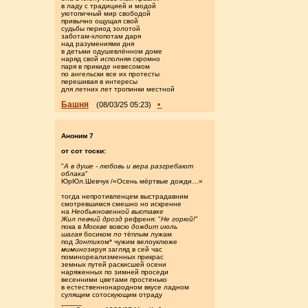
в ладу с традицией и модой
уютопичный мир свободой
привычно ощущая свой
судьбы период золотой
заботам-хлопотам даря
над разумениями дня
в детьми одушевлённом доме
наряд свой исполняя скромно
паря в прикиде невесомом
по ангельски все их протесты
перешивая в интересы
для летних лет тропинки местной
Башня
•
(08/03/25 05:23)
Аноним 7
от сот тоски:
"
А в душе - любовь и вера разгребают
облака
"
ЮрЮл.Шевчук /«Осень мёртвые дожди…»
тогда непротивленцем выстрадавним
смотревшимся смешно но искренне
на
Необыкновенной выставке
Жил певчий дрозд
рефреня: "
Не горюй!
"
пока в
Москве
вовсю
дождит июль
шагая
босиком
по
тёплым лужам
под
Зонтик
ом* чужим велоуклюже
мимино
зируя загляд в сей час
поминореализменных прикрас
земных путей раскисшей осени
наряженных по зимней проседи
весенними цветами простенько
в естественнонародном вкусе ладном
сулящим сотоскующим отраду
_____