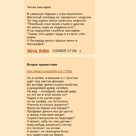
Читая эпитафии
В саваннах Африки с утра переполох:
Маститый леопард не справился с недугом.
Тут под шумок гиена написала некролог:
"Покойный слыл моим отцом и другом,
Но жизнь сама уж подвела итог"...
И на надгробие слабАла эпитафию:
"Скажу, хоть давит грудь и в горле слёз
комок:
У Леопарда много чёрных пятен в
биографии".
Varya_Kolos
•
(15/09/25 17:16)
Второе пришествие
http://litset.ru/publ/84-1-0-77080
Он в шляпе, в ко́жанке и с тростью
идёт под светом фонаря.
Во взгляде прячется расстройство
в дождливой думке октября.
На вид – солидный, важный дядя,
но кто же в этой жизни он?
Гадаю я не шутки ради,
он не шофёр, не почтальон.
Учитель в статусе доцента?
Игрок на бирже иль бандит?
Профукал деньги все до цента,
а перед этим взял кредит.
Служил матросом на подлодке?
А может, зубр по спец делам –
кому-нибудь разрезать глотки,
кто посягает на ислам.
А может, он помощник Бога,
его наместник на Земле,