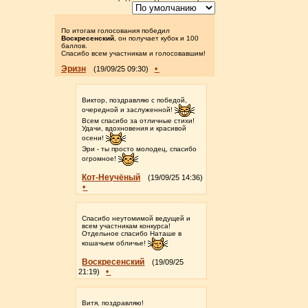
По итогам голосования победил
Воскресенский
, он получает кубок и 100
баллов.
Спасибо всем участникам и голосовавшим!
Эризн
•
(19/09/25 09:30)
Виктор, поздравляю с победой,
очередной и заслуженной!
Всем спасибо за отличные стихи!
Удачи, вдохновения и красивой
осени!
Эри - ты просто молодец, спасибо
огромное!
Кот-Неучёный
(19/09/25 14:36)
•
Спасибо неутомимой ведущей и
всем участникам конкурса!
Отдельное спасибо Наташе в
кошачьем обличье!
Воскресенский
(19/09/25
•
21:19)
Витя, поздравляю!