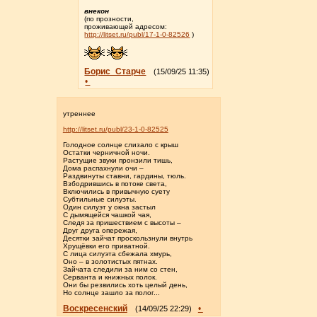
внекон
(по прозности,
проживающей адресом:
http://litset.ru/publ/17-1-0-82526
)
Борис_Старче
(15/09/25 11:35)
•
утреннее
http://litset.ru/publ/23-1-0-82525
Голодное солнце слизало с крыш
Остатки черничной ночи.
Растущие звуки пронзили тишь,
Дома распахнули очи –
Раздвинуты ставни, гардины, тюль.
Взбодрившись в потоке света,
Включились в привычную суету
Субтильные силуэты.
Один силуэт у окна застыл
С дымящейся чашкой чая,
Следя за пришествием с высоты –
Друг друга опережая,
Десятки зайчат проскользнули внутрь
Хрущёвки его приватной.
С лица силуэта сбежала хмурь,
Оно – в золотистых пятнах.
Зайчата следили за ним со стен,
Серванта и книжных полок.
Они бы резвились хоть целый день,
Но солнце зашло за полог...
Воскресенский
•
(14/09/25 22:29)