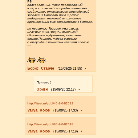
PS
:
палеоботаник, тоже православный,
в паре с почвоведом профессионально
озадачились отсутствием последствий
засоления Потопом почв и речек:
недоумевал знакомый их ихтиоло́г
пресноводных рыб сохранности в Потопе,
~~
но привитые Творцом ума извивы
целемые инквизицией пытливой
сбреют все вудуворечия, счастливо
ояснив Природы чудеса суровым
о ея судьбе пятнистым крепким словом
==
.
Борис_Старче
•
(15/09/25 21:55)
Принято )
Эризн
•
(15/09/25 22:17)
http://litset.ru/publ/45-1-0-82522
Varya_Kolos
•
(15/09/25 17:33)
http://litset.ru/publ/66-1-0-82518
Varya_Kolos
•
(15/09/25 17:19)