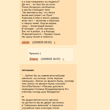
и к нам направлен на подмогу?
Да нет... он был бы на осле.
Глаза бездонно необъятны,
и как бы сообщают мне:
"Не виноваты мы, что пятна
вновь выступают на Луне".
Харизма в нём и много шарма,
взор чист – молитва к образам,
а сверху нимб, благая карма,
лицо – клокочущий вокзал.
В походке – нотки эпатажа,
Бес не в ребре, а в бороде.
Я присмотрелся – Пушкин Саша.
Не сразу понял в темноте.
aledo
•
(15/09/25 09:02)
Принято )
Эризн
•
(15/09/25 16:07)
пятнашки
:
"…
будто бы на самом величайшем
светиле, на солнце, есть черные
пятнушки. Этого не может быть, потому
что этого не может быть никогда.
"
АнтоПалЧехов / «Письмо донского
помещика Степана Владимировича N к
учёному соседу д-ру Фридриху»
**
Не ведая пятнистости светила
по деткости мы во дворе пустились
в "
пятнашки мячиком
" и поразили
случайное окно в которм чтили