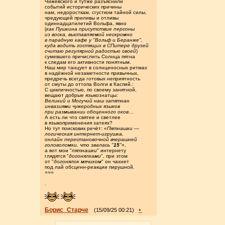
Чижевского и тутже разъяснили
событий исторических причины
нам, недоросткам, сгустком тайной силы,
чредующей приливы и отливы
одиннадцатилетий Вольфа, явно
(
как Пушкина присутствие персоны
из воска, выставляемой нескромно
в парадную кафе у "Вольф и Беранже",
куда водить гостящих в СПитере друзей
считаю регулярной радостью своей
)
сумевшего причислить Солнца пятна
к следам его активности понятным.
Наш мир танцует в солнценосных ритмах
в надёжной незаметности привычных,
предречь всегда готовых неприятность
от смуты до оттопа Волги в Каспий.:
С цикличностью, по своему занятной,
вещают добрые языкознатцы:
Великий и Могучий наш запятнан
инвазиями чужеродных языков
при размывании обсценного оков
…
А есть ли что святее и светлее
в языкоприменения затеях?
Но тут поисковик речёт: «
Пятнашки —
логическая интернет-игрушка,
онлайн перестановочной вчерашней
головоломки, что звалась "
15
"
»,
а вот мои "
пятнашки
" интернету
глядятся "
догонялками
", при этом
от "
догонялок мячиком
" он чахнет
под лай обсценн-реакции пирушной.
===
.
Борис_Старче
•
(15/09/25 00:21)