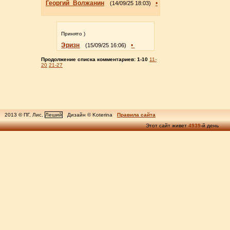
Георгий_Волжанин
•
(14/09/25 18:03)
Принято )
Эризн
•
(15/09/25 16:06)
Продолжение списка комментариев:
1-10
11-
20
21-27
2013 © ПГ, Лис,
Леший
Дизайн © Koterina
Правила сайта
Этот сайт живет
4939
-й день