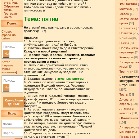
слов в словах мне подумалось - почему бы
страницы
пятнице в этот раз не побыть пятнистой?
Фантастика
Обратная
Собираем на этой неделе стихи про пятна и
Мистика
[97]
связь
пятнистость ))
Гостевая
Ужасы
[11]
книга
Тема: пятна
Эротическая
проза
Поиск
[10]
Не стесняйтесь критиковать и рецензировать
Галиматья
[3
произведения)
Слово,
Повести
[217
фраза на
Правила:
Романы
сайте
[84]
1. На конкурс принимаются стихи,
Пьесы
[33]
опубликованные на сайте ЛитСеть.
Прозаически
2. Участник может подать до 3 стихотворений.
Каждое - в новой рецензии!
переводы
[3]
Найти
3. Правило подачи заявки:
рецензия
,
название
Конкурсы
[8]
стихотворения, ссылка на страницу
произведения и текст.
Автор
Литературн
4. Стихи с ненормативной лексикой, стихи
[первые
игры
[45]
низкого художественного уровня, стихи, не
буквы
Тренинги
[3]
отвечающие конкурсному заданию - не
никнейма]
принимаются!
Завершенн
5. Задание выделено
зеленым цветом
.
конкурсы, и
6. Решение об отклонении стихотворения
и тренинги
принимает Ведущий конкурса. Решение
Найти
Ведущего окончательное, обжалованию не
[2672]
подлежит.
Тесты
[34]
7. Внимание! В "Седьмой пятнице" можно и
нужно флудить, НО: только в виде критических
Диспуты и
Случайные
рецензий и ремарок. Имеете что сказать -
данные
опросы
[120]
говорите.)))
Анонсы и
8. Авторы, подавшие заявку и получившие
критическую поддержку, могут править свои
новости
Вход
[111]
работы до 20.00 понедельника. Главное - не
Объявления
забыть обозначить окончательный вариант.
[108]
9. Все авторы, оказавшие критическую помощь
участникам, участвуют в номинации "Лучший
Литературн
критический пендель".
манифесты
10. Спорить с критиками - можно, ругаться -
Проза без
нельзя, а обижаться - глупо.)))