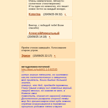
Очень симпатичное, пятнисто-
солнечное стихотворение)
И ты один из немногих, кто пишет
новое почти на каждый конкурс.
Koterina
•
(20/09/25 09:32)
Виктор, с победой тебя! Всем
спасибо)
АлексейИрреальный
•
(20/09/25 14:18)
Приём стихов завершён. Голосование
открою утром.
Эризн
•
(15/09/25 22:17)
метадоложно-потопноё
:
http://litset.ru/publ/41-1-0-82535
~~
истин знание пятнисто, но системно:
как-то палеонтоложник и священник
мой приятель, Книги Бытие большой
знаток,
говорил, что Ной, предвидя перемены,
Гласу Свыше в меру сил семейных верный,
тварей многих, но совсем не всех, в
Ковчеге смог
поместить, спасая от заразной скверны
Допотопного разврата спорной темы:
мир без грешнозавров стал куда земнее,
спрятав сохранившееся в переменах
прошлого родимое пятно в музее