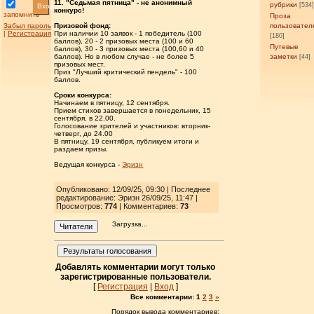
11. "Седьмая пятница" - не анонимный
рубрики
[534
Вход
конкурс!
запомнить
Проза
Забыл пароль
пользовател
Призовой фонд:
|
Регистрация
При наличии 10 заявок - 1 победитель (100
[180]
баллов), 20 - 2 призовых места (100 и 60
Путевые
баллов), 30 - 3 призовых места (100,60 и 40
заметки
баллов). Но в любом случае - не более 5
[44]
призовых мест.
Приз "Лучший критический пендель" - 100
баллов.
Сроки конкурса:
Начинаем в пятницу, 12 сентября.
Прием стихов завершается в понедельник, 15
сентября, в 22.00.
Голосование зрителей и участников: вторник-
четверг, до 24.00
В пятницу, 19 сентября, публикуем итоги и
раздаем призы.
Ведущая конкурса -
Эризн
Опубликовано: 12/09/25, 09:30 | Последнее
редактирование: Эризн 26/09/25, 11:47 |
Просмотров
:
774
| Комментариев:
73
Загрузка...
Читатели
Результаты голосования
Добавлять комментарии могут только
зарегистрированные пользователи.
[
Регистрация
|
Вход
]
Все комментарии:
1
2
3
»
Порядок вывода комментариев: