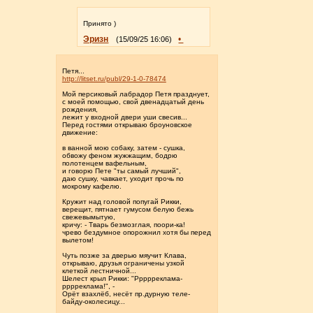
Принято )
Эризн
•
(15/09/25 16:06)
Петя...
http://litset.ru/publ/29-1-0-78474
Мой персиковый лабрадор Петя празднует,
с моей помощью, свой двенадцатый день
рождения,
лежит у входной двери уши свесив...
Перед гостями открываю броуновское
движение:
в ванной мою собаку, затем - сушка,
обвожу феном жужжащим, бодрю
полотенцем вафельным,
и говорю Пете "ты самый лучший",
даю сушку, чавкает, уходит прочь по
мокрому кафелю.
Кружит над головой попугай Рикки,
верещит, пятнает гумусом белую бежь
свежевымытую,
кричу: - Тварь безмозглая, поори-ка!
чрево бездумное опорожнил хотя бы перед
вылетом!
Чуть позже за дверью мяучит Клава,
открываю, друзья ограничены узкой
клеткой лестничной...
Шелест крыл Рикки: "Ррррреклама-
рррреклама!", -
Орёт взахлёб, несёт пр.дурную теле-
байду-околесицу...