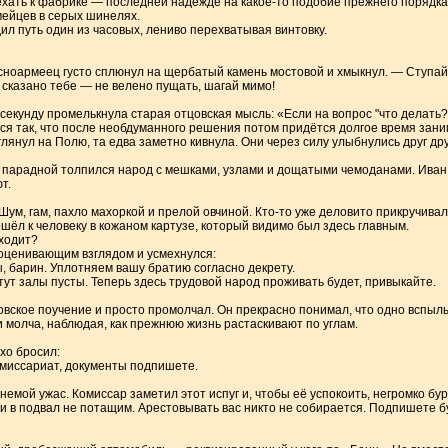
хать к фабрике — последней надежде на какое-то подобие прежнего порядка.
мейцев в серых шинелях.
ил путь один из часовых, лениво перехватывая винтовку.
сноармеец густо сплюнул на щербатый камень мостовой и хмыкнул. — Ступай, 
 сказано тебе — не велено пущать, шагай мимо!
 секунду промелькнула старая отцовская мысль: «Если на вопрос "что делать?
ься так, что после необдуманного решения потом придётся долгое время зан
глянул на Полю, та едва заметно кивнула. Они через силу улыбнулись друг дру
У парадной толпился народ с мешками, узлами и дощатыми чемоданами. Иван
т.
Шум, гам, пахло махоркой и прелой овчиной. Кто-то уже деловито прикручива
шёл к человеку в кожаном картузе, который видимо был здесь главным.
сходит?
оценивающим взглядом и усмехнулся:
 барин. Уплотняем вашу братию согласно декрету.
 тут залы пусты. Теперь здесь трудовой народ проживать будет, привыкайте.
овское поучение и просто промолчал. Он прекрасно понимал, что одно вспы
и молча, наблюдая, как прежнюю жизнь растаскивают по углам.
хо бросил:
омиссариат, документы подпишете.
 немой ужас. Комиссар заметил этот испуг и, чтобы её успокоить, негромко бур
 и в подвал не потащим. Арестовывать вас никто не собирается. Подпишете б