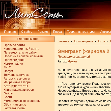
Главная
О сайте
Поэзия
Проза
Теория литературы
Авторы
Главное меню
Главная
»
Произведения
»
Проза
»
П
Правила сайта
Координационный центр
Эмигрант (жернова 2 
Путеводитель по сайту
Полезные советы новичкам
Проза пользователей
Произведения
Автор:
Ирина
Комментарии
ЛитО
Лили опустила глаза, и в тусклом св
Форум
трагедии Дуни и её мужа, знала горь
Текущие конкурсы
добьёт её быстрее, чем голод и холод
Авторские анонсы
Избранные авторы
​— Про папеньку твоего, Поленька, с
Авто(р)портреты
его из Бутырки, а куда — неизвестно.
Книги наших авторов
Новороссийске... Вроде в порту. Но 
Файлы
связи нет. Да и люди лишнего сболтн
Блоги
Мемориальные страницы
​Пелагея вернулась домой сама не св
Обратная связь
тревожном молчании; казалось, сами
Гостевая книга