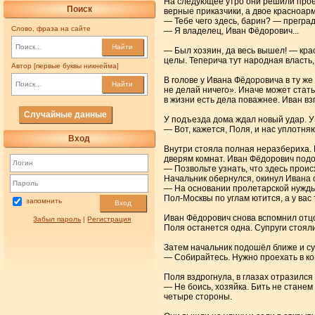
​На следующее утро они решили прое
Поиск
верные приказчики, а двое красноар
— Тебе чего здесь, барин? — преград
Слово, фраза на сайте
— Я владелец, Иван Фёдорович...
Найти
— Был хозяин, да весь вышел! — кра
целы. Теперича тут народная власть,
Автор [первые буквы никнейма]
​В голове у Ивана Фёдоровича в ту же
Найти
не делай ничего». Иначе может стат
в жизни есть дела поважнее. Иван вз
Случайные данные
​У подъезда дома ждал новый удар. 
— Вот, кажется, Поля, и нас уплотняю
Вход
​Внутри стояла полная неразбериха. 
дверям комнат. Иван Фёдорович подо
— Позвольте узнать, что здесь прои
Начальник обернулся, окинул Ивана 
— На основании пролетарской нужды,
Пол-Москвы по углам ютится, а у вас
запомнить
Вход
​Иван Фёдорович снова вспомнил отц
Забыл пароль
|
Регистрация
Поля останется одна. Супруги стоял
Затем начальник подошёл ближе и су
— Собирайтесь. Нужно проехать в к
​Поля вздрогнула, в глазах отразился
— Не боись, хозяйка. Бить не станем
четыре стороны.