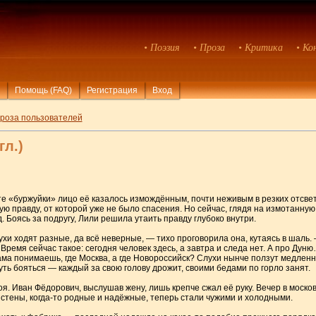
• Поэзия
• Проза
• Критика
• Ко
Помощь (FAQ)
Регистрация
Вход
роза пользователей
гл.)
ете «буржуйки» лицо её казалось измождённым, почти неживым в резких отсве
кую правду, от которой уже не было спасения. Но сейчас, глядя на измотанную
. Боясь за подругу, Лили решила утаить правду глубоко внутри.
лухи ходят разные, да всё неверные, — тихо проговорила она, кутаясь в шаль
 Время сейчас такое: сегодня человек здесь, а завтра и следа нет. А про Дуню
сама понимаешь, где Москва, а где Новороссийск? Слухи нынче ползут медленн
уть бояться — каждый за свою голову дрожит, своими бедами по горло занят.
оя. Иван Фёдорович, выслушав жену, лишь крепче сжал её руку. Вечер в моско
 стены, когда-то родные и надёжные, теперь стали чужими и холодными.