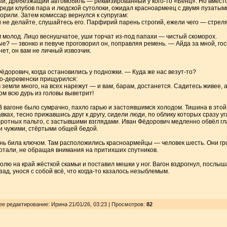
тый, дребезжащий автомобиль — реквизированный у кого-то «Бенц». Но вмест
 среди клубов пара и людской сутолоки, ожидал красноармеец с двумя пузат
ворили. Затем комиссар вернулся к супругам:
ей не делайте, слушайтесь его. Парфирий парень строгий, ежели чего — стрел
молод. Лицо веснушчатое, уши торчат из-под папахи — чистый скоморох.
е? — звонко и певуче проговорил он, поправляя ремень. — Айда за мной, гос
ет, он вам не личный извозчик.
дорович, когда остановились у подножки. — Куда же нас везут-то?
по-деревенски прищурился:
 земли много, на всех нарежут — и вам, барам, достанется. Садитесь живее, 
м всю дурь из головы выветрит!
В вагоне было сумрачно, пахло гарью и застоявшимся холодом. Тишина в этой
авках, тесно прижавшись друг к другу, сидели люди, по облику которых сразу 
бротных пальто, с застывшими взглядами. Иван Фёдорович медленно обвёл г
ли чужими, стёртыми общей бедой.
изнь била ключом. Там расположились красноармейцы — человек шесть. Они гр
хотали, не обращая внимания на притихших спутников.
лю на край жёсткой скамьи и поставил мешки у ног. Вагон вздрогнул, послыша
д, унося с собой всё, что когда-то казалось незыблемым.
ее редактирование: Ирина 21/01/26, 03:23 | Просмотров
:
82