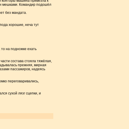
о конторы машина привезла к
ыми мешками. Командир подошёл
яет без мандата.
пода хорошие, неча тут
а то на подножке ехать
 части состава стояла тяжёлая,
угадывалась прежняя, мирная
лазами пассажиров, надеясь
омко переговаривались,
лся сухой лязг сцепки, и