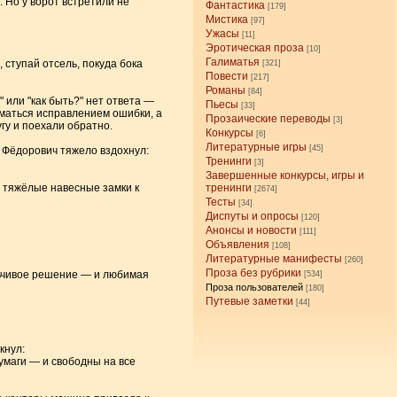
 Но у ворот встретили не
Фантастика
[179]
Мистика
[97]
Ужасы
[11]
Эротическая проза
[10]
Галиматья
ступай отсель, покуда бока
[321]
Повести
[217]
Романы
[84]
" или "как быть?" нет ответа —
Пьесы
[33]
иматься исправлением ошибки, а
Прозаические переводы
[3]
гу и поехали обратно.
Конкурсы
[6]
Литературные игры
[45]
 Фёдорович тяжело вздохнул:
Тренинги
[3]
Завершенные конкурсы, игры и
л тяжёлые навесные замки к
тренинги
[2674]
Тесты
[34]
Диспуты и опросы
[120]
Анонсы и новости
[111]
Объявления
[108]
Литературные манифесты
[260]
Проза без рубрики
льчивое решение — и любимая
[534]
Проза пользователей
[180]
Путевые заметки
[44]
кнул:
умаги — и свободны на все