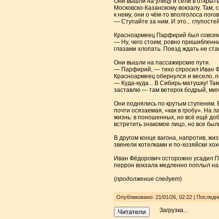
​Они вышли на улицу и сели в откры
Московско-Казанскому вокзалу. Там,
к нему, они о чём-то вполголоса пого
— Ступайте за ним. И это... глупост
​Красноармеец Парфирий был совсем 
— Ну, чего стоим, ровно пришибленны
глазами хлопать. Поезд ждать не стан
​Они вышли на пассажирские пути.
— Парфирий, — тихо спросил Иван Фё
Красноармеец обернулся и весело, 
— Куда-куда... В Сибирь-матушку! Там
заставлю — там ветерок бодрый, миго
​Они поднялись по крутым ступеням. 
почти осязаемая, «как в гробу». На л
жизнь: в поношенных, но всё ещё до
встретить знакомое лицо, но все бы
​В другом конце вагона, напротив, ж
звенели котелками и по-хозяйски хо
​Иван Фёдорович осторожно усадил По
перрон вокзала медленно поплыл наза
(
продолжение следует
)
Опубликовано: 21/01/26, 02:22 | Последн
Загрузка...
Читатели