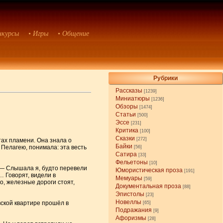
нкурсы
• Игры
• Общение
Рубрики
Рассказы
[1239]
Миниатюры
[1236]
Обзоры
[1474]
Статьи
[500]
Эссе
[231]
Критика
[100]
Сказки
[272]
тах пламени. Она знала о
Байки
 Пелагею, понимала: эта весть
[56]
Сатира
[33]
Фельетоны
[10]
. — Слышала я, будто перевели
Юмористическая проза
[191]
… Говорят, видели в
Мемуары
[59]
о, железные дороги стоят,
Документальная проза
[88]
Эпистолы
[23]
Новеллы
вской квартире прошёл в
[65]
Подражания
[9]
Афоризмы
[28]