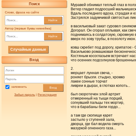
Поиск
Муравей обнимал теплый глаз в полз
Ветер гладил подросший мальчишеск
Слово, фраза на сайте
Вдаль последнего вдоха, страдая и е
Застрялся задумчивой святостью лик
Найти
в васильковый закат суровел синяком
Автор [первые буквы никнейма]
Догорал. Он сгорал оплывая, как свеч
поднимаясь в солдатскую, скромную 
Найти
вверх по зову трубы, в позолоту икон..
ковш скребет под дорогу, хрипатое:- 
Случайные данные
Васильково ромашковая бесконечност
Костяным косоглазьем встречает нас
Вход
что осенних подсолнухов брошенных 
2.
мерцает лунная свеча, -
роняет брызги. стыдно, хромко
лакеи сонные торчат
ливреи в дырах, в глотках копоть...
запомнить
Вход
был скоротечен злой артрит
Забыл пароль
|
Регистрация
отмеренный на тыщи порций,
согнувший пальцы тех мортир,
что в барабаны били гордо...
а там где скопище карет
застыло у ступеней зала,
дворца, где бал водила смерть
мазуркой огненного газа...