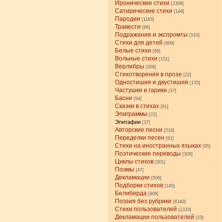
Иронические стихи
[2369]
Сатирические стихи
[149]
Пародии
[1163]
Травести
[66]
Подражания и экспромты
[510]
Стихи для детей
[869]
Белые стихи
[88]
Вольные стихи
[151]
Верлибры
[309]
Стихотворения в прозе
[22]
Одностишия и двустишия
[135]
Частушки и гарики
[37]
Басни
[94]
Сказки в стихах
[81]
Эпиграммы
[22]
Эпитафии
[37]
Авторские песни
[516]
Переделки песен
[61]
Стихи на иностранных языках
[95]
Поэтические переводы
[306]
Циклы стихов
[301]
Поэмы
[47]
Декламации
[506]
Подборки стихов
[145]
Белиберда
[906]
Поэзия без рубрики
[8340]
Стихи пользователей
[1333]
Декламации пользователей
[23]