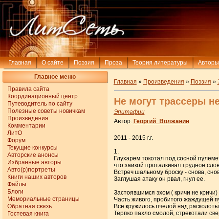
Главная
О сайте
Поэзия
Проза
Теория литературы
Авторы
Главное меню
Главная
»
Произведения
»
Поэзия
»
Правила сайта
Координационный центр
Не могут трассеры н
Путеводитель по сайту
Полезные советы новичкам
Эпитафии
Произведения
Автор:
Георгий_Волжанин
Комментарии
ЛитО
2011 - 2015 г.г.
Форум
Текущие конкурсы
1.
Авторские анонсы
Глухарем токотал под сосной пулеме
Избранные авторы
что заикой проталкивал трудное слов
Авто(р)портреты
Встреч шальному броску - снова, сно
Книги наших авторов
Заглушая атаку он рвал, гнул ее.
Файлы
Блоги
Застоявшимся эхом ( кричи не кричи)
Мемориальные страницы
Часть живого, пробитого жаждущей п
Обратная связь
Все кружилось пчелой над расколоты
Терпко пахло смолой, стрекотали све
Гостевая книга