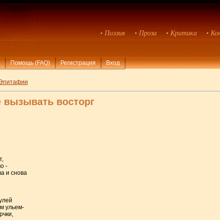
• Поэзия
• Проза
• Критика
• Ко
Помощь (FAQ)
Регистрация
Вход
Эпитафии
е вызывать восторг
т,
о -
ва и снова
улей
м ульем-
рчки,