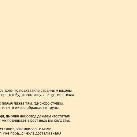
рь, кого- то подхватило странным вихрем.
рь, как будто вскрикнула, и тут же стихла.
ж пламя лижет там, где скоро ступим.
 тот что живое обращает в трупы.
орг, дырявя небосвод дождем хвостатым.
к, уж поднимает в рост ведь мы солдаты.
из тянет, вспомнилось о маме.
 Уже пора...с чехла достали знамя.