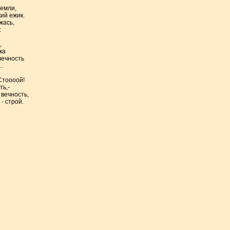
емли,
ий ежик.
жась,
:
,
ка
вечность
.
Стоооой!
ь,-
 вечность,
- строй.