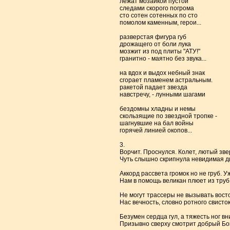
лежат мозаикой пустой
следами скорого погрома
сто сотен сотенных по сто
помолом каменным, герои...
разверстая фигура губ
дрожащего от боли лука
мозжит из под плиты "АТУ!"
гранитно - маятно без звука...
на вдох и выдох небный знак
сгорает пламенем астральным.
ракетой падает звезда
навстречу, - лунными шагами
бездомны хладны и немы
скользящие по звездной тропке -
шагнувшие на бал войны
горячей линией окопов...
3.
Ворчит. Проснулся. Колет, лютый зве
Чуть слышно скрипнула невидимая две
Аккорд рассвета громок но не груб. У
Нам в помощь великан плюет из труб,
Не могут трассеры не вызывать вост
Нас вечность, словно ротного свисто
Безумен сердца гул, а тяжесть ног вн
Призывно сверху смотрит добрый Бог.