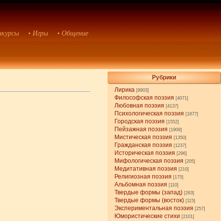
нкурсы
• Игры
• Общение
Рубрики
Лирика
[8903]
Философская поэзия
[4071]
Любовная поэзия
[4137]
Психологическая поэзия
[1877]
Городская поэзия
[1552]
Пейзажная поэзия
[1909]
Мистическая поэзия
[1350]
Гражданская поэзия
[1237]
Историческая поэзия
[296]
Мифологическая поэзия
[205]
Медитативная поэзия
[210]
Религиозная поэзия
[175]
Альбомная поэзия
[110]
Твердые формы (запад)
[263]
Твердые формы (восток)
[115]
Экспериментальная поэзия
[257]
Юмористические стихи
[2101]