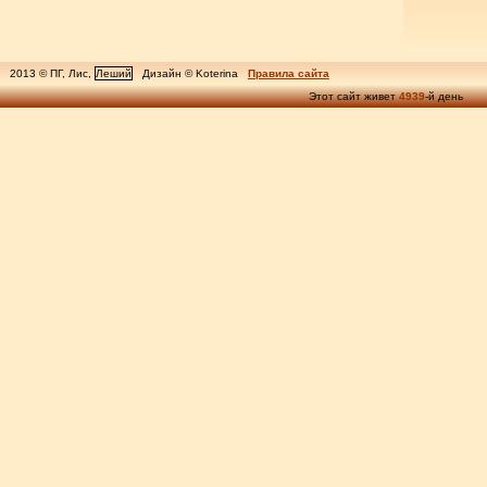
2013 © ПГ, Лис,
Леший
Дизайн © Koterina
Правила сайта
Этот сайт живет
4939
-й день