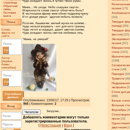
Чудо рождает жизнь в чутких твоих руках,
страницы
Религиозна
Обратная
Мама... Не уходи. Небо снаружи смугло.
поэзия
[175]
связь
Искренности слова смогут облегчить боль?
Гостевая
Альбомная п
В чистеньком фраке мим обнял подружку-куклу
книга
И от дождя укрыл: "другом побыть позволь"
[110]
Твердые фо
Поиск
Розочки, башмачки, милый жучок на шляпке...
(запад)
[263]
Чудо нельзя взорвать - нет для него границ:
Слово,
Чудо летит в сердцах, дарит цветов охапки,
Твердые фо
фраза на
Чудо рождает жизнь светом любимых лиц.
(восток)
[115]
сайте
Эксперимен
"Мама, не умирай"
поэзия
[257]
Юмористиче
Найти
стихи
[2101]
Иронические
Автор
[2369]
[первые
буквы
Сатирически
никнейма]
стихи
[149]
Пародии
[11
Травести
[66
Найти
Подражания
экспромты
[5
Стихи для д
Случайные
[869]
данные
Опубликовано: 13/05/17, 17:29 | Просмотров
:
Белые стихи
966
| Комментариев:
2
Вольные сти
Вход
Верлибры
[3
Загрузка...
Читатели
Стихотворен
Добавлять комментарии могут только
прозе
[22]
зарегистрированные пользователи.
Одностишия
[
Регистрация
|
Вход
]
двустишия
[1
Все комментарии: