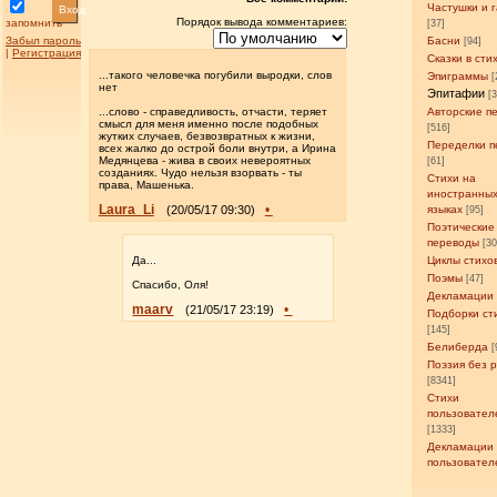
Частушки и 
Вход
Порядок вывода комментариев:
запомнить
[37]
Забыл пароль
Басни
[94]
|
Регистрация
Сказки в сти
...такого человечка погубили выродки, слов
Эпиграммы
[
нет
Эпитафии
[
...слово - справедливость, отчасти, теряет
Авторские п
смысл для меня именно после подобных
[516]
жутких случаев, безвозвратных к жизни,
Переделки п
всех жалко до острой боли внутри, а Ирина
Медянцева - жива в своих невероятных
[61]
созданиях. Чудо нельзя взорвать - ты
Стихи на
права, Машенька.
иностранны
Laura_Li
•
(20/05/17 09:30)
языках
[95]
Поэтические
переводы
[3
Да...
Циклы стихо
Поэмы
[47]
Спасибо, Оля!
Декламации
maarv
•
(21/05/17 23:19)
Подборки ст
[145]
Белиберда
[
Поэзия без 
[8341]
Стихи
пользовател
[1333]
Декламации
пользовател