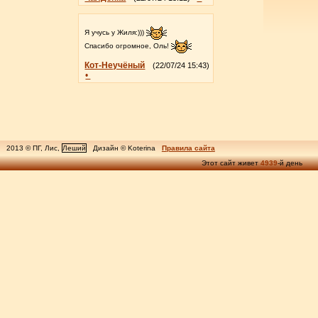
Я учусь у Жиля:)))
Спасибо огромное, Оль!
Кот-Неучёный
(22/07/24 15:43)
•
2013 © ПГ, Лис,
Леший
Дизайн © Koterina
Правила сайта
Этот сайт живет
4939
-й день