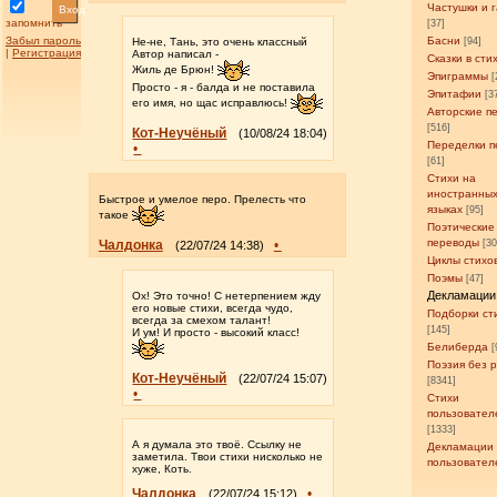
Частушки и 
Вход
запомнить
[37]
Забыл пароль
Басни
Не-не, Тань, это очень классный
[94]
|
Регистрация
Автор написал -
Сказки в сти
Жиль де Брюн!
Эпиграммы
[
Просто - я - балда и не поставила
Эпитафии
[3
его имя, но щас исправлюсь!
Авторские п
[516]
Кот-Неучёный
(10/08/24 18:04)
Переделки п
•
[61]
Стихи на
иностранны
Быстрое и умелое перо. Прелесть что
языках
[95]
такое
Поэтические
переводы
Чалдонка
•
[3
(22/07/24 14:38)
Циклы стихо
Поэмы
[47]
Декламации
Ох! Это точно! С нетерпением жду
его новые стихи, всегда чудо,
Подборки ст
всегда за смехом талант!
[145]
И ум! И просто - высокий класс!
Белиберда
[
Поэзия без 
Кот-Неучёный
(22/07/24 15:07)
[8341]
•
Стихи
пользовател
[1333]
А я думала это твоё. Ссылку не
Декламации
заметила. Твои стихи нисколько не
пользовател
хуже, Коть.
Чалдонка
•
(22/07/24 15:12)