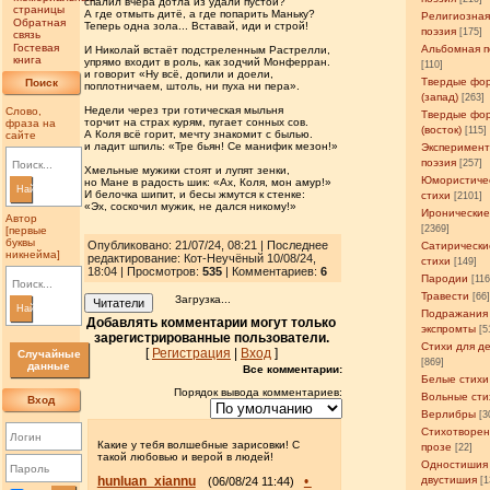
спалил вчера дотла из удали пустой?
страницы
А где отмыть дитё, а где попарить Маньку?
Религиозна
Обратная
Теперь одна зола... Вставай, иди и строй!
поэзия
[175]
связь
Гостевая
Альбомная п
И Николай встаёт подстреленным Растрелли,
книга
упрямо входит в роль, как зодчий Монферран.
[110]
и говорит «Ну всё, допили и доели,
Твердые фо
Поиск
поплотничаем, штоль, ни пуха ни пера».
(запад)
[263]
Недели через три готическая мыльня
Слово,
Твердые фо
торчит на страх курям, пугает сонных сов.
фраза на
(восток)
[115]
А Коля всё горит, мечту знакомит с былью.
сайте
и ладит шпиль: «Тре бьян! Се манифик мезон!»
Эксперимен
поэзия
[257]
Хмельные мужики стоят и лупят зенки,
Юмористиче
но Мане в радость шик: «Ах, Коля, мон амур!»
Найти
И белочка шипит, и бесы жмутся к стенке:
стихи
[2101]
«Эх, соскочил мужик, не дался никому!»
Иронические
Автор
[2369]
[первые
буквы
Опубликовано: 21/07/24, 08:21 | Последнее
Сатирически
никнейма]
редактирование: Кот-Неучёный 10/08/24,
стихи
[149]
18:04 | Просмотров
:
535
| Комментариев:
6
Пародии
[11
Травести
[66
Загрузка...
Читатели
Найти
Подражания
Добавлять комментарии могут только
экспромты
[5
зарегистрированные пользователи.
Стихи для д
[
Регистрация
|
Вход
]
Случайные
[869]
данные
Все комментарии:
Белые стихи
Порядок вывода комментариев:
Вольные сти
Вход
Верлибры
[3
Стихотворен
Какие у тебя волшебные зарисовки! С
прозе
[22]
такой любовью и верой в людей!
Одностишия
hunluan_xiannu
•
двустишия
(06/08/24 11:44)
[1