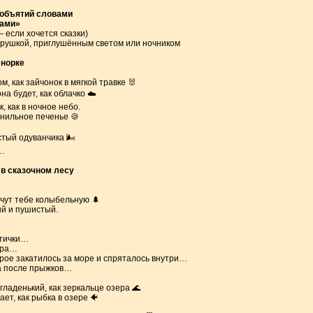
бъятий словами
ками»
— если хочется сказки)
грушкой, приглушённым светом или ночником
 норке
м, как зайчонок в мягкой травке 🐰
а будет, как облачко ☁️
, как в ночное небо.
нильное печенье 🍪
тый одуванчика 🌬️
…
 в сказочном лесу
чут тебе колыбельную 🌲
ый и пушистый.
птички…
тра…
орое закатилось за море и спряталось внутри…
ка после прыжков…
гладенький, как зеркальце озера 🌊
ет, как рыбка в озере 🐠