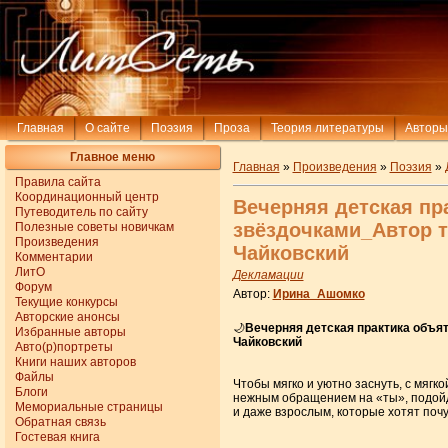
Главная
О сайте
Поэзия
Проза
Теория литературы
Авторы
Главное меню
Главная
»
Произведения
»
Поэзия
»
Правила сайта
Координационный центр
Вечерняя детская пр
Путеводитель по сайту
звёздочками_Автор 
Полезные советы новичкам
Произведения
Чайковский
Комментарии
ЛитО
Декламации
Форум
Автор:
Ирина_Ашомко
Текущие конкурсы
Авторские анонсы
🌙
Вечерняя детская практика объя
Избранные авторы
Чайковский
Авто(р)портреты
Книги наших авторов
Файлы
Чтобы мягко и уютно заснуть, с мяг
Блоги
нежным обращением на «ты», подойдё
Мемориальные страницы
и даже взрослым, которые хотят поч
Обратная связь
Гостевая книга