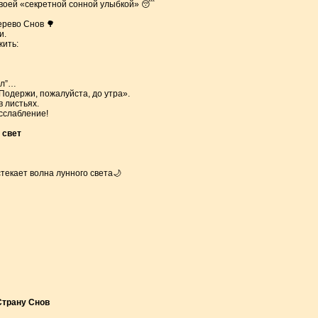
своей «секретной сонной улыбкой» 😴
ерево Снов 🌳
и.
ить:
ыл”…
Подержи, пожалуйста, до утра».
в листьях.
сслабление!
 свет
стекает волна лунного света🌙
…
Страну Снов