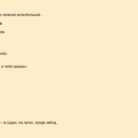
но нежная колыбельная…
а
ем.
ебо.
 я тебя храню».
 в садах, на лугах, среди звёзд...