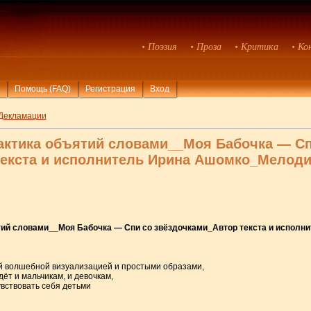
• Поэзия
• Проза
• Критика
• Ко
Помощь (FAQ)
Регистрация
Вход
Декламации
актика объятий словами__Моя Бабочка — Сп
текста и исполнитель Ирина Ашомко_Мелод
тий словами__Моя Бабочка — Спи со звёздочками_Автор текста и испол
кой волшебной визуализацией и простыми образами,
т и мальчикам, и девочкам,
увствовать себя детьми