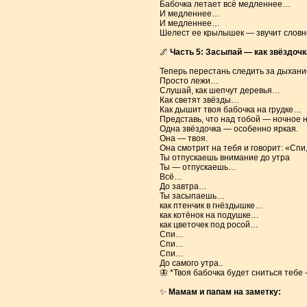
Бабочка летает всё медленнее…
И медленнее…
И медленнее…
Шелест ее крылышек — звучит слов
🌌
Часть 5: Засыпай — как звёздочк
Теперь перестань следить за дыхани
Просто лежи…
Слушай, как шепчут деревья…
Как светят звёзды…
Как дышит твоя бабочка на грудке…
Представь, что над тобой — ночное н
Одна звёздочка — особенно яркая.
Она — твоя.
Она смотрит на тебя и говорит: «Спи,
Ты отпускаешь внимание до утра
Ты — отпускаешь…
Всё…
До завтра…
Ты засыпаешь…
как птенчик в гнёздышке…
как котёнок на подушке…
как цветочек под росой…
Спи…
Спи…
Спи…
До самого утра..
🦋 *Твоя бабочка будет сниться тебе —
✨
Мамам и папам на заметку: