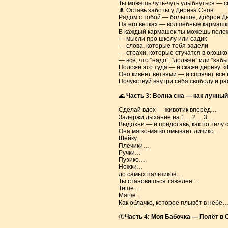
Ты можешь чуть-чуть улыбнуться — 
🌲 Оставь заботы у Дерева Снов
Рядом с тобой — большое, доброе Д
На его ветках — волшебные кармашк
В каждый кармашек ты можешь полож
— мысли про школу или садик
— слова, которые тебя задели
— страхи, которые стучатся в окошко
— всё, что “надо”, “должен” или “заб
Положи это туда — и скажи дереву: «
Оно кивнёт ветвями — и спрячет всё 
Почувствуй внутри себя свободу и ра
🌊
Часть 3: Волна сна — как лунный
Сделай вдох — животик вперёд…
Задержи дыхание на 1… 2… 3…
Выдохни — и представь, как по телу 
Она мягко-мягко омывает личико…
Шейку…
Плечики…
Ручки…
Пузико…
Ножки…
до самых пальчиков…
Ты становишься тяжелее…
Тише…
Мягче…
Как облачко, которое плывёт в небе
🦋
Часть 4: Моя Бабочка — Полёт в 