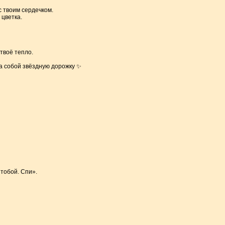
с твоим сердечком.
 цветка.
 твоё тепло.
за собой звёздную дорожку ✨
 тобой. Спи».