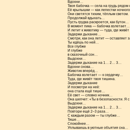
Вдохни…
Твоя бабочка — села на грудь рядом 
Её крылышки — как лепестки ночного
Они светятся тихим, тёплым светом.
Продолжай вдыхать…
Пусть грудка раскроется, как бутон…
В момент пика — бабочка взлетает…
И летит к животику — туда, где живёт
Задержи дыхание…
Смотри, как она летит — оставляет 
Ты идёшь по ней…
Все глубже
И глубже
в сказочный сон…
Выдохни…
Задержи дыхание на 1… 2… 3…
Вдохни снова…
Животик вперёд…
Бабочка взлетает — к сердечку…
Туда, где живёт твоя тишина.
Задержи дыхание
И посмотри на неё:
она стала ещё тише…
Её свет — словно ночник…
Она шепчет: «Ты в безопасности. Я с
Выдохни…
Задержи дыхание на 1… 2… 3…
Повтори ещё 2–3 раза…
С каждым разом — ты глубже…
Тише…
Спокойнее…
Уплываешь в уютные объятия сна…