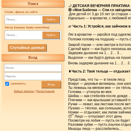
Поиск
🌙
ДЕТСКАЯ ВЕЧЕРНЯЯ ПРАКТИКА о
🦋 «Моя Бабочка — Спи со звёздоч
Слово, фраза на сайте
.Для детей от 3 до 10 лет (и старше 
Идеально — в кроватке, с любимой и
Найти
🌿
Часть 1: Устройся, как зайчонок в
Автор [первые буквы никнейма]
Ляг в кроватке — укройся под одеялко
Найти
Положи головку на подушку — пусть он
Закрой глазки — или смотри в потолок
Случайные данные
Сделай вдох — как будто нюхаешь ва
Задержи дыхание на 1… 2… 3…
Вход
Выдохни — как будто дуешь на пушис
Вновь задержи дыхание на 1… 2… 3
🌲
Часть 2: Твоё тельце — отдыхает
Представь, что ты — в тихом лесу.
Вокруг — деревья-великаны, они шеп
запомнить
Вход
Ты лежишь на мягком мхе — он тёпл
Забыл пароль
|
Регистрация
Головка — утонула во мхе.
Шейка — как стебелёк после дождя…
Плечики — как крылышки уставшей 
Ручки — лежат, как листики после ве
Пузико — тёплое, как солнышко, кот
Ножки — отдыхают, как лапки зайчи
😴 Лицо — отпускает этот день
Посмотри на лобик — пусть он будет 
Разожми зубки — пусть язычок отдыха
Мышцы лица — расслабились…