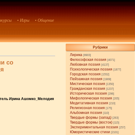
нкурсы
• Игры
• Общение
Рубрики
Лирика
[8903]
Философская поэзия
[4071]
и со
Любовная поэзия
[4137]
ия
Психологическая поэзия
[1877]
Городская поэзия
[1552]
Пейзажная поэзия
[1909]
Мистическая поэзия
[1350]
Гражданская поэзия
[1237]
Историческая поэзия
[296]
Мифологическая поэзия
нитель Ирина Ашомко_Мелодия
[205]
Медитативная поэзия
[210]
Религиозная поэзия
[175]
Альбомная поэзия
[110]
Твердые формы (запад)
[263]
Твердые формы (восток)
[115]
Экспериментальная поэзия
[257]
Юмористические стихи
[2101]