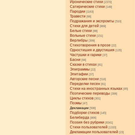
Иронические стихи
[2370]
Сатирические стихи
[149]
Пародии
[1163]
Травести
[66]
Подражания и экспромты
[510]
Стихи для детей
[869]
Белые стихи
[88]
Вольные стихи
[151]
Верлибры
[309]
Стихотворения в прозе
[22]
Одностишия и двустишия
[135]
Частушки и гарики
[37]
Басни
[94]
Сказки в стихах
[81]
Эпиграммы
[22]
Эпитафии
[37]
Авторские песни
[516]
Переделки песен
[61]
Стихи на иностранных языках
[95]
Поэтические переводы
[306]
Циклы стихов
[301]
Поэмы
[47]
Декламации
[506]
Подборки стихов
[145]
Белиберда
[906]
Поэзия без рубрики
[8341]
Стихи пользователей
[1333]
Декламации пользователей
[23]