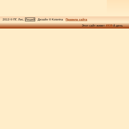
2013 © ПГ, Лис,
Леший
Дизайн © Koterina
Правила сайта
Этот сайт живет
4938
-й день