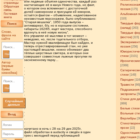
или ледяные объятия одиночества, каждый раз
страницы
Религиозна
настигающие её в канун Нового года, но факт,
Обратная
о котором она вспоминает с достаточной
поэзия
[175]
связь
долей самоиронии и присущим ей юмором,
Гостевая
Альбомная п
остаётся фактом – объявление, надиктованное
книга
неизвестным персонажем, было опубликовано:
[110]
"Старая вешалка", 1950 года выпуска –
Твердые фо
Поиск
антиквариат, б/у, но в хорошем состоянии,
(запад)
[263]
габариты 162/65, ищет мастера, способного
Слово,
вдохнуть в неё новую жизнь".
Твердые фо
фраза на
Кто управлял её мыслями в тот момент –
(восток)
[115]
сайте
неведомо, но, после тщательного отбора,
Эксперимен
Мастер нужной квалификации был найден, и
теперь отреставрированный стан, но уже
поэзия
[256]
настоящей вешалки, нежно обнимают два
Юмористиче
тёплых шерстяных свитера, в которых они
Найти
стихи
[2101]
совершают совместные лыжные прогулки по
заснеженному парку…
Иронические
Автор
[2369]
[первые
​.
буквы
​.
Сатирически
никнейма]
​.
стихи
[149]
​.
Пародии
[11
​.
​.
Травести
[66
​.
Найти
Подражания
​.
экспромты
​.
[5
​.
Стихи для д
Случайные
​.
[869]
данные
​.
​.
Белые стихи
​.
Вольные сти
Вход
​.
​.
Верлибры
[3
​.
Стихотворен
​.
прозе
[22]
​начитано в ночь с 28 на 29 дек 2025г,
​файл обработан в audacity и сведён в один
Одностишия
трек с мелодией перед публикацией
двустишия
[1