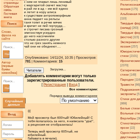
с ним не плавал лишь ленивый
страницы
Религиозна
с маргаритой скачет мастер
Обратная
в рай ли в ад – им всё едино
поэзия
[175]
связь
и летит в нору алиса
Гостевая
Альбомная п
к существам антропоморфным
книга
[110]
анна падает на рельсы
таня топит в речке мячик
Твердые фо
Поиск
и кричит не пей гертруда…
(запад)
[263]
и строчит писака грозный
Слово,
эпигонствуя усердно
Твердые фо
фраза на
до него насочиняли
(восток)
[115]
сайте
столько разного другие
Эксперимен
что не грех занять немного
чай они не обеднеют….
поэзия
[257]
Юмористиче
Найти
стихи
[2101]
Опубликовано: 14/11/24, 10:35 | Просмотров
:
Иронические
781
| Комментариев:
15
Автор
[2370]
[первые
буквы
Загрузка...
Читатели
Сатирически
никнейма]
стихи
[149]
Добавлять комментарии могут только
Пародии
зарегистрированные пользователи.
[11
[
Регистрация
|
Вход
]
Травести
[66
Найти
Все комментарии:
Подражания
экспромты
[5
Порядок вывода комментариев:
Стихи для д
Случайные
[869]
данные
Белые стихи
(((
Вольные сти
Вход
Мой просмотр был 600тый! Юбилейный! С
Верлибры
[3
тебя полагалось за него, я написала "ура!",
Стихотворен
а рецензия не отобразилась!
прозе
[22]
Теперь мой просмотр 605тый, не
Одностишия
юбилейный.
двустишия
[1
Гайавата в печали).