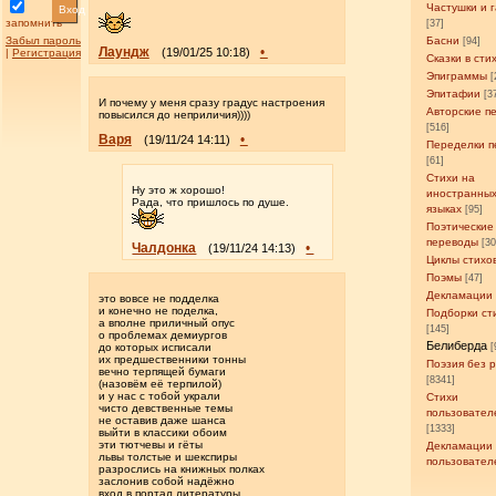
Частушки и 
Вход
запомнить
[37]
Забыл пароль
Басни
[94]
Лаундж
•
(19/01/25 10:18)
|
Регистрация
Сказки в сти
Эпиграммы
[
Эпитафии
[3
И почему у меня сразу градус настроения
Авторские п
повысился до неприличия))))
[516]
Варя
•
(19/11/24 14:11)
Переделки п
[61]
Стихи на
Ну это ж хорошо!
иностранны
Рада, что пришлось по душе.
языках
[95]
Поэтические
переводы
[3
Чалдонка
•
(19/11/24 14:13)
Циклы стихо
Поэмы
[47]
Декламации
это вовсе не подделка
и конечно не поделка,
Подборки ст
а вполне приличный опус
[145]
о проблемах демиургов
Белиберда
до которых исписали
[
их предшественники тонны
Поэзия без 
вечно терпящей бумаги
[8341]
(назовём её терпилой)
и у нас с тобой украли
Стихи
чисто девственные темы
пользовател
не оставив даже шанса
[1333]
выйти в классики обоим
эти тютчевы и гёты
Декламации
львы толстые и шекспиры
пользовател
разрослись на книжных полках
заслонив собой надёжно
вход в портал литературы