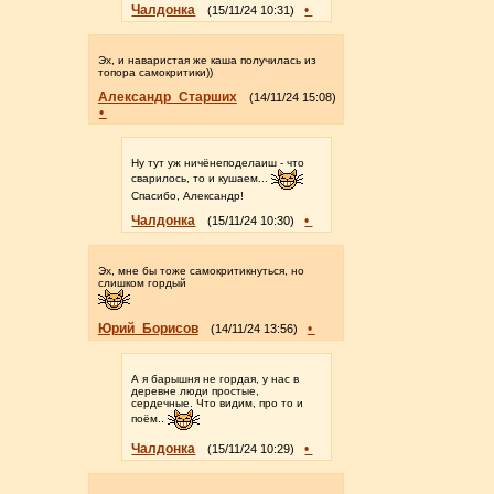
Чалдонка
•
(15/11/24 10:31)
Эх, и наваристая же каша получилась из
топора самокритики))
Александр_Старших
(14/11/24 15:08)
•
Ну тут уж ничёнеподелаиш - что
сварилось, то и кушаем...
Спасибо, Александр!
Чалдонка
•
(15/11/24 10:30)
Эх, мне бы тоже самокритикнуться, но
слишком гордый
Юрий_Борисов
•
(14/11/24 13:56)
А я барышня не гордая, у нас в
деревне люди простые,
сердечные. Что видим, про то и
поём..
Чалдонка
•
(15/11/24 10:29)