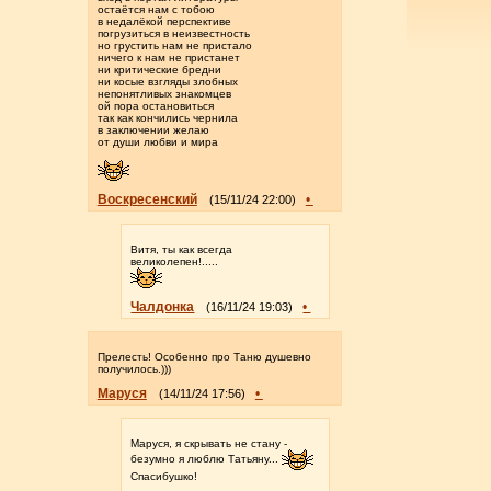
остаётся нам с тобою
в недалёкой перспективе
погрузиться в неизвестность
но грустить нам не пристало
ничего к нам не пристанет
ни критические бредни
ни косые взгляды злобных
непонятливых знакомцев
ой пора остановиться
так как кончились чернила
в заключении желаю
от души любви и мира
Воскресенский
•
(15/11/24 22:00)
Витя, ты как всегда
великолепен!.....
Чалдонка
•
(16/11/24 19:03)
Прелесть! Особенно про Таню душевно
получилось.)))
Маруся
•
(14/11/24 17:56)
Маруся, я скрывать не стану -
безумно я люблю Татьяну...
Спасибушко!