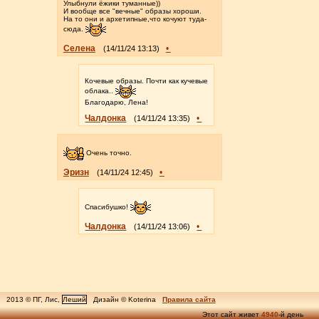
Улыбнули ёжики туманные))
И вообще все "вечные" образы хороши.
На то они и архетипные,что кочуют туда-
сюда.
Селена
•
(14/11/24 13:13)
Кочевые образы. Почти как кучевые
облака..
Благодарю, Лена!
Чалдонка
•
(14/11/24 13:35)
Очень точно.
Эризн
•
(14/11/24 12:45)
Спасибушко!
Чалдонка
•
(14/11/24 13:06)
2013 © ПГ, Лис,
Леший
Дизайн © Koterina
Правила сайта
Этот сайт живет
4940
-й день