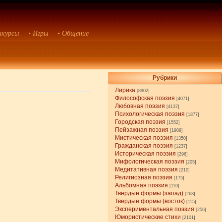
нкурсы
• Игры
• Общение
Рубрики
Лирика
[8902]
Философская поэзия
[4071]
Любовная поэзия
[4137]
Психологическая поэзия
[1877]
Городская поэзия
[1552]
Пейзажная поэзия
[1909]
Мистическая поэзия
[1350]
Гражданская поэзия
[1237]
Историческая поэзия
[296]
Мифологическая поэзия
[205]
Медитативная поэзия
[210]
Религиозная поэзия
[175]
Альбомная поэзия
[110]
Твердые формы (запад)
[263]
Твердые формы (восток)
[115]
Экспериментальная поэзия
[256]
Юмористические стихи
[2101]