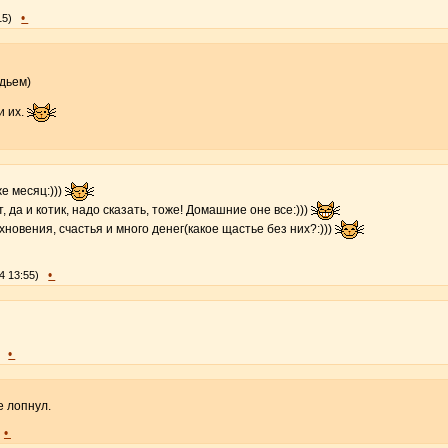
•
15)
дьем)
и их.
е месяц:)))
 да и котик, надо сказать, тоже! Домашние оне все:)))
хновения, счастья и много денег(какое щастье без них?:)))
•
4 13:55)
•
е лопнул.
•