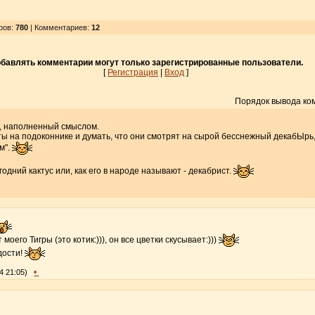
ров
:
780
| Комментариев:
12
бавлять комментарии могут только зарегистрированные пользователи.
[
Регистрация
|
Вход
]
Порядок вывода ко
, наполненный смыслом.
ты на подоконнике и думать, что они смотрят на сырой бесснежный декабЫрь, 
м".
годний кактус или, как его в народе называют - декабрист.
 моего Тигры (это котик:))), он все цветки скусывает:)))
дости!
•
4 21:05)