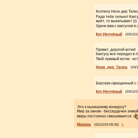
Коллега Неон дер Талец
Рада тебе сильно! Какту
жрёт, то выкапывает:)))
Удачи вам с кактусом и
Кот-Неучёный
(03/12/2
Привет, дорогой котик!
Кактусу все передал в 
Твой лукавый котик - и
Неон_дер_Талец
(03/
Берсерк скрещенный с 
Кот-Неучёный
(03/12/2
Это к нынешнему конкурсу?
Мир за окном - бессердечен зимой
миры постоянно смешиваются.
Марара
•
(02/12/24 09:26)