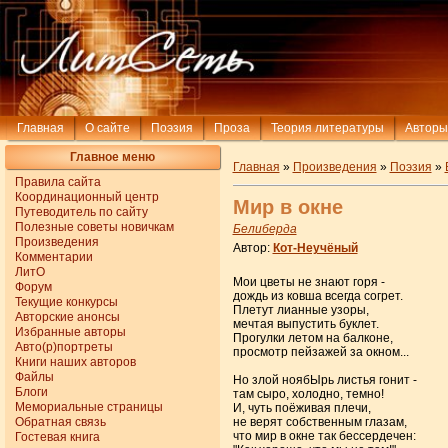
Главная
О сайте
Поэзия
Проза
Теория литературы
Авторы
Главное меню
Главная
»
Произведения
»
Поэзия
»
Правила сайта
Координационный центр
Мир в окне
Путеводитель по сайту
Полезные советы новичкам
Белиберда
Произведения
Автор:
Кот-Неучёный
Комментарии
ЛитО
Мои цветы не знают горя -
Форум
дождь из ковша всегда согрет.
Текущие конкурсы
Плетут лианные узоры,
Авторские анонсы
мечтая выпустить буклет.
Избранные авторы
Прогулки летом на балконе,
Авто(р)портреты
просмотр пейзажей за окном...
Книги наших авторов
Файлы
Но злой ноябЫрь листья гонит -
Блоги
там сыро, холодно, темно!
Мемориальные страницы
И, чуть поёживая плечи,
Обратная связь
не верят собственным глазам,
что мир в окне так бессердечен:
Гостевая книга