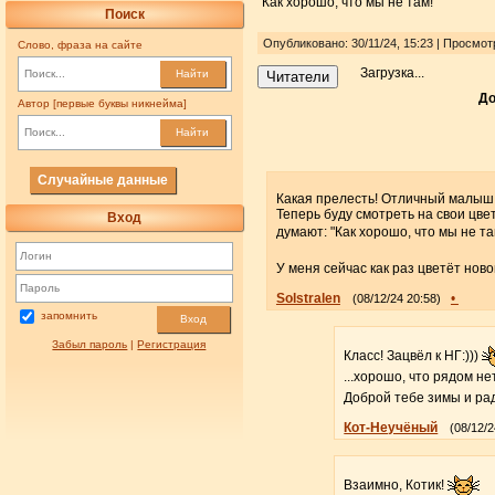
"Как хорошо, что мы не там!"
Поиск
Опубликовано: 30/11/24, 15:23 | Просмот
Слово, фраза на сайте
Загрузка...
Найти
Читатели
До
Автор [первые буквы никнейма]
Найти
Случайные данные
Какая прелесть! Отличный малыш
Теперь буду смотреть на свои цве
Вход
думают: "Как хорошо, что мы не та
У меня сейчас как раз цветёт ново
Solstralen
•
(08/12/24 20:58)
запомнить
Вход
Забыл пароль
|
Регистрация
Класс! Зацвёл к НГ:)))
...хорошо, что рядом нет
Доброй тебе зимы и ра
Кот-Неучёный
(08/12/2
Взаимно, Котик!