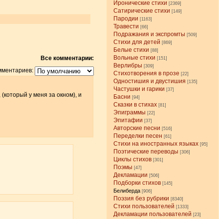
Иронические стихи
[2369]
Сатирические стихи
[149]
Пародии
[1163]
Травести
[66]
Подражания и экспромты
[509]
Стихи для детей
[869]
Белые стихи
[88]
Вольные стихи
Все комментарии:
[151]
Верлибры
[309]
мментариев:
Стихотворения в прозе
[22]
Одностишия и двустишия
[135]
Частушки и гарики
[37]
(который у меня за окном), и
Басни
[94]
Сказки в стихах
[81]
Эпиграммы
[22]
Эпитафии
[37]
Авторские песни
[516]
Переделки песен
[61]
Стихи на иностранных языках
[95]
Поэтические переводы
[306]
Циклы стихов
[301]
Поэмы
[47]
Декламации
[506]
Подборки стихов
[145]
Белиберда
[906]
Поэзия без рубрики
[8340]
Стихи пользователей
[1333]
Декламации пользователей
[23]