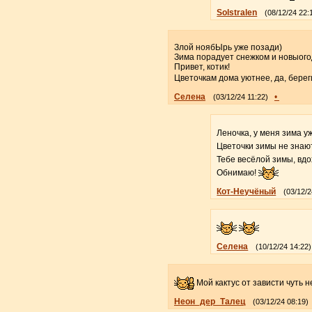
Solstralen
(08/12/24 22:
Злой ноябЫрь уже позади)
Зима порадует снежком и новыого
Привет, котик!
Цветочкам дома уютнее, да, берег
Селена
•
(03/12/24 11:22)
Леночка, у меня зима уж
Цветочки зимы не знают,
Тебе весёлой зимы, вдо
Обнимаю!
Кот-Неучёный
(03/12/2
Селена
(10/12/24 14:22)
Мой кактус от зависти чуть н
Неон_дер_Талец
(03/12/24 08:19)