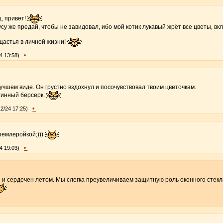
, привет!
су же предай, чтобы не завидовал, ибо мой котик лукавый жрёт все цветы, вкл
 щастья в личной жизни!
•
4 13:58)
лучшем виде. Он грустно вздохнул и посочувствовал твоим цветочкам.
стинный берсерк.
•
12/24 17:25)
землеройкой;)))
•
4 19:03)
 и сердечен летом. Мы слегка преувеличиваем защитную роль оконного стекла