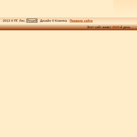
2013 © ПГ, Лис,
Леший
Дизайн © Koterina
Правила сайта
Этот сайт живет
4940
-й день