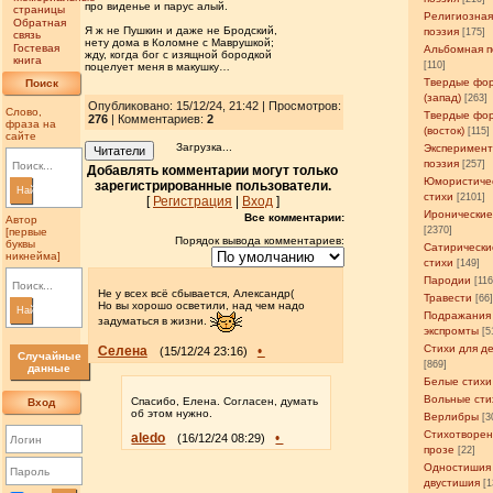
про виденье и парус алый.
страницы
Религиозна
Обратная
Я ж не Пушкин и даже не Бродский,
поэзия
[175]
связь
нету дома в Коломне с Маврушкой;
Гостевая
Альбомная п
жду, когда бог с изящной бородкой
книга
[110]
поцелует меня в макушку…
Твердые фо
Поиск
(запад)
[263]
Опубликовано: 15/12/24, 21:42 | Просмотров
:
Слово,
Твердые фо
276
| Комментариев:
2
фраза на
(восток)
[115]
сайте
Загрузка...
Эксперимен
Читатели
поэзия
[257]
Добавлять комментарии могут только
Юмористиче
зарегистрированные пользователи.
Найти
стихи
[2101]
[
Регистрация
|
Вход
]
Иронические
Все комментарии:
Автор
[2370]
[первые
Порядок вывода комментариев:
буквы
Сатирически
никнейма]
стихи
[149]
Пародии
[11
Не у всех всё сбывается, Александр(
Травести
[66
Но вы хорошо осветили, над чем надо
Найти
Подражания
задуматься в жизни.
экспромты
[5
Стихи для д
Селена
•
(15/12/24 23:16)
Случайные
[869]
данные
Белые стихи
Вольные сти
Спасибо, Елена. Согласен, думать
Вход
об этом нужно.
Верлибры
[3
Стихотворен
aledo
•
(16/12/24 08:29)
прозе
[22]
Одностишия
двустишия
[1