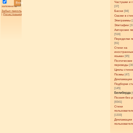
Частушки и 
Вход
запомнить
[37]
Забыл пароль
Басни
[94]
|
Регистрация
Сказки в сти
Эпиграммы
[
Эпитафии
[3
Авторские п
[516]
Переделки п
[61]
Стихи на
иностранны
языках
[95]
Поэтические
переводы
[3
Циклы стихо
Поэмы
[47]
Декламации
Подборки ст
[145]
Белиберда
[
Поэзия без 
[8341]
Стихи
пользовател
[1333]
Декламации
пользовател