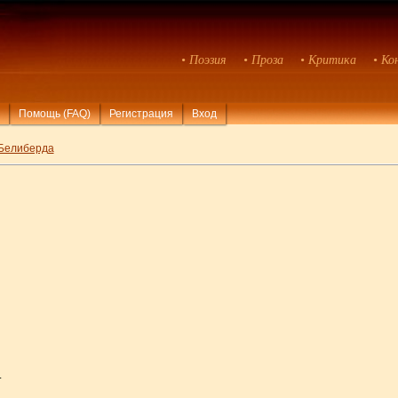
• Поэзия
• Проза
• Критика
• Ко
Помощь (FAQ)
Регистрация
Вход
Белиберда
.