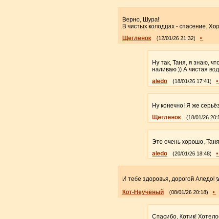
Верно, Шура!
В чистых колодцах - спасение. Хо
Щегленок
•
(12/01/26 21:32)
Ну так, Таня, я знаю, ч
наливаю )) А чистая вод
aledo
(18/01/26 17:41)
Ну конечно! Я же серьё
Щегленок
(18/01/26 20:
Это очень хорошо, Тан
aledo
(20/01/26 18:48)
И тебе здоровья, дорогой Аледо!
Кот-Неучёный
•
(08/01/26 20:18)
Спасибо, Котик! Хотелос