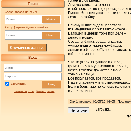
лазер и скальпель.
Поиск
Друг человека – это лопата,
в ней перспектива, здоровье, зарплат
Слово, фраза на сайте
Вместо больниц докторишки за плат
лечат по скайпу.
Найти
Некому нынче сидеть у постели,
Автор [первые буквы никнейма]
вся медицина с приставкою «теле».
Батюшки в церкви тоже при деле –
Найти
денно и нощно.
Созданы банки, розданы карты,
умные дяди открыли ломбарды,
Случайные данные
деньги в офшорах (бизнес-стандарты
всё правомочно.
Вход
Что-то утеряно сущное в хлебе,
грамотно быль упакована в небыль,
нечто тяжёлое движется в небе,
точно не птицы.
Всё покупается, всё продаётся.
Наше спасение – в чистых колодцах.
запомнить
Вход
Если в больнице не хочешь колоться 
выпей водицы…
Забыл пароль
|
Регистрация
Опубликовано: 05/05/25, 09:05 | Последн
Загрузка...
Читатели
До