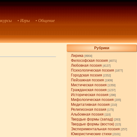
нкурсы
• Игры
• Общение
Рубрики
Лирика
[8904]
Философская поэзия
[4071]
Любовная поэзия
[4137]
Психологическая поэзия
[1877]
Городская поэзия
[1552]
Пейзажная поэзия
[1909]
Мистическая поэзия
[1350]
Гражданская поэзия
[1237]
Историческая поэзия
[296]
Мифологическая поэзия
[205]
Медитативная поэзия
[210]
Религиозная поэзия
[175]
Альбомная поэзия
[110]
Твердые формы (запад)
[263]
Твердые формы (восток)
[115]
Экспериментальная поэзия
[257]
Юмористические стихи
[2101]