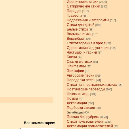
Иронические стихи
[2370]
Сатирические стихи
[149]
Пародии
[1163]
Травести
[66]
Подражания и экспромты
[510]
Стихи для детей
[869]
Белые стихи
[88]
Вольные стихи
[151]
Верлибры
[309]
Стихотворения в прозе
[22]
Одностишия и двустишия
[135]
Частушки и гарики
[37]
Басни
[94]
Сказки в стихах
[81]
Эпиграммы
[22]
Эпитафии
[37]
Авторские песни
[516]
Переделки песен
[61]
Стихи на иностранных языках
[95]
Поэтические переводы
[306]
Циклы стихов
[301]
Поэмы
[47]
Декламации
[506]
Подборки стихов
[145]
Белиберда
[906]
Поэзия без рубрики
[8341]
Стихи пользователей
[1333]
Все комментарии:
Декламации пользователей
[23]