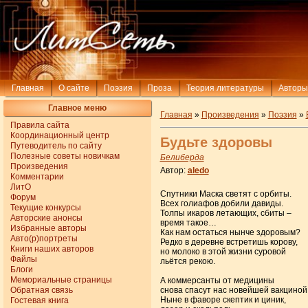
Главная
О сайте
Поэзия
Проза
Теория литературы
Авторы
Главное меню
Главная
»
Произведения
»
Поэзия
»
Правила сайта
Координационный центр
Будьте здоровы
Путеводитель по сайту
Полезные советы новичкам
Белиберда
Произведения
Автор:
aledo
Комментарии
ЛитО
Спутники Маска светят с орбиты.
Форум
Всех голиафов добили давиды.
Текущие конкурсы
Толпы икаров летающих, сбиты –
Авторские анонсы
время такое…
Избранные авторы
Как нам остаться нынче здоровым?
Авто(р)портреты
Редко в деревне встретишь корову,
Книги наших авторов
но молоко в этой жизни суровой
Файлы
льётся рекою.
Блоги
Мемориальные страницы
А коммерсанты от медицины
Обратная связь
снова спасут нас новейшей вакциной
Ныне в фаворе скептик и циник,
Гостевая книга