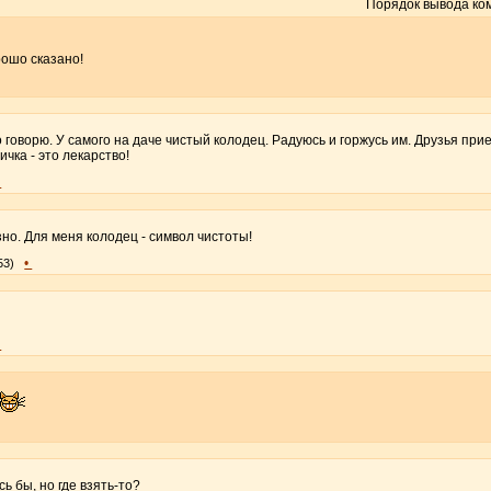
Порядок вывода ко
рошо сказано!
то говорю. У самого на даче чистый колодец. Радуюсь и горжусь им. Друзья пр
ичка - это лекарство!
•
зно. Для меня колодец - символ чистоты!
•
53)
я
•
ь бы, но где взять-то?