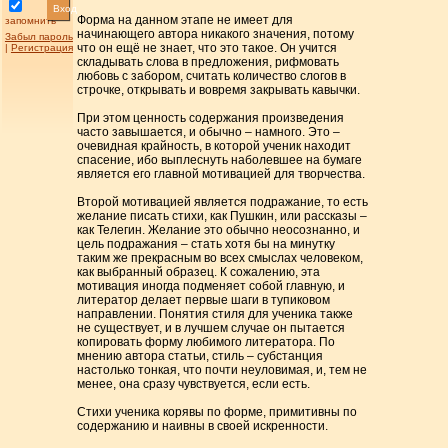
Вход
Форма на данном этапе не имеет для
запомнить
начинающего автора никакого значения, потому
Забыл пароль
что он ещё не знает, что это такое. Он учится
|
Регистрация
складывать слова в предложения, рифмовать
любовь с забором, считать количество слогов в
строчке, открывать и вовремя закрывать кавычки.
При этом ценность содержания произведения
часто завышается, и обычно – намного. Это –
очевидная крайность, в которой ученик находит
спасение, ибо выплеснуть наболевшее на бумаге
является его главной мотивацией для творчества.
Второй мотивацией является подражание, то есть
желание писать стихи, как Пушкин, или рассказы –
как Телегин. Желание это обычно неосознанно, и
цель подражания – стать хотя бы на минутку
таким же прекрасным во всех смыслах человеком,
как выбранный образец. К сожалению, эта
мотивация иногда подменяет собой главную, и
литератор делает первые шаги в тупиковом
направлении. Понятия стиля для ученика также
не существует, и в лучшем случае он пытается
копировать форму любимого литератора. По
мнению автора статьи, стиль – субстанция
настолько тонкая, что почти неуловимая, и, тем не
менее, она сразу чувствуется, если есть.
Стихи ученика корявы по форме, примитивны по
содержанию и наивны в своей искренности.