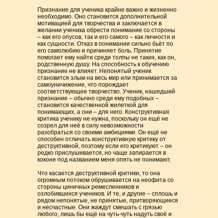
Признание для ученика крайне важно и жизненно
необходимо. Оно становится дополнительной
мотивацией для творчества и заключается в
желании ученика обрести понимание со стороны
– как его опусов, так и его самого – как личности и
как сущности. Отказ в понимании сильно бьёт по
его самолюбию и причиняет боль. Принятие
помогает ему найти среди толпы не таких, как он,
родственную душу. На способность к обучению
признание не влияет. Непонятый ученик
становится злым на весь мир или принимается за
самоуничижение, что порождает
соответствующее творчество. Ученик, нашедший
признание – обычно среди ему подобных –
становится качественной жилеткой для
понимающих, а они – для него. Конструктивная
критика ученику не нужна, поскольку он ещё не
созрел для неё в силу невозможности
разобраться со своими амбициями. Он ещё не
способен отличать конструктивную критику от
деструктивной, поэтому если его критикуют – он
редко прислушивается, но чаще запирается в
коконе под названием меня опять не понимают.
Что касается деструктивной критики, то она
огромным потоком обрушивается на неофита со
стороны циничных ремесленников и
озлобившихся учеников. И те, и другие – сплошь и
рядом непонятые, не принятые, притворяющиеся
и несчастные. Они жаждут смешать с грязью
любого, лишь бы ещё на чуть-чуть надуть своё и