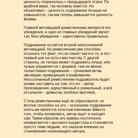
ценность сохранилась с предыдущего этапа. По
крайней мере, так человеку кажется. Но
объективно – ценность содержания больше не
завышается, так как теперь завышается ценность
формы.
Главной мотивацией ремесленника являются его
убеждения, и одно из главных убеждений звучит
так: Мои убеждения – единственно правильные.
Подражание остаётся второй неосознанной
мотивацией. Но ремесленник уже способен
осознать тот факт, что он пишет как кто-то, и это –
первый шаг на пути к мастерству. С другой
стороны, он теперь может подражать лучше, ибо
лучше управляется с формой, тем не менее,
талантливое подражание – тупиковая ветвь
эволюции, приводящая к графомании.
Неосознанный ремесленник-подражатель будет
громко наставить на том, что он – автор
произведения, единственный и уникальный, а всё
остальное – домыслы злобных критиков.
Стиль ремесленника ещё не обрисовался, но
вполне способен на это – осознание подражания
опять же является золотым ключиком. Вместо
того, чтобы копировать, автор ищет и находит
сам. Таким образом, его кумиры постепенно
низвергаются с высокого пьедестала и становятся
просто теми людьми, что оказали влияние на
становление начинающего автора.