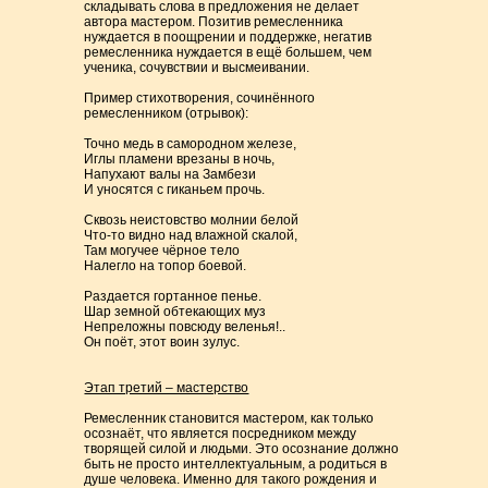
складывать слова в предложения не делает
автора мастером. Позитив ремесленника
нуждается в поощрении и поддержке, негатив
ремесленника нуждается в ещё большем, чем
ученика, сочувствии и высмеивании.
Пример стихотворения, сочинённого
ремесленником (отрывок):
Точно медь в самородном железе,
Иглы пламени врезаны в ночь,
Напухают валы на Замбези
И уносятся с гиканьем прочь.
Сквозь неистовство молнии белой
Что-то видно над влажной скалой,
Там могучее чёрное тело
Налегло на топор боевой.
Раздается гортанное пенье.
Шар земной обтекающих муз
Непреложны повсюду веленья!..
Он поёт, этот воин зулус.
Этап третий – мастерство
Ремесленник становится мастером, как только
осознаёт, что является посредником между
творящей силой и людьми. Это осознание должно
быть не просто интеллектуальным, а родиться в
душе человека. Именно для такого рождения и