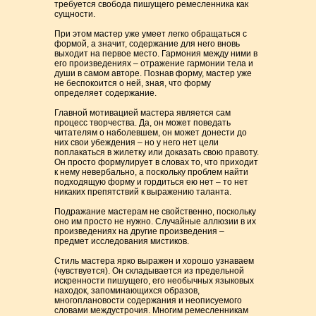
требуется свобода пишущего ремесленника как
сущности.
При этом мастер уже умеет легко обращаться с
формой, а значит, содержание для него вновь
выходит на первое место. Гармония между ними в
его произведениях – отражение гармонии тела и
души в самом авторе. Познав форму, мастер уже
не беспокоится о ней, зная, что форму
определяет содержание.
Главной мотивацией мастера является сам
процесс творчества. Да, он может поведать
читателям о наболевшем, он может донести до
них свои убеждения – но у него нет цели
поплакаться в жилетку или доказать свою правоту.
Он просто формулирует в словах то, что приходит
к нему невербально, а поскольку проблем найти
подходящую форму и гордиться ею нет – то нет
никаких препятствий к выражению таланта.
Подражание мастерам не свойственно, поскольку
оно им просто не нужно. Случайные аллюзии в их
произведениях на другие произведения –
предмет исследования мистиков.
Стиль мастера ярко выражен и хорошо узнаваем
(чувствуется). Он складывается из предельной
искренности пишущего, его необычных языковых
находок, запоминающихся образов,
многоплановости содержания и неописуемого
словами междустрочия. Многим ремесленникам