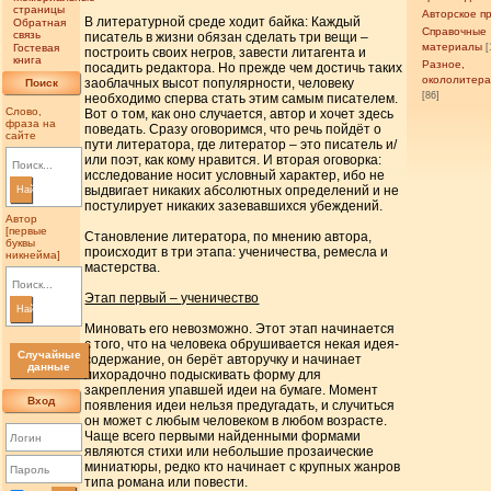
страницы
Авторское п
В литературной среде ходит байка: Каждый
Обратная
Справочные
связь
писатель в жизни обязан сделать три вещи –
материалы
Гостевая
[
построить своих негров, завести литагента и
книга
Разное,
посадить редактора. Но прежде чем достичь таких
окололитер
заоблачных высот популярности, человеку
Поиск
[86]
необходимо сперва стать этим самым писателем.
Слово,
Вот о том, как оно случается, автор и хочет здесь
фраза на
поведать. Сразу оговоримся, что речь пойдёт о
сайте
пути литератора, где литератор – это писатель и/
или поэт, как кому нравится. И вторая оговорка:
исследование носит условный характер, ибо не
выдвигает никаких абсолютных определений и не
Найти
постулирует никаких зазевавшихся убеждений.
Автор
[первые
Становление литератора, по мнению автора,
буквы
происходит в три этапа: ученичества, ремесла и
никнейма]
мастерства.
Этап первый – ученичество
Найти
Миновать его невозможно. Этот этап начинается
с того, что на человека обрушивается некая идея-
Случайные
содержание, он берёт авторучку и начинает
данные
лихорадочно подыскивать форму для
закрепления упавшей идеи на бумаге. Момент
Вход
появления идеи нельзя предугадать, и случиться
он может с любым человеком в любом возрасте.
Чаще всего первыми найденными формами
являются стихи или небольшие прозаические
миниатюры, редко кто начинает с крупных жанров
типа романа или повести.