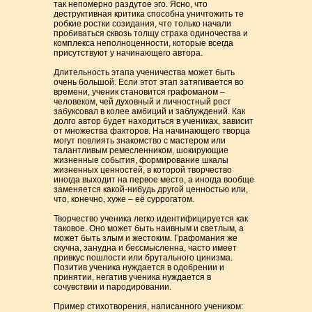
так непомерно раздутое эго. Ясно, что
деструктивная критика способна уничтожить те
робкие ростки созидания, что только начали
пробиваться сквозь толщу страха одиночества и
комплекса неполноценности, которые всегда
присутствуют у начинающего автора.
Длительность этапа ученичества может быть
очень большой. Если этот этап затягивается во
времени, ученик становится графоманом –
человеком, чей духовный и личностный рост
забуксовал в колее амбиций и заблуждений. Как
долго автор будет находиться в учениках, зависит
от множества факторов. На начинающего творца
могут повлиять знакомство с мастером или
талантливым ремесленником, шокирующие
жизненные события, формирование шкалы
жизненных ценностей, в которой творчество
иногда выходит на первое место, а иногда вообще
заменяется какой-нибудь другой ценностью или,
что, конечно, хуже – её суррогатом.
Творчество ученика легко идентифицируется как
таковое. Оно может быть наивным и светлым, а
может быть злым и жестоким. Графомания же
скучна, занудна и бессмысленна, часто имеет
привкус пошлости или брутального цинизма.
Позитив ученика нуждается в одобрении и
принятии, негатив ученика нуждается в
сочувствии и пародировании.
Пример стихотворения, написанного учеником: