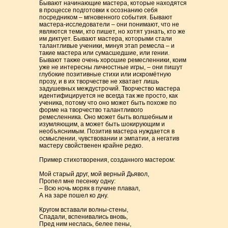
Бывают начинающие мастера, которые находятся
в процессе подготовки к осознанию себя
посредником – мгновенного события. Бывают
мастера-исследователи – они понимают, что не
являются теми, кто пишет, но хотят узнать, кто же
им диктует. Бывают мастера, которыми стали
талантливые ученики, минуя этап ремесла – и
такие мастера или сумасшедшие, или гении.
Бывают также очень хорошие ремесленники, коим
уже не интересны личностные игры, – они пишут
глубокие позитивные стихи или искромётную
прозу, и в их творчестве не хватает лишь
задушевных междустрочий. Творчество мастера
идентифицируется не всегда так же просто, как
ученика, потому что оно может быть похоже по
форме на творчество талантливого
ремесленника. Оно может быть волшебным и
изумляющим, а может быть шокирующим и
необъяснимым. Позитив мастера нуждается в
осмыслении, чувствовании и эмпатии, а негатив
мастеру свойственен крайне редко.
Пример стихотворения, созданного мастером:
Мой старый друг, мой верный Дьявол,
Пропел мне песенку одну:
– Всю ночь моряк в пучине плавал,
А на заре пошел ко дну.
Кругом вставали волны-стены,
Спадали, вспенивались вновь,
Пред ним неслась, белее пены,