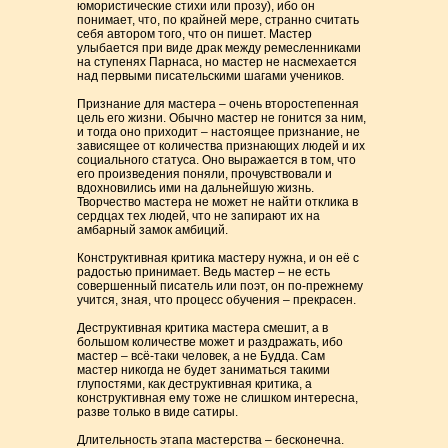
юмористические стихи или прозу), ибо он
понимает, что, по крайней мере, странно считать
себя автором того, что он пишет. Мастер
улыбается при виде драк между ремесленниками
на ступенях Парнаса, но мастер не насмехается
над первыми писательскими шагами учеников.
Признание для мастера – очень второстепенная
цель его жизни. Обычно мастер не гонится за ним,
и тогда оно приходит – настоящее признание, не
зависящее от количества признающих людей и их
социального статуса. Оно выражается в том, что
его произведения поняли, прочувствовали и
вдохновились ими на дальнейшую жизнь.
Творчество мастера не может не найти отклика в
сердцах тех людей, что не запирают их на
амбарный замок амбиций.
Конструктивная критика мастеру нужна, и он её с
радостью принимает. Ведь мастер – не есть
совершенный писатель или поэт, он по-прежнему
учится, зная, что процесс обучения – прекрасен.
Деструктивная критика мастера смешит, а в
большом количестве может и раздражать, ибо
мастер – всё-таки человек, а не Будда. Сам
мастер никогда не будет заниматься такими
глупостями, как деструктивная критика, а
конструктивная ему тоже не слишком интересна,
разве только в виде сатиры.
Длительность этапа мастерства – бесконечна.