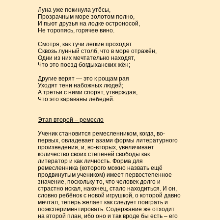
Луна уже покинула утёсы,
Прозрачным море золотом полно,
И пьют друзья на лодке остроносой,
Не торопясь, горячее вино.
Смотря, как тучи легкие проходят
Сквозь лунный столб, что в море отражён,
Одни из них мечтательно находят,
Что это поезд богдыханских жён;
Другие верят — это к рощам рая
Уходят тени набожных людей;
А третьи с ними спорят, утверждая,
Что это караваны лебедей.
Этап второй – ремесло
Ученик становится ремесленником, когда, во-
первых, овладевает азами формы литературного
произведения, и, во-вторых, увеличивает
количество своих степеней свободы как
литератор и как личность. Форма для
ремесленника (которого можно назвать ещё
продвинутым учеником) имеет первостепенное
значение, поскольку то, что человек долго и
страстно искал, наконец, стало находиться. И он,
словно ребёнок с новой игрушкой, о которой давно
мечтал, теперь желает как следует поиграть и
поэкспериментировать. Содержание же отходит
на второй план, ибо оно и так вроде бы есть – его