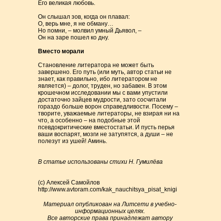
Его великая любовь.
Он слышал зов, когда он плавал:
О, верь мне, я не обману…
Но помни, – молвил умный Дьявол, –
Он на заре пошел ко дну.
Вместо морали
Становление литератора не может быть
завершено. Его путь (или муть, автор статьи не
знает, как правильно, ибо литератором не
является) – долог, труден, но забавен. В этом
крошечном исследовании мы с вами упустили
достаточно зайцев мудрости, зато сосчитали
гораздо больше ворон справедливости. Посему –
творите, уважаемые литераторы, не взирая ни на
что, а особенно – на подобные этой
псевдокритические вместостатьи. И пусть перья
ваши воспарят, мозги не затупятся, а души – не
полезут из ушей! Аминь.
В статье использованы стихи Н. Гумилёва
(c) Алексей Самойлов
http://www.avtoram.com/kak_nauchitsya_pisat_knigi
Материал опубликован на Литсети в учебно-
информационных целях.
Все авторские права принадлежат автору