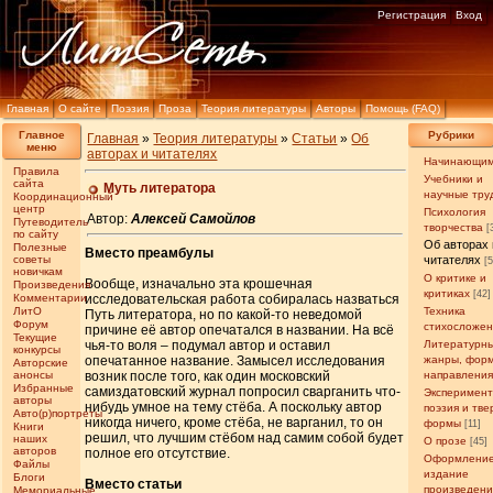
Регистрация
Вход
Главная
О сайте
Поэзия
Проза
Теория литературы
Авторы
Помощь (FAQ)
Главное
Рубрики
Главная
»
Теория литературы
»
Статьи
»
Об
меню
авторах и читателях
Начинающи
Правила
Учебники и
сайта
Муть литератора
научные тру
Координационный
центр
Психология
Автор:
Алексей Самойлов
Путеводитель
творчества
[
по сайту
Об авторах 
Полезные
Вместо преамбулы
советы
читателях
[
новичкам
О критике и
Вообще, изначально эта крошечная
Произведения
критиках
[42]
Комментарии
исследовательская работа собиралась назваться
ЛитО
Техника
Путь литератора, но по какой-то неведомой
Форум
стихосложе
причине её автор опечатался в названии. На всё
Текущие
чья-то воля – подумал автор и оставил
Литературн
конкурсы
опечатанное название. Замысел исследования
жанры, фор
Авторские
анонсы
возник после того, как один московский
направлени
Избранные
самиздатовский журнал попросил сварганить что-
Эксперимен
авторы
нибудь умное на тему стёба. А поскольку автор
поэзия и тв
Авто(р)портреты
никогда ничего, кроме стёба, не варганил, то он
формы
[11]
Книги
решил, что лучшим стёбом над самим собой будет
наших
О прозе
[45]
авторов
полное его отсутствие.
Оформление
Файлы
издание
Блоги
Вместо статьи
произведен
Мемориальные