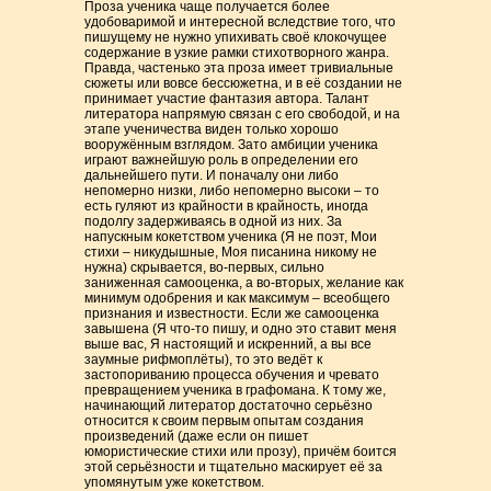
Проза ученика чаще получается более
удобоваримой и интересной вследствие того, что
пишущему не нужно упихивать своё клокочущее
содержание в узкие рамки стихотворного жанра.
Правда, частенько эта проза имеет тривиальные
сюжеты или вовсе бессюжетна, и в её создании не
принимает участие фантазия автора. Талант
литератора напрямую связан с его свободой, и на
этапе ученичества виден только хорошо
вооружённым взглядом. Зато амбиции ученика
играют важнейшую роль в определении его
дальнейшего пути. И поначалу они либо
непомерно низки, либо непомерно высоки – то
есть гуляют из крайности в крайность, иногда
подолгу задерживаясь в одной из них. За
напускным кокетством ученика (Я не поэт, Мои
стихи – никудышные, Моя писанина никому не
нужна) скрывается, во-первых, сильно
заниженная самооценка, а во-вторых, желание как
минимум одобрения и как максимум – всеобщего
признания и известности. Если же самооценка
завышена (Я что-то пишу, и одно это ставит меня
выше вас, Я настоящий и искренний, а вы все
заумные рифмоплёты), то это ведёт к
застопориванию процесса обучения и чревато
превращением ученика в графомана. К тому же,
начинающий литератор достаточно серьёзно
относится к своим первым опытам создания
произведений (даже если он пишет
юмористические стихи или прозу), причём боится
этой серьёзности и тщательно маскирует её за
упомянутым уже кокетством.