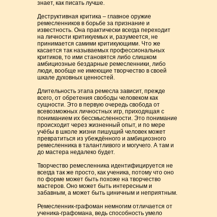
знает, как писать лучше.
Деструктивная критика – главное оружие
ремесленников в борьбе за признание и
известность. Она практически всегда переходит
на личности критикуемых и, разумеется, не
принимается самими критикующими. Что же
касается так называемых профессиональных
критиков, то ими становятся либо слишком
амбициозные бездарные ремесленники, либо
люди, вообще не имеющие творчество в своей
шкале духовных ценностей.
Длительность этапа ремесла зависит, прежде
всего, от обретения свободы человеком как
сущности. Это в первую очередь свобода от
всевозможных личностных игр, приходящая с
пониманием их бессмысленности. Это понимание
происходит через жизненный опыт, и по мере
учёбы в школе жизни пишущий человек может
превратиться из убеждённого и амбициозного
ремесленника в талантливого и могучего. А там и
до мастера недалеко будет.
Творчество ремесленника идентифицируется не
всегда так же просто, как ученика, потому что оно
по форме может быть похоже на творчество
мастеров. Оно может быть интересным и
забавным, а может быть циничным и неприятным.
Ремесленник-графоман немногим отличается от
ученика-графомана, ведь способность умело