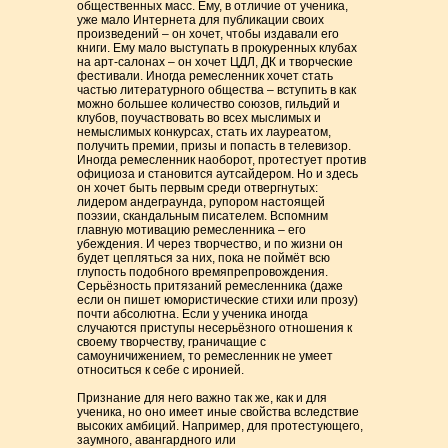
общественных масс. Ему, в отличие от ученика,
уже мало Интернета для публикации своих
произведений – он хочет, чтобы издавали его
книги. Ему мало выступать в прокуренных клубах
на арт-салонах – он хочет ЦДЛ, ДК и творческие
фестивали. Иногда ремесленник хочет стать
частью литературного общества – вступить в как
можно большее количество союзов, гильдий и
клубов, поучаствовать во всех мыслимых и
немыслимых конкурсах, стать их лауреатом,
получить премии, призы и попасть в телевизор.
Иногда ремесленник наоборот, протестует против
официоза и становится аутсайдером. Но и здесь
он хочет быть первым среди отвергнутых:
лидером андеграунда, рупором настоящей
поэзии, скандальным писателем. Вспомним
главную мотивацию ремесленника – его
убеждения. И через творчество, и по жизни он
будет цепляться за них, пока не поймёт всю
глупость подобного времяпрепровождения.
Серьёзность притязаний ремесленника (даже
если он пишет юмористические стихи или прозу)
почти абсолютна. Если у ученика иногда
случаются приступы несерьёзного отношения к
своему творчеству, граничащие с
самоуничижением, то ремесленник не умеет
относиться к себе с иронией.
Признание для него важно так же, как и для
ученика, но оно имеет иные свойства вследствие
высоких амбиций. Например, для протестующего,
заумного, авангардного или