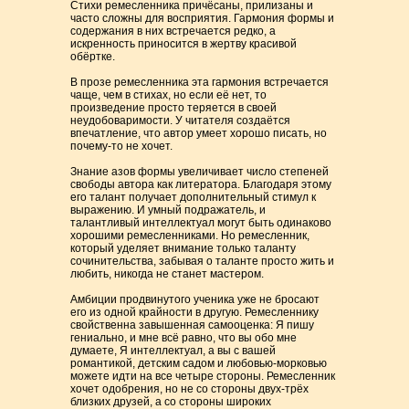
Стихи ремесленника причёсаны, прилизаны и
часто сложны для восприятия. Гармония формы и
содержания в них встречается редко, а
искренность приносится в жертву красивой
обёртке.
В прозе ремесленника эта гармония встречается
чаще, чем в стихах, но если её нет, то
произведение просто теряется в своей
неудобоваримости. У читателя создаётся
впечатление, что автор умеет хорошо писать, но
почему-то не хочет.
Знание азов формы увеличивает число степеней
свободы автора как литератора. Благодаря этому
его талант получает дополнительный стимул к
выражению. И умный подражатель, и
талантливый интеллектуал могут быть одинаково
хорошими ремесленниками. Но ремесленник,
который уделяет внимание только таланту
сочинительства, забывая о таланте просто жить и
любить, никогда не станет мастером.
Амбиции продвинутого ученика уже не бросают
его из одной крайности в другую. Ремесленнику
свойственна завышенная самооценка: Я пишу
гениально, и мне всё равно, что вы обо мне
думаете, Я интеллектуал, а вы с вашей
романтикой, детским садом и любовью-морковью
можете идти на все четыре стороны. Ремесленник
хочет одобрения, но не со стороны двух-трёх
близких друзей, а со стороны широких