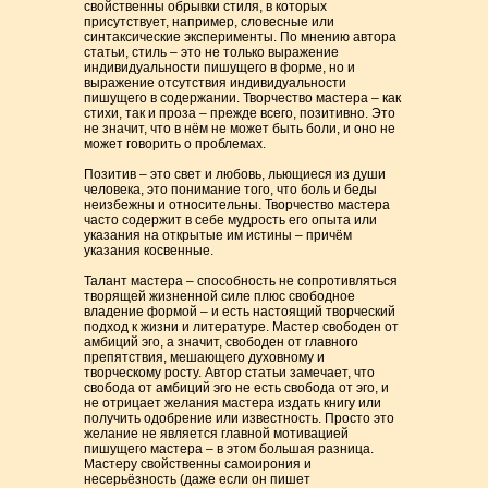
свойственны обрывки стиля, в которых
присутствует, например, словесные или
синтаксические эксперименты. По мнению автора
статьи, стиль – это не только выражение
индивидуальности пишущего в форме, но и
выражение отсутствия индивидуальности
пишущего в содержании. Творчество мастера – как
стихи, так и проза – прежде всего, позитивно. Это
не значит, что в нём не может быть боли, и оно не
может говорить о проблемах.
Позитив – это свет и любовь, льющиеся из души
человека, это понимание того, что боль и беды
неизбежны и относительны. Творчество мастера
часто содержит в себе мудрость его опыта или
указания на открытые им истины – причём
указания косвенные.
Талант мастера – способность не сопротивляться
творящей жизненной силе плюс свободное
владение формой – и есть настоящий творческий
подход к жизни и литературе. Мастер свободен от
амбиций эго, а значит, свободен от главного
препятствия, мешающего духовному и
творческому росту. Автор статьи замечает, что
свобода от амбиций эго не есть свобода от эго, и
не отрицает желания мастера издать книгу или
получить одобрение или известность. Просто это
желание не является главной мотивацией
пишущего мастера – в этом большая разница.
Мастеру свойственны самоирония и
несерьёзность (даже если он пишет