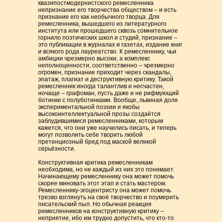
квазипостмодернистского ремесленника
непризнание его творчества обществом – и есть
признание его как необычного творца. Для
ремесленника, вышедшего из литературного
института или прошедшего сквозь сомнительное
горнило поэтических школ и студий, признание –
это публикации в журналах и газетах, издание книг
и всякого рода лауреатство. К ремесленнику, чьи
амбиции чрезмерно высоки, а комплекс
неполноценности, соответственно – чрезмерно
огромен, признание приходит через скандалы,
эпатаж, плагиат и деструктивную критику. Такой
ремесленник иногда талантлив и несчастен,
ночаще – графоман, пусть даже и не рифмующий
ботинки с полуботинками. Вообще, львиная доля
экспериментальной поэзии и якобы
высокоинтеллектуальной прозы создаётся
заблудившимися ремесленниками, которым
кажется, что они уже научились писать, и теперь
могут позволить себе творить любой
претенциозный бред под маской великой
серьёзности.
Конструктивная критика ремесленникам
необходима, но не каждый из них это понимает.
Начинающему ремесленнику она может помочь
скорее миновать этот этап и стать мастером.
Ремесленнику-эгоцентристу она может помочь
трезво взглянуть на своё творчество и поумерить
писательский пыл. Но обычная реакция
ремесленников на конструктивную критику –
неприятие, ибо им трудно допустить, что кто-то