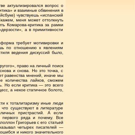
тве актуализировался вопрос о
ритика» и взаимные обвинения в
ейсбуке) чувствуешь «испанский
Скажем, меня может оттолкнуть
ть Комарова-критика за рамки
«дерзости», а в примитивности
 форма требует мотивировки и
ишь по отношению к явлениям
стиля ведения дискуссий было,
ругого», право на личный поиск
нова и снова. Но это точка, с
ет равенства мнений, иначе мы
е количества лайков, сможем
ь. Но если критика — это всего
есс, а некое статичное болото,
ости к тоталитаризму иные люди
, что существуют в литературе
личных пристрастий. А если
 первого ряда и почему. Все
поллон Григорьев с его статьей
 называл четырех писателей —
 ошибся и никого значительного