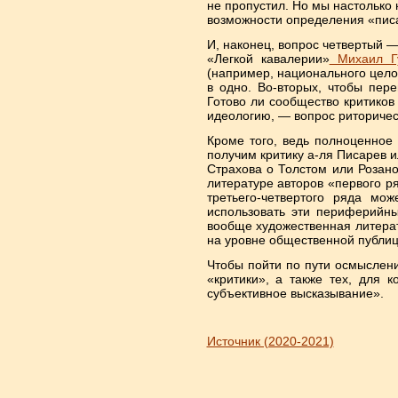
не пропустил. Но мы настолько
возможности определения «писа
И, наконец, вопрос четвертый —
«Легкой кавалерии»
Михаил Г
(например, национального цело
в одно. Во-вторых, чтобы пер
Готово ли сообщество критиков
идеологию, — вопрос риторичес
Кроме того, ведь полноценное
получим критику а-ля Писарев и
Страхова о Толстом или Розан
литературе авторов «первого р
третьего-четвертого ряда мо
использовать эти периферийны
вообще художественная литерат
на уровне общественной публиц
Чтобы пойти по пути осмыслени
«критики», а также тех, для 
субъективное высказывание».
Источник (2020-2021)