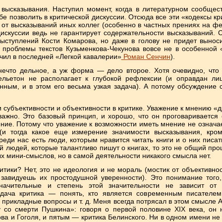
 высказывания. Наступил момент, когда в литературном сообщес
ебе позволить в критической дискуссии. Отсюда все эти «кодексы к
, от высказываний иных коллег (особенно в частных прениях на ф
дискуссии ведь не гарантирует содержательности высказываний. 
ступлений Кости Комарова, но даже в голову не придет выноси
 проблемы текстов Кузьменкова-Чекунова вовсе не в особенной 
ачил в последней «Легкой кавалерии»
Роман Сенчин
).
ечто дельное, а уж форма — дело второе. Хотя очевидно, что
ельетон не располагает к глубокой рефлексии (и оправдан л
ным, и в этом его весьма узкая задача). А потому обсуждение 
субъективности и объективности в критике. Уважение к мнению «д
ажно. Это базовый принцип, и хорошо, что он проговаривается с
ние. Потому что уважение к возможности иметь мнение не означа
(и тогда какое еще измерение значимости высказывания, кром
реди нас есть люди, которым нравится читать книги и о них писат
 людей, которые талантливо пишут о книгах, то это не общий проц
х мини-смыслов, но в самой деятельности никакого смысла нет.
ритики? Нет, это не идеология и не мораль (мостик от объективн
о завидуешь их простодушной уверенности). Это понимание того
ачительные и степень этой значительности не зависит от 
адача критика — понять, кто является современным писателем
прикладные вопросы и т. д. Меня всегда потрясал в этом смысле А
у со смерти Пушкина»: говоря о первой половине XIX века, он
ва и Гоголя, и пятым — критика Белинского. Ни в одном имени не