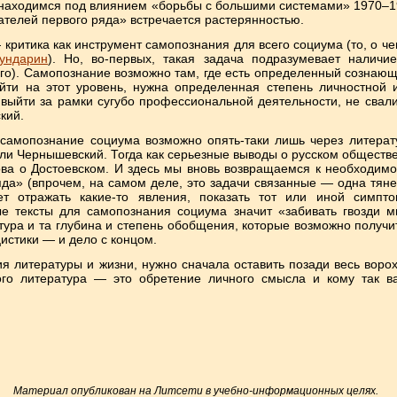
 находимся под влиянием «борьбы с большими системами» 1970–19
телей первого ряда» встречается растерянностью.
 критика как инструмент самопознания для всего социума (то, о ч
ундарин
). Но, во-первых, такая задача подразумевает наличи
го). Самопознание возможно там, где есть определенный сознающ
ейти на этот уровень, нужна определенная степень личностной 
 выйти за рамки сугубо профессиональной деятельности, не свали
кий.
 самопознание социума возможно опять-таки лишь через литерат
ли Чернышевский. Тогда как серьезные выводы о русском обществе
ова о Достоевском. И здесь мы вновь возвращаемся к необходим
яда» (впрочем, на самом деле, это задачи связанные — одна тяне
жет отражать какие-то явления, показать тот или иной симпт
е тексты для самопознания социума значит «забивать гвозди м
ура и та глубина и степень обобщения, которые возможно получ
истики — и дело с концом.
я литературы и жизни, нужно сначала оставить позади весь воро
кого литература — это обретение личного смысла и кому так в
Материал опубликован на Литсети в учебно-информационных целях.