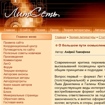
Главная
О сайте
Поэзия
Проза
Теория литературы
Авторы
Главное меню
Главная
»
Теория литературы
»
Стат
Правила сайта
О большом пути осмыслени
Координационный центр
Путеводитель по сайту
Автор:
Андрей Тимофеев
Полезные советы новичкам
Произведения
Комментарии
Современная критика пережив
ЛитО
высказываний посвящены крити
Форум
общим принципам и подходам. 
Текущие конкурсы
Авторские анонсы
Вопрос первый — формат. Лет т
Избранные авторы
(толстожурнальной) и рекомен
Авто(р)портреты
Льва Данилкина и Галины Юзеф
Книги наших авторов
сосуществующие виды интепрети
Файлы
востребованным формат неболь
Блоги
Степень ответственности за п
Мемориальные страницы
законченность и внятно оформл
Обратная связь
Гостевая книга
коллег, вступать в споры, разра