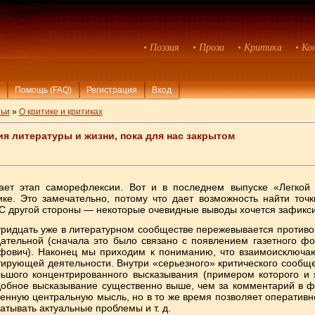
• Поэзия
• Проза
• Критика
• Ко
Помощь (FAQ)
Регистрация
Вход
ьи
»
О критике и критиках
я литературы и жизни, пока для нас закрытом
ает этап саморефлексии. Вот и в последнем выпуске «Легкой
ке. Это замечательно, потому что дает возможность найти точк
С другой стороны — некоторые очевидные выводы хочется зафикси
ридцать уже в литературном сообществе пережевывается противо
дательной (сначала это было связано с появлением газетного ф
ович). Наконец мы приходим к пониманию, что взаимоисключаю
рующей деятельности. Внутри «серьезного» критического сообще
шого концентрированного высказывания (примером которого и я
одобное высказывание существенно выше, чем за комментарий в 
енную центральную мысль, но в то же время позволяет оперативн
батывать актуальные проблемы и т. д.