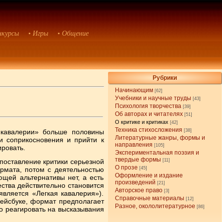
нкурсы
• Игры
• Общение
Рубрики
Начинающим
[62]
Учебники и научные труды
[43]
Психология творчества
[39]
Об авторах и читателях
[51]
О критике и критиках
[42]
Техника стихосложения
 кавалерии» больше половины
[38]
Литературные жанры, формы и
и соприкосновения и прийти к
направления
[105]
ровать.
Экспериментальная поэзия и
твердые формы
поставление критики серьезной
[11]
О прозе
ормата, потом с деятельностью
[45]
Оформление и издание
щей альтернативы нет, а есть
произведений
[21]
ства действительно становится
Авторское право
[3]
вляется «Легкая кавалерия»).
Справочные материалы
[12]
фейсбуке, формат предполагает
Разное, окололитературное
[86]
о реагировать на высказывания