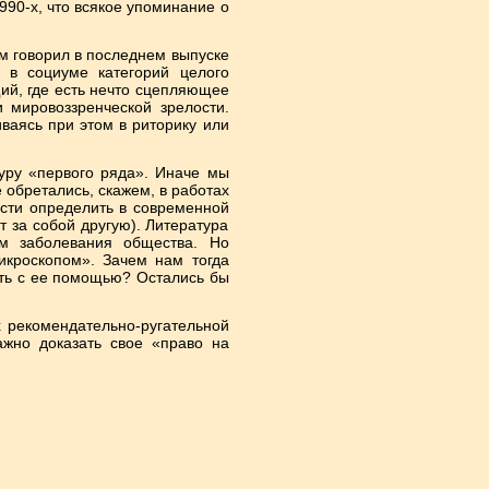
90-х, что всякое упоминание о
ем говорил в последнем выпуске
е в социуме категорий целого
ий, где есть нечто сцепляющее
и мировоззренческой зрелости.
ваясь при этом в риторику или
уру «первого ряда». Иначе мы
 обретались, скажем, в работах
ости определить в современной
т за собой другую). Литература
ом заболевания общества. Но
икроскопом». Зачем нам тогда
ить с ее помощью? Остались бы
х рекомендательно-ругательной
ажно доказать свое «право на