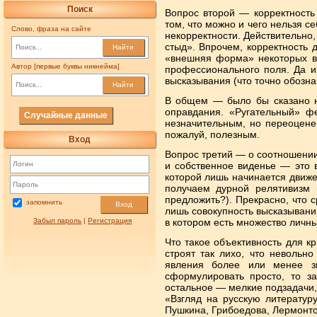
Поиск
Вопрос второй — корректность
том, что можно и чего нельзя с
Слово, фраза на сайте
некорректности. Действительно
стыд». Впрочем, корректность 
Найти
«внешняя форма» некоторых вы
Автор [первые буквы никнейма]
профессионального поля. Да и
высказывания (что точно обозн
Найти
В общем — было бы сказано н
оправдания. «Ругательный» ф
Случайные данные
незначительным, но переоценен
пожалуй, полезным.
Вход
Вопрос третий — о соотношении 
и собственное виденье — это в
которой лишь начинается движе
получаем дурной релятивизм 
предложить?). Прекрасно, что с
запомнить
Вход
лишь совокупность высказываний
Забыл пароль
|
Регистрация
в котором есть множество личны
Что такое объективность для к
строят так лихо, что невольн
явления более или менее зн
сформулировать просто, то з
остальное — мелкие подзадачи, 
«Взгляд на русскую литератур
Пушкина, Грибоедова, Лермонто