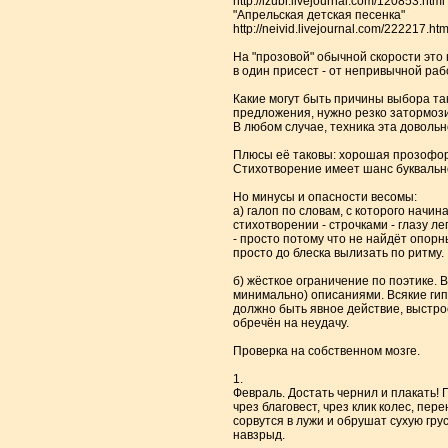
http://izubr.livejournal.com/120853.html
"Апрельская детская песенка"
http://neivid.livejournal.com/222217.htm
На "прозовой" обычной скорости это
в один присест - от непривычной раб
Какие могут быть причины выбора так
предложения, нужно резко затормозит
В любом случае, техника эта доволь
Плюсы её таковы: хорошая прозоформ
Стихотворение имеет шанс буквально "
Но минусы и опасности весомы:
а) галоп по словам, с которого начи
стихотворении - строчками - глазу л
- просто потому что не найдёт опор
просто до блеска вылизать по ритму.
б) жёсткое ограничение по поэтике.
минимально) описаниями. Всякие гип
должно быть явное действие, выстро
обречён на неудачу.
Проверка на собственном мозге.
1.
Февраль. Достать чернил и плакать! 
чрез благовест, чрез клик колес, пер
сорвутся в лужи и обрушат сухую гру
навзрыд.