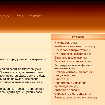
нкурсы
• Игры
• Общение
Рубрики
Начинающим
[62]
Учебники и научные труды
[43]
Психология творчества
[39]
Об авторах и читателях
[51]
О критике и критиках
[42]
вый их придумал, но, наверное, это
Техника стихосложения
[38]
Литературные жанры, формы и
направления
Если он видит прямоугольную и
[105]
Экспериментальная поэзия и
Точнее сказать, человек-то сам -
твердые формы
асслабляется. Даже если это будут
[11]
пиально не будет - всё равно
О прозе
[45]
ом пойдёт осознавание смысла и
Оформление и издание
произведений
[21]
о ширине. "Проза", - определяет
Авторское право
[3]
евой центр тут не нужен, слова
Справочные материалы
[12]
Разное, окололитературное
[86]