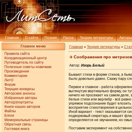
Главная
О сайте
Поэзия
Проза
Теория литературы
Авторы
Главное меню
Главная
»
Теория литературы
»
Стат
Правила сайта
Соображения про метризов
Координационный центр
Путеводитель по сайту
Автор:
Игорь Белый
Полезные советы новичкам
Произведения
Бывают стихи в форме стихов, а быва
Комментарии
было довольно давно. Скажу пару сл
ЛитО
Форум
Первое и главное - работа оформлени
Текущие конкурсы
вытянутую вертикально форму, он тут 
Авторские анонсы
ничего не просекает на самом деле, 
Избранные авторы
белые стихи или верлибр - всё равно
Авто(р)портреты
упрямое подсознание будет елозить 
Книги наших авторов
восприятие стихотворения в цельнос
Файлы
Иной вариант - текст оказывается си
Блоги
подкорковый секретарь и машет флажк
Мемориальные страницы
определяются не звучанием, но смыс
Обратная связь
Поставим эксперимент на собственно
Гостевая книга