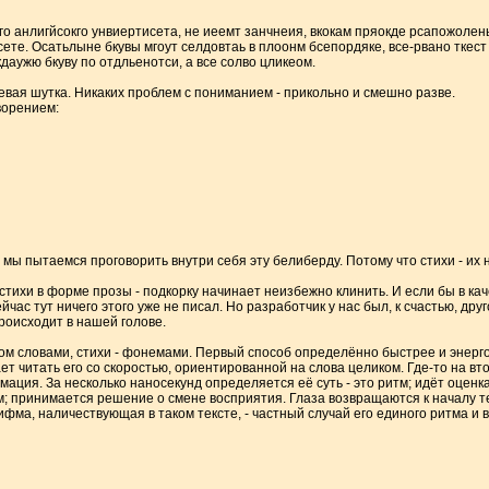
о анлигйсокго унвиертисета, не иеемт занчнеия, вкокам пряокде рсапожолены
ете. Осатьлыне бкувы мгоут селдовтаь в плоонм бсепордяке, все-рвано ткес
кдаужю бкуву по отдльенотси, а все солво цликеом.
тевая шутка. Никаких проблем с пониманием - прикольно и смешно разве.
ворением:
 мы пытаемся проговорить внутри себя эту белиберду. Потому что стихи - их н
стихи в форме прозы - подкорку начинает неизбежно клинить. И если бы в кач
ас тут ничего этого уже не писал. Но разработчик у нас был, к счастью, дру
роисходит в нашей голове.
ом словами, стихи - фонемами. Первый способ определённо быстрее и энерго
ет читать его со скоростью, ориентированной на слова целиком. Где-то на в
ация. За несколько наносекунд определяется её суть - это ритм; идёт оценка 
; принимается решение о смене восприятия. Глаза возвращаются к началу тек
фма, наличествующая в таком тексте, - частный случай его единого ритма и 