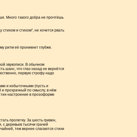
ше. Много такого добра не прочтёшь
 стихом и стихом", не хочется рвать
у ритм её проникнет глубже.
кой звукописи. В обычном
ть шанс, что глаз назад не вернётся
тественно, первую строфу надо
ами и избыточными (пусть и
 и прозрачный по смыслу, в нём
 Стих-настроение в прозоформе
тать пролетку. За шесть гривен,
и, с деревьев тысячи грачей
учайней, тем вернее слагаются стихи