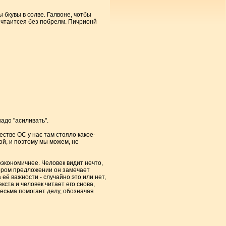
 бкувы в солве. Галвоне, чотбы
т чтаитсея без побрелм. Пичрионй
адо "асиливать".
естве ОС у нас там стояло какое-
гой, и поэтому мы можем, не
экономичнее. Человек видит нечто,
тором предложении он замечает
её важности - случайно это или нет,
ста и человек читает его снова,
весьма помогает делу, обозначая