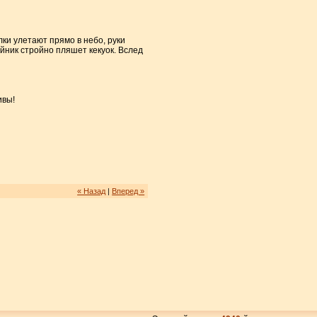
ки улетают прямо в небо, руки
ойник стройно пляшет кекуок. Вслед
ивы!
« Назад
|
Вперед »