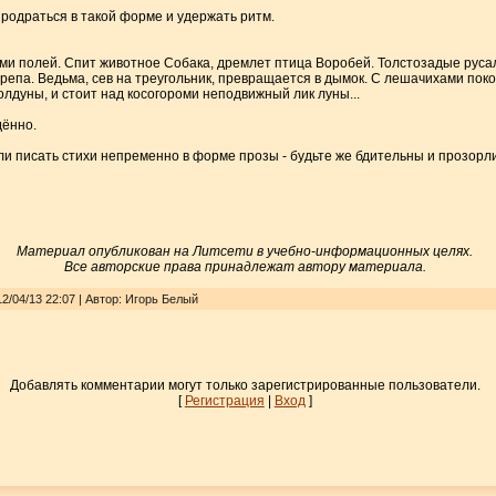
продраться в такой форме и удержать ритм.
ми полей. Спит животное Собака, дремлет птица Воробей. Толстозадые русал
ак репа. Ведьма, сев на треугольник, превращается в дымок. С лешачихами пок
лдуны, и стоит над косогороми неподвижный лик луны...
дённо.
или писать стихи непременно в форме прозы - будьте же бдительны и прозорл
Материал опубликован на Литсети в учебно-информационных целях.
Все авторские права принадлежат автору материала.
2/04/13 22:07 | Автор: Игорь Белый
Добавлять комментарии могут только зарегистрированные пользователи.
[
Регистрация
|
Вход
]