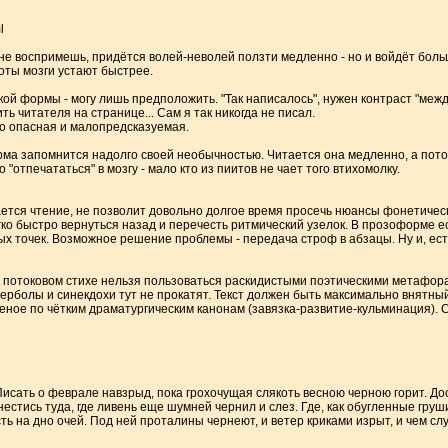
l
 не воспримешь, придётся волей-неволей ползти медленно - но и войдёт боль
оты мозги устают быстрее.
ой формы - могу лишь предположить. "Так написалось", нужен контраст "между
ь читателя на странице... Сам я так никогда не писал.
но опасная и малопредсказуемая.
а запомнится надолго своей необычностью. Читается она медленно, а потом
отпечататься" в мозгу - мало кто из пиитов не чает того втихомолку.
нается чтение, не позволит довольно долгое время просечь нюансы фонетичес
егко быстро вернуться назад и перечесть ритмический узелок. В прозоформе ес
ных точек. Возможное решение проблемы - передача строф в абзацы. Ну и, ес
 В потоковом стихе нельзя пользоваться раскидистыми поэтическими метафор
ерболы и синекдохи тут не прокатят. Текст должен быть максимально внятный
еное по чётким драматургическим канонам (завязка-развитие-кульминация).
Писать о феврале навзрыд, пока грохочущая слякоть весною черною горит. Дос
енестись туда, где ливень еще шумней чернил и слез. Где, как обугленные груш
сть на дно очей. Под ней проталины чернеют, и ветер криками изрыт, и чем сл