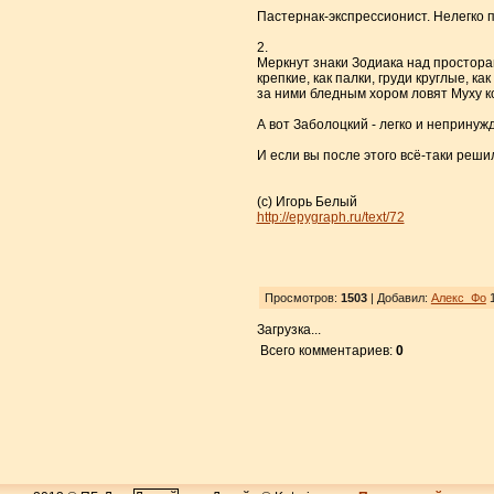
Пастернак-экспрессионист. Нелегко 
2.
Меркнут знаки Зодиака над простора
крепкие, как палки, груди круглые, к
за ними бледным хором ловят Муху ко
А вот Заболоцкий - легко и непринуж
И если вы после этого всё-таки реш
(с) Игорь Белый
http://epygraph.ru/text/72
Просмотров:
1503
| Добавил:
Алекс_Фо
1
Загрузка...
Всего комментариев:
0