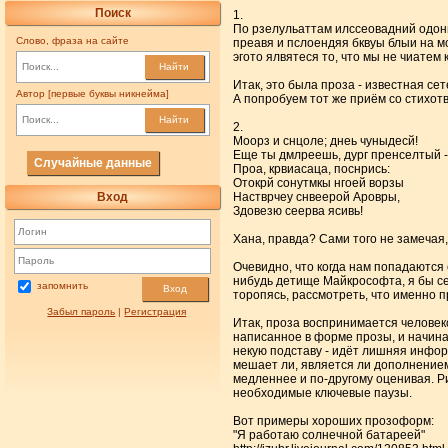
Поиск
1.
По рзелульаттам илссеовадний одонг
Слово, фраза на сайте
преавя и пслоендяя бквуы блыи на мс
эгото ялвятеся то, что мы не чиатем 
Найти
Итак, это была проза - известная се
Автор [первые буквы никнейма]
А попробуем тот же приём со стихот
Найти
2.
Моорз и снцоле; днеь чуныдесй!
Еще ты дмлреешь, дург пренселтый -
Случайные данные
Проа, крвиасаца, поснрись:
Отокрй сонутмкы нгоей ворзы
Вход
Настврчеу снвеерой Аровры,
Здовезю сеерва ясивь!
Хана, правда? Сами того не замечая,
Очевидно, что когда нам попадаются 
нибудь детище Майкрософта, я бы сейч
запомнить
Вход
торопясь, рассмотреть, что именно п
Забыл пароль
|
Регистрация
Итак, проза воспринимается человек
написанное в форме прозы, и начина
некую подставу - идёт лишняя информ
мешает ли, является ли дополнением
медленнее и по-другому оценивая. Ри
необходимые ключевые паузы.
Вот примеры хороших прозоформ:
"Я работаю солнечной батареей"