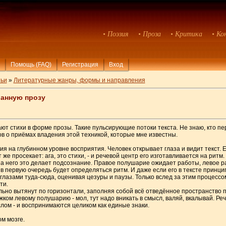
• Поэзия
• Проза
• Критика
• Ко
Помощь (FAQ)
Регистрация
Вход
ьи
»
Литературные жанры, формы и направления
анную прозу
ют стихи в форме прозы. Такие пульсирующие потоки текста. Не знаю, кто пер
ов о приёмах владения этой техникой, которые мне известны.
я на глубинном уровне восприятия. Человек открывает глаза и видит текст. 
же просекает: ага, это стихи, - и речевой центр его изготавливается на ритм. 
за него это делает подсознание. Правое полушарие ожидает работы, левое р
 в первую очередь будет определяться ритм. И даже если его в тексте принци
глазами туда-сюда, оценивая цезуры и паузы. Только вслед за этим процесс
ти.
льно вытянут по горизонтали, заполняя собой всё отведённое пространство п
ом левому полушарию - мол, тут надо вникать в смысл, валяй, вкалывай. Реч
лом - и воспринимаются целиком как единые знаки.
м мозге.