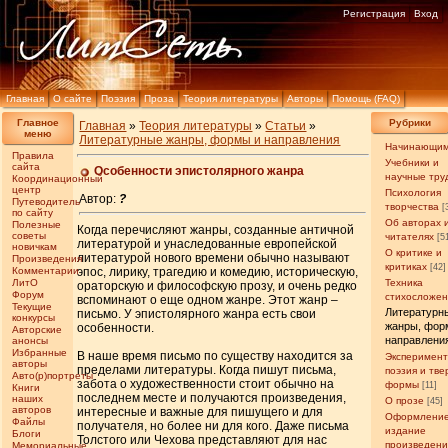
Регистрация
Вход
Главная
О сайте
Поэзия
Проза
Теория литературы
Авторы
Помощь (FAQ)
Главное
Рубрики
Главная
»
Теория литературы
»
Статьи
»
меню
Литературные жанры, формы и направления
Начинающи
Правила
Учебники и
сайта
Особенности эпистолярного жанра
научные тру
Координационный
центр
Психология
Автор:
?
Путеводитель
творчества
[
по сайту
Об авторах 
Полезные
Когда перечисляют жанры, созданные античной
советы
читателях
[5
литературой и унаследованные европейской
новичкам
О критике и
литературой нового времени обычно называют
Произведения
критиках
[42]
Комментарии
эпос, лирику, трагедию и комедию, историческую,
ЛитО
Техника
ораторскую и философскую прозу, и очень редко
Форум
стихосложе
вспоминают о еще одном жанре. Этот жанр –
Текущие
Литературн
письмо. У эпистолярного жанра есть свои
конкурсы
жанры, фор
особенности.
Авторские
направлени
анонсы
Избранные
В наше время письмо по существу находится за
Эксперимен
авторы
пределами литературы. Когда пишут письма,
поэзия и тв
Авто(р)портреты
забота о художественности стоит обычно на
формы
[11]
Книги
последнем месте и получаются произведения,
наших
О прозе
[45]
авторов
интересные и важные для пишущего и для
Оформление
Файлы
получателя, но более ни для кого. Даже письма
издание
Блоги
Толстого или Чехова представляют для нас
произведен
Мемориальные