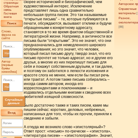
скорее исторический и биографический, чем
страницы
Авторское п
художественный интерес. Исключение
Обратная
Справочные
связь
представляет лишь одна сравнительно
материалы
Гостевая
[
небольшая группа писем. Это так называемые
книга
Разное,
“открытые письма” – те, которые публикуются в
окололитер
печати, обсуждаются, вызывают отклики и будучи
Поиск
[86]
обращенными к конкретному адресату,
Слово,
становятся в то же время фактом общественной и
фраза на
литературной жизни. Например, в античности все
сайте
письма были “открытыми”. Это не значит, что они
предназначались для немедленного широкого
опубликования; но это значит, что человек,
который писал письмо другу, твердо знал, что его
Найти
письмо прочтет не только адресат, но и другие его
Автор
друзья, а многие из них перепишут письмо для
[первые
себя и покажут собственным друзьям, и так далее,
буквы
и поэтому он заботился о легкости изложения и
никнейма]
красоте слога не менее, чем если бы писал речь
или трактат. А потом также письма собирались –
иногда самим автором, иногда его
Найти
корреспондентами и поклонниками – и
издавались отдельными книгами к сведению всех
любителей изящной словесности.
Случайные
данные
Было достаточно также и таких писем, какие мы
пишем сейчас: коротких, деловых, небрежных,
Вход
написанных для того, чтобы их прочли, приняли к
сведению и забыли.
А откуда же возникло слово «эпистолярный»?
Ответ прост: «письмо» по-гречески – «эпистола»,
«литература писем» – «эпистолография». Значит,