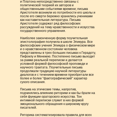
и Платона непосредственно связаны с
политической теорией их авторов и
общественными событиями времени; письма
Аристотеля возникли из потребности его школы и
после его смерти бережно хранились учениками
как наставительная литература. Письма
Аристотеля содержат ряд философских
рассуждений на тему нравственности и искусства
государственного управления.
Наиболее законченную форму поучительная
эпистолография получила в школе Эпикура. Все
философские учения Эпикура о физическом мире
и о нравственном состоянии человека
представлены в трех больших письмах к Герадоту,
Пифоклу и Менекею. Постепенно письмо выходит
за рамки реальной переписки и делается
условной формой философской проповеди и
научного трактата. Поучительные письма
продолжали традицию научной литературы
диалогов и с течением времени приобретали все
более и более “фактографический” характер
сухого описания.
Письма на этические темы, напротив,
подчинялись влиянию риторики и как бы брали на
себя функции ораторского искусства. Тон
интимной переписки служит в них формой
эмоционального обращения к широкому кругу
писателей.
Риторика систематизировала правила для всех