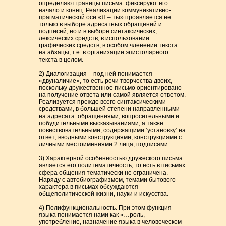
определяют границы письма: фиксируют его
начало и конец. Реализации коммуникативно-
прагматической оси «Я – ты» проявляется не
только в выборе адресатных обращений и
подписей, но и в выборе синтаксических,
лексических средств, в использовании
графических средств, в особом членении текста
на абзацы, т.е. в организации эпистолярного
текста в целом.
2) Диалогизация – под ней понимается
«двуналичие», то есть речи творчества двоих,
поскольку дружественное письмо ориентировано
на получение ответа или самой является ответом.
Реализуется прежде всего синтаксическими
средствами, в большей степени направленными
на адресата: обращениями, вопросительными и
побудительными высказываниями, а также
повествовательными, содержащими ’установку’ на
ответ; вводными конструкциями, конструкциями с
личными местоимениями 2 лица, подписями.
3) Характерной особенностью дружеского письма
является его политематичность, то есть в письмах
сфера общения тематически не ограничена.
Наряду с автобиографизмом, темами бытового
характера в письмах обсуждаются
общеполитической жизни, науки и искусства.
4) Полифункциональность. При этом функция
языка понимается нами как «…роль,
употребление, назначение языка в человеческом