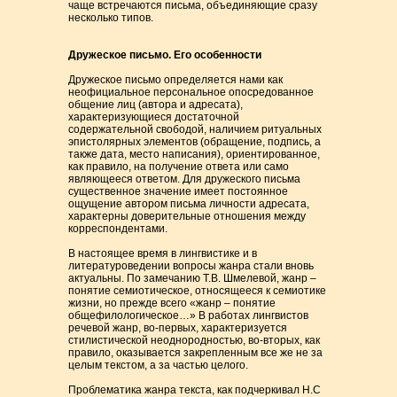
чаще встречаются письма, объединяющие сразу
несколько типов.
Дружеское письмо. Его особенности
Дружеское письмо определяется нами как
неофициальное персональное опосредованное
общение лиц (автора и адресата),
характеризующиеся достаточной
содержательной свободой, наличием ритуальных
эпистолярных элементов (обращение, подпись, а
также дата, место написания), ориентированное,
как правило, на получение ответа или само
являющееся ответом. Для дружеского письма
существенное значение имеет постоянное
ощущение автором письма личности адресата,
характерны доверительные отношения между
корреспондентами.
В настоящее время в лингвистике и в
литературоведении вопросы жанра стали вновь
актуальны. По замечанию Т.В. Шмелевой, жанр –
понятие семиотическое, относящееся к семиотике
жизни, но прежде всего «жанр – понятие
общефилологическое…» В работах лингвистов
речевой жанр, во-первых, характеризуется
стилистической неоднородностью, во-вторых, как
правило, оказывается закрепленным все же не за
целым текстом, а за частью целого.
Проблематика жанра текста, как подчеркивал Н.С