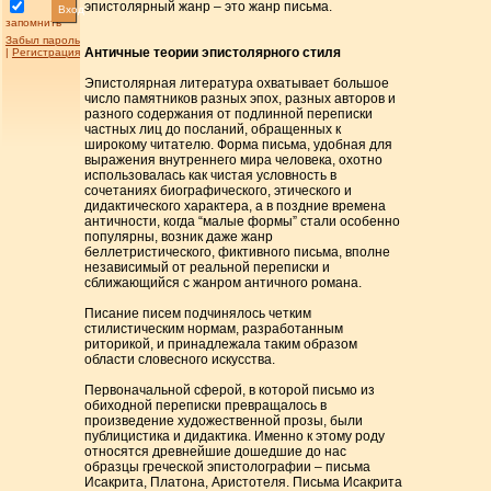
эпистолярный жанр – это жанр письма.
Вход
запомнить
Забыл пароль
Античные теории эпистолярного стиля
|
Регистрация
Эпистолярная литература охватывает большое
число памятников разных эпох, разных авторов и
разного содержания от подлинной переписки
частных лиц до посланий, обращенных к
широкому читателю. Форма письма, удобная для
выражения внутреннего мира человека, охотно
использовалась как чистая условность в
сочетаниях биографического, этического и
дидактического характера, а в поздние времена
античности, когда “малые формы” стали особенно
популярны, возник даже жанр
беллетристического, фиктивного письма, вполне
независимый от реальной переписки и
сближающийся с жанром античного романа.
Писание писем подчинялось четким
стилистическим нормам, разработанным
риторикой, и принадлежала таким образом
области словесного искусства.
Первоначальной сферой, в которой письмо из
обиходной переписки превращалось в
произведение художественной прозы, были
публицистика и дидактика. Именно к этому роду
относятся древнейшие дошедшие до нас
образцы греческой эпистолографии – письма
Исакрита, Платона, Аристотеля. Письма Исакрита