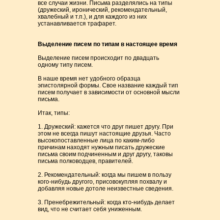
все случаи жизни. Письма разделялись на типы
(дружеский, иронический, рекомендательный,
хвалебный и т.п.), и для каждого из них
устанавливается трафарет.
Выделение писем по типам в настоящее время
Выделение писем происходит по двадцать
одному типу писем.
В наше время нет удобного образца
эпистолярной формы. Свое название каждый тип
писем получает в зависимости от основной мысли
письма.
Итак, типы:
1. Дружеский: кажется что друг пишет другу. При
этом не всегда пишут настоящие друзья. Часто
высокопоставленные лица по каким-либо
причинам находят нужным писать дружеские
письма своим подчиненным и друг другу, таковы
письма полководцев, правителей.
2. Рекомендательный: когда мы пишем в пользу
кого-нибудь другого, присовокупляя похвалу и
добавляя новые дотоле неизвестные сведения.
3. Пренебрежительный: когда кто-нибудь делает
вид, что не считает себя униженным.