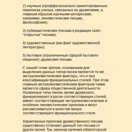
2) научные (проффесионально ориентированные:
переписка ученых, связанных не дружескими, а
главным образом научными интересами;
например, лингвистические письма,
философские);
3) публицистические (письма в редакции газет,
“открытые” письма);
4) художественные (как факт художественной
литературы);
5) бытовые (ограниченные сферой бытового
общения); дружеские письма.
С нашей точки зрения, основанием для
выделения данных типов писем являются те же
экстралингвистические факторы, что и при
классификации функциональных стилей. При этом
главным экстралингвистическим фактором также
является сфера общественной деятельности.
Названные типы писем, кроме дружеского,
функционируют в русле соответствующих стилей,
имеют соответствующие экстралингвистические и
особенно лингвистические признаки и могут
рассматриваться в качестве жанра
соответствующего функционального стиля.
Характерные признаки дружественного письма
существенно отличают данный тип письма от
других писем. Так, признак наличия облигаторной