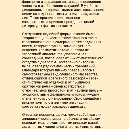
форм речи и создавало штампы для поведения
человека и изображения ситуаций. В учебные
дисциплины риторики входило даже составление
писем на заданные темы и от имени заданных
лиц. Такая практика эпистолярного
сочинительства привела к рождению целой
литературы фиктивных писем.
Следствием подобной формализации была
теория специфического эпистолярного стиля,
касавшаяся слога и содержания тех подлинных
писем, которые служили заменой устного
общения. Грамматик Артемон назвал их
“половиной диалога”, т.е. диалогом без
собеседника, потребовав от них стилистического
сходства с диалогом. Постепенно риторика
выработала ряд схематических требований,
благодаря которым письмо превращалось в
самостоятельный вид словесного мастерства,
отличающийся и от устного разговора – своей
стилистической отделкой и от публичной
ораторской речи – своей краткостью и
относительной простотой, и от научной прозы –
эмоциональным фамильярным тоном, чуждым
отвлеченному логизированию. Свою специфику
письмо получило в интимно интонации,
соответствующей характеру адресата.
О том, как переписывались между собой жители
эллинистического мира по обычным житейским
поводам, можно судить по тем письмам царей,
должностных чиновников и частных лиц, которые