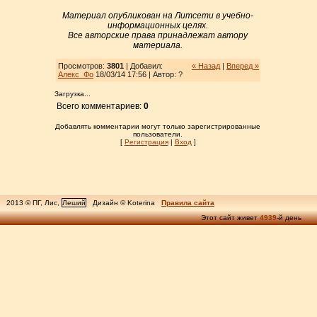
Материал опубликован на Литсети в учебно-
информационных целях.
Все авторские права принадлежат автору
материала.
Просмотров:
3801
| Добавил:
« Назад
|
Вперед »
Алекс_Фо
18/03/14 17:56 | Автор: ?
Загрузка...
Всего комментариев:
0
Добавлять комментарии могут только зарегистрированные
пользователи.
[
Регистрация
|
Вход
]
2013 © ПГ, Лис,
Леший
Дизайн © Koterina
Правила сайта
Этот сайт живет
4939
-й день