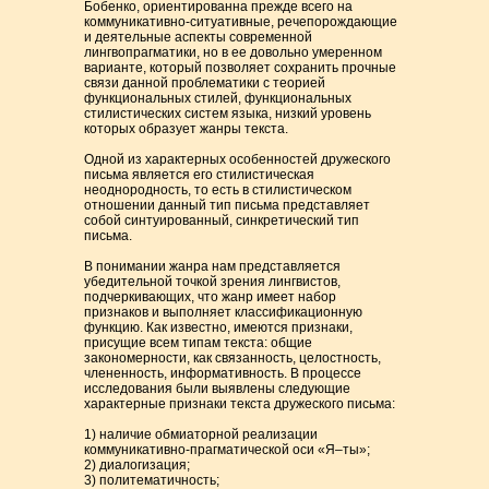
Бобенко, ориентированна прежде всего на
коммуникативно-ситуативные, речепорождающие
и деятельные аспекты современной
лингвопрагматики, но в ее довольно умеренном
варианте, который позволяет сохранить прочные
связи данной проблематики с теорией
функциональных стилей, функциональных
стилистических систем языка, низкий уровень
которых образует жанры текста.
Одной из характерных особенностей дружеского
письма является его стилистическая
неоднородность, то есть в стилистическом
отношении данный тип письма представляет
собой синтуированный, синкретический тип
письма.
В понимании жанра нам представляется
убедительной точкой зрения лингвистов,
подчеркивающих, что жанр имеет набор
признаков и выполняет классификационную
функцию. Как известно, имеются признаки,
присущие всем типам текста: общие
закономерности, как связанность, целостность,
члененность, информативность. В процессе
исследования были выявлены следующие
характерные признаки текста дружеского письма:
1) наличие обмиаторной реализации
коммуникативно-прагматической оси «Я–ты»;
2) диалогизация;
3) политематичность;