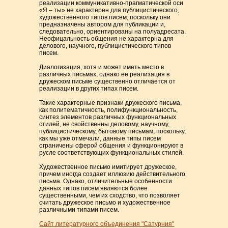
реализации коммуникативно-прагматической оси
«Я – ты» не характерен для публицистического,
художественного типов писем, поскольку они
предназначены автором для публикации и,
следовательно, ориентированы на полуадресата.
Неофицальность общения не характерна для
делового, научного, публицистического типов
писем.
Диалогизация, хотя и может иметь место в
различных письмах, однако ее реализация в
дружеском письме существенно отличается от
реализации в других типах писем.
Такие характерные признаки дружеского письма,
как политематичность, полифункциональность,
синтез элементов различных функциональных
стилей, не свойственны деловому, научному,
публицистическому, бытовому письмам, поскольку,
как мы уже отмечали, данные типы писем
ограничены сферой общения и функционируют в
русле соответствующих функциональных стилей.
Художественное письмо имитирует дружеское,
причем иногда создает иллюзию действительного
письма. Однако, отличительные особенности
данных типов писем являются более
существенными, чем их сходство, что позволяет
считать дружеское письмо и художественное
различными типами писем.
Сайт литературного объединения "Сатурния"