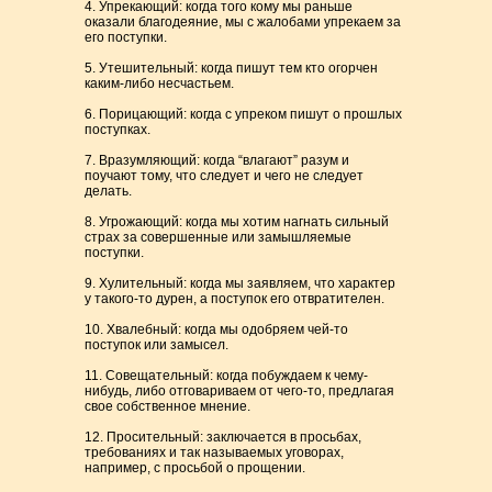
4. Упрекающий: когда того кому мы раньше
оказали благодеяние, мы с жалобами упрекаем за
его поступки.
5. Утешительный: когда пишут тем кто огорчен
каким-либо несчастьем.
6. Порицающий: когда с упреком пишут о прошлых
поступках.
7. Вразумляющий: когда “влагают” разум и
поучают тому, что следует и чего не следует
делать.
8. Угрожающий: когда мы хотим нагнать сильный
страх за совершенные или замышляемые
поступки.
9. Хулительный: когда мы заявляем, что характер
у такого-то дурен, а поступок его отвратителен.
10. Хвалебный: когда мы одобряем чей-то
поступок или замысел.
11. Совещательный: когда побуждаем к чему-
нибудь, либо отговариваем от чего-то, предлагая
свое собственное мнение.
12. Просительный: заключается в просьбах,
требованиях и так называемых уговорах,
например, с просьбой о прощении.