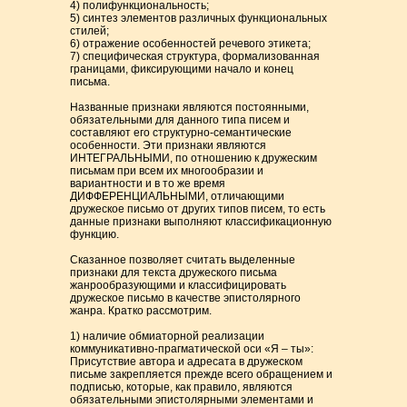
4) полифункциональность;
5) синтез элементов различных функциональных
стилей;
6) отражение особенностей речевого этикета;
7) специфическая структура, формализованная
границами, фиксирующими начало и конец
письма.
Названные признаки являются постоянными,
обязательными для данного типа писем и
составляют его структурно-семантические
особенности. Эти признаки являются
ИНТЕГРАЛЬНЫМИ, по отношению к дружеским
письмам при всем их многообразии и
вариантности и в то же время
ДИФФЕРЕНЦИАЛЬНЫМИ, отличающими
дружеское письмо от других типов писем, то есть
данные признаки выполняют классификационную
функцию.
Сказанное позволяет считать выделенные
признаки для текста дружеского письма
жанрообразующими и классифицировать
дружеское письмо в качестве эпистолярного
жанра. Кратко рассмотрим.
1) наличие обмиаторной реализации
коммуникативно-прагматической оси «Я – ты»:
Присутствие автора и адресата в дружеском
письме закрепляется прежде всего обращением и
подписью, которые, как правило, являются
обязательными эпистолярными элементами и