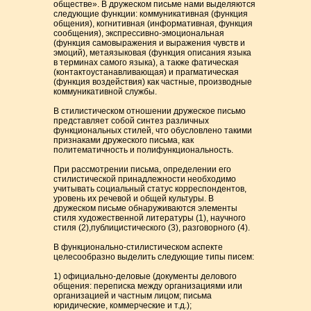
обществе». В дружеском письме нами выделяются
следующие функции: коммуникативная (функция
общения), когнитивная (информативная, функция
сообщения), экспрессивно-эмоциональная
(функция самовыражения и выражения чувств и
эмоций), метаязыковая (функция описания языка
в терминах самого языка), а также фатическая
(контактоустанавливающая) и прагматическая
(функция воздействия) как частные, производные
коммуникативной службы.
В стилистическом отношении дружеское письмо
представляет собой синтез различных
функциональных стилей, что обусловлено такими
признаками дружеского письма, как
политематичность и полифункциональность.
При рассмотрении письма, определении его
стилистической принадлежности необходимо
учитывать социальный статус корреспондентов,
уровень их речевой и общей культуры. В
дружеском письме обнаруживаются элементы
стиля художественной литературы (1), научного
стиля (2),публицистического (3), разговорного (4).
В функционально-стилистическом аспекте
целесообразно выделить следующие типы писем:
1) официально-деловые (документы делового
общения: переписка между организациями или
организацией и частным лицом; письма
юридические, коммерческие и т.д.);