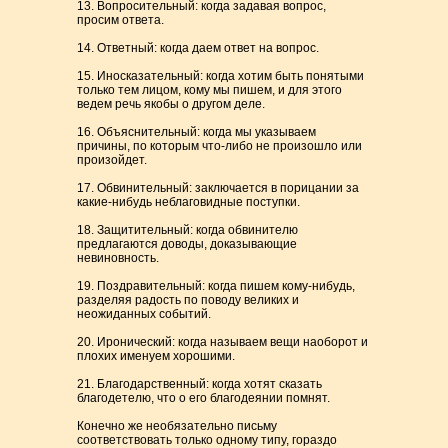
13. Вопросительный: когда задавая вопрос,
просим ответа.
14. Ответный: когда даем ответ на вопрос.
15. Иносказательный: когда хотим быть понятыми
только тем лицом, кому мы пишем, и для этого
ведем речь якобы о другом деле.
16. Объяснительный: когда мы указываем
причины, по которым что-либо не произошло или
произойдет.
17. Обвинительный: заключается в порицании за
какие-нибудь неблаговидные поступки.
18. Защитительный: когда обвинителю
предлагаются доводы, доказывающие
невиновность.
19. Поздравительный: когда пишем кому-нибудь,
разделяя радость по поводу великих и
неожиданных событий.
20. Иронический: когда называем вещи наоборот и
плохих именуем хорошими.
21. Благодарственный: когда хотят сказать
благодетелю, что о его благодеянии помнят.
Конечно же необязательно письму
соответствовать только одному типу, гораздо