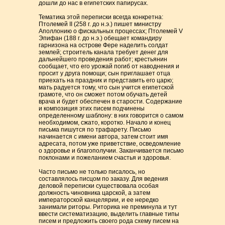
дошли до нас в египетских папирусах.
Тематика этой переписки всегда конкретна:
Птолемей II (258 г. до н.э.) пишет министру
Аполлонию о фискальных процессах; Птолемей V
Эпифан (188 г. до н.э.) обещает командиру
гарнизона на острове Фере наделить солдат
землей; строитель канала требует денег для
дальнейшего проведения работ; крестьянин
сообщает, что его урожай погиб от наводнения и
просит у друга помощи; сын приглашает отца
приехать на праздник и представить его царю;
мать радуется тому, что сын учится египетской
грамоте, что он сможет потом обучать детей
врача и будет обеспечен в старости. Содержание
и композиция этих писем подчинены
определенному шаблону: в них говорится о самом
необходимом, сжато, коротко. Начало и конец
письма пишутся по трафарету. Письмо
начинается с имени автора, затем стоит имя
адресата, потом уже приветствие, осведомление
о здоровье и благополучии. Заканчивается письмо
поклонами и пожеланием счастья и здоровья.
Часто письмо не только писалось, но
составлялось писцом по заказу. Для ведения
деловой переписки существовала особая
должность чиновника царской, а затем
императорской канцелярии, и ее нередко
занимали риторы. Риторика не преминула и тут
ввести систематизацию, выделить главные типы
писем и предложить своего рода схему писем на