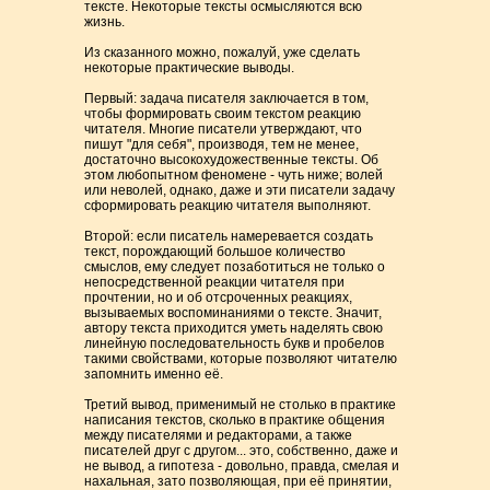
тексте. Некоторые тексты осмысляются всю
жизнь.
Из сказанного можно, пожалуй, уже сделать
некоторые практические выводы.
Первый: задача писателя заключается в том,
чтобы формировать своим текстом реакцию
читателя. Многие писатели утверждают, что
пишут "для себя", производя, тем не менее,
достаточно высокохудожественные тексты. Об
этом любопытном феномене - чуть ниже; волей
или неволей, однако, даже и эти писатели задачу
сформировать реакцию читателя выполняют.
Второй: если писатель намеревается создать
текст, порождающий большое количество
смыслов, ему следует позаботиться не только о
непосредственной реакции читателя при
прочтении, но и об отсроченных реакциях,
вызываемых воспоминаниями о тексте. Значит,
автору текста приходится уметь наделять свою
линейную последовательность букв и пробелов
такими свойствами, которые позволяют читателю
запомнить именно её.
Третий вывод, применимый не столько в практике
написания текстов, сколько в практике общения
между писателями и редакторами, а также
писателей друг с другом... это, собственно, даже и
не вывод, а гипотеза - довольно, правда, смелая и
нахальная, зато позволяющая, при её принятии,