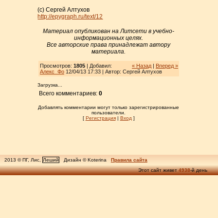
(c) Сергей Алтухов
http://epygraph.ru/text/12
Материал опубликован на Литсети в учебно-
информационных целях.
Все авторские права принадлежат автору
материала.
Просмотров:
1805
| Добавил:
« Назад
|
Вперед »
Алекс_Фо
12/04/13 17:33 | Автор: Сергей Алтухов
Загрузка...
Всего комментариев:
0
Добавлять комментарии могут только зарегистрированные
пользователи.
[
Регистрация
|
Вход
]
2013 © ПГ, Лис,
Леший
Дизайн © Koterina
Правила сайта
Этот сайт живет
4938
-й день