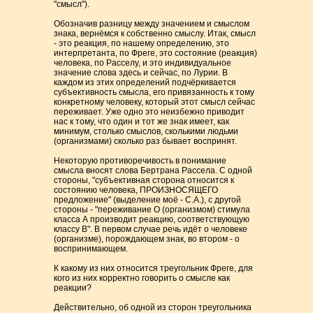
"смысл").
Обозначив разницу между значением и смыслом
знака, вернёмся к собственно смыслу. Итак, смысл
- это реакция, по нашему определению, это
интерпретанта, по Фреге, это состояние (реакция)
человека, по Расселу, и это индивидуальное
значение слова здесь и сейчас, по Лурии. В
каждом из этих определений подчёркивается
субъективность смысла, его привязанность к тому
конкретному человеку, который этот смысл сейчас
переживает. Уже одно это неизбежно приводит
нас к тому, что один и тот же знак имеет, как
минимум, столько смыслов, сколькими людьми
(организмами) сколько раз бывает воспринят.
Некоторую противоречивость в понимание
смысла вносят слова Бертрана Рассела. С одной
стороны, "субъективная сторона относится к
состоянию человека, ПРОИЗНОСЯЩЕГО
предложение" (выделение моё - С.А.), с другой
стороны - "переживание О (организмом) стимула
класса А производит реакцию, соответствующую
классу В". В первом случае речь идёт о человеке
(организме), порождающем знак, во втором - о
воспринимающем.
К какому из них относится треугольник Фреге, для
кого из них корректно говорить о смысле как
реакции?
Действительно, об одной из сторон треугольника