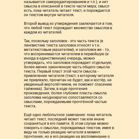
называется саморедактированием и т.п.), и нет
смысла в описанной в тексте части мира; смысл
есть, пока читатель читает текст, и порождается
он текстом внутри читателя.
Второй вывод из утверждения заключается в том,
что любой текст порождает множество смыслов в
каждом из читателей.
Так, поскольку заголовок - это часть текста (в
лингвистике текста заголовок относят к т.н.
метатекстовым указателям), и заголовок же - то,
что воспринимается читателем в первейшую (и
иногда в единственную) очередь, можно
утверждать, что заголовок порождает отдельную,
более-менее законченную часть общего смысла
текста. Первый пласт этой части смысла -
привлечение читателя (текст, к которому читателя
не привлекло, прочитан не будет, как и костёр, не
увиденный вертолётчиком, не поможет спасению
таёжника). Затем, в ходе прочтения
произведения, более глубокие пласты смысла
заголовка неоднократно сопоставляются со
смыслами, порождаемыми прочтённой частью
текста.
Ещё одно любопытное замечание: пока читатель
читает текст, последний может так или иначе
сохраняться в его памяти. В этом случае можно
говорить о смыслах, порождаемых текстом, имея в
виду не только реакцию читателя в момент
прочтения, но и его реакцию на воспоминание о