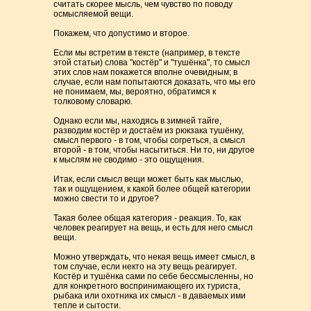
считать скорее мысль, чем чувство по поводу
осмысляемой вещи.
Покажем, что допустимо и второе.
Если мы встретим в тексте (например, в тексте
этой статьи) слова "костёр" и "тушёнка", то смысл
этих слов нам покажется вполне очевидным; в
случае, если нам попытаются доказать, что мы его
не понимаем, мы, вероятно, обратимся к
толковому словарю.
Однако если мы, находясь в зимней тайге,
разводим костёр и достаём из рюкзака тушёнку,
смысл первого - в том, чтобы согреться, а смысл
второй - в том, чтобы насытиться. Ни то, ни другое
к мыслям не сводимо - это ощущения.
Итак, если смысл вещи может быть как мыслью,
так и ощущением, к какой более общей категории
можно свести то и другое?
Такая более общая категория - реакция. То, как
человек реагирует на вещь, и есть для него смысл
вещи.
Можно утверждать, что некая вещь имеет смысл, в
том случае, если некто на эту вещь реагирует.
Костёр и тушёнка сами по себе бессмысленны, но
для конкретного воспринимающего их туриста,
рыбака или охотника их смысл - в даваемых ими
тепле и сытости.