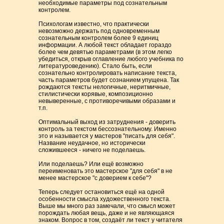
необходимые параметры под сознательным
контролем.
Психологам известно, что практически
невозможно держать под одновременным
сознательным контролем более 9 единиц
информации. А любой текст обладает гораздо
более чем девятью параметрами (в этом легко
убедиться, открыв оглавление любого учебника по
литературоведению). Стало быть, если
сознательно контролировать написание текста,
часть параметров будет сознанием упущена. Так
рождаются тексты нелогичные, неритмичные,
стилистически корявые, композиционно
невыверенные, с противоречивыми образами и
т.п.
Оптимальный выход из затруднения - доверить
контроль за текстом бессознательному. Именно
это и называется у мастеров "писать для себя".
Название неудачное, но исторически
сложившееся - ничего не поделаешь.
Или поделаешь? Или ещё возможно
переименовать это мастерское "для себя" в не
менее мастерское "с доверием к себе"?
Теперь следует остановиться ещё на одной
особенности смысла художественного текста.
Выше мы много раз замечали, что смысл может
порождать любая вещь, даже и не являющаяся
знаком. Вопрос в том, создаёт ли текст у читателя