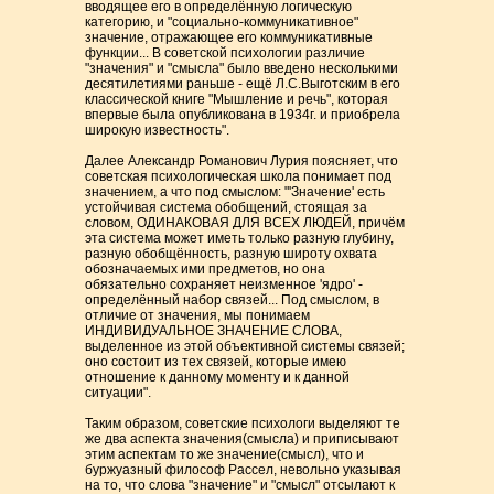
вводящее его в определённую логическую
категорию, и "социально-коммуникативное"
значение, отражающее его коммуникативные
функции... В советской психологии различие
"значения" и "смысла" было введено несколькими
десятилетиями раньше - ещё Л.С.Выготским в его
классической книге "Мышление и речь", которая
впервые была опубликована в 1934г. и приобрела
широкую известность".
Далее Александр Романович Лурия поясняет, что
советская психологическая школа понимает под
значением, а что под смыслом: "'Значение' есть
устойчивая система обобщений, стоящая за
словом, ОДИНАКОВАЯ ДЛЯ ВСЕХ ЛЮДЕЙ, причём
эта система может иметь только разную глубину,
разную обобщённость, разную широту охвата
обозначаемых ими предметов, но она
обязательно сохраняет неизменное 'ядро' -
определённый набор связей... Под смыслом, в
отличие от значения, мы понимаем
ИНДИВИДУАЛЬНОЕ ЗНАЧЕНИЕ СЛОВА,
выделенное из этой объективной системы связей;
оно состоит из тех связей, которые имею
отношение к данному моменту и к данной
ситуации".
Таким образом, советские психологи выделяют те
же два аспекта значения(смысла) и приписывают
этим аспектам то же значение(смысл), что и
буржуазный философ Рассел, невольно указывая
на то, что слова "значение" и "смысл" отсылают к