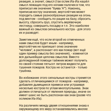
реакция, а значит, смысл (так ослик Иа-Иа нашёл
смысл лежащих под его ногами палочек в том, что
приписал им значение "буква 'А'"). Наконец,
приписав костру значение, вертолётчик может
породить самые разнообразные реакции на огонь
под винтом - сообщить по рации на базу, сбросить
высоту, сбросить груз, спустить верёвочную
лестницу, совершить посадку и т.п. Это наиболее
важный из смыслов сигнального костра - для этого
их и разводят.
Заметим ещё, что если второй из отмеченных
нами смыслов будет иным - например,
вертолётчик не припишет огню значение
"человек", а распознает его как пожар (вот ещё
один пример смысла без значения), - изменится
вся дальнейшая цепочка смыслов. Вместо
долгожданной помощи таёжник может получить
по своей стоянке пятьсот литров жидкости для
тушения пожаров. Костра не останется - только
тушёнка.
Во избежание этого сигнальные костры стремятся
сделать отличающимися от пожаров - например,
добавляя дымящиеся примеси или устраивая
несколько костров по углам многоугольника. Знак
должен отличаться от явления природы, иначе он
имеет шанс не быть распознан как знак (разве что
осликом Иа-Иа).
На различиях между двумя отношениями знака к
окружающему его миру останавливались многие