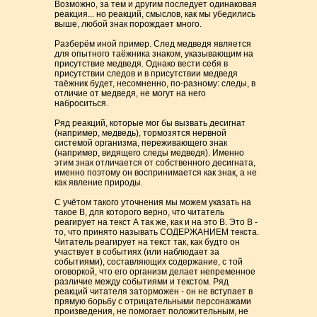
Возможно, за тем и другим последует одинаковая
реакция... но реакций, смыслов, как мы убедились
выше, любой знак порождает много.
Разберём иной пример. След медведя является
для опытного таёжника знаком, указывающим на
присутствие медведя. Однако вести себя в
присутствии следов и в присутствии медведя
таёжник будет, несомненно, по-разному: следы, в
отличие от медведя, не могут на него
наброситься.
Ряд реакций, которые мог бы вызвать десигнат
(например, медведь), тормозятся нервной
системой организма, переживающего знак
(например, видящего следы медведя). Именно
этим знак отличается от собственного десигната,
именно поэтому он воспринимается как знак, а не
как явление природы.
С учётом такого уточнения мы можем указать на
такое В, для которого верно, что читатель
реагирует на текст А так же, как и на это В. Это В -
то, что принято называть СОДЕРЖАНИЕМ текста.
Читатель реагирует на текст так, как будто он
участвует в событиях (или наблюдает за
событиями), составляющих содержание, с той
оговоркой, что его организм делает непременное
различие между событиями и текстом. Ряд
реакций читателя заторможен - он не вступает в
прямую борьбу с отрицательными персонажами
произведения, не помогает положительным, не