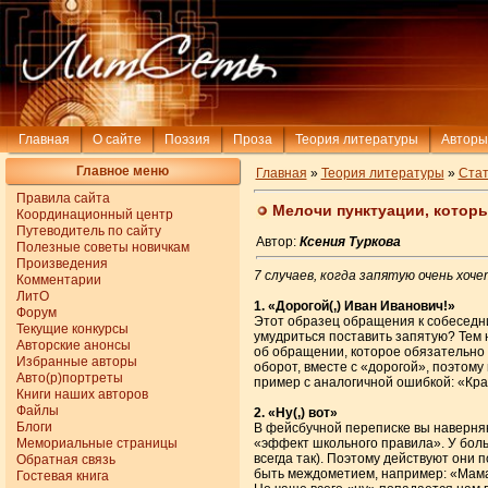
Главная
О сайте
Поэзия
Проза
Теория литературы
Авторы
Главное меню
Главная
»
Теория литературы
»
Стат
Правила сайта
Мелочи пунктуации, которы
Координационный центр
Путеводитель по сайту
Автор:
Ксения Туркова
Полезные советы новичкам
Произведения
7 случаев, когда запятую очень хоч
Комментарии
ЛитО
1. «Дорогой(,) Иван Иванович!»
Форум
Этот образец обращения к собеседни
Текущие конкурсы
умудриться поставить запятую? Тем
Авторские анонсы
об обращении, которое обязательно 
Избранные авторы
оборот, вместе с «дорогой», поэтому
Авто(р)портреты
пример с аналогичной ошибкой: «Крас
Книги наших авторов
Файлы
2. «Ну(,) вот»
Блоги
В фейсбучной переписке вы наверняка
Мемориальные страницы
«эффект школьного правила». У боль
всегда так). Поэтому действуют они 
Обратная связь
быть междометием, например: «Мама,
Гостевая книга