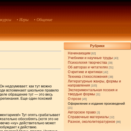
нкурсы
• Игры
• Общение
Рубрики
Начинающим
[62]
Учебники и научные труды
[43]
Психология творчества
[39]
Об авторах и читателях
[51]
О критике и критиках
[42]
Техника стихосложения
[38]
Литературные жанры, формы и
направления
Он недоумевает: как тут можно
[105]
Экспериментальная поэзия и
люди вспоминают школьное правило
твердые формы
деле обращение тут — это весь
[11]
 препинания. Еще один похожий
О прозе
[45]
Оформление и издание произведений
[21]
Авторское право
[3]
мментариев!» Тут опять срабатывает
Справочные материалы
[12]
язательно обособлять (хотя это не
Разное, окололитературное
[86]
ловечко «ну» действительно может
побуждает к действию.