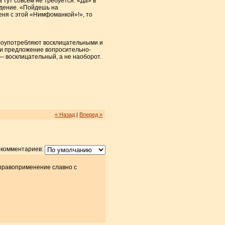
 тут совсем не требуется. «Да» в
ждение. «Пойдешь на
еня с этой «Нимфоманкой»!», то
 злоупотребляют восклицательными и
сли предложение вопросительно-
 — восклицательный, а не наоборот.
« Назад
|
Вперед »
 комментариев:
 правоприменение славно с