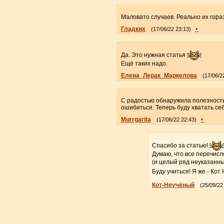
Маловато случаев. Реально их гора
Гладких
•
(17/06/22 23:13)
Да. Это нужная статья
Ещё таких надо.
Елена_Лерак_Маркелова
(17/06/2
С радостью обнаружила полезность 
ошибиться. Теперь буду хватать себя
Murrgarita
•
(17/06/22 22:43)
Спасибо за статью!
Думаю, что все перечис
(и целый ряд неуказанных
Буду учиться! Я же - Кот
Кот-Неучёный
(25/09/22