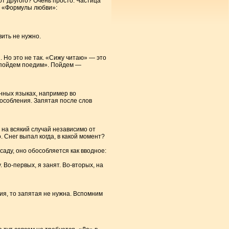
от другого? Очень просто. Частица
з «Формулы любви»:
вить не нужно.
 Но это не так. «Сижу читаю» — это
е «пойдем поедим». Пойдем —
анных языках, например во
бособления. Запятая после слов
 на всякий случай независимо от
 Снег выпал когда, в какой момент?
аду, оно обособляется как вводное:
 Во-первых, я занят. Во-вторых, на
ия, то запятая не нужна. Вспомним