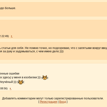
здо больше.
•
2 22:49)
статьи для себя. Не помню точно, но подозреваю, что с запятыми вокруг ввод
 за руку и задумываться, с чем имею дело.))))
ленные ошибки
 здесь) у меня в изобилии:)))
 Неучёный:)))
•
 08:56)
Добавлять комментарии могут только зарегистрированные пользователи.
[
Регистрация
|
Вход
]