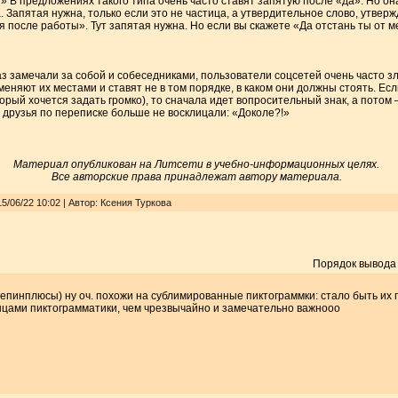
?» В предложениях такого типа очень часто ставят запятую после «да». Но она
 Запятая нужна, только если это не частица, а утвердительное слово, утвер
 после работы». Тут запятая нужна. Но если вы скажете «Да отстань ты от м
раз замечали за собой и собеседниками, пользователи соцсетей очень часто
меняют их местами и ставят не в том порядке, в каком они должны стоять. Е
торый хочется задать громко), то сначала идет вопросительный знак, а потом
 друзья по переписке больше не восклицали: «Доколе?!»
Материал опубликован на Литсети в учебно-информационных целях.
Все авторские права принадлежат автору материала.
5/06/22 10:02 | Автор: Ксения Туркова
Порядок вывода
епинплюсы) ну оч. похожи на сублимированные пиктограммки: стало быть их
нцами пиктограмматики, чем чрезвычайно и замечательно важнооо