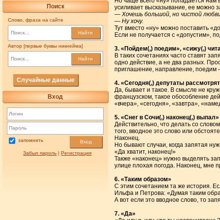
Но чаще всего «ну» попадается нам в
Поиск
усиливает высказывание, ее можно 
— Хочешь большой, но чистой любв
Слово, фраза на сайте
— Ну хочу.
Тут вместо «ну» можно поставить «до
Найти
Если не получается с «допустим», по
Автор [первые буквы никнейма]
3. «Пойдем(,) поедим», «сижу(,) чи
В таких сочетаниях часто ставят за
Найти
одно действие, а не два разных. Про
приглашение, направление, поедим —
Случайные данные
4. «Сегодня(,) депутаты рассмотря
Да, бывает и такое. В смысле не кру
Вход
французском, такое обособление дейс
«вчера», «сегодня», «завтра», «наме
5. «Снег в Сочи(,) наконец(,) выпал»
Действительно, что делать со словом
того, вводное это слово или обстоят
Наконец.
запомнить
Вход
Но бывают случаи, когда запятая нуж
«Да хватит, наконец!»
Забыл пароль
|
Регистрация
Также «наконец» нужно выделять запя
улице плохая погода. Наконец, мне п
6. «Таким образом»
С этим сочетанием та же история. Ес
Ильфа и Петрова: «Думая таким обра
А вот если это вводное слово, то за
7. «Да»