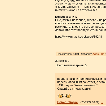
«Да иду я, иду, что ты названиваешь
этом случае — усилительная частица.
«Нимфоманку»?» — «Да, хочу сегодня
никаких знаков не потребуется.
Бонус: ?! или !?
Еще, как вы, наверное, знаете и не 
вопросительными знаками. А иногда 
восклицательное (то есть вопрос, ко
Запомните этот порядок, чтобы ваши
https://www.mn.ru/society/edu/89248
Просмотров:
1319
| Добавил:
Алекс_Фо
1
Загрузка...
Всего комментариев:
5
препинзнаки (и препинминусы, и пр
подсознательным работает, с оста
+
??!
~
ну оч. "изшахматнооо"
СпасиБо за публикацию!
Борис_Старче
•
(28/09/22 18:02)