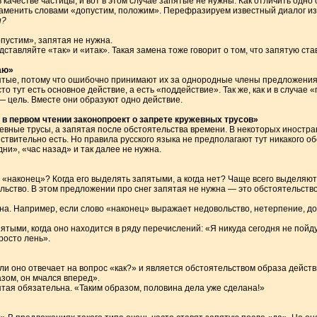
 качестве частицы, и вот в этом случае запятые не нужны. Как отличить одно 
заменить словами «допустим, положим». Перефразируем известный диалог и
и?
пустим», запятая не нужна.
дставляйте «так» и «итак». Такая замена тоже говорит о том, что запятую ста
таю»
пятые, потому что ошибочно принимают их за однородные члены предложения.
сто тут есть основное действие, а есть «поддействие». Так же, как и в случа
 цель. Вместе они образуют одно действие.
т в первом чтении законопроект о запрете кружевных трусов»
жевные трусы, а запятая после обстоятельства времени. В некоторых иностр
твительно есть. Но правила русского языка не предполагают тут никакого о
дни», «час назад» и так далее не нужна.
 «наконец»? Когда его выделять запятыми, а когда нет? Чаще всего выделяют
ельство. В этом предложении про снег запятая не нужна — это обстоятельство.
на. Например, если слово «наконец» выражает недовольство, нетерпение, дос
тыми, когда оно находится в ряду перечислений: «Я никуда сегодня не пойду.
росто лень».
ли оно отвечает на вопрос «как?» и является обстоятельством образа действ
зом, он мчался вперед».
пятая обязательна. «Таким образом, половина дела уже сделана!»