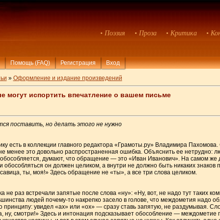
• Поэзия
• Проза
• Критика
• Ко
Помощь (FAQ)
Регистрация
Вход
ьи
»
Оформление и издание произведений
е могут испортить впечатление о вашем письме
ется поставить, но делать этого не нужно
ку есть в коллекции главного редактора «Грамоты.ру» Владимира Пахомова. 
 не менее это довольно распространенная ошибка. Объяснить ее нетрудно: 
обособляется, думают, что обращение — это «Иван Иванович». На самом же 
 и обособляться он должен целиком, а внутри не должно быть никаких знаков
авица, ты, моя!» Здесь обращение не «ты», а все три слова целиком.
 не раз встречали запятые после слова «ну»: «Ну, вот, не надо тут таких ко
шинства людей почему-то накрепко засело в голове, что междометия надо об
по принципу: увидел «ах» или «ох» — сразу ставь запятую, не раздумывая. С
 ну, смотри!» Здесь и интонация подсказывает обособление — междометие 