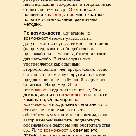
идентификации, тождества, и тогда запятые
ставить не нужно; ср.:
Этот способ
появился
как следствие
многократных
попыток использования различных
методик
.
По возможности.
Сочетание
по
возможности
может указывать на
допустимость, осуществимость чего-либо
(например, какого-либо действия или
признака) или на условия, благоприятные
для чего-либо. В этом случае оно
употребляется как обычный
второстепенный член предложения, тесно
связанный по смыслу с другими словами
предложения и не требующий выделения
запятыми. Например:
Я
по
возможности
сделаю это позже, Они
докладывали
по возможности
коротко и
компактно, Он намерен
по
возможности
продолжить свои занятия
.
Это же сочетание может стать
обособленным членом предложения, если
автор намерен выделить, подчеркнуть
обозначаемые факторы или обстоятельства;
ср.:
Я,
по возможности
, сделаю это
позже
. При этом в простом предложении