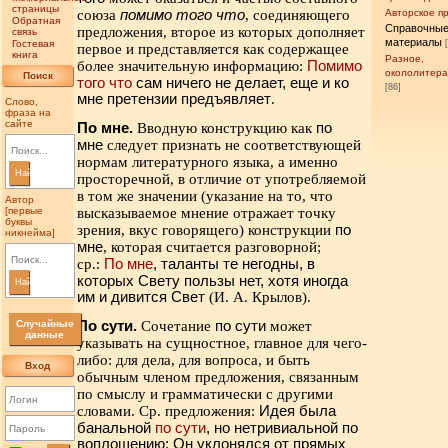
страницы
союза
помимо того что
, соединяющего
Авторское п
Обратная
Справочны
предложения, второе из которых дополняет
связь
материалы
Гостевая
первое и представляется как содержащее
книга
Разное,
более значительную информацию:
Помимо
окололитер
Поиск
того что
сам ничего не делает, еще и ко
[86]
мне претензии предъявляет
.
Слово,
фраза на
сайте
По мне.
Вводную конструкцию как
по
мне
следует признать не соответствующей
нормам литературного языка, а именно
Найти
просторечной, в отличие от употребляемой
в том же значении (указание на то, что
Автор
[первые
высказываемое мнение отражает точку
буквы
зрения, вкус говорящего) конструкции
по
никнейма]
мне
, которая считается разговорной;
ср.:
По мне
, таланты те негодны, в
которых Свету пользы нет, хотя иногда
Найти
им и дивится Свет
(И. А. Крылов).
Случайные
По сути.
Сочетание
по сути
может
данные
указывать на сущностное, главное для чего-
либо: для дела, для вопроса, и быть
Вход
обычным членом предложения, связанным
по смыслу и грамматически с другими
словами. Ср. предложения:
Идея была
банальной
по сути
, но нетривиальной по
воплощению; Он уклонялся от прямых