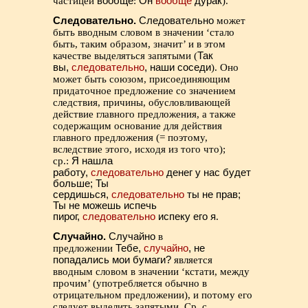
частицей
вообще
:
Он
вообще
дурак
).
Следовательно.
Следовательно
может
быть вводным словом в значении ‘стало
быть, таким образом, значит’ и в этом
качестве выделяться запятыми (
Так
вы,
следовательно
, наши соседи
). Оно
может быть союзом, присоединяющим
придаточное предложение со значением
следствия, причины, обусловливающей
действие главного предложения, а также
содержащим основание для действия
главного предложения (= поэтому,
вследствие этого, исходя из того что);
ср.:
Я нашла
работу,
следовательно
денег у нас будет
больше; Ты
сердишься,
следовательно
ты не прав;
Ты не можешь испечь
пирог,
следовательно
испеку его я
.
Случайно.
Случайно
в
предложении
Тебе,
случайно
, не
попадались мои бумаги?
является
вводным словом в значении ‘кстати, между
прочим’ (употребляется обычно в
отрицательном предложении), и потому его
следует выделить запятыми. Ср. с