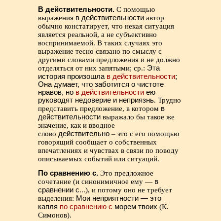
В действительности.
С помощью
выражения
в действительности
автор
обычно констатирует, что некая ситуация
является реальной, а не субъективно
воспринимаемой. В таких случаях это
выражение тесно связано по смыслу с
другими словами предложения и не должно
отделяться от них запятыми; ср.:
Эта
история произошла
в действительности
;
Она думает, что заботится о чистоте
нравов, но
в действительности
ею
руководят недоверие и неприязнь
. Трудно
представить предложение, в котором
в
действительности
выражало бы такое же
значение, как и вводное
слово
действительно
– это с его помощью
говорящий сообщает о собственных
впечатлениях и чувствах в связи по поводу
описываемых событий или ситуаций.
По сравнению с.
Это предложное
сочетание (и синонимичное ему —
в
сравнении с
...), и потому оно не требует
выделения:
Мои неприятности — это
капля
по сравнению с
морем твоих
(К.
Симонов).