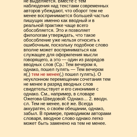
не выделяется. Вместе с тем
наблюдения над текстами современных
авторов убеждают, что оборот тем не
менее воспринимается большей частью
пишущих именно как вводный и в
реальной практике чаще всего
обособляется. Это и позволяет
филологам утверждать, что такое
обособление уже нельзя относить к
ошибочным, поскольку подобное слово
вполне может восприниматься как
служащее для оформления мысли
говорящего, а это — один из разрядов
вводных слов (Ср.: Тем вечером я,
однако, пошел гулять — Тем вечером
я(,)
тем не менее
(,) пошел гулять). О
неуклонном перемещении сочетания тем
не менее в разряд вводных слов
свидетельствует и его синонимия с
однако. См., например, в словаре
Ожегова-Шведовой: Однако… 2. вводн.
сл. Тем не менее, всё же. Всегда
аккуратен, о своём обещании, однако,
забыл. В примере, приводимом авторами
словаря, вводное слово однако легко
может быть заменено на тем не менее.