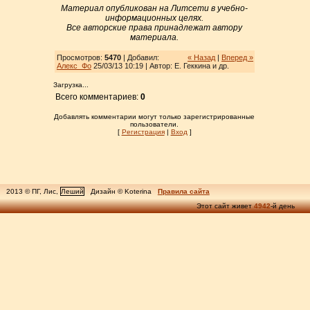
Материал опубликован на Литсети в учебно-
информационных целях.
Все авторские права принадлежат автору
материала.
Просмотров:
5470
| Добавил:
« Назад
|
Вперед »
Алекс_Фо
25/03/13 10:19 | Автор: Е. Геккина и др.
Загрузка...
Всего комментариев:
0
Добавлять комментарии могут только зарегистрированные
пользователи.
[
Регистрация
|
Вход
]
2013 © ПГ, Лис,
Леший
Дизайн © Koterina
Правила сайта
Этот сайт живет
4942
-й день