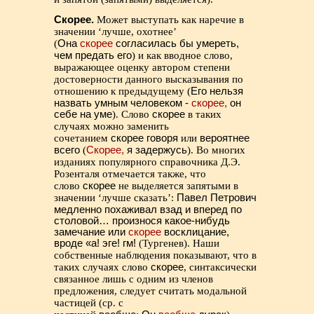
Скорее.
Может выступать как наречие в
значении ‘лучше, охотнее’
(
Она
скорее
согласилась бы умереть,
чем предать его
) и как вводное слово,
выражающее оценку автором степени
достоверности данного высказывания по
отношению к предыдущему (
Его нельзя
назвать умным человеком -
скорее,
он
себе на уме
). Слово
скорее
в таких
случаях можно заменить
сочетанием
скорее говоря
или
вероятнее
всего
(
Скорее,
я задержусь
). Во многих
изданиях популярного справочника Д.Э.
Розенталя отмечается также, что
слово
скорее
не выделяется запятыми в
значении ‘лучше сказать’:
Павел Петрович
медленно похаживал взад и вперед по
столовой… произнося какое-нибудь
замечание или
скорее
восклицание,
вроде «а! эге! гм!
(Тургенев). Наши
собственные наблюдения показывают, что в
таких случаях слово
скорее
, синтаксически
связанное лишь с одним из членов
предложения, следует считать модальной
частицей (ср. с