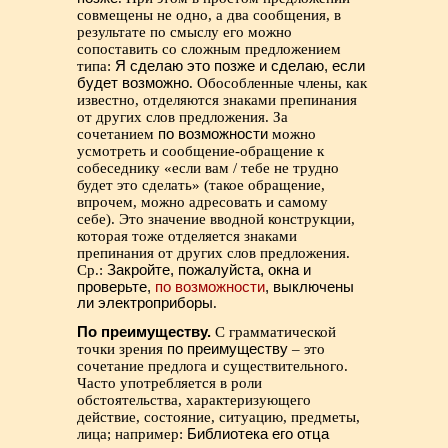
совмещены не одно, а два сообщения, в
результате по смыслу его можно
сопоставить со сложным предложением
типа:
Я сделаю это позже и сделаю, если
будет возможно
. Обособленные члены, как
известно, отделяются знаками препинания
от других слов предложения. За
сочетанием
по возможности
можно
усмотреть и сообщение-обращение к
собеседнику «если вам / тебе не трудно
будет это сделать» (такое обращение,
впрочем, можно адресовать и самому
себе). Это значение вводной конструкции,
которая тоже отделяется знаками
препинания от других слов предложения.
Ср.:
Закройте, пожалуйста, окна и
проверьте,
по возможности
, выключены
ли электроприборы
.
По преимуществу.
С грамматической
точки зрения
по преимуществу
– это
сочетание предлога и существительного.
Часто употребляется в роли
обстоятельства, характеризующего
действие, состояние, ситуацию, предметы,
лица; например:
Библиотека его отца