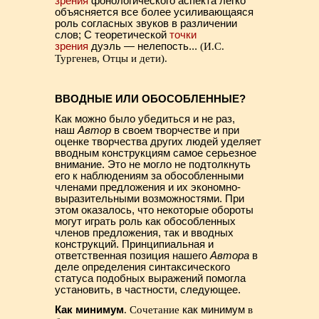
зрения
фонологического аспекта легко
объясняется все более усиливающаяся
роль согласных звуков в различении
слов; С теоретической
точки
зрения
дуэль — нелепость...
(И.С.
Тургенев, Отцы и дети).
ВВОДНЫЕ ИЛИ ОБОСОБЛЕННЫЕ?
Как можно было убедиться и не раз,
наш
Автор
в своем творчестве и при
оценке творчества других людей уделяет
вводным конструкциям самое серьезное
внимание. Это не могло не подтолкнуть
его к наблюдениям за обособленными
членами предложения и их экономно-
выразительными возможностями. При
этом оказалось, что некоторые обороты
могут играть роль как обособленных
членов предложения, так и вводных
конструкций. Принципиальная и
ответственная позиция нашего
Автора
в
деле определения синтаксического
статуса подобных выражений помогла
установить, в частности, следующее.
Как минимум
. Сочетание
как минимум
в