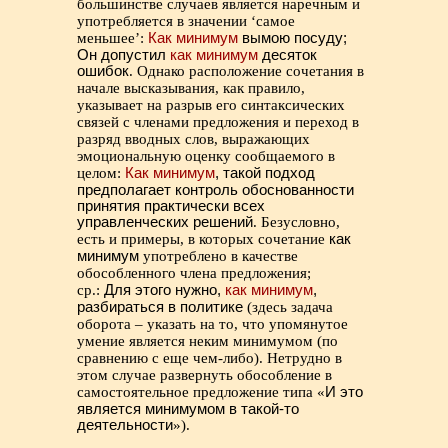
большинстве случаев является наречным и
употребляется в значении ‘самое
меньшее’:
Как минимум
вымою посуду;
Он допустил
как минимум
десяток
ошибок
. Однако расположение сочетания в
начале высказывания, как правило,
указывает на разрыв его синтаксических
связей с членами предложения и переход в
разряд вводных слов, выражающих
эмоциональную оценку сообщаемого в
целом:
Как минимум
, такой подход
предполагает контроль обоснованности
принятия практически всех
управленческих решений
. Безусловно,
есть и примеры, в которых сочетание
как
минимум
употреблено в качестве
обособленного члена предложения;
ср.:
Для этого нужно,
как минимум
,
разбираться в политике
(здесь задача
оборота – указать на то, что упомянутое
умение является неким минимумом (по
сравнению с еще чем-либо). Нетрудно в
этом случае развернуть обособление в
самостоятельное предложение типа «
И это
является минимумом в такой-то
деятельности
»).