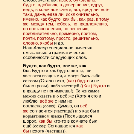
словосочетания:
авось, буквально,
будто, вдобавок, в довершение, вдруг,
ведь, в конечном счёте, вот, вряд ли, всё-
таки, даже, едва ли, исключительно,
именно, как будто, как бы, как раз, к тому
же, между тем, небось, по предложению,
по постановлению, по решению,
приблизительно, примерно, притом,
почти, поэтому, просто, решительно,
словно, якобы
и др.
Наш
Автор
специально выяснял
смысловые и грамматические
особенности следующих слов.
Будто, как будто, все же, как
бы
.
Будто
и
как будто
никогда не
являются вводными, а могут быть либо
союзом (
Стало тихо,
(как) будто
и не
было грозы
), либо частицей (
(Как) Будто
и
вправду не понимаешь!
). То же самое
можно сказать и о
всё же
(
Хотя я его и
люблю,
всё же
с ним не
согласна
(союз);
Думаю, он
всё
же
согласится
(частица)) и о
как бы
в
нормативном языке (
Послышался
шорох,
как бы
кто-то в комнате был
ещё
(союз);
Соглашается
как
бы
нехотя
(частица)).