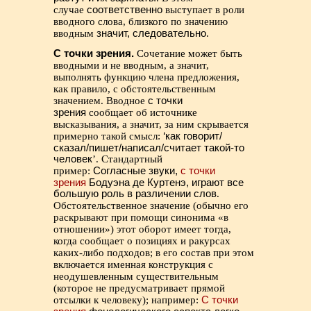
случае
соответственно
выступает в роли
вводного слова, близкого по значению
вводным
значит, следовательно
.
С точки зрения.
Сочетание может быть
вводными и не вводным, а значит,
выполнять функцию члена предложения,
как правило, с обстоятельственным
значением. Вводное
с точки
зрения
сообщает об источнике
высказывания, а значит, за ним скрывается
примерно такой смысл:
‘как говорит/
сказал/пишет/написал/считает такой-то
человек
’. Стандартный
пример:
Согласные звуки,
с точки
зрения
Бодуэна де Куртенэ, играют все
большую роль в различении слов
.
Обстоятельственное значение (обычно его
раскрывают при помощи синонима «в
отношении») этот оборот имеет тогда,
когда сообщает о позициях и ракурсах
каких-либо подходов; в его состав при этом
включается именная конструкция с
неодушевленным существительным
(которое не предусматривает прямой
отсылки к человеку); например:
С точки