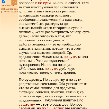
Вход
вопросов и
по сути
ничего не сказал
. Если
запомнить
за этой конструкцией прочитывается
Забыл пароль
дополнительная авторская реплика,
|
Регистрация
поясняющая характер основного
сообщения предложения (на наш взгляд,
она может быть развернута до
высказываний: «если говорить о сути, о
главном», «если рассматривать основу, суть
дела»; «если говорить о том, что
произошло на самом деле, в
действительности»), то ее необходимо
выделить запятыми, потому что в этом
случае она является вводной. Ср.
предложения:
Новая книга,
по сути,
стала
первым в России изданием об
аутсорсинге; Известна позиция
«Яблока», она,
по сути,
дублирует
правительственную точку зрения
.
По существу.
По существу
и
по сути
–
родственные сочетания. Оба указывают на
что-то самое главное для предмета,
ситуации, события, понятия, явления; ср.
сочетание предлога и существительного в
предложениях:
Публичная политика
по
существу
— своего рода шоу; Вопрос
сердитый, но
по существу
: где гарантия
?