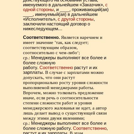
действующего на основании устава,
именуемого в дальнейшем «Заказчик»,
с
одной стороны
, и ____, проживающий(ая)
____, именуемый(ая) в дальнейшем
«Исполнитель»,
с другой стороны
,
заключили настоящий договор о
нижеследующем…
Соответственно.
Является наречием и
имеет значение ’так, как следует;
соответствующим образом,
соотносительно с чем-либо‘;
ср.:
Менеджеры выполняют все более и
более сложную
работу.
Соответственно
растут и их
зарплаты
. В случае с зарплатами можно
допускать, что они растут
пропорционально росту уровня сложности
выполняемой менеджерами работы.
Впрочем, можно толковать предложение
иначе, если речь о соотносительности
степени сложности работ и уровня
менеджерского жалованья не идет, а автор
лишь делает вывод о существующей связи
между этими двумя явлениями;
ср.:
Менеджеры выполняют все более и
более сложную работу.
Соответственно
,
растут и их зарплаты
. В этом