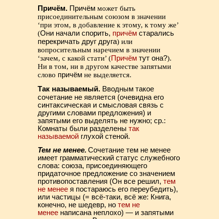
Причём.
Причём
может быть
присоединительным союзом в значении
‘при этом, в добавление к этому, к тому же’
(
Они начали спорить,
причём
старались
перекричать друг друга
) или
вопросительным наречием в значении
‘зачем, с какой стати’ (
Причём
тут она?
).
Ни в том, ни в другом качестве запятыми
слово
причём
не выделяется.
Так называемый.
Вводным такое
сочетание не является (очевидна его
синтаксическая и смысловая связь с
другими словами предложения) и
запятыми его выделять не нужно; ср.:
Комнаты были разделены
так
называемой
глухой стеной.
Тем не менее.
Сочетание тем не менее
имеет грамматический статус служебного
слова: союза, присоединяющего
придаточное предложение со значением
противопоставления (Он все решил,
тем
не менее
я постараюсь его переубедить),
или частицы (= всё-таки, всё же: Книга,
конечно, не шедевр, но
тем не
менее
написана неплохо) — и запятыми