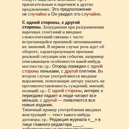
прилагательным и наречием в других
предложениях:
Это предположение
не
случайно
и
Он увидел это
случайно
.
С одной стороны, с другой
стороны.
Затруднения при разграничении
наречных сочетаний и вводных
словосочетаний связаны с часто
встречающейся причиной: непониманием
их значений. В первом случае речь идет об
обороте, характеризующем признаки
реальной ситуации или события, например
описывающем особенности какой-нибудь
местности; ср.:
Огород огражден
с одной
стороны
пеньками,
с другой
плетнем
. Во
втором случае употребляются вводные
выражения, помогающие автору указать на
противопоставленность суждений, мнений,
позиций; ср.:
С одной стороны
, интерес к
периодике падает и люди читают все
меньше,
с другой
— появляются все
новые издания.
Типичный пример употребления вводных
конструкций — текст какого-нибудь
договора; ср.:
Редакция журнала «__» в
лице главного редактора ____,