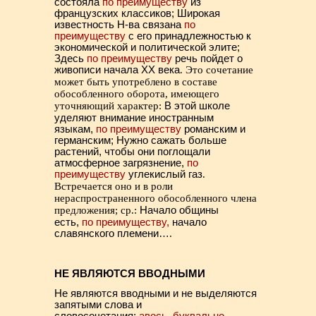
состояла
по преимуществу
из
французских классиков; Широкая
известность Н-ва связана
по
преимуществу
с его принадлежностью к
экономической и политической элите;
Здесь
по преимуществу
речь пойдет о
живописи начала ХХ века
. Это сочетание
может быть употреблено в составе
обособленного оборота, имеющего
уточняющий характер:
В этой школе
уделяют внимание иностранным
языкам,
по преимуществу
романским и
германским; Нужно сажать больше
растений, чтобы они поглощали
атмосферное загрязнение,
по
преимуществу
углекислый газ
.
Встречается оно и в роли
нераспространенного обособленного члена
предложения; ср.:
Начало общины
есть,
по преимуществу,
начало
славянского племени…
.
НЕ ЯВЛЯЮТСЯ ВВОДНЫМИ
Не являются вводными и не выделяются
запятыми слова и