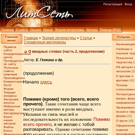
Регистрация
Вход
Главная
О сайте
Поэзия
Проза
Теория литературы
Авторы
Помощь (FAQ)
Главное
Рубрики
Главная
»
Теория литературы
»
Статьи
»
меню
Справочные материалы
Начинающи
Правила
Учебники и
сайта
О вводных словах (часть 2, продолжение)
научные тру
Координационный
центр
Психология
Автор:
Е. Геккина и др.
Путеводитель
творчества
[
по сайту
Об авторах 
Полезные
советы
читателях
[5
(продолжение)
новичкам
О критике и
Произведения
критиках
[42]
Начало
здесь
Комментарии
ЛитО
Техника
Форум
стихосложе
Текущие
Литературн
конкурсы
Помимо (кроме) того (всего, всего
жанры, фор
Авторские
анонсы
направлени
прочего)
. Такие сочетания чаще всего
Избранные
Эксперимен
выступают именно в роли вводных,
авторы
поэзия и тв
Авто(р)портреты
указывая на связь мыслей и
формы
[11]
Книги
последовательность их изложения:
Помимо
наших
О прозе
[45]
авторов
всего прочего
, я не желаю с тобой
Оформление
Файлы
разговаривать
. Однако сочетание
помимо
издание
Блоги
того
может оказаться и частью составного
произведен
Мемориальные