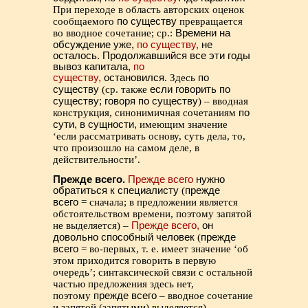
При переходе в область авторских оценок
сообщаемого
по существу
превращается
во вводное сочетание; ср.:
Времени на
обсуждение уже,
по существу,
не
осталось. Продолжавшийся все эти годы
вывоз капитала,
по
существу,
остановился
. Здесь
по
существу
(ср. также
если говорить по
существу; говоря по существу
) – вводная
конструкция, синонимичная сочетаниям
по
сути, в сущности,
имеющим значение
‘если рассматривать основу, суть дела, то,
что произошло на самом деле, в
действительности’.
Прежде всего.
Прежде всего
нужно
обратиться к специалисту
(
прежде
всего
= сначала; в предложении является
обстоятельством времени, поэтому запятой
не выделяется) –
Прежде всего,
он
довольно способный человек
(
прежде
всего
= во-первых, т. е. имеет значение ‘об
этом приходится говорить в первую
очередь’; синтаксической связи с остальной
частью предложения здесь нет,
поэтому
прежде всего
– вводное сочетание
и запятой (запятыми) выделяется).