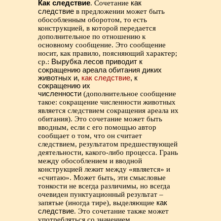
Как следствие
. Сочетание
как
следствие
в предложении может быть
обособленным оборотом, то есть
конструкцией, в которой передается
дополнительное по отношению к
основному сообщение. Это сообщение
носит, как правило, поясняющий характер;
ср.:
Вырубка лесов приводит к
сокращению ареала обитания диких
животных и,
как следствие
, к
сокращению их
численности
(дополнительное сообщение
такое: сокращение численности животных
является следствием сокращения ареала их
обитания). Это сочетание может быть
вводным, если с его помощью автор
сообщает о том, что он считает
следствием, результатом предшествующей
деятельности, какого-либо процесса. Грань
между обособлением и вводной
конструкцией лежит между «является» и
«считаю». Может быть, эти смысловые
тонкости не всегда различимы, но всегда
очевиден пунктуационный результат –
запятые (иногда тире), выделяющие
как
следствие
. Это сочетание также может
употребляться со значением