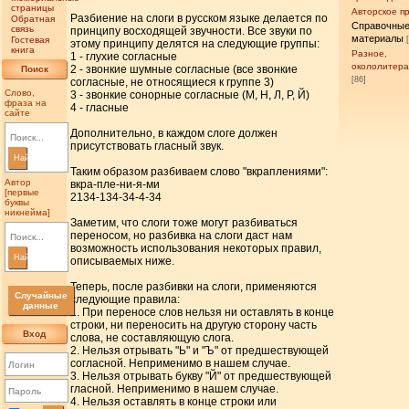
страницы
Авторское п
Разбиение на слоги в русском языке делается по
Обратная
Справочны
связь
принципу восходящей звучности. Все звуки по
материалы
Гостевая
этому принципу делятся на следующие группы:
книга
Разное,
1 - глухие согласные
окололитер
2 - звонкие шумные согласные (все звонкие
Поиск
[86]
согласные, не относящиеся к группе 3)
Слово,
3 - звонкие сонорные согласные (М, Н, Л, Р, Й)
фраза на
4 - гласные
сайте
Дополнительно, в каждом слоге должен
присутствовать гласный звук.
Найти
Таким образом разбиваем слово "вкраплениями":
Автор
вкра-пле-ни-я-ми
[первые
2134-134-34-4-34
буквы
никнейма]
Заметим, что слоги тоже могут разбиваться
переносом, но разбивка на слоги даст нам
возможность использования некоторых правил,
Найти
описываемых ниже.
Теперь, после разбивки на слоги, применяются
Случайные
следующие правила:
данные
1. При переносе слов нельзя ни оставлять в конце
строки, ни переносить на другую сторону часть
Вход
слова, не составляющую слога.
2. Нельзя отрывать "Ь" и "Ъ" от предшествующей
согласной. Неприменимо в нашем случае.
3. Нельзя отрывать букву "Й" от предшествующей
гласной. Неприменимо в нашем случае.
4. Нельзя оставлять в конце строки или