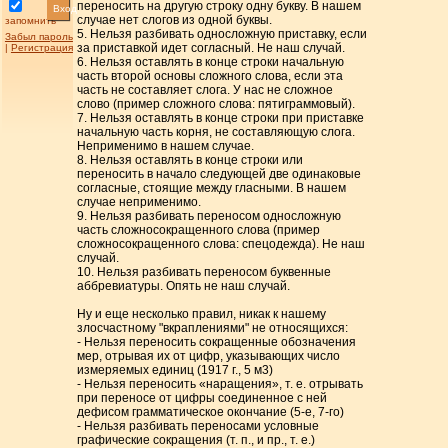
переносить на другую строку одну букву. В нашем
Вход
случае нет слогов из одной буквы.
запомнить
5. Нельзя разбивать односложную приставку, если
Забыл пароль
за приставкой идет согласный. Не наш случай.
|
Регистрация
6. Нельзя оставлять в конце строки начальную
часть второй основы сложного слова, если эта
часть не составляет слога. У нас не сложное
слово (пример сложного слова: пятиграммовый).
7. Нельзя оставлять в конце строки при приставке
начальную часть корня, не составляющую слога.
Неприменимо в нашем случае.
8. Нельзя оставлять в конце строки или
переносить в начало следующей две одинаковые
согласные, стоящие между гласными. В нашем
случае неприменимо.
9. Нельзя разбивать переносом односложную
часть сложносокращенного слова (пример
сложносокращенного слова: спецодежда). Не наш
случай.
10. Нельзя разбивать переносом буквенные
аббревиатуры. Опять не наш случай.
Ну и еще несколько правил, никак к нашему
злосчастному "вкраплениями" не относящихся:
- Нельзя переносить сокращенные обозначения
мер, отрывая их от цифр, указывающих число
измеряемых единиц (1917 г., 5 м3)
- Нельзя переносить «наращения», т. е. отрывать
при переносе от цифры соединенное с ней
дефисом грамматическое окончание (5-е, 7-го)
- Нельзя разбивать переносами условные
графические сокращения (т. п., и пр., т. е.)