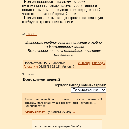
- Нельзя переносить на другую строку
пунктуационные знаки, кроме тире, стоящего
после точки или после двоеточия перед второй
частью прерванной прямой речи.
- Нельзя оставлять в конце строки открывающую
скобку и открывающие кавычки.
©
Crearn
Материал опубликован на Литсети в учебно-
информационных целях.
Все авторские права принадлежат автору
материала.
Просмотров:
1512
| Добавил:
« Назад
|
Вперед »
Алекс_Фо
06/08/13 15:15 | Автор: ?
Загрузка...
Всего комментариев:
2
Порядок вывода комментариев:
Алекс... отличный пост... но отчего ты зажал примеры?
знаешь, материал лучше входит)) при наглядной...
наглядности)))
Shah-ahmat
•
(16/08/14 22:43)
ээ.. а разве там примеры были?))