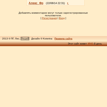
Алекс_Фо
•
(22/08/14 22:31)
Добавлять комментарии могут только зарегистрированные
пользователи.
[
Регистрация
|
Вход
]
2013 © ПГ, Лис,
Леший
Дизайн © Koterina
Правила сайта
Этот сайт живет
4941
-й день