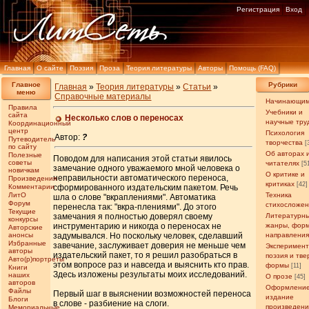
Регистрация
Вход
Главная
О сайте
Поэзия
Проза
Теория литературы
Авторы
Помощь (FAQ)
Главное
Рубрики
Главная
»
Теория литературы
»
Статьи
»
меню
Справочные материалы
Начинающи
Правила
Учебники и
сайта
Несколько слов о переносах
научные тру
Координационный
центр
Психология
Автор:
?
Путеводитель
творчества
[
по сайту
Об авторах 
Полезные
Поводом для написания этой статьи явилось
советы
читателях
[5
замечание одного уважаемого мной человека о
новичкам
О критике и
неправильности автоматического переноса,
Произведения
критиках
[42]
Комментарии
сформированного издательским пакетом. Речь
ЛитО
Техника
шла о слове "вкраплениями". Автоматика
Форум
стихосложе
перенесла так: "вкра-плениями". До этого
Текущие
замечания я полностью доверял своему
Литературн
конкурсы
инструментарию и никогда о переносах не
жанры, фор
Авторские
анонсы
задумывался. Но поскольку человек, сделавший
направлени
Избранные
завечание, заслуживает доверия не меньше чем
Эксперимен
авторы
издательский пакет, то я решил разобраться в
поэзия и тв
Авто(р)портреты
этом вопросе раз и навсегда и выяснить кто прав.
формы
[11]
Книги
Здесь изложены результаты моих исследований.
наших
О прозе
[45]
авторов
Оформление
Файлы
Первый шаг в выяснении возможностей переноса
издание
Блоги
в слове - разбиение на слоги.
произведен
Мемориальные