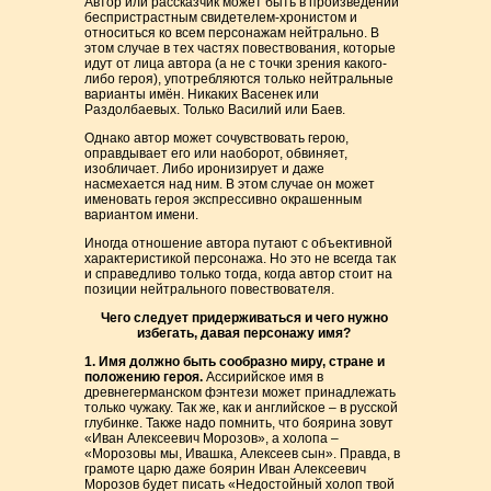
Автор или рассказчик может быть в произведении
беспристрастным свидетелем-хронистом и
относиться ко всем персонажам нейтрально. В
этом случае в тех частях повествования, которые
идут от лица автора (а не с точки зрения какого-
либо героя), употребляются только нейтральные
варианты имён. Никаких Васенек или
Раздолбаевых. Только Василий или Баев.
Однако автор может сочувствовать герою,
оправдывает его или наоборот, обвиняет,
изобличает. Либо иронизирует и даже
насмехается над ним. В этом случае он может
именовать героя экспрессивно окрашенным
вариантом имени.
Иногда отношение автора путают с объективной
характеристикой персонажа. Но это не всегда так
и справедливо только тогда, когда автор стоит на
позиции нейтрального повествователя.
Чего следует придерживаться и чего нужно
избегать, давая персонажу имя?
1. Имя должно быть сообразно миру, стране и
положению героя.
Ассирийское имя в
древнегерманском фэнтези может принадлежать
только чужаку. Так же, как и английское – в русской
глубинке. Также надо помнить, что боярина зовут
«Иван Алексеевич Морозов», а холопа –
«Морозовы мы, Ивашка, Алексеев сын». Правда, в
грамоте царю даже боярин Иван Алексеевич
Морозов будет писать «Недостойный холоп твой