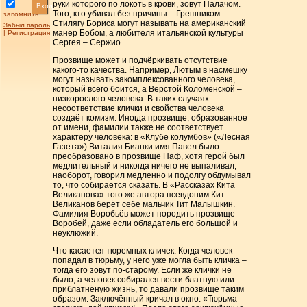
руки которого по локоть в крови, зовут Палачом.
Вход
Того, кто убивал без причины – Грешником.
запомнить
Стилягу Бориса могут называть на американский
Забыл пароль
манер Бобом, а любителя итальянской культуры
|
Регистрация
Сергея – Сержио.
Прозвище может и подчёркивать отсутствие
какого-то качества. Например, Лютым в насмешку
могут называть закомплексованного человека,
который всего боится, а Верстой Коломенской –
низкорослого человека. В таких случаях
несоответствие клички и свойства человека
создаёт комизм. Иногда прозвище, образованное
от имени, фамилии также не соответствует
характеру человека: в «Клубе колумбов» («Лесная
Газета») Виталия Бианки имя Павел было
преобразовано в прозвище Паф, хотя герой был
медлительный и никогда ничего не выпаливал,
наоборот, говорил медленно и подолгу обдумывал
то, что собирается сказать. В «Рассказах Кита
Великанова» того же автора псевдоним Кит
Великанов берёт себе мальчик Тит Малышкин.
Фамилия Воробьёв может породить прозвище
Воробей, даже если обладатель его большой и
неуклюжий.
Что касается тюремных кличек. Когда человек
попадал в тюрьму, у него уже могла быть кличка –
тогда его зовут по-старому. Если же клички не
было, а человек собирался вести блатную или
приблатнёную жизнь, то давали прозвище таким
образом. Заключённый кричал в окно: «Тюрьма-