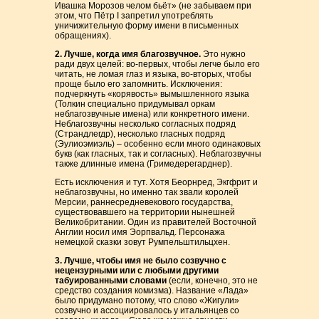
Ивашка Морозов челом бьёт» (не забываем при
этом, что Пётр I запретил употреблять
уничижительную форму имени в письменных
обращениях).
2. Лучше, когда имя благозвучное.
Это нужно
ради двух целей: во-первых, чтобы легче было его
читать, не ломая глаз и языка, во-вторых, чтобы
проще было его запомнить. Исключения:
подчеркнуть «корявость» вымышленного языка
(Толкин специально придумывал оркам
неблагозвучные имена) или конкретного имени.
Неблагозвучны несколько согласных подряд
(Страндлегдр), несколько гласных подряд
(Эулиоэмиэль) – особенно если много одинаковых
букв (как гласных, так и согласных). Неблагозвучны
также длинные имена (Гримедерегарднер).
Есть исключения и тут. Хотя Беорнред, Экгфрит и
неблагозвучны, но именно так звали королей
Мерсии, раннесредневекового государства,
существовавшего на территории нынешней
Великобритании. Один из правителей Восточной
Англии носил имя Эорпвальд. Персонажа
немецкой сказки зовут Румпельштильцхен.
3. Лучше, чтобы имя не было созвучно с
нецензурными или с любыми другими
табуированными словами
(если, конечно, это не
средство создания комизма). Название «Лада»
было придумано потому, что слово «Жигули»
созвучно и ассоциировалось у итальянцев со