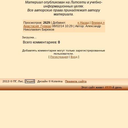
Материал опубликован на Литсети в учебно-
информационных целях.
Все авторские права принадлежат автору
материала.
Просмотров:
2629
| Добавил:
« Назад
|
Вперед »
Анастасия_Гурман
08/02/14 10:29 | Автор: Александр
Николаевич Бирюков
Загрузка...
Всего комментариев:
0
Добавлять комментарии могут только зарегистрированные
пользователи.
[
Регистрация
|
Вход
]
2013 © ПГ, Лис,
Леший
Дизайн © Koterina
Правила сайта
Этот сайт живет
4939
-й день