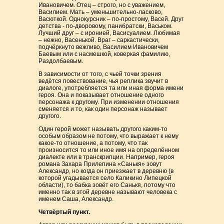
Ивановичем. Отец – строго, но с уважением,
Василием. Мать – уменьшительно-ласково,
Васюткой. Однокурсник – по-простому, Васей. Друг
детства - по-дворовому, панибратски, Васьком.
Лучший друг – с иронией, Васисуалием. Любимая
– нежно, Васенькой. Враг – саркастически,
подчёркнуто вежливо, Василием Ивановичем
Баевым или с насмешкой, коверкая фамилию,
Раздолбаевым.
В зависимости от того, с чьей точки зрения
ведётся повествование, чья реплика звучит в
диалоге, употребляется та или иная форма имени
героя. Она и показывает отношение одного
персонажа к другому. При изменении отношения
сменяется и то, как один персонаж называет
другого.
Один герой может называть другого каким-то
особым образом не потому, что выражает к нему
какое-то отношение, а потому, что так
произносится то или иное имя на определённом
диалекте или в транскрипции. Например, героя
романа Захара Прилепина «Санькя» зовут
Александр, но когда он приезжает в деревню (в
которой угадывается село Каликино Липецкой
области), то бабка зовёт его Санькя, потому что
именно так в этой деревне называют человека с
именем Саша, Александр.
Четвёртый пункт.