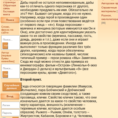
страницы
Дабы герой не остался непоименованным, дабы
Авторское п
Обратная
как-то отличать одного персонажа от другого,
Справочные
связь
необходимо придумать им имя. Обязательно ли
материалы
Гостевая
[
это? Нет. Бывают ситуации, когда это не нужно.
книга
Разное,
Например, когда герой в произведении один
окололитер
Поиск
(особенно если при этом повествование ведётся
[86]
от первого лица – «я»). Когда персонажи –
Слово,
мужчина и женщина (которые именуются как Он и
фраза на
Она), или достаточно для идентификации указать
сайте
какое-то их свойство (мужчина, пассажир, гость,
дождь, дерево и т.п.), даже если они и играют
важную роль в произведении. Иногда имя
Найти
выполняет только функцию различия без трёх
других, например, когда герои обезличены
Автор
(эпизодические) или названы буквой, числом:
[первые
типичный пример – герои романа «Мы» Замятина.
буквы
никнейма]
Сюда же ещё можно отнести два примера из
кинематографа: фильм «Остров» (Линкольн-6-экхо
и Джордан-2-дельта) и мультфильма «9» (все
персонажи-куклы, кроме «Девятого»).
Найти
Второй пункт.
Случайные
Сюда относятся говорящие фамилии (Фамусов,
данные
Молчалин), пара Бобчинский и Добчинский
(создающие комизм своим сходством), а также
Вход
прозвища, клички. Свойство кличек таково, что они
изначально даются за какое-то свойство человека,
черту характера, внешность (исключение –
тюремные клички, которые даются особым
образом). Рыжего – Рыжим, Огнём, толстого –
Жиртрестом, Кабаном, Боровом и т.д. Человека,