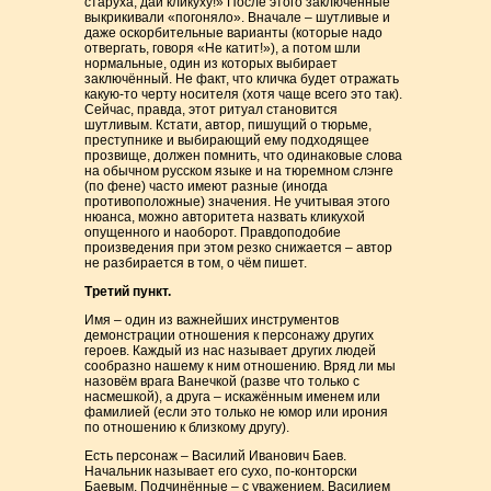
старуха, дай кликуху!» После этого заключённые
выкрикивали «погоняло». Вначале – шутливые и
даже оскорбительные варианты (которые надо
отвергать, говоря «Не катит!»), а потом шли
нормальные, один из которых выбирает
заключённый. Не факт, что кличка будет отражать
какую-то черту носителя (хотя чаще всего это так).
Сейчас, правда, этот ритуал становится
шутливым. Кстати, автор, пишущий о тюрьме,
преступнике и выбирающий ему подходящее
прозвище, должен помнить, что одинаковые слова
на обычном русском языке и на тюремном слэнге
(по фене) часто имеют разные (иногда
противоположные) значения. Не учитывая этого
нюанса, можно авторитета назвать кликухой
опущенного и наоборот. Правдоподобие
произведения при этом резко снижается – автор
не разбирается в том, о чём пишет.
Третий пункт.
Имя – один из важнейших инструментов
демонстрации отношения к персонажу других
героев. Каждый из нас называет других людей
сообразно нашему к ним отношению. Вряд ли мы
назовём врага Ванечкой (разве что только с
насмешкой), а друга – искажённым именем или
фамилией (если это только не юмор или ирония
по отношению к близкому другу).
Есть персонаж – Василий Иванович Баев.
Начальник называет его сухо, по-конторски
Баевым. Подчинённые – с уважением, Василием