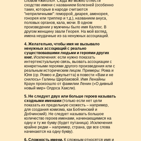
словом «жиголо». Сюда же можно отнести
сходство имени с названием болезней (особенно
таких, которые в народе считаются
"неприличными": геморрой, диарея, аменорея,
гонорея или триппер и т.д.), названием ануса,
половых органов, кала, мочи. В одном
произведении у мужчины было имя Каллос. В
другом женщину звали Георея. На мой взгляд,
имена неудачные из-за ненужных ассоциаций.
4. Желательно, чтобы имя не вызывало
ненужных ассоциаций с реально
существовавшими людьми и героями других
книг.
Исключения: если нужно показать
интертекстуальную связь, вызвать ассоциации с
конкретными героями другого произведения или с
реальным историческим лицом. Примеры: Рома и
Юля (ср. Ромео и Джульетта) в повести «Вам и не
снилось» Галины Щербаковой. Имя Ленайны
Краун произошло от фамилии Ленин («О дивный
новый мир» Олдоса Хаксли).
5. Не следует двух или больше героев называть
сходными именами
(только если нет цели
показать их предельную схожесть – например,
для создания комизма, как Бобчинский и
Добчинский). Не следует называть большое
количество героев именами, начинающимися на
одну и ту же букву (будет путаница). Исключения
крайне редки – например, страна, где все слова
начинаются на одну букву).
6. Сложность имени.
К сложным относятся имя и