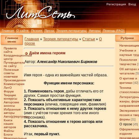
Регистрация
Вход
Главная
О сайте
Поэзия
Проза
Теория литературы
Авторы
Помощь (FAQ)
Главное
Рубрики
Главная
»
Теория литературы
»
Статьи
»
О
меню
прозе
Начинающи
Правила
Учебники и
сайта
Даём имена героям
научные тру
Координационный
центр
Психология
Автор:
Александр Николаевич Бирюков
Путеводитель
творчества
[
по сайту
Об авторах 
Полезные
советы
читателях
[5
Имя героя - одна из важнейших частей образа.
новичкам
О критике и
Произведения
Функции имени персонажа:
критиках
[42]
Комментарии
ЛитО
Техника
1. Поименовать героя
, дабы отличать его от
Форум
стихосложе
Текущие
других. Самая простая функция.
Литературн
конкурсы
2. Показать объективные характеристики
жанры, фор
Авторские
персонажа
(кличка, говорящее имя, фамилия)
анонсы
направлени
3. Показать отношение к нему других героев
Избранные
Эксперимен
(имя с учётом точки зрения того или иного
авторы
поэзия и тв
Авто(р)портреты
персонажа).
формы
[11]
Книги
4. Показать отношение к герою автора или
наших
О прозе
[45]
рассказчика.
авторов
Оформление
Файлы
Итак,
первый пункт.
издание
Блоги
произведен
Мемориальные