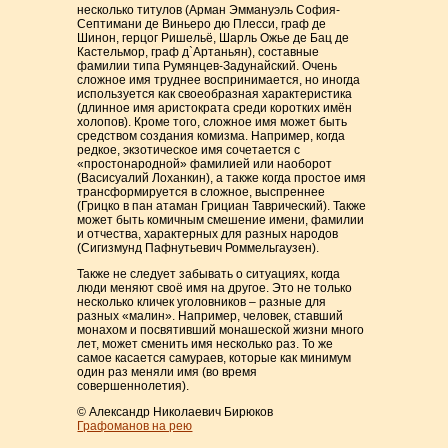
несколько титулов (Арман Эммануэль София-
Септимани де Виньеро дю Плесси, граф де
Шинон, герцог Ришельё, Шарль Ожье де Бац де
Кастельмор, граф д`Артаньян), составные
фамилии типа Румянцев-Задунайский. Очень
сложное имя труднее воспринимается, но иногда
используется как своеобразная характеристика
(длинное имя аристократа среди коротких имён
холопов). Кроме того, сложное имя может быть
средством создания комизма. Например, когда
редкое, экзотическое имя сочетается с
«простонародной» фамилией или наоборот
(Васисуалий Лоханкин), а также когда простое имя
трансформируется в сложное, выспреннее
(Грицко в пан атаман Грициан Таврический). Также
может быть комичным смешение имени, фамилии
и отчества, характерных для разных народов
(Сигизмунд Пафнутьевич Роммельгаузен).
Также не следует забывать о ситуациях, когда
люди меняют своё имя на другое. Это не только
несколько кличек уголовников – разные для
разных «малин». Например, человек, ставший
монахом и посвятивший монашеской жизни много
лет, может сменить имя несколько раз. То же
самое касается самураев, которые как минимум
один раз меняли имя (во время
совершеннолетия).
© Александр Николаевич Бирюков
Графоманов на рею