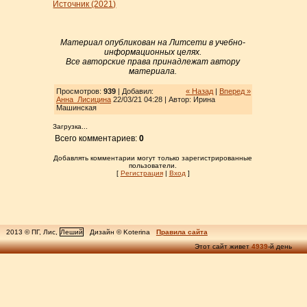
Источник (2021)
Материал опубликован на Литсети в учебно-
информационных целях.
Все авторские права принадлежат автору
материала.
Просмотров:
939
| Добавил:
« Назад
|
Вперед »
Анна_Лисицина
22/03/21 04:28 | Автор: Ирина
Машинская
Загрузка...
Всего комментариев:
0
Добавлять комментарии могут только зарегистрированные
пользователи.
[
Регистрация
|
Вход
]
2013 © ПГ, Лис,
Леший
Дизайн © Koterina
Правила сайта
Этот сайт живет
4939
-й день