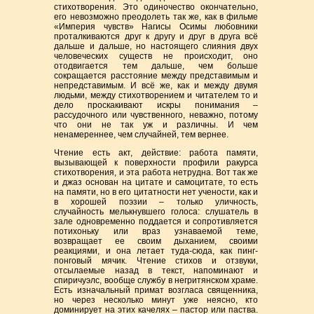
стихотворения. Это одиночество окончательно,
его невозможно преодолеть так же, как в фильме
«Империя чувств» Нагисы Осимы любовники
проталкиваются друг к другу и друг в друга всё
дальше и дальше, но настоящего слияния двух
человеческих существ не происходит, оно
отодвигается тем дальше, чем больше
сокращается расстояние между представимым и
непредставимым. И всё же, как и между двумя
людьми, между стихотворением и читателем то и
дело проскакивают искры понимания –
рассудочного или чувственного, неважно, потому
что они не так уж и различны. И чем
ненамереннее, чем случайней, тем вернее.
Чтение есть акт, действие: работа памяти,
вызывающей к поверхности профили ракурса
стихотворения, и эта работа нетрудна. Вот так же
и джаз основан на цитате и самоцитате, то есть
на памяти, но в его цитатности нет учености, как и
в хорошей поэзии – только уличность,
случайность мелькнувшего голоса: слушатель в
зале одновременно поддается и сопротивляется
потихоньку или враз узнаваемой теме,
возвращает ее своим дыханием, своими
реакциями, и она летает туда-сюда, как пинг-
понговый мячик. Чтение стихов и отзвуки,
отсылаемые назад в текст, напоминают и
спиричуэлс, вообще службу в негритянском храме.
Есть изначальный примат возгласа священника,
но через несколько минут уже неясно, кто
доминирует на этих качелях – пастор или паства.