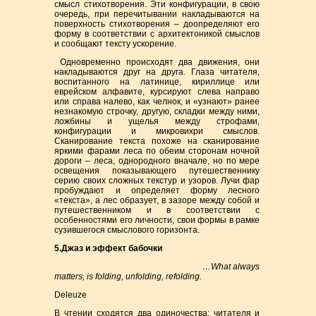
смысл стихотворения. Эти конфигурации, в свою
очередь, при перечитывании накладываются на
поверхность стихотворения – доопределяют его
форму в соответствии с архитектоникой смыслов
и сообщают тексту ускорение.
Одновременно происходят два движения, они
накладываются друг на друга. Глаза читателя,
воспитанного на латинице, кириллице или
еврейском алфавите, курсируют слева направо
или справа налево, как челнок, и «узнают» ранее
незнакомую строчку, другую, складки между ними,
ложбины и ущелья между строфами,
конфигурации и микровихри смыслов.
Сканирование текста похоже на сканирование
яркими фарами леса по обеим сторонам ночной
дороги – леса, однородного вначале, но по мере
освещения показывающего путешественнику
серию своих сложных текстур и узоров. Лучи фар
пробуждают и определяет форму лесного
«текста», а лес образует, в зазоре между собой и
путешественником и в соответствии с
особенностями его личности, свои формы в рамке
сузившегося смыслового горизонта.
5.Джаз
и
эффект
бабочки
…What always
matters, is folding, unfolding, refolding.
Deleuze
В чтении сходятся два одиночества: читателя и