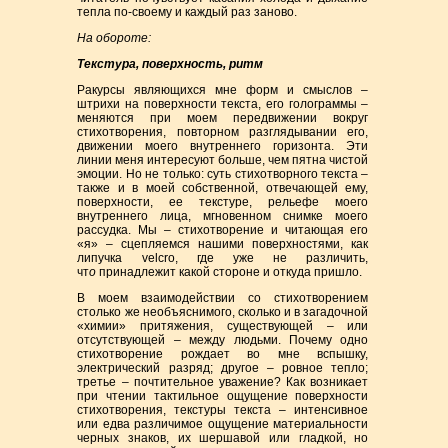
тепла по-своему и каждый раз заново.
На обороте:
Текстура, поверхность, ритм
Ракурсы являющихся мне форм и смыслов –
штрихи на поверхности текста, его голограммы –
меняются при моем передвижении вокруг
стихотворения, повторном разглядывании его,
движении моего внутреннего горизонта. Эти
линии меня интересуют больше, чем пятна чистой
эмоции. Но не только: суть стихотворного текста –
также и в моей собственной, отвечающей ему,
поверхности, ее текстуре, рельефе моего
внутреннего лица, мгновенном снимке моего
рассудка. Мы – стихотворение и читающая его
«я» – сцепляемся нашими поверхностями, как
липучка velcro, где уже не различить,
чт
о
принадлежит какой стороне и откуда пришло.
В моем взаимодействии со стихотворением
столько же необъяснимого, сколько и в загадочной
«химии» притяжения, существующей – или
отсутствующей – между людьми. Почему одно
стихотворение рождает во мне вспышку,
электрический разряд; другое – ровное тепло;
третье – почтительное уважение? Как возникает
при чтении тактильное ощущение поверхности
стихотворения, текстуры текста – интенсивное
или едва различимое ощущение материальности
черных знаков, их шершавой или гладкой, но