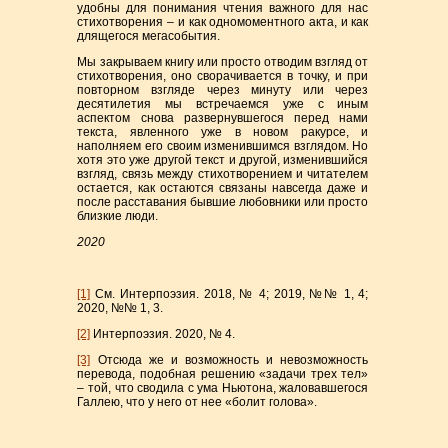
удобны для понимания чтения важного для нас
стихотворения – и как одномоментного акта, и как
длящегося мегасобытия.
Мы закрываем книгу или просто отводим взгляд от
стихотворения, оно сворачивается в точку, и при
повторном взгляде через минуту или через
десятилетия мы встречаемся уже с иным
аспектом снова развернувшегося перед нами
текста, явленного уже в новом ракурсе, и
наполняем его своим изменившимся взглядом. Но
хотя это уже другой текст и другой, изменившийся
взгляд, связь между стихотворением и читателем
остается, как остаются связаны навсегда даже и
после расставания бывшие любовники или просто
близкие люди.
2020
[1]
См. Интерпоэзия. 2018, № 4; 2019, №№ 1, 4;
2020, №№ 1, 3.
[2]
Интерпоэзия. 2020, № 4.
[3]
Отсюда же и возможность и невозможность
перевода, подобная решению «задачи трех тел»
– той, что сводила с ума Ньютона, жаловавшегося
Галлею, что у него от нее «болит голова».