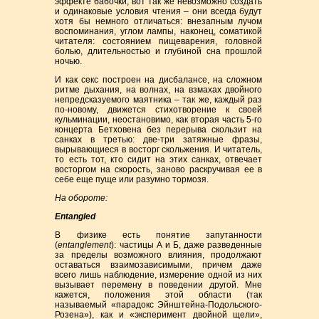
эффекте бабочки, вот так же невозможно создать
и одинаковые условия чтения – они всегда будут
хотя бы немного отличаться: внезапным лучом
воспоминания, углом лампы, наконец, соматикой
читателя: состоянием пищеварения, головной
болью, длительностью и глубиной сна прошлой
ночью.
И как секс построен на дисбалансе, на сложном
ритме дыхания, на волнах, на взмахах двойного
непредсказуемого маятника – так же, каждый раз
по-новому, движется стихотворение к своей
кульминации, неостановимо, как вторая часть 5-го
концерта Бетховена без перерыва скользит на
санках в третью: две-три затяжные фразы,
вырывающиеся в восторг скольжения. И читатель,
то есть тот, кто сидит на этих санках, отвечает
восторгом на скорость, заново раскручивая ее в
себе еще пуще или разумно тормозя.
На обороте:
Entangled
В физике есть понятие запутанности
(
entanglement
): частицы А и Б, даже разведенные
за пределы возможного влияния, продолжают
оставаться взаимозависимыми, причем даже
всего лишь наблюдение, измерение одной из них
вызывает перемену в поведении другой. Мне
кажется, положения этой области (так
называемый «парадокс Эйнштейна-Подольского-
Розена»), как и «эксперимент двойной щели»,