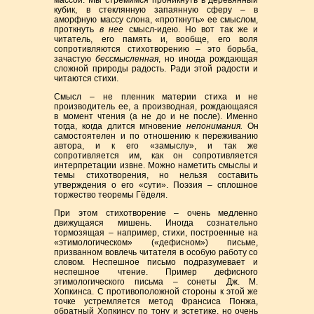
массой. Мы стремимся проникнуть в деревянный
кубик, в стеклянную запаянную сферу – в
аморфную массу слона, «проткнуть» ее смыслом,
проткнуть
в нее
смысл-идею. Но вот так же и
читатель, его память и, вообще, его воля
сопротивляются стихотворению – это борьба,
зачастую
бессмысленная
, но иногда рождающая
сложной природы радость. Ради этой радости и
читаются стихи.
Смысл – не пленник материи стиха и не
производитель ее, а производная, рождающаяся
в момент чтения (а не до и не после). Именно
тогда, когда длится мгновение
непонимания.
Он
самостоятелен и по отношению к переживанию
автора, и к его «замыслу», и так же
сопротивляется им, как он сопротивляется
интерпретации извне. Можно наметить смыслы и
темы стихотворения, но нельзя составить
утверждения о его «сути». Поэзия – сплошное
торжество теоремы Гёделя.
При этом стихотворение – очень медленно
движущаяся мишень. Иногда сознательно
тормозящая – например, стихи, построенные на
«этимологическом» («дефисном») письме,
призванном вовлечь читателя в особую работу со
словом. Неспешное письмо подразумевает и
неспешное чтение. Пример дефисного
этимологического письма – сонеты Дж. М.
Хопкинса. С противоположной стороны к этой же
точке устремляется метод Франсиса Понжа,
обратный Хопкинсу по тону и эстетике, но очень