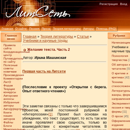
Регистрация
Вход
Главная
О сайте
Поэзия
Проза
Теория литературы
Авторы
Помощь (FAQ)
Главное
Рубрики
Главная
»
Теория литературы
»
Статьи
»
меню
Учебники и научные труды
Начинающи
Правила
Учебники и
сайта
Желание текста. Часть 2
научные тр
Координационный
центр
Психология
Автор:
Ирина Машинская
Путеводитель
творчества
[
по сайту
Об авторах 
Полезные
советы
читателях
[5
Первая часть на Литсети
новичкам
О критике и
Произведения
критиках
[42]
Комментарии
ЛитО
Техника
Форум
стихосложе
(Послесловие к проекту «Открытки с берега.
Текущие
Литературн
Опыт ответного чтения»)
конкурсы
жанры, фор
Авторские
анонсы
направлени
Избранные
Эксперимен
авторы
Эти заметки связаны с только что завершившимся
поэзия и тв
Авто(р)портреты
проектом, моей постоянной рубрикой в
формы
[11]
Книги
«Интерпоэзии»
[1]
. Проект был основан на
наших
О прозе
[45]
убеждении, что текст существует, то есть так или
авторов
Оформление
иначе проявляет свою сущность, только во
Файлы
издание
Блоги
взаимодействии с конкретным читателем. В
произведен
Мемориальные