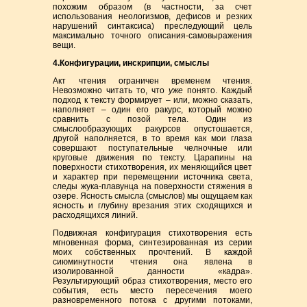
похожим образом (в частности, за счет
использования неологизмов, дефисов и резких
нарушений синтаксиса) преследующий цель
максимально точного описания-самовыражения
вещи.
4.Конфигурации, инскрипции, смыслы
Акт чтения ограничен временем чтения.
Невозможно читать то, что
уже
понято. Каждый
подход к тексту формирует – или, можно сказать,
наполняет – один его ракурс, который можно
сравнить с позой тела. Один из
смыслообразующих ракурсов опустошается,
другой наполняется, в то время как мои глаза
совершают поступательные челночные или
круговые движения по тексту. Царапины на
поверхности стихотворения, их меняющийся цвет
и характер при перемещении источника света,
следы жука-плавунца на поверхности стяжения в
озере. Ясность смысла (смыслов) мы ощущаем как
ясность и глубину врезания этих сходящихся и
расходящихся линий.
Подвижная конфигурация стихотворения есть
мгновенная форма, синтезированная из серии
моих собственных прочтений. В каждой
сиюминутности чтения она явлена в
изолированной данности «кадра».
Результирующий образ стихотворения, место его
события, есть место пересечения моего
разновременного потока с другими потоками,