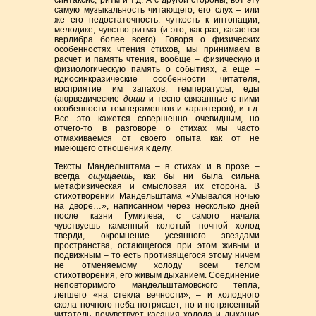
синтаксис, ритм и т.д. А с другой стороны, вот эту
самую музыкальность читающего, его слух – или
же его недостаточность: чуткость к интонации,
мелодике, чувство ритма (и это, как раз, касается
верлибра более всего). Говоря о физических
особенностях чтения стихов, мы принимаем в
расчет и память чтения, вообще – физическую и
физиологическую память о событиях, а еще –
идиосинкразические особенности читателя,
восприятие им запахов, температуры, еды
(аюрведические
доши
и тесно связанные с ними
особенности темпераментов и характеров), и т.д.
Все это кажется совершенно очевидным, но
отчего-то в разговоре о стихах мы часто
отмахиваемся от своего опыта как от не
имеющего отношения к делу.
Тексты Мандельштама – в стихах и в прозе –
всегда
ощущаешь
, как бы ни была сильна
метафизическая и смысловая их сторона. В
стихотворении Мандельштама «Умывался ночью
на дворе…», написанном через несколько дней
после казни Гумилева, с самого начала
чувствуешь каменный колотый ночной холод
тверди, окремнение усеянного звездами
пространства, остающегося при этом живым и
подвижным – то есть противящегося этому ничем
не отменяемому холоду всем телом
стихотворения, его живым дыханием. Соединение
неповторимого мандельштамовского тепла,
легшего «на стекла вечности», – и холодного
скола ночного неба потрясает, но и потрясенный
читатель почувствует касания холода и дыхание