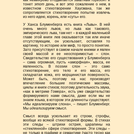
как неминуемо отодвигается закатный горизонт и
тонет
этот
день, и вот
это
сожаление о нем, в
известном стихотворении Хаусмана, так же
сопротивляется стихотворение попытке извлечь
из него идею, корень, или «суть» его.
У Ханса Блуменберга есть книга «Львы». В ней
очень много львов, но льва как такового,
эмпирического льва, там нет – в каждой маленькой
главе этой книги лев оказывается так или иначе
отсутствующим, он ускользает, оставляя то
картинку, то историю или миф, то просто понятие.
Зато присутствует в самом начале книжки и явлен
своей массой и ее неоспоримостью – слон.
Свидетельство его существования у Блуменберга
– сама огромная, пусть «аморфная», масса, ее
явленность. В поэзии слон – это само
стихотворение, его тело и его масса, его
складчатая кожа, его морщинистая поверхность.
Может быть, поэтому на нас производят
впечатление большие поэтические массивы,
циклы и книги стихов; поэтому длительность звука,
«как в метрике Гомера», есть уже свидетельство
формируемого нами смысла, даже если мы не
знаем языка, в котором эти длинноты существуют.
«Мы идеализируем слона», – пишет Блуменберг.
Мы
идеализируем
смысл.
Смысл всегда ускользает из строки, строфы,
вообще из всякой стихотворной формы. В стихах
эти следы – штрихи острия, царапины на
«стеклянной» сфере стихотворения. Эти следы –
не только в графике и семантике (часто тесно как