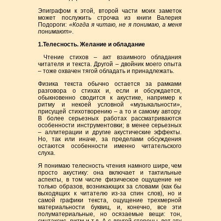
Эпиграфом к этой, второй части моих заметок
может послужить строчка из книги Валерия
Подороги:
«Когда я читаю, не я понимаю, а меня
понимают»
.
1.Телесность. Желание и обладание
Чтение стихов – акт взаимного обладания
читателя и текста. Другой – двойник моего опыта
– тоже охвачен тягой обладать и принадлежать.
Физика текста обычно остается за рамками
разговора о стихах и, если и обсуждается,
обыкновенно сводится к акустике, например к
ритму и некоей условной «музыкальности»,
присущей стихотворению – а то и самому автору.
В более серьезных работах рассматриваются
особенности инструментовки; в менее серьезных
– аллитерации и другие акустические эффекты.
Но, так или иначе, за пределами обсуждения
остаются особенности именно читательского
слуха.
Я понимаю телесность чтения намного шире, чем
просто акустику: она включает и тактильные
аспекты, в том числе физическое ощущение не
только образов, возникающих за словами (как бы
выходящих к читателю из-за спин слов), но и
сам
о
й графики текста, ощущение трехмерной
материальности буквиц, и, конечно, все эти
полуматериальные, но осязаемые вещи: тон,