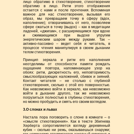
лицо обратимо в стихотворение, стихотворение
обратимо в лицо. Ритм этого отображения
остается с нами и после прочтения. Вспоминая
важное для нас стихотворение, вызывая его
образ, мы превращаем точку в сферу (вдох,
наполнение); отворачиваясь от него, позволяем
сфере сжаться в точку (выдох) – как в медитации
ладоней, «джигам», с расширяющимся при вдохе
и сжимающимся при выдохе упругим
энергетическим шаром между руками. Так –
активно-пассивно – ведет себя и читатель, в
процессе чтения манипулируя в своем дыхании
телом стихотворения.
Принцип зеркала и ритм его наполнения
неотделимы от способности памяти рождать
ощущение повтора, напоминающее узор на
обоях: ритм, дискретность его, неповторимость
смыслообразующих наложений, сбивок и зияний.
Контакт читателя – не столько с глубиной
стихотворения, сколько с этой его поверхностью.
Как невозможно войти в зеркало, как невозможно
войти в дыхание другого, так же невозможно
погрузиться полностью в глубины стихотворения,
но можно пробудить и смять его своим взглядом.
3.О слонах и львах
Настала пора поговорить о слоне в комнате – о
«смысле стихотворения». Как в тексте Збигнева
Херберта сопротивляется взгляду деревянный
кубик – сколько ни режь, оказываешься снаружи;