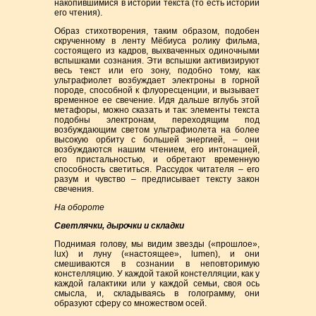
накопившимися в истории текста (то есть истории
его чтения).
Образ стихотворения, таким образом, подобен
скрученному в ленту Мёбиуса ролику фильма,
состоящего из кадров, выхваченных одиночными
вспышками сознания. Эти вспышки активизируют
весь текст или его зону, подобно тому, как
ультрафиолет возбуждает электроны в горной
породе, способной к флуоресценции, и вызывает
временное ее свечение. Идя дальше вглубь этой
метафоры, можно сказать и так: элементы текста
подобны электронам, переходящим под
возбуждающим светом ультрафиолета на более
высокую орбиту с большей энергией, – они
возбуждаются нашим чтением, его интонацией,
его пристальностью, и обретают временную
способность светиться. Рассудок читателя – его
разум и чувство – предписывает тексту закон
свечения.
На обороте
Светлячки, дырочки и складки
Поднимая голову, мы видим звезды («прошлое»,
lux) и луну («настоящее», lumen), и они
смешиваются в сознании в неповторимую
констелляцию. У каждой такой констелляции, как у
каждой галактики или у каждой семьи, своя ось
смысла, и, складываясь в голограмму, они
образуют сферу со множеством осей.