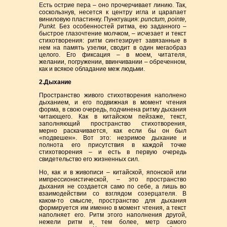
Есть острие пера – оно прочерчивает линию. Так,
соскользнув, несется к центру игла и царапает
виниловую пластинку. Пунктуация:
punctum
, pointe
,
Punkt
.
Без особенностей ритма, ею заданного –
быстрое глазочтение молчком, – исчезает и текст
стихотворения: ритм синтезирует завязанные в
нем на память узелки, сводит в один мегаобраз
целого. Его фиксация – в моем, читателя,
желании, погружении, ввинчивании – обреченном,
как и всякое обладание меж людьми.
2.Дыхание
Пространство живого стихотворения наполнено
дыханием, и его подвижная в момент чтения
форма, в свою очередь, подчинена ритму дыхания
читающего. Как в китайском пейзаже, текст,
заполняющий пространство стихотворения,
мерно раскачивается, как если бы он был
«подвешен». Вот это: незримое дыхание и
полнота его присутствия в каждой точке
стихотворения – и есть в первую очередь
свидетельство его жизненных сил.
Но, как и в живописи – китайской, японской или
импрессионистической, – это пространство
дыхания не создается само по себе, а лишь во
взаимодействии со взглядом созерцателя. В
каком-то смысле, пространство для дыхания
формируется им именно в момент чтения, а текст
наполняет его. Ритм этого наполнения другой,
нежели ритм и, тем более, метр самого