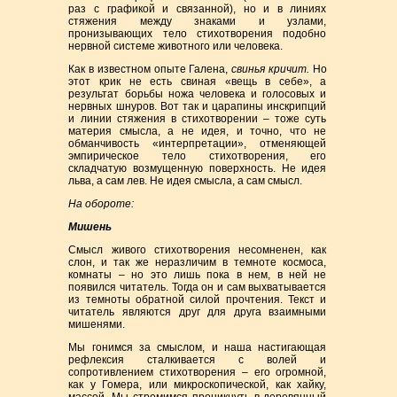
раз с графикой и связанной), но и в линиях
стяжения между знаками и узлами,
пронизывающих тело стихотворения подобно
нервной системе животного или человека.
Как в известном опыте Галена,
свинья кричит.
Но
этот крик не есть свиная «вещь в себе», а
результат борьбы ножа человека и голосовых и
нервных шнуров. Вот так и царапины инскрипций
и линии стяжения в стихотворении – тоже суть
материя смысла, а не идея, и точно, что не
обманчивость «интерпретации», отменяющей
эмпирическое тело стихотворения, его
складчатую возмущенную поверхность. Не идея
льва, а сам лев. Не идея смысла, а сам смысл.
На обороте:
Мишень
Смысл живого стихотворения несомненен, как
слон, и так же неразличим в темноте космоса,
комнаты – но это лишь пока в нем, в ней не
появился читатель. Тогда он и сам выхватывается
из темноты обратной силой прочтения. Текст и
читатель являются друг для друга взаимными
мишенями.
Мы гонимся за смыслом, и наша настигающая
рефлексия сталкивается с волей и
сопротивлением стихотворения – его огромной,
как у Гомера, или микроскопической, как хайку,