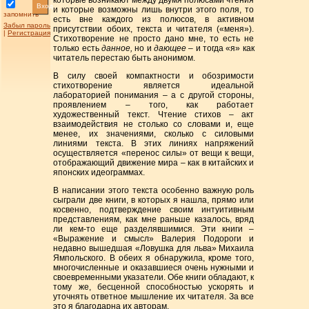
которые возникают между двумя полюсами чтения
Вход
и которые возможны лишь внутри этого поля, то
запомнить
есть вне каждого из полюсов, в активном
Забыл пароль
присутствии обоих, текста и читателя («меня»).
|
Регистрация
Стихотворение не просто дано мне, то есть не
только есть
данное,
но и
дающее
– и тогда «я» как
читатель перестаю быть анонимом.
В силу своей компактности и обозримости
стихотворение является идеальной
лабораторией понимания – а с другой стороны,
проявлением – того, как работает
художественный текст. Чтение стихов – акт
взаимодействия не столько со словами и, еще
менее, их значениями, сколько с силовыми
линиями текста. В этих линиях напряжений
осуществляется «перенос силы» от вещи к вещи,
отображающий движение мира – как в китайских и
японских идеограммах.
В написании этого текста особенно важную роль
сыграли две книги, в которых я нашла, прямо или
косвенно, подтверждение своим интуитивным
представлениям, как мне раньше казалось, вряд
ли кем-то еще разделявшимися. Эти книги –
«Выражение и смысл» Валерия Подороги и
недавно вышедшая «Ловушка для льва» Михаила
Ямпольского. В обеих я обнаружила, кроме того,
многочисленные и оказавшиеся очень нужными и
своевременными указатели. Обе книги обладают, к
тому же, бесценной способностью ускорять и
уточнять ответное мышление их читателя. За все
это я благодарна их авторам.