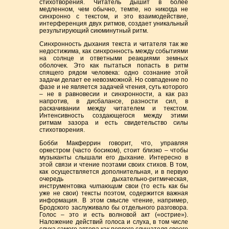
стихотворения. Читатель дышит в более
медленном, чем обычно, темпе, но никогда не
синхронно с текстом, и это взаимодействие,
интерференция двух ритмов, создает уникальный
результирующий сиюминутный ритм.
Синхронность дыхания текста и читателя так же
недостижима, как синхронность между событиями
на солнце и ответными реакциями земных
оболочек. Это как пытаться попасть в ритм
спящего рядом человека: одно сознание этой
задачи делает ее невозможной. Но совпадение по
фазе и не является задачей чтения, суть которого
– не в равновесии и синхронности, а как раз
напротив, в дисбалансе, разности сил, в
раскачивании между читателем и текстом.
Интенсивность создающегося между этими
ритмам зазора и есть свидетельство силы
стихотворения.
Бобби Макферрин говорит, что, управляя
оркестром (часто босиком), стоит близко – чтобы
музыканты слышали его дыхание. Интересно в
этой связи и чтение поэтами своих стихов. В том,
как осуществляется дополнительная, и в первую
очередь дыхательно-ритмическая,
инструментовка
читающим
свои (то есть как бы
уже не свои) тексты поэтом, содержится важная
информация. В этом смысле чтение, например,
Бродского заслуживало бы отдельного разговора.
Голос – это и есть волновой акт («острие»).
Наложение действий голоса и слуха, в том числе