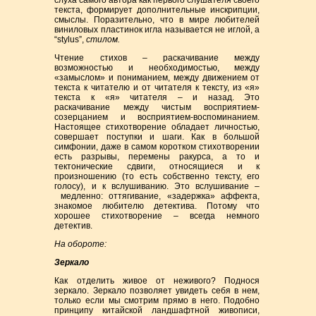
слуха самого автора как первого слушателя своего
текста, формирует дополнительные инскрипции,
смыслы. Поразительно, что в мире любителей
виниловых пластинок игла называется не иглой, а
“stylus”,
стилом.
Чтение стихов – раскачивание между
возможностью и необходимостью, между
«замыслом» и пониманием, между движением от
текста к читателю и от читателя к тексту, из «я»
текста к «я» читателя – и назад. Это
раскачивание между чистым восприятием-
созерцанием и восприятием-воспоминанием.
Настоящее стихотворение обладает личностью,
совершает поступки и шаги. Как в большой
симфонии, даже в самом коротком стихотворении
есть разрывы, перемены ракурса, а то и
тектонические сдвиги, относящиеся и к
произношению (то есть собственно тексту, его
голосу), и к вслушиванию. Это вслушивание –
медленно: оттягивание, «задержка» аффекта,
знакомое любителю детектива. Потому что
хорошее стихотворение – всегда немного
детектив.
На обороте:
Зеркало
Как отделить живое от неживого? Поднося
зеркало. Зеркало позволяет увидеть себя в нем,
только если мы смотрим прямо в него. Подобно
принципу китайской ландшафтной живописи,