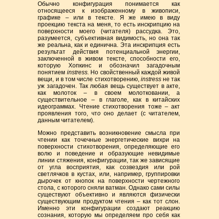
Обычно конфигурация понимается как
относящееся к изображенному в живописи,
графике – или в тексте. Я же имею в виду
проекцию текста на меня, то есть инскрипцию на
поверхности моего (читателя) рассудка. Это,
разумеется, субъективная видимость, но она так
же реальна, как и единична. Эта инскрипция есть
результат действия потенциальной энергии,
заключенной в живом тексте, способности его,
которую Хопкинс и обозначил загадочным
понятием
instress
.
Но свойственный каждой живой
вещи, и в том числе стихотворению,
instress
не так
уж загадочен. Так любая вещь существует в акте,
как молоток – в своем молотковании, а
существительное – в глаголе, как в китайских
идеограммах. Чтение стихотворения тоже – акт
проявления того, чт
о
оно делает (с читателем,
данным читателем).
Можно представить возникновение смысла при
чтении как точечные энергетические вихри на
поверхности стихотворения, определяющие его
волю и поведение и образующие невидимые
линии стяжения, конфигурации, так же зависящие
от угла восприятия, как созвездия или рой
светлячков в кустах, или, например, группировки
дырочек от кнопок на поверхности чертежного
стола, с которого сняли ватман. Однако сами силы
существуют объективно и являются физически
существующим продуктом чтения – как тот слон.
Именно эти конфигурации создают реакцию
сознания, которую мы определяем про себя как