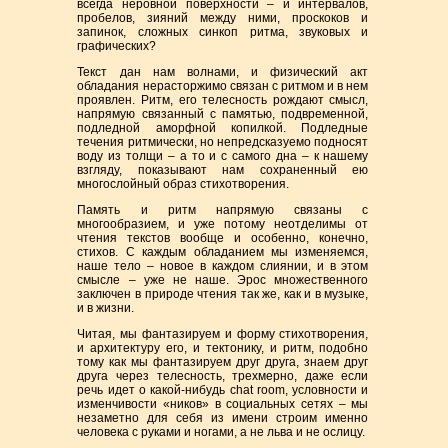
всегда неровной поверхности – и интервалов,
пробелов, зияний между ними, проскоков и
запинок, сложных синкоп ритма, звуковых и
графических?
Текст дан нам волнами, и физический акт
обладания нерасторжимо связан с ритмом и в нем
проявлен. Ритм, его телесность рождают смысл,
напрямую связанный с памятью, подвременной,
подледной аморфной копилкой. Подледные
течения ритмически, но непредсказуемо подносят
воду из толщи – а то и с самого дна – к нашему
взгляду, показывают нам сохраненный ею
многослойный образ стихотворения.
Память и ритм напрямую связаны с
многообразием, и уже потому неотделимы от
чтения текстов вообще и особенно, конечно,
стихов. С каждым обладанием мы изменяемся,
наше тело – новое в каждом слиянии, и в этом
смысле – уже не наше. Эрос множественного
заключен в природе чтения так же, как и в музыке,
и в жизни.
Читая, мы фантазируем и форму стихотворения,
и архитектуру его, и тектонику, и ритм, подобно
тому как мы фантазируем друг друга, знаем друг
друга через телесность, трехмерно, даже если
речь идет о какой-нибудь chat room, условности и
изменчивости «ников» в социальных сетях – мы
незаметно для себя из имени строим именно
человека с руками и ногами, а не льва и не ослицу.