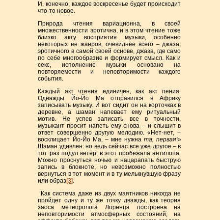
И, конечно, каждое воскресенье будет происходит
что-то новое.
Природа чтения вариационна, в своей
множественности эротична, и в этом чтение тоже
близко акту восприятия музыки, особенно
некоторых ее жанров, очевиднее всего – джаза,
эротичного в сам
о
й своей основе, джаза, где само
по себе многообразие и формирует смысл. Как и
секс, исполнение музыки основано на
повторяемости и неповторимости каждого
события.
Каждый акт чтения единичен, как акт пения.
Однажды Йо-Йо Ма отправился в Африку
записывать музыку. И вот сидит он на корточках в
деревне, а шаман напевает ему ритуальный
мотив. Не успев записать все в точности,
музыкант просит напеть ему снова – и слышит в
ответ совершенно другую мелодию. «Нет-нет, –
восклицает Йо-Йо Ма, – мне нужна
та, первая
!»
Шаман удивлен: но ведь сейчас все уже другое – в
тот раз подул ветер, в этот пробежала антилопа.
Можно проснуться ночью и нацарапать быструю
запись в блокноте, но невозможно полностью
вернуться в тот момент и в ту мелькнувшую фразу
или образ
[3]
.
Как система даже из двух маятников никогда не
пройдет одну и ту же точку дважды, как теория
хаоса метеоролога Лоренца построена на
неповторимости атмосферных состояний, на