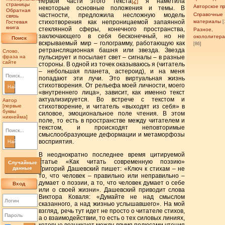
первой части этого текста
[2]
я наметила
страницы
Авторское п
некоторые основные положения и темы. В
Обратная
Справочные
частности, предложила несложную модель
связь
материалы
стихотворения как непроницаемой запаянной
Гостевая
[
книга
стеклянной сферы, конечного пространства,
Разное,
заключающего в себя бесконечный, но не
окололитер
Поиск
вскрываемый мир – голограмму, работающую как
[86]
ретрансляционная башня или звезда. Звезда
Слово,
фраза на
пульсирует и посылает свет – сигналы – в разные
сайте
стороны. В одной из точек оказываюсь я (читатель
– небольшая планета, астероид), и на меня
попадают эти лучи. Это виртуальная жизнь
стихотворения. От рельефа моей личности, моего
Найти
«внутреннего лица», зависит, как именно текст
актуализируется. Во встрече с текстом и
Автор
[первые
стихотворение, и читатель «выходят из себя» в
буквы
силовое, эмоциональное поле чтения. В этом
никнейма]
поле, то есть в пространстве между читателем и
текстом, и происходят неповторимые
смыслообразующие деформации и метаморфозы
восприятия.
Найти
В неоднократно последнее время цитируемой
статье «Как читать современную поэзию»
Случайные
данные
Григорий Дашевский пишет: «Ключ к стихам – не
то, что человек – правильно или неправильно –
думает о поэзии, а то, что человек думает о себе
Вход
или о своей жизни». Дашевский приводит слова
Виктора Коваля: «Думайте не над смыслом
сказанного, а над жизнью услышавшего». На мой
взгляд, речь тут идет не просто о читателе стихов,
а о взаимодействии, то есть о тех силовых линиях,