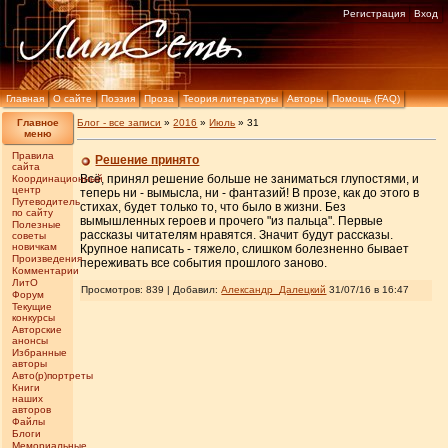
Регистрация
Вход
Главная
О сайте
Поэзия
Проза
Теория литературы
Авторы
Помощь (FAQ)
Главное
Блог - все записи
»
2016
»
Июль
»
31
меню
Правила
Решение принято
сайта
Всё, принял решение больше не заниматься глупостями, и
Координационный
центр
теперь ни - вымысла, ни - фантазий! В прозе, как до этого в
Путеводитель
стихах, будет только то, что было в жизни. Без
по сайту
вымышленных героев и прочего "из пальца". Первые
Полезные
рассказы читателям нравятся. Значит будут рассказы.
советы
новичкам
Крупное написать - тяжело, слишком болезненно бывает
Произведения
переживать все события прошлого заново.
Комментарии
ЛитО
Просмотров: 839 | Добавил:
Александр_Далецкий
31/07/16 в 16:47
Форум
Текущие
конкурсы
Авторские
анонсы
Избранные
авторы
Авто(р)портреты
Книги
наших
авторов
Файлы
Блоги
Мемориальные