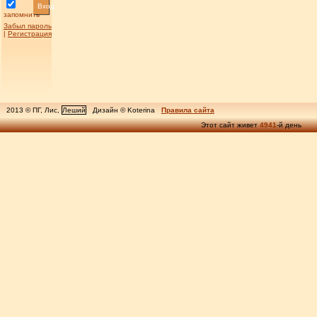
Вход
запомнить
Забыл пароль
|
Регистрация
2013 © ПГ, Лис,
Леший
Дизайн © Koterina
Правила сайта
Этот сайт живет
4941
-й день