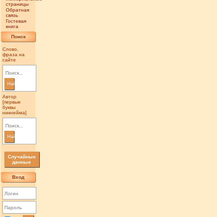
страницы
Обратная
связь
Гостевая
книга
Поиск
Слово,
фраза на
сайте
Найти
Автор
[первые
буквы
никнейма]
Найти
Случайные
данные
Вход