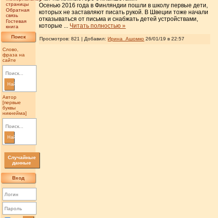
страницы
Осенью 2016 года в Финляндии пошли в школу первые дети,
Обратная
которых не заставляют писать рукой. В Швеции тоже начали
связь
отказываться от письма и снабжать детей устройствами,
Гостевая
которые
...
Читать полностью »
книга
Поиск
Просмотров: 821 | Добавил:
Ирина_Ашомко
26/01/19 в 22:57
Слово,
фраза на
сайте
Найти
Автор
[первые
буквы
никнейма]
Найти
Случайные
данные
Вход