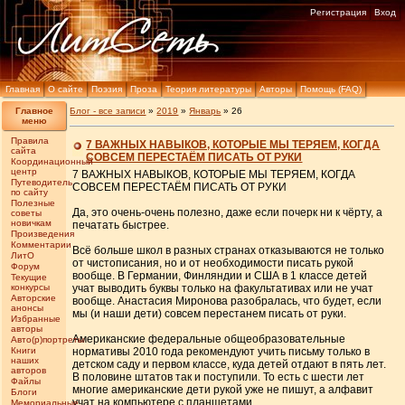
Регистрация
Вход
Главная
О сайте
Поэзия
Проза
Теория литературы
Авторы
Помощь (FAQ)
Главное
Блог - все записи
»
2019
»
Январь
»
26
меню
Правила
7 ВАЖНЫХ НАВЫКОВ, КОТОРЫЕ МЫ ТЕРЯЕМ, КОГДА
сайта
СОВСЕМ ПЕРЕСТАЁМ ПИСАТЬ ОТ РУКИ
Координационный
центр
7 ВАЖНЫХ НАВЫКОВ, КОТОРЫЕ МЫ ТЕРЯЕМ, КОГДА
Путеводитель
СОВСЕМ ПЕРЕСТАЁМ ПИСАТЬ ОТ РУКИ
по сайту
Полезные
Да, это очень-очень полезно, даже если почерк ни к чёрту, а
советы
новичкам
печатать быстрее.
Произведения
Комментарии
Всё больше школ в разных странах отказываются не только
ЛитО
от чистописания, но и от необходимости писать рукой
Форум
вообще. В Германии, Финляндии и США в 1 классе детей
Текущие
конкурсы
учат выводить буквы только на факультативах или не учат
Авторские
вообще. Анастасия Миронова разобралась, что будет, если
анонсы
мы (и наши дети) совсем перестанем писать от руки.
Избранные
авторы
Американские федеральные общеобразовательные
Авто(р)портреты
Книги
нормативы 2010 года рекомендуют учить письму только в
наших
детском саду и первом классе, куда детей отдают в пять лет.
авторов
В половине штатов так и поступили. То есть с шести лет
Файлы
многие американские дети рукой уже не пишут, а алфавит
Блоги
учат на компьютере c планшетами.
Мемориальные