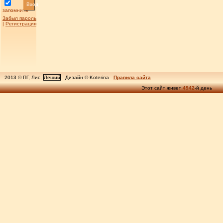
Вход
запомнить
Забыл пароль
|
Регистрация
2013 © ПГ, Лис,
Леший
Дизайн © Koterina
Правила сайта
Этот сайт живет
4942
-й день